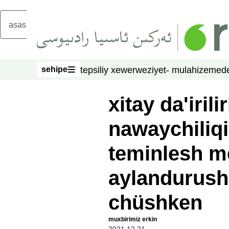
asasliq mezmungha atlang
sehipe
tepsiliy xewer
weziyet- mulahize
mede
sehipe
xitay da'iril
nawaychiliqi
teminlesh m
aylandurush
chüshken
muxbirimiz erkin