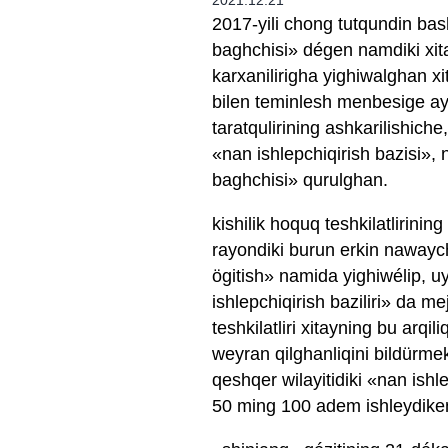
2021.12.21
2017-yili chong tutqundin bas
baghchisi» dégen namdiki xitay
karxanilirigha yighiwalghan xit
bilen teminlesh menbesige ay
taratqulirining ashkarilishiche,
«nan ishlepchiqirish bazisi», 
baghchisi» qurulghan.
kishilik hoquq teshkilatlirini
rayondiki burun erkin nawaych
ögitish» namida yighiwélip, uyg
ishlepchiqirish baziliri» da m
teshkilatliri xitayning bu arq
weyran qilghanliqini bildürmek
qeshqer wilayitidiki «nan ishl
50 ming 100 adem ishleydike