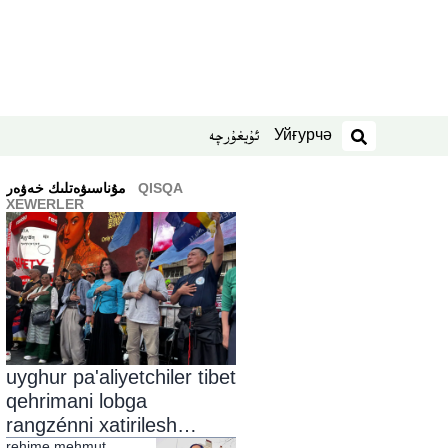
Уйғурчә
ئۇيغۇرچە
izdesh
QISQA
ﻣﯘﻧﺎﺳﯩﯟﻩﺗﻠﯩﻚ ﺧﻪﯞﻩﺭ
XEWERLER
uyghur pa'aliyetchiler tibet
qehrimani lobga
rangzénni xatirilesh
rehime mehmut