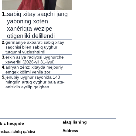
1
.
sabiq xitay saqchi jang
yaboning xoten
xanériqta wezipe
ötigenliki delillendi
2
.
gérmaniye axbarati sabiq xitay
saqchisi bilen sabiq uyghur
tutqunni yüzleshtürdi
3
.
erkin asiya radiyosi uyghurche
xewerliri (2026-yil 31-iyul)
4
.
adryan zénz: xitayda mejburiy
emgek kölimi yenila zor
5
.
jenubiy uyghur rayonida 143
mingdin artuq oyghur bala ata-
anisidin ayrilip qalghan
alaqilishing
biz heqqide
ew window
Address
axbaratchiliq qa'idisi