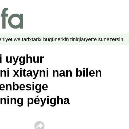
niyet we tarix
tarix-bügün
erkin tiniqlar
yette su
nezer
sin
iri uyghur
ni xitayni nan bilen
enbesige
ning péyigha