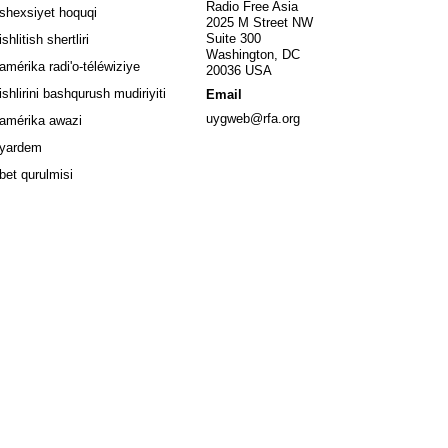
window
Radio Free Asia
shexsiyet hoquqi
2025 M Street NW
w window
Suite 300
ishlitish shertliri
Washington, DC
window
amérika radi'o-téléwiziye
20036 USA
Opens in new window
ishlirini bashqurush mudiriyiti
Email
Opens in new window
uygweb@rfa.org
amérika awazi
yardem
bet qurulmisi