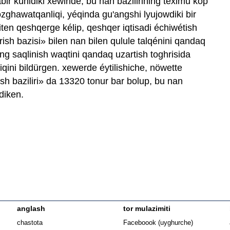
ir künidiki xewiride, bu nan bazilirining téximu köp
 qozghawatqanliqi, yéqinda gu'angshi lyujowdiki bir
ayiten qeshqerge kélip, qeshqer iqtisadi échiwétish
irish bazisi» bilen nan bilen qulule talqénini qandaq
ing saqlinish waqtini qandaq uzartish toghrisida
iqini bildürgen. xewerde éytilishiche, nöwette
ish baziliri» da 13320 tonur bar bolup, bu nan
idiken.
anglash
tor mulazimiti
Opens in n
chastota
Faceboook (uyghurche)