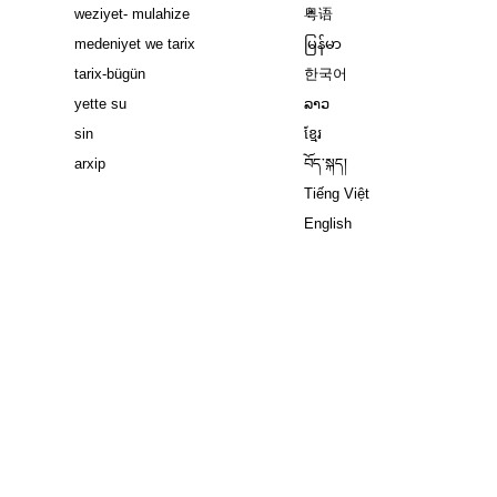
weziyet- mulahize
粤语
medeniyet we tarix
မြန်မာ
tarix-bügün
한국어
yette su
ລາວ
sin
ខ្មែរ
arxip
བོད་སྐད།
Tiếng Việt
English