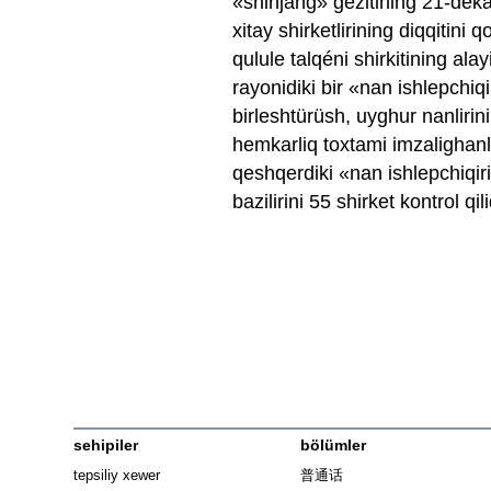
«shinjang» gézitining 21-dékab
xitay shirketlirining diqqitini
qulule talqéni shirkitining al
rayonidiki bir «nan ishlepchiq
birleshtürüsh, uyghur nanlirin
hemkarliq toxtami imzalighanl
qeshqerdiki «nan ishlepchiqir
bazilirini 55 shirket kontrol qil
sehipiler
bölümler
tepsiliy xewer
普通话