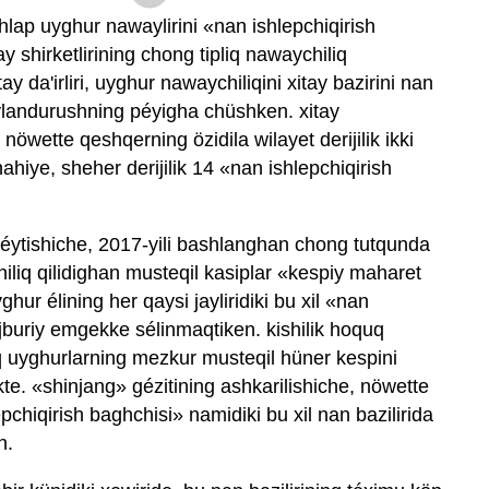
hlap uyghur nawaylirini «nan ishlepchiqirish
 shirketlirining chong tipliq nawaychiliq
ay da'irliri, uyghur nawaychiliqini xitay bazirini nan
landurushning péyigha chüshken. xitay
 nöwette qeshqerning ‍özidila wilayet derijilik ikki
nahiye, sheher derijilik 14 «nan ishlepchiqirish
ng éytishiche, 2017-yili bashlanghan chong tutqunda
iliq qilidighan musteqil kasiplar «kespiy maharet
hur élining her qaysi jayliridiki bu xil «nan
ejburiy emgekke sélinmaqtiken. kishilik hoquq
iliq uyghurlarning mezkur musteqil hüner kespini
te. «shinjang» gézitining ashkarilishiche, nöwette
epchiqirish baghchisi» namidiki bu xil nan bazilirida
n.