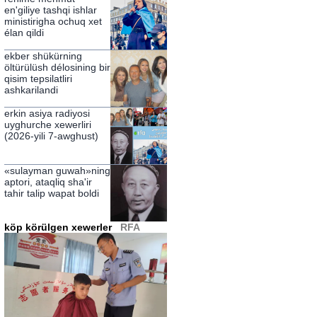
pa'aliyitide söz qildi
en'giliye tashqi ishlar
ministirigha ochuq xet
élan qildi
ekber shükürning
öltürülüsh délosining bir
qisim tepsilatliri
ashkarilandi
erkin asiya radiyosi
uyghurche xewerliri
(2026-yili 7-awghust)
«sulayman guwah»ning
aptori, ataqliq sha'ir
tahir talip wapat boldi
köp körülgen xewerler
RFA