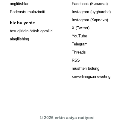
Opens in new 
anglitishlar
Facebook (Кирилчә)
Opens in ne
Podcasts mulazimiti
Instagram (uyghurche)
Opens in new 
Instagram (Кирилчә)
biz bu yerde
Opens in new window
X (Twitter)
Opens in new window
tosuqliridin ötüsh qoralliri
Opens in new window
YouTube
alaqilishing
Opens in new window
Telegram
Opens in new window
Threads
RSS
mushteri bolung
xewerliringizni eweting
© 2026 erkin asiya radiyosi