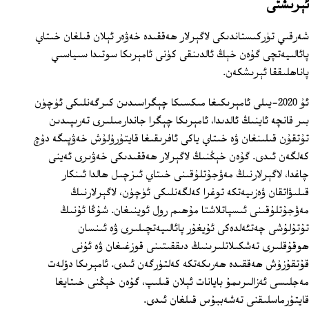
ئېرىشتى
شەرقىي تۈركىستاندىكى لاگېرلار ھەققىدە خەۋەر ئېلان قىلغان خىتاي
پائالىيەتچى گۇەن خېڭ ئالدىنقى كۈنى ئامېرىكا سوتىدا سىياسىي
پاناھلىققا ئېرىشكەن.
ئۇ 2020-يىلى ئامېرىكىغا مىكسىكا چېگراسىدىن كىرگەنلىكى ئۈچۈن
بىر قانچە ئاينىڭ ئالدىدا، ئامېرىكا چېگرا جاندارمىلىرى تەرىپىدىن
تۇتقۇن قىلىنغان ۋە خىتاي ياكى ئافرىقىغا قايتۇرۇلۇش خەۋپىگە دۇچ
كەلگەن ئىدى. گۇەن خېڭنىڭ لاگېرلار ھەققىدىكى خەۋىرى ئەينى
چاغدا، لاگېرلارنىڭ مەۋجۇتلۇقىنى خىتاي ئىزچىل ھالدا ئىنكار
قىلىۋاتقان ۋەزىيەتكە توغرا كەلگەنلىكى ئۈچۈن، لاگېرلارنىڭ
مەۋجۇتلۇقىنى ئىسپاتلاشتا مۇھىم رول ئوينىغان. شۇڭا ئۇنىڭ
تۇتۇلۇشى چەتئەلدەكى ئۇيغۇر پائالىيەتچىلىرى ۋە ئىنسان
ھوقۇقلىرى تەشكىلاتلىرىنىڭ دىققىتىنى قوزغىغان ۋە ئۇنى
قۇتقۇزۇش ھەققىدە ھەرىكەتكە كەلتۈرگەن ئىدى. ئامېرىكا دۆلەت
مەجلىسى ئەزالىرىمۇ بايانات ئېلان قىلىپ، گۇەن خېڭنى خىتايغا
قايتۇرماسلىقنى تەشەببۇس قىلغان ئىدى.