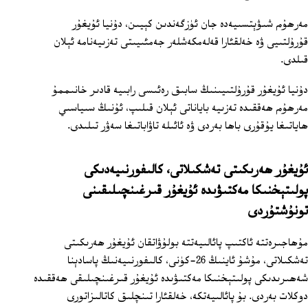
مەرھۇم شىۋېتسىيەدە جان ئۈزگەندىن كېيىن، دۇنيا ئۇيغۇر
قۇرۇلتىيى ۋە خەلقئارا قەلەمكەشلەر جەمئىيىتى تەزىيەنامە ئېلان
قىلدى.
دۇنيا ئۇيغۇر قۇرۇلتىيىنىڭ سابىق رەئىسى رابىيە قادىر خانىممۇ
مەرھۇم ھەققىدە تەزىيە باياناتى ئېلان قىلىپ، ئۇنىڭ سىياسىي
ھاياتىغا يۇقۇرى باھا بەردى ۋە ئائىلە تاۋاباتىغا سەۋر تىلىدى.
ئۇيغۇر ھەرىكىتى تەشكىلاتى، كالىفورنىيەدىكى
پولىتېخنىكا مەكتىۋىدە ئۇيغۇر قىرغىنچىلىقىنى
تونۇشتۇردى
مۇھاجىرەتتە ئاكتىپ پائالىيەتتە بولۇۋاتقان ئۇيغۇر ھەرىكىتى
تەشكىلاتى، مۇشۇ ئاينىڭ 26-كۈنى، كالىفورنىيەنىڭ پاسادېنا
شەھىرىدىكى پولىتېخنىكا مەكتىۋىدە ئۇيغۇر قىرغىنچىلىقى ھەققىدە
دوكلات بەردى. بۇ پائالىيەتكە، خەلقئارا تىنچلىق كاتالىزاتورى