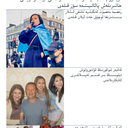
خاتىرىلەش پائالىيىتىدە سۆز قىلدى
رەھىمە مەھمۇت ئەنگىلىيە تاشقى ئىشلار
مىنىستىرىغا ئوچۇق خەت ئېلان قىلدى
ئەكبەر شۈكۈرنىڭ ئۆلتۈرۈلۈش
دېلوسىنىڭ بىر قىسىم تەپسىلاتلىرى
ئاشكارىلاندى
ئەركىن ئاسىيا رادىيوسى ئۇيغۇرچە