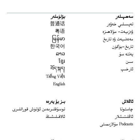
سەھىپىلەر
بۆلۈملەر
تەپسىلىي خەۋەر
普通话
ۋەزىيەت- مۇلاھىزە
粤语
مەدەنىيەت ۋە تارىخ
မြန်မာ
تارىخ-بۈگۈن
한국어
يەتتە سۇ
ລາວ
سىن
ខ្មែរ
ئارخىپ
བོད་སྐད།
Tiếng Việt
English
ئاڭلاش
بىز بۇ يەردە
 window
چاستوتا
توسۇقلىرىدىن ئۆتۈش قوراللىرى
ئاڭلىتىشلار
ئالاقىلىشىڭ
Podcasts مۇلازىمىتى