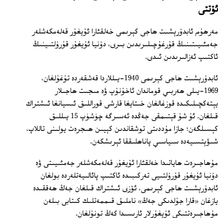
ئۆتتى
مەرھۇم ئابدۇرېشىت ھاجى كېرىمى خەلقئارا ئۇيغۇر قەلەمكەشلەر
جەمئىيىتىنىڭ قۇرغۇچىلىرىدىن بىرى، دۇنيا ئۇيغۇر قۇرۇلتىينىڭ
ئاكتىپ ئەزالىرىدىن ئىدى.
ئابدۇرېشىت ھاجى كېرىمى 1940-يىللاردا قەشقەردە تۇغۇلغان،
1969-يىلى ھەربىي قوماندان ئاخۇنۇپ ۋە مىجىت ھاجىلار
يېتەكچىلىكىدە قوزغالغان خىتايغا قارشى قوراللىق ئىسيانغا ئىشتراك
قىلغان. ئۇ شۇ قېتىمقى جەڭدە ئەسىرگە چۈشۈپ 15 يىللىق
كېسىلگەن؛ جازا مۇددىتى توشقاندىن كېيىن ھىجرەت يولىنى تاللاپ،
شىۋېتسىيەدە سىياسىي پاناھلىققا ئېرىشكەن.
مۇھاجىرەت ھاياتىدا خەلقئارا ئۇيغۇر قەلەمكەشلەر جەمئىيىتى ۋە
دۇنيا ئۇيغۇر قۇرۇلتىيى تەركىبىدە ئاكتىپ پائالىيەتلەردە بولغان
ئابدۇرېشىت ھاجى كېرىمى، ئۆزى ئىشتراك قىلغان جەڭ ھەققىدە
يازغان «قارا جۇلدىكى جەڭ» ناملىق قىممەتلىك كىتابى بىلەن
مۇھاجىرەتتىكى ئۇيغۇرلار ئارىسىدا كەڭ تونۇلغان.