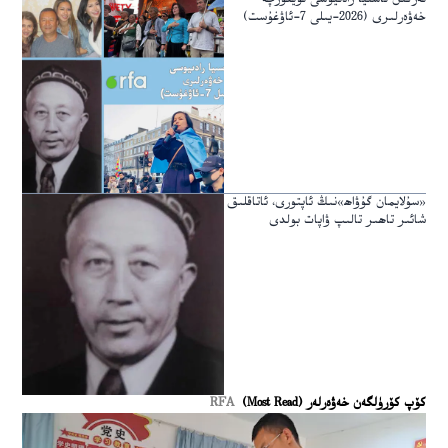
خەۋەرلىرى (2026-يىلى 7-ئاۋغۇست)
«سۇلايمان گۇۋاھ»نىڭ ئاپتورى، ئاتاقلىق
شائىر تاھىر تالىپ ۋاپات بولدى
كۆپ كۆرۈلگەن خەۋەرلەر (Most Read)
RFA