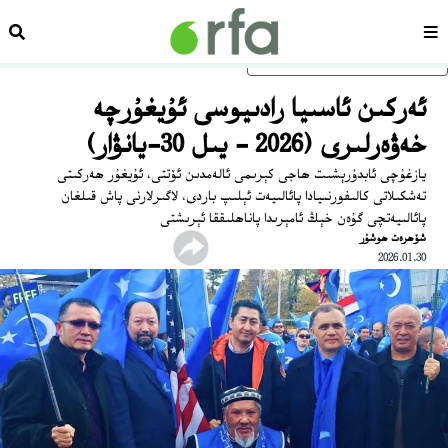
سەھىپە
ئىزد
ئاساسلىق مەزمۇنغا ئاتلاڭ
ئەركىن ئاسىيا رادىيوسى ئۇيغۇرچە
خەۋەرلىرى (2026 - يىل 30-يانۋار)
يازغۇچى ئابدۇرېشىت ھاجى كېرىمى ئالەمدىن ئۆتتى، ئۇيغۇر ھەركىتى
تەشكىلاتى كالىفورنىيادا پائالىيەت ئېلىپ باردى، لاگىرلارنى پاش قىلغان
پائالىيەتچى گۇەن خېڭ ئامېرىدا پاناھلىققا ئېرىشتى
شۆھرەت ھوشۇر
2026.01.30