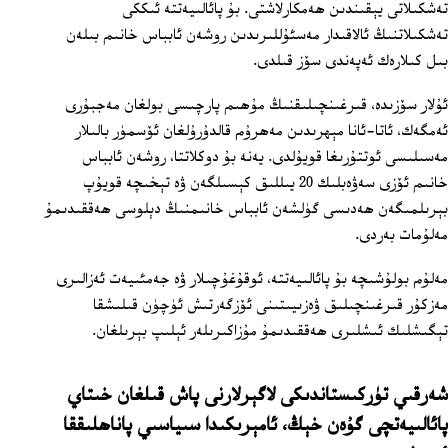
تەشكىلاتى يېقىندىن ھەمكارلاشتى. بۇ پائالىيەتتە ئىككى
تەشكىلاتنىڭ ئالاقىدار مەسئۇللىرىدىن روشەن ئابباس خانىم بىلەن
بىل كىلارەك ئەپەندى سۆز قىلدى.
ئۇلار سۆزىدە، قىرغىنچىلىقنىڭ مۇھىم پارچىسى بولغان مەجبۇرى
ئەمگەك، ئاتا-ئانا مېھرىدىن مەھرۇم قالدۇرۇلغان ئۆسمۈر بالىلار
مەسىلىسى ئوتتۇرىغا قويۇلدى. يەنە بۇ دوكلاتتا، روشەن ئابباس
خانىم ئۆزى سەۋەبلىك 20 يىللىق كېسىلگەن ۋە تېخىچە قويۇپ
بېرىلمىگەن ھەدىسى گۈلشەن ئابباس خانىمنىڭ دېلوسى ھەققىدىمۇ
مەلۇمات بەردى.
مەلۇم بولۇشىچە بۇ پائالىيەتتە، ئوقۇغۇچىلار ۋە جەمئىيەت ئەزالىرى
مەزكۇر قىرغىنچىلىق ۋەزىيىتىنى ئۆزگەرتىش ئۈچۈن قىلىشقا
تېگىشلىك ئىشلىرى ھەققىدىمۇ مۇزاكىرىلەر ئېلىپ بېرىلغان.
شەرقىي تۈركىستاندىكى لاگېرلارنى پاش قىلغان خىتاي
پائالىيەتچى گۇەن خېڭ، ئامېرىكىدا سىياسىي پاناھلىققا