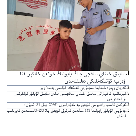
1
.
سابىق خىتاي ساقچى جاڭ يابونىڭ خوتەن خانئېرىقتا
ۋەزىپە ئۆتىگەنلىكى دەلىللەندى
2
.
ئادريان زېنز: خىتايدا مەجبۇرىي ئەمگەك كۆلىمى يەنىلا زور
3
.
گېرمانىيە ئاخباراتى سابىق خىتاي ساقچىسى بىلەن سابىق ئۇيغۇر تۇتقۇننى
يۈزلەشتۈردى
4
.
ئەركىن ئاسىيا رادىيوسى ئۇيغۇرچە خەۋەرلىرى (2026-يىل 31-ئىيۇل)
5
.
جەنۇبىي ئۇيغۇر رايونىدا 143 مىڭدىن ئارتۇق ئويغۇر بالا ئاتا-ئانىسىدىن ئايرىلىپ
قالغان