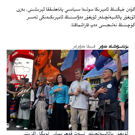
گۇەن خېڭنىڭ ئامېرىكا سوتىدا سىياسىي پاناھلىققا ئېرىشىنى، بەزى
ئۇيغۇر پائالىيەتچىلەر ئۇيغۇر دەۋاسىنىڭ ئامېرىكىدىكى تەسىر
كۈچىنىڭ نەتىجىسى دەپ قاراشماقتا.
ﻣﯘﻧﺎﺳﯩﯟﻩﺗﻠﯩﻚ ﺧﻪﯞﻩﺭ
قىسقا خەۋەرلەر
ئۇيغۇر پائالىيەتچىلەر تىبەت قەھرىمانى لوبگا راڭزېننى