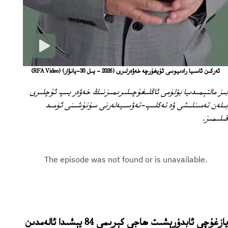
ئەركىن ئاسىيا رادىيوسى ئۇيغۇرچە خەۋەرلىرى (2026 - يىل 30-يانۋار)
(RFA Video)
بىز مالتېمىدىيا بۆلۈمى ئاڭلىغۇچىلىرىمىزنىڭ خەۋەر يىپ ئۇچلىرى
بىلەن تەمىنلىشى ۋە تەكلىپ-تەۋسىيەلەرنى سۇنۇشىنى ئۈمىد
قىلىمىز.
يازغۇچى ئابدۇرېشىت ھاجى كېرىمى 84 يېشىدا ئالەمدىن