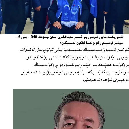
ئابدۇرېشىت ھاجى كېرىمى بىر قىسىم سەپداشلىرى بىلەن جەنۋەدە، 2018 - يىلى 6 -
نويابىر
(رەسىمنى ئەزىز ئىسا ئەلكۈن تەمىنلىگەن)
ئەركىن ئاسىيا رادىيوسىنىڭ مالتېمىدىيا يەنى ئۇنۋېرسال ئاخبارات
بۆلۈمى بۈگۈندىن باشلاپ ئۇيغۇرچە ئاڭلىتىشنى يولغا قويىدۇ.
پروگرامما ھەپتىدە بىر قېتىم بېرىلىدۇ. بۇ پروگراممىنىڭ
سۇنغۇچىسى، ئەركىن ئاسىيا رادىيوسى ئۇيغۇر بۆلۈمىنىڭ سابىق
مۇخبىرى شۆھرەت ھوشۇر.