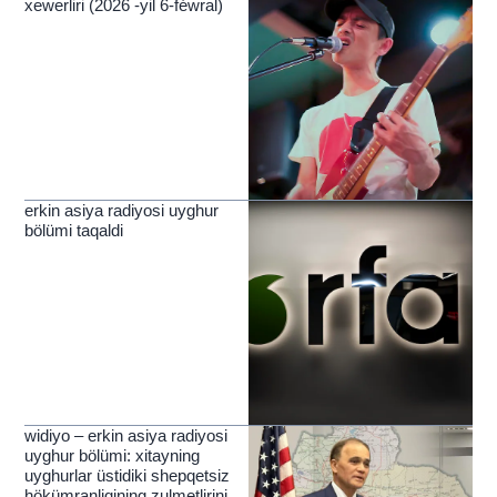
xewerliri (2026 -yil 6-féwral)
erkin asiya radiyosi uyghur
bölümi taqaldi
widiyo – erkin asiya radiyosi
uyghur bölümi: xitayning
uyghurlar üstidiki shepqetsiz
hökümranliqining zulmetlirini