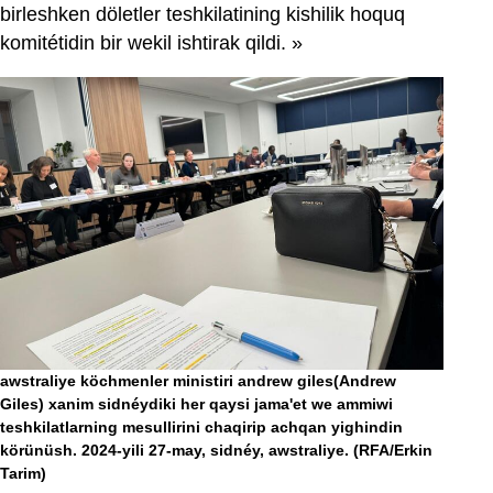
birleshken döletler teshkilatining kishilik hoquq
komitétidin bir wekil ishtirak qildi. »
awstraliye köchmenler ministiri andrew giles(Andrew
Giles) xanim sidnéydiki her qaysi jama'et we ammiwi
teshkilatlarning mesullirini chaqirip achqan yighindin
körünüsh. 2024-yili 27-may, sidnéy, awstraliye.
(RFA/Erkin
Tarim)