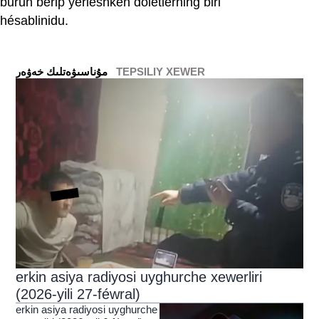
burun bérip yerleshken döletlerning biri
hésablinidu.
TEPSILIY XEWER
ﻣﯘﻧﺎﺳﯩﯟﻩﺗﻠﯩﻚ ﺧﻪﯞﻩﺭ
erkin asiya radiyosi uyghurche xewerliri
(2026-yili 27-féwral)
erkin asiya radiyosi uyghurche