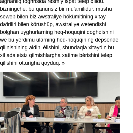
alghanliq toghrisida resmiy ispat telep qilidu.
bizningche, bu qanunsiz bir mu'amilidur. mushu
seweb bilen biz awstraliye hökümitining xitay
da'iriliri bilen körüshüp, awstraliye wetendishi
bolghan uyghurlarning heq-hoquqini qoghdishini
we bu yerdimu ularning heq-hoquqining depsende
qilinishining aldini élishini, shundaqla xitaydin bu
xil adaletsiz qilmishlargha xatime bérishini telep
qilishini otturigha qoyduq. »