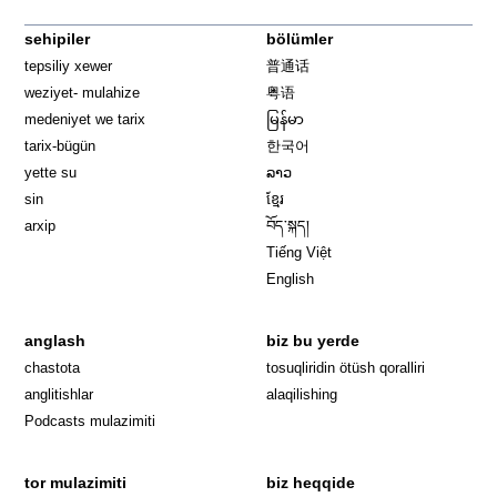
sehipiler
bölümler
tepsiliy xewer
普通话
weziyet- mulahize
粤语
medeniyet we tarix
မြန်မာ
tarix-bügün
한국어
yette su
ລາວ
sin
ខ្មែរ
arxip
བོད་སྐད།
Tiếng Việt
English
anglash
biz bu yerde
Opens in 
chastota
tosuqliridin ötüsh qoralliri
anglitishlar
alaqilishing
Podcasts mulazimiti
tor mulazimiti
biz heqqide