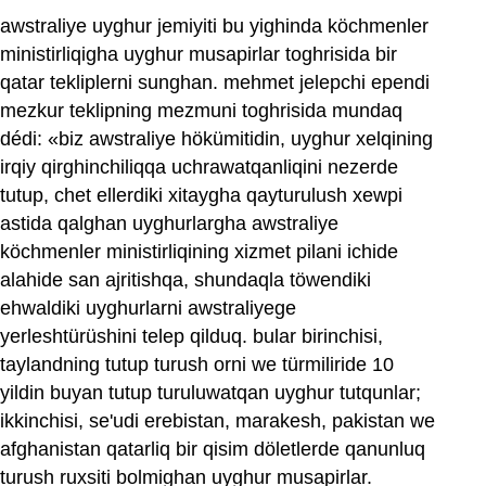
awstraliye uyghur jemiyiti bu yighinda köchmenler
ministirliqigha uyghur musapirlar toghrisida bir
qatar tekliplerni sunghan. mehmet jelepchi ependi
mezkur teklipning mezmuni toghrisida mundaq
dédi: «biz awstraliye hökümitidin, uyghur xelqining
irqiy qirghinchiliqqa uchrawatqanliqini nezerde
tutup, chet ellerdiki xitaygha qayturulush xewpi
astida qalghan uyghurlargha awstraliye
köchmenler ministirliqining xizmet pilani ichide
alahide san ajritishqa, shundaqla töwendiki
ehwaldiki uyghurlarni awstraliyege
yerleshtürüshini telep qilduq. bular birinchisi,
taylandning tutup turush orni we türmiliride 10
yildin buyan tutup turuluwatqan uyghur tutqunlar;
ikkinchisi, se'udi erebistan, marakesh, pakistan we
afghanistan qatarliq bir qisim döletlerde qanunluq
turush ruxsiti bolmighan uyghur musapirlar.