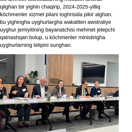
qilghan bir yighin chaqirip, 2024-2025-yilliq
köchmenler xizmet pilani toghrisida pikir alghan.
bu yighingha uyghurlargha wakaliten awstraliye
uyghur jemiyitining bayanatchisi mehmet jelepchi
qatnashqan bolup, u köchmenler ministirigha
uyghurlarning telipini sunghan.