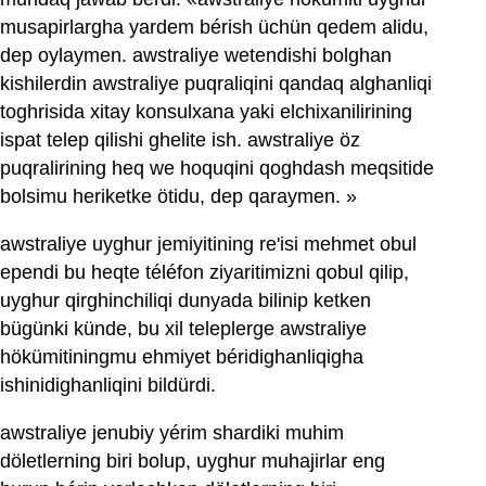
musapirlargha yardem bérish üchün qedem alidu,
dep oylaymen. awstraliye wetendishi bolghan
kishilerdin awstraliye puqraliqini qandaq alghanliqi
toghrisida xitay konsulxana yaki elchixanilirining
ispat telep qilishi ghelite ish. awstraliye öz
puqralirining heq we hoquqini qoghdash meqsitide
bolsimu heriketke ötidu, dep qaraymen. »
awstraliye uyghur jemiyitining re'isi mehmet obul
ependi bu heqte téléfon ziyaritimizni qobul qilip,
uyghur qirghinchiliqi dunyada bilinip ketken
bügünki künde, bu xil teleplerge awstraliye
hökümitiningmu ehmiyet béridighanliqigha
ishinidighanliqini bildürdi.
awstraliye jenubiy yérim shardiki muhim
döletlerning biri bolup, uyghur muhajirlar eng