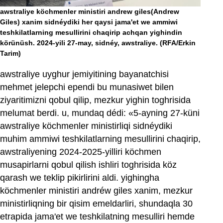
awstraliye köchmenler ministiri andrew giles(Andrew
Giles) xanim sidnéydiki her qaysi jama'et we ammiwi
teshkilatlarning mesullirini chaqirip achqan yighindin
körünüsh. 2024-yili 27-may, sidnéy, awstraliye.
(RFA/Erkin
Tarim)
awstraliye uyghur jemiyitining bayanatchisi
mehmet jelepchi ependi bu munasiwet bilen
ziyaritimizni qobul qilip, mezkur yighin toghrisida
melumat berdi. u, mundaq dédi: «5-ayning 27-küni
awstraliye köchmenler ministirliqi sidnéydiki
muhim ammiwi teshkilatlarning mesullirini chaqirip,
awstraliyening 2024-2025-yilliri köchmen
musapirlarni qobul qilish ishliri toghrisida köz
qarash we teklip pikirlirini aldi. yighingha
köchmenler ministiri andréw giles xanim, mezkur
ministirliqning bir qisim emeldarliri, shundaqla 30
etrapida jama'et we teshkilatning mesulliri hemde