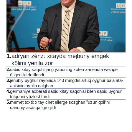
1
.
adryan zénz: xitayda mejburiy emgek
kölimi yenila zor
2
.
sabiq xitay saqchi jang yaboning xoten xanériqta wezipe
ötigenliki delillendi
3
.
jenubiy uyghur rayonida 143 mingdin artuq oyghur bala ata-
anisidin ayrilip qalghan
4
.
gérmaniye axbarati sabiq xitay saqchisi bilen sabiq uyghur
tutqunni yüzleshtürdi
5
.
memet toxti: xitay chet ellerge sozghan ”uzun qoli“ni
qanuniy asasqa ige qildi