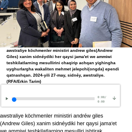
awstraliye köchmenler ministiri andrew giles(Andrew
Giles) xanim sidnéydiki her qaysi jama'et we ammiwi
teshkilatlarning mesullirini chaqirip achqan yighingha
uyghurlargha wakaliten mehmet jelepchi(ongda) ependi
qatnashqan. 2024-yili 27-may, sidnéy, awstraliye.
(RFA/Erkin Tarim)
0:00
/
0:00
awstraliye köchmenler ministiri andréw giles
(Andrew Giles) xanim sidnéydiki her qaysi jama'et
we ammiwi teshkilatlarning mesulliri ishtirak