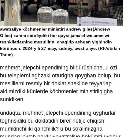
awstraliye köchmenler ministiri andrew giles(Andrew
Giles) xanim sidnéydiki her qaysi jama'et we ammiwi
teshkilatlarning mesullirini chaqirip achqan yighindin
körünüsh. 2024-yili 27-may, sidnéy, awstraliye.
(RFA/Erkin
Tarim)
mehmet jelepchi ependining bildürüshiche, u özi
bu teleplerni aghzaki otturigha qoyghan bolup, bu
mesililerni resmiy bir doklat sheklide teyyarlap
aldimizdiki künlerde köchmenler ministirliqigha
sunidiken.
undaqta, mehmet jelepchi ependining uyghurlar
toghrisidiki bu doklatidin birer netije chiqish
mumkinchiliki qanchilik? u bu so'alimizgha
mundaq jawab berdi: «awstraliye hökümiti uyghur