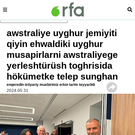
sehipe
izd
asasliq mezmungha atlang
awstraliye uyghur jemiyiti
qiyin ehwaldiki uyghur
musapirlarni awstraliyege
yerleshtürüsh toghrisida
hökümetke telep sunghan
enqeredin ixtiyariy muxbirimiz erkin tarim teyyarlidi
2024.05.31