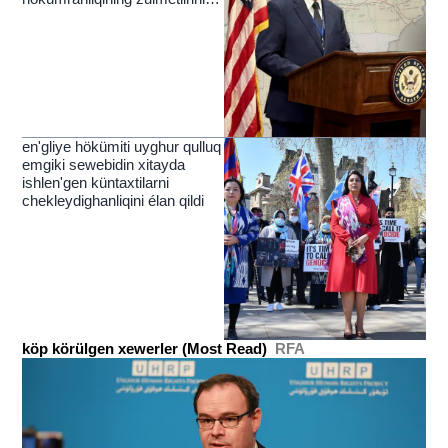
yérip ötküchi nur
en'gliye hökümiti uyghur qulluq
emgiki sewebidin xitayda
ishlen'gen küntaxtilarni
chekleydighanliqini élan qildi
köp körülgen xewerler (Most Read)
RFA