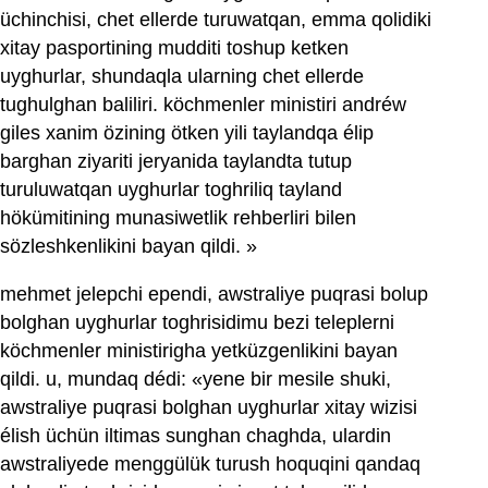
üchinchisi, chet ellerde turuwatqan, emma qolidiki
xitay pasportining mudditi toshup ketken
uyghurlar, shundaqla ularning chet ellerde
tughulghan baliliri. köchmenler ministiri andréw
giles xanim özining ötken yili taylandqa élip
barghan ziyariti jeryanida taylandta tutup
turuluwatqan uyghurlar toghriliq tayland
hökümitining munasiwetlik rehberliri bilen
sözleshkenlikini bayan qildi. »
mehmet jelepchi ependi, awstraliye puqrasi bolup
bolghan uyghurlar toghrisidimu bezi teleplerni
köchmenler ministirigha yetküzgenlikini bayan
qildi. u, mundaq dédi: «yene bir mesile shuki,
awstraliye puqrasi bolghan uyghurlar xitay wizisi
élish üchün iltimas sunghan chaghda, ulardin
awstraliyede menggülük turush hoquqini qandaq