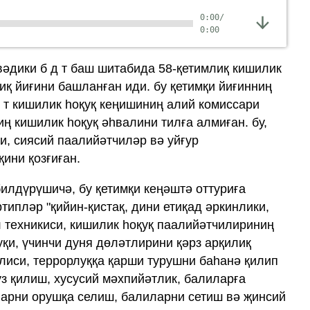
0:00
/
0:00
әдики б д т баш шитабида 58-қетимлиқ кишилик
иқ йиғини башланған иди. бу қетимқи йиғинниң
д т кишилик һоқуқ кеңишиниң алий комиссари
иң кишилик һоқуқ әһвалини тилға алмиған. бу,
и, сиясий паалийәтчиләр вә уйғур
ини қозғиған.
 билдүрүшичә, бу қетимқи кеңәштә оттуриға
типләр "қийин-қистақ, дини етиқад әркинлики,
л техникиси, кишилик һоқуқ паалийәтчилириниң
қи, үчинчи дуня дөләтлирини қәрз арқилиқ
лиси, террорлуққа қарши турушни баһанә қилип
уз қилиш, хусусий мәхпийәтлик, балиларға
арни орушқа селиш, балиларни сетиш вә җинсий