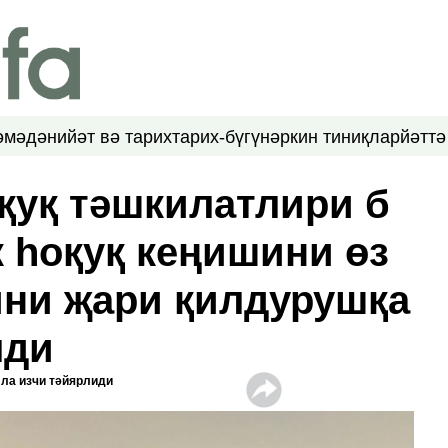
ә
мәдәнийәт вә тарих
тарих-бүгүн
әркин тиниқлар
йәттә
қуқ тәшкилатлири б
к һоқуқ кеңишини өз
ни җари қилдурушқа
лди
ла изчи тәйярлиди