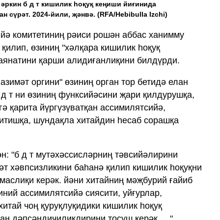
 әркин б д т кишилик һоқуқ кеңиши йиғинида
ан сүрәт. 2024-йили, җәнвә.
(RFA/Hebibulla Izchi)
ийә комитетиниң рәиси рошән аббас ханимму
қилип, өзиниң "хәлқара кишилик һоқуқ
баянатини қарши алидиғанлиқини билдүрди.
азимәт оргини" өзиниң орган тор бетидә елан
 д т ни өзиниң функсийәсини җари қилдурушқа,
гә қарита йүргүзүватқан ассимилятсийә,
титишқа, шундақла хитайдин һесаб сорашқа
н: "б д т мутәхәссисләрниң тәвсийәлирини
ләт хәвпсизликини баһанә қилип кишилик һоқуқни
маслиқи керәк. йәни хитайниң мәҗбурий ғайиб
иний ассимилятсийә сиясити, уйғурлар,
хитай чоң қуруқлуқидики кишилик һоқуқ
ан дәпсәндичиликлирини тосуш керәк. . ."