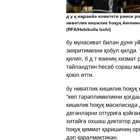
д у қ иҗраийә комитети рәиси ро
нөвәтлик кишилик һоқуқ йиғинин
(RFA/Hebibulla Izchi)
бу мунасивәт билән дуня у
зияритимизни қобул қилди. 
қилип, б д т өзиниң хизмәт
тайландтин һесаб сораш мә
қоюп өтти.
бу нөвәтлик кишилик һоқуқ
"көп тәрәплимиликни қоғда
кишилик һоқуқ мәсилисидә 
дегәнләрни оттуриға қойған
хитайға охшаш диктатор дө
һоқуқ қиммәт қаришиниң ор
дәп қаралмақтикән.