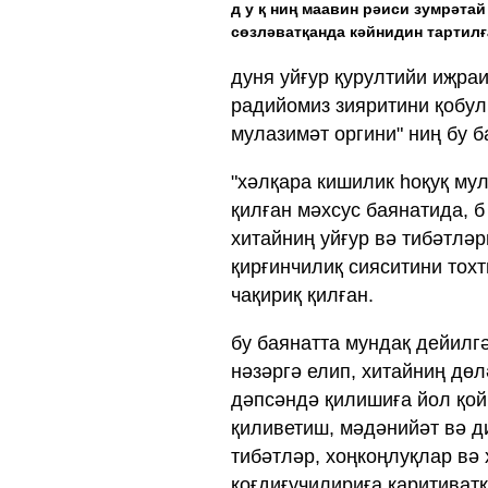
д у қ ниң маавин рәиси зумрәтай
сөзләватқанда кәйнидин тартилғ
дуня уйғур қурултийи иҗра
радийомиз зияритини қобул 
мулазимәт оргини" ниң бу 
"хәлқара кишилик һоқуқ мул
қилған мәхсус баянатида, б
хитайниң уйғур вә тибәтләр
қирғинчилиқ сияситини тох
чақириқ қилған.
бу баянатта мундақ дейилгә
нәзәргә елип, хитайниң дө
дәпсәндә қилишиға йол қой
қиливетиш, мәдәнийәт вә д
тибәтләр, хоңкоңлуқлар вә 
қоғдиғучилириға қаритиватқ