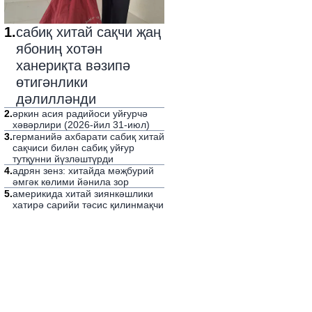
1
.
сабиқ хитай сақчи җаң
ябониң хотән
ханериқта вәзипә
өтигәнлики
дәлилләнди
2
.
әркин асия радийоси уйғурчә
хәвәрлири (2026-йил 31-июл)
3
.
германийә ахбарати сабиқ хитай
сақчиси билән сабиқ уйғур
тутқунни йүзләштүрди
4
.
адрян зенз: хитайда мәҗбурий
әмгәк көлими йәнила зор
5
.
америкида хитай зиянкәшлики
хатирә сарийи тәсис қилинмақчи