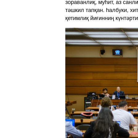
зораванлиқ, муһит, аз сан
тәшкил тапқан. һалбуки, х
қетимлиқ йиғинниң күнтәрт