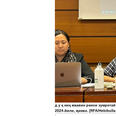
д у қ ниң маавин рәиси зумрәтай
2024-йили, җәнвә.
(RFA/Hebibulla 