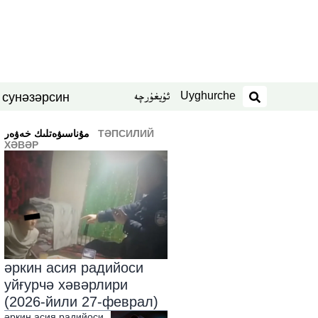
Uyghurche
ئۇيغۇرچە
син
нәзәр
 су
издәш
ТӘПСИЛИЙ
ﻣﯘﻧﺎﺳﯩﯟﻩﺗﻠﯩﻚ ﺧﻪﯞﻩﺭ
ХӘВӘР
әркин асия радийоси
уйғурчә хәвәрлири
(2026-йили 27-феврал)
әркин асия радийоси