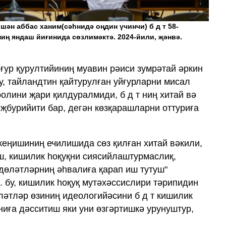
шән аббас ханим(сәһнидә оңдин үчинчи) б д т 58-
иң яндаш йиғинида сөзлимәктә. 2024-йили, җәнвә.
йғур қурултийиниң муавин рәиси зумрәтай әркин
у, тайландтин қайтурулған уйғурларни мисал
 ролини җари қилдуралмиди, б д т ниң хитай вә
җбурийити бар, дегән көзқарашларни оттуриға
 кеңишиниң ечилишида сөз қилған хитай вәкили,
ш, кишилик һоқуқни сиясийлаштурмаслиқ,
дөләтләрниң әһвалиға қарап иш тутуш"
. бу, кишилик һоқуқ мутәхәссислири тәрипидин
ләтләр өзиниң идеологийәсини б д т кишилик
ниға дәсситиш яки уни өзгәртишкә урунуштур,