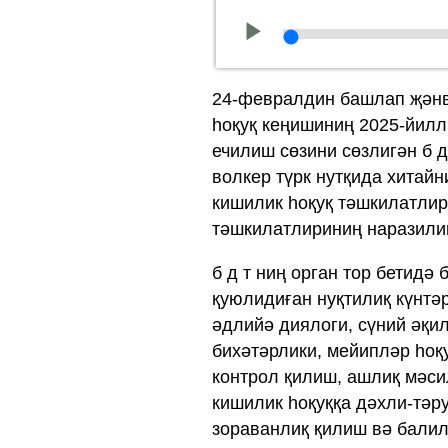
24-февралдин башлап җәнв
һоқуқ кеңишиниң 2025-йилл
ечилиш сөзини сөзлигән б 
волкер түрк нутқида хитайн
кишилик һоқуқ тәшкилатлир
тәшкилатлириниң наразилиқ
б д т ниң орган тор бетидә
қуюлидиған нуқтилиқ күнтәр
әдлийә диялоги, сүний әқи
бихәтәрлики, мейипләр һоқу
контрол қилиш, ашлиқ мәси
кишилик һоқуққа дәхли-тәр
зораванлиқ қилиш вә балил