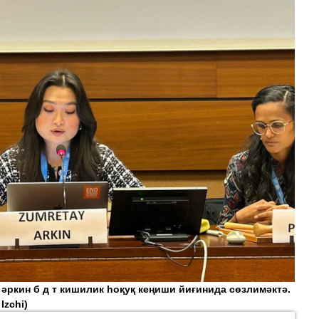
 әркин б д т кишилик һоқуқ кеңиши йиғинида сөзлимәктә.
Izchi)