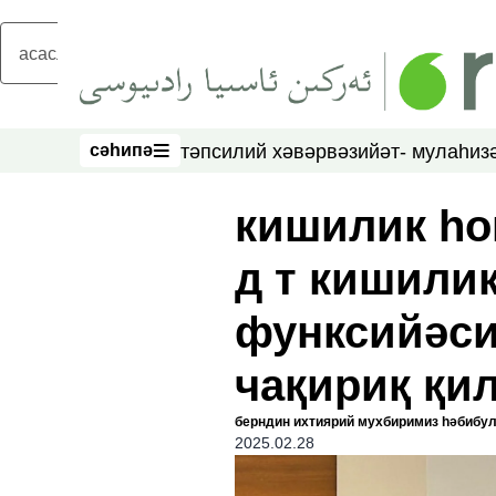
асаслиқ мәзмунға атлаң
сәһипә
тәпсилий хәвәр
вәзийәт- мулаһиз
сәһипә
кишилик һо
д т кишили
функсийәси
чақириқ қи
берндин ихтиярий мухбиримиз һәбибул
2025.02.28