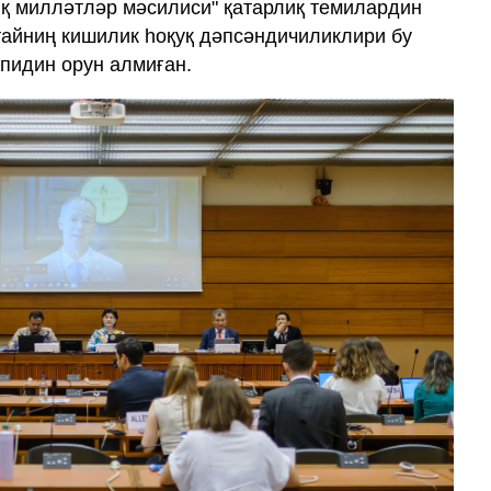
лиқ милләтләр мәсилиси" қатарлиқ темилардин
итайниң кишилик һоқуқ дәпсәндичиликлири бу
ипидин орун алмиған.