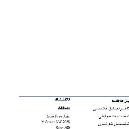
ئالاقىلىشىڭ
ىز ھەققىدە
Ope
اخباراتچىلىق قائىدىسى
Address
Open
ەخسىيەت ھوقۇقى
Radio Free Asia
2025 M Street NW
Op
ىشلىتىش شەرتلىرى
Suite 300