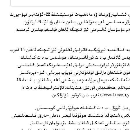
ب د ت 3-كومىتېتىنىڭ يەنى ئىجتىمائىي، ئىنسانپەرۋەرلىك ۋە مەدەنىيەت كومىتېتىنىڭ 22-ئۆكتەبىر نيۇ-يورك
لار مەسىلىسى غەرب دۆلەتلىرى بىلەن خىتاي ۋە ئۇنىڭ ئوتتۇرا
 مۇسۇلمان ئەللىرىنى ئۆز ئىچىگە ئالغان قوللىغۇچىلىرى ئارىسىدا
يىغىندا، ئاۋسترالىيە، ئامېرىكا، كانادا، دانىيە، فىنلاندىيە، نورۋېگىيە قاتارلىق ئەللەرنى ئۆز ئىچىگە ئالغان 15 غەرب
ايدىن ئالاقىدار ب د ت ئورگانلىرىنىڭ، جۈملىدىن ب د ت كىشىلىك
ۇيغۇرلار توغرىسىدىكى بارلىق تەۋسىيەلىرىگە ئەمەل قىلىشىنى،
تقۇن قىلىنغان بارلىق تۇتقۇنلارنى قويۇپ بېرىشى، ئىز-دېرەكسىز
غايىب بولغانلارنىڭ تەقدىرى ۋە قەيەردە ئىكەنلىكىگە دەرھال چۈشەنچە بېرىشىنى تەلەپ قىلغان. يىغىندا، 15
تىبەتلەر ھەققىدىكى ئورتاق خىتابنامە، ئاۋسترالىيەنىڭ ب د ت دا
ۈلگەن.
يىل ئاۋۋال، ب د ت كىشىلىك ھوقۇق ئالىي كومىسسارى
ى، شىنجاڭدا كىشىلىك ھوقۇققا ئېغىر دەخلى-تەرۇز قىلىنغانلىقىنى
كۆپ سانلىقنى تەشكىل قىلغان باشقا مۇسۇلمان ئاز سانلىق