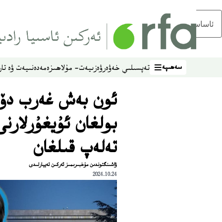
ئاساسلىق مەزمۇنغا ئاتلاڭ
سەھىپە
تەپسىلىي خەۋەر
ۋەزىيەت- مۇلاھىزە
مەدەنىيەت ۋە تار
سەھىپە
ئون بەش غەرب دۆل
بولغان ئۇيغۇرلارن
تەلەپ قىلغان
ۋاشىنگتوندىن مۇخبىرىمىز ئەركىن تەييارلىدى
2024.10.24