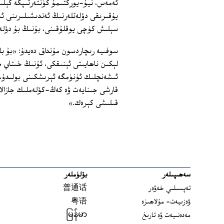
ئەمەس، نيۇ-يوركتىمۇ كۈنتەرتىپكە كېلىش
يۇقىرىقى دۆلەتلەرنىڭ ئەندىشىلىرىنى ئ
سېلىش كۈچى يوقلۇقىنى، بۇنىڭ بۇ دۆلەت
سوفىيە رىچاردسون مۇنداق دەيدۇ: «بۇ با
لېكىن ناھايىتى ئېنىقكى، ئۇنىڭ خىتاي 
ئىشەنچلىك ئۈنۈمگە ئېرىشكىنى بولىدۇ، 
قارشى جىنايەت ۋە كەڭ-كۆلەملىك جازالاش
قىلىشى كېرەك.»
سەھىپىلەر
بۆلۈملەر
تەپسىلىي خەۋەر
普通话
ۋەزىيەت- مۇلاھىزە
粤语
مەدەنىيەت ۋە تارىخ
မြန်မာ