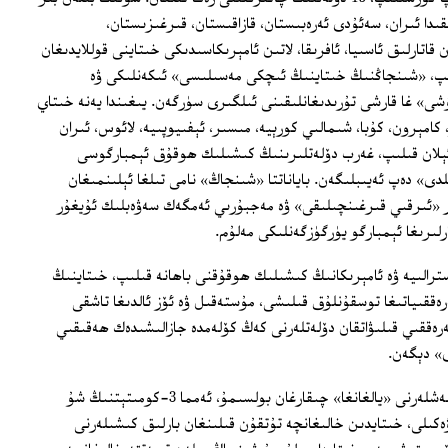
قىدا ئىران، سەئۇدى ئەرەبىستان، قازاقىستان، قىرغىزىستان،
اتارلىق ئاسىيا، ئافرىقا، لاتىن ئامېرىكاسىدىكى خىتاينى قوللايدىغان
 قىلىپ، «شىنجاڭنىڭ خىتاينىڭ ئىچكى مەسىلىسى» ئىكەنلىكى ۋە
» غا قارشى تۇرىدىغانلىقىنى ئىلگىرى سۈرگەن. يىغىندا يەنە خىتاي
 كامېرون، كۇبا، شىمالىي كورېيە، مىسىر، ئېفىيوپىيە، لائوس، ئىران
ياناتىنى ئېلان قىلىپ، غەرب دۆلەتلىرىنىڭ كىشىلىك ھوقۇق ئېمبارگوسى
ى» دەپ ئەيىبلىگەن. باياناتتا «شىنجاڭ» نامى تىلغا ئېلىنمىغان
ر «ئىرقىي قىرغىنچىلىقى» ۋە مەجبۇرىي ئەمگەك سەۋەبلىك ئۇيغۇر
رلىرىغا ئېمبارگو يۈرگۈزگەنلىكى مەلۇم.
سترالىيە ۋە ئامېرىكانىڭ كىشىلىك ھوقۇقنى باھانە قىلىپ، خىتاينىڭ
ەققىياتىغا توسقۇنلۇق قىلىشى، مۇستەقىل ۋە ئۆز ئالدىغا تاشقى
ەققىي قىلىۋاتقان دۆلەتلەرنى كەڭ كۆلەمدە جازالىشىدەك ھەقىقىي
ى» دېگەن.
خىتاي ۋەكىلى ئۇيغۇرلارغا ئالاقىدار ئەيىبلەشلەرنى «يالغانغا» چىقارغان بولسىمۇ، ئەمما 3-كومىتېتنىڭ شۇ
يە ۋەكىلى، خىتايدىن خالىغانچە تۇتقۇن قىلىنغان بارلىق كىشىلەرنى