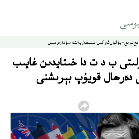
ىخ
تارىخ-بۈگۈن
ئەركىن تىنىقلار
يەتتە سۇ
نەزەر
سىن
ىتى ب د ت دا خىتايدىن غايىب
ى دەرھال قويۇپ بېرىشنى