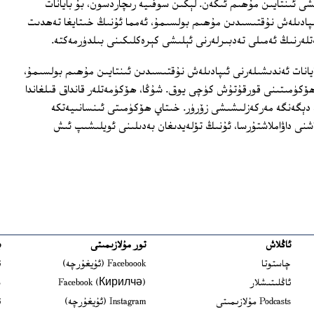
ى ئىنتايىن مۇھىم ئىكەن. لېكىن سوفىيە رىچاردسون، بۇ بايانات
ىپادىلەش نۇقتىسىدىن مۇھىم بولسىمۇ، ئەمما ئۇنىڭ خىتايغا تەھدىت
لەرنىڭ ئەمىلى تەدبىرلەرنى ئېلىشى كېرەكلىكىنى بىلدۈرمەكتە.
يانات ئەندىشىلەرنى ئىپادىلەش نۇقتىسىدىن ئىنتايىن مۇھىم بولسىمۇ،
ھۆكۈمىتىنى قورقۇتۇش كۈچى يوق. شۇڭا، ھۆكۈمەتلەر قانداق قىلغاندا
دېگەنگە مەركەزلىشىشى زۆرۈر. خىتاي ھۆكۈمىتى ئىنسانىيەتكە
نى داۋاملاشتۇرسا، ئۇنىڭ تۆلەيدىغان بەدىلىنى ئويلىشىپ ئىش
ئاڭلاش
تور مۇلازىمىتى
ب
ns in new window
چاستوتا
Faceboook (ئۇيغۇرچە)
ئ
s in new window
ئاڭلىتىشلار
Facebook (Кирилчә)
ش
ens in new window
Podcasts مۇلازىمىتى
Instagram (ئۇيغۇرچە)
ئ