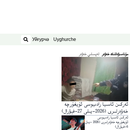
Уйғурчә
Uyghurche
ئىزدەش
ﻣﯘﻧﺎﺳﯩﯟﻩﺗﻠﯩﻚ ﺧﻪﯞﻩﺭ
تەپسىلىي خەۋەر
ئەركىن ئاسىيا رادىيوسى ئۇيغۇرچە
خەۋەرلىرى (2026-يىلى 27-فېۋرال)
ئەركىن ئاسىيا رادىيوسى
ئۇيغۇرچە خەۋەرلىرى (2026 -يىل
6-فېۋرال)