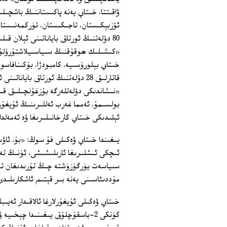
ۋاقىتتا، خىتاي يەنە پاكىستاننىڭ باشچىلى
ئۆزبېكىستان، تاجىكىستان، تۈركمەنىستان ق
80 دۆلەتنىڭ ئورتاق باياناتىنى ئېلان
«كىشىلىك ھوقۇقنىڭ سىياسىيلاشتۇرۇلۇشى
خىتاي بېلورۇسىيە، كامبودژا، بۇكىنافاسو،
قاتارلىق 28 دۆلەتنىڭ ئورتاق با
«نىشاندىكى دۆلەتلەرگە بۇزغۇنچىلىق قىلد
بولسىمۇ، ئەمما غەرب ئەللىرىنىڭ ئۇيغۇ
ئېلىدىكى خىتاي كارخانىلىرىغا ۋە ئەمەلدا
يىغىندا خىتاي ۋەكىلى فۇ سوڭ: «بۇ، ئاۋ
ئىچكى ئىشلىرىغا ئارىلىشىشى، ئۇنىڭ تەر
سىياسەت يۈرگۈزۈشتە چىڭ تۇرىدىغان تەر
مۇددىئاسىنى يەنە بىر قېتىم ئاشكارىلىد
كۈنكى 2-باسقۇچلۇق يىغىنىدا چېخى