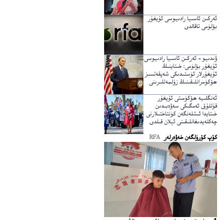
ئەركىن ئاسىيا رادىيوسى ئۇيغۇر
بۆلۈمى تاقالدى
ۋىدىيو – ئەركىن ئاسىيا رادىيوسى
ئۇيغۇر بۆلۈمى: خىتاينىڭ
ئۇيغۇرلار ئۈستىدىكى شەپقەتسىز
ھۆكۈمرانلىقىنىڭ زۇلمەتلىرىنى
يېرىپ ئۆتكۈچى نۇر
ئەنگلىيە ھۆكۈمىتى ئۇيغۇر
قۇللۇق ئەمگىكى سەۋەبىدىن
خىتايدا ئىشلەنگەن كۈنتاختىلارنى
چەكلەيدىغانلىقىنى ئېلان قىلدى
كۆپ كۆرۈلگەن خەۋەرلەر
RFA