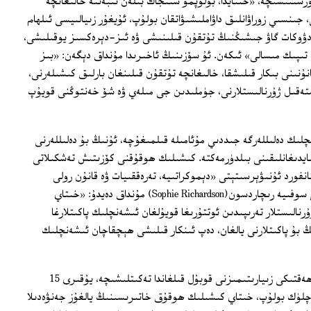
سىتىشىچە، «خىتايدا، بولۇپمۇ شىنجاڭ بىلەن تىبەتتە خالىغانچە
جىنسىي زوراۋانلىق داۋاملىشىۋاتقان بولۇپ، ئۇيغۇر زىيالىيسى ئىلھام
دۋوكات گاۋ جىشىڭنىڭ تۇتقۇن قىلىنىشى ۋە ئىز-دېرەكسىز يوقىلىشى،
تىپىك مىسالى» ئىكەن. ئۇ سۆزىنىڭ ئاخىرىدا مۇنداق دېگەن: «بىز
نىنى بىكار قىلىشقا، خالىغانچە تۇتقۇن قىلىنغان بارلىق كىشىلەرنى،
ۇستەقىل ژۇرنالىستلارنى، جۈملىدىن جى مىلەي ۋە شۆ خەنتوڭنى قويۇپ
ىك دەلىللەرگە جىددىي مۇئامىلە قىلمىغۇچە، ئۇنىڭ بۇ دەلىللەرنى
يدىغانلىقىنى بىلدۈرمەكتە. كىشىلىك ھوقۇقنى كۆزىتىش تەشكىلاتى
فورد ئۇنىۋېرسىتېتى «دېموكراتىيە، تەرەققىيات ۋە قانۇن رولى
مەركىزى» نىڭ زىيارەتچى تەتقىقاتچىسى سوفىيە رىچاردسون(Sophie Richardson) مۇنداق دەيدۇ: «خىتاي
ۇرنالىستلار تەرىپىدىن ئوتتۇرىغا قويۇلغان ئىشەنچلىك پاكىتلارغا
ڭ بۇ پاكىتلارنى يالغان، دەپ ئىنكار قىلىشى ھېچقاچان ئىشەنچلىك
سوفىيە رىچاردسوننىڭ 23-ئۆكتەبىر بۇ ھەقتىكى زىيارىتىمىزنى قوبۇل قىلغاندا تەكىتلىشىچە، يۇقىرى 15
كۈچلۈك بولۇپ، خىتاي كىشىلىك ھوقۇق خاتىرىسىنىڭ يالغۇز جەنۋەدىلا