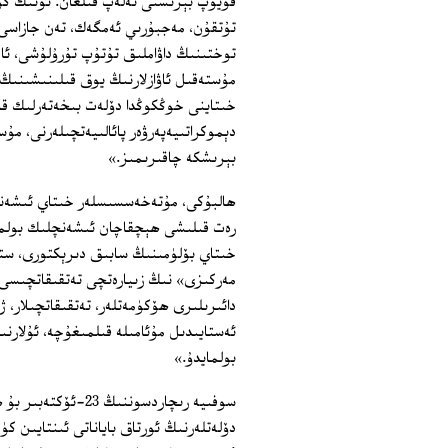
قويۇپ بېرىشنى تەلەپ قىلغان. ئۇنىڭ كۆر
تۇتقۇن، مەجبۇرىي ئەمگەك، تەن جازاسى، 
توختىنىڭ داۋاملىق تۇتۇپ تۇرۇلۇشى، ئا
مۇستەقىل ئاۋازلارنىڭ يوق قىلىنىشىنىڭ 
خىتاينى خوڭكوڭدا دۆلەت بىخەتەرلىك قانۇ
دېموكراتىيەپەرۋەر پائالىيەتچىلەرنى، م
بېرىشكە چاقىرىمىز.»
ھالبۇكى، مۇتەخەسسىسلەر خىتاي ئىشەنچل
رەت قىلىشى ھېچقاچان ئىشەنچلىك بولما
خىتاي بۆلۈمىنىڭ سابىق دىرېكتورى، ستان
دائىرىلىرى ھۆكۈمەتلەر، تەتقىقاتچىلار، ژ
ئەستايىدىل مۇئامىلە قىلمىغۇچە، ئۇلارنى
بولمايدۇ.»
دۆلەتلەرنىڭ ئورتاق باياناتى ئىنتايىن 