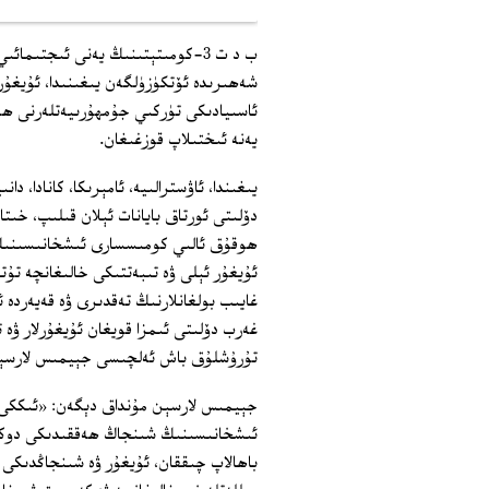
شەھىرىدە ئۆتكۈزۈلگەن يىغىنىدا، ئۇيغۇر
ئاسىيادىكى تۈركىي جۇمھۇرىيەتلەرنى ھەم
يەنە ئىختىلاپ قوزغىغان.
دۆلىتى ئورتاق بايانات ئېلان قىلىپ، خىت
ھوقۇق ئالىي كومىسسارى ئىشخانىسىنىڭ ئ
ئۇيغۇر ئېلى ۋە تىبەتتىكى خالىغانچە تۇ
غەرب دۆلىتى ئىمزا قويغان ئۇيغۇرلار ۋە 
تۇرۇشلۇق باش ئەلچىسى جېيمىس لارسېن( James Larsen) تەرىپىدىن ئوقۇپ ئۆت
جېيمىس لارسېن مۇنداق دېگەن: «ئىككى 
ئىشخانىسىنىڭ شىنجاڭ ھەققىدىكى دوكلات
باھالاپ چىققان، ئۇيغۇر ۋە شىنجاڭدىكى 