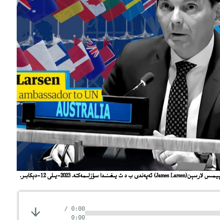
ىمەكتە. 2023-يىلى 12-دېكابىر.
/
0:00
0:00