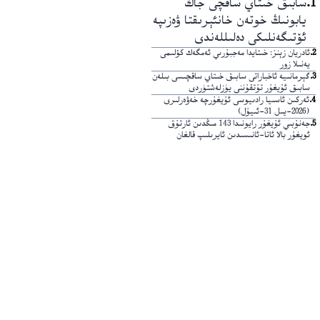
1
.
سابىق خىتاي ساقچى جاڭ
يابونىڭ خوتەن خانئېرىقتا ۋەزىپە
ئۆتىگەنلىكى دەلىللەندى
2
.
ئادريان زېنز: خىتايدا مەجبۇرىي ئەمگەك كۆلىمى
يەنىلا زور
3
.
گېرمانىيە ئاخباراتى سابىق خىتاي ساقچىسى بىلەن
سابىق ئۇيغۇر تۇتقۇننى يۈزلەشتۈردى
4
.
ئەركىن ئاسىيا رادىيوسى ئۇيغۇرچە خەۋەرلىرى
(2026-يىل 31-ئىيۇل)
5
.
جەنۇبىي ئۇيغۇر رايونىدا 143 مىڭدىن ئارتۇق
ئويغۇر بالا ئاتا-ئانىسىدىن ئايرىلىپ قالغان