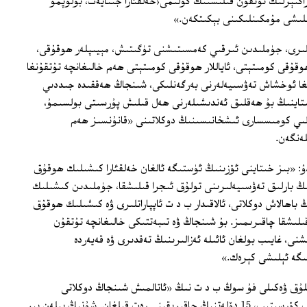
اكتېرلىك تۇتقۇن قىلىشنىڭ كۆلىمى‹خەلقئارا جىنايەت، بولۇپمۇ
لىشى مۇمكىنلىكىنى بېكىتكەن.»
گانلىرى، جۈملىدىن ئىرقىي كەمسىتىشنى تۈگىتىش، مېيىپلەر ھوقۇقى،
وقۇقى كومىتېتى، ئاياللار ھوقۇقى كومىتېتى ھەم خالىغانچە تۇتقۇنغا
غا ئوخشاش تەۋسىيەلەرنى بەرگەنلىكى، شىنجاڭ ھەققىدە جىددىي
تاينىڭ بۇ ھەقلىق ئەندىشىلەرنى ھەل قىلىش پۇرسىتى بولسىمۇ،
ىي كومىسسارى ئىشخانىسىنىڭ دوكلاتىنى «قانۇنسىز ھەم
لەنگەن.
دۇ: «بىز خىتاينى ئۆزىنىڭ ئۈستىگە ئالغان خەلقئارا كىشىلىك ھوقۇق
ىڭ بارلىق تەۋسىيەلىرىنى تولۇق ئىجرا قىلىشقا، جۈملىدىن كىشىلىك
اھالاش دوكلاتى، ئالاقىدار ب د ت ئاپپاراتلىرى ۋە كىشىلىك ھوقۇق
ىلىشقا چاقىرىمىز. بۇ شىنجاڭ ۋە تىبەتتىكى خالىغانچە تۇتقۇن
نى، غايىب بولغان ئائىلە ئەزالىرىنىڭ تەقدىرى ۋە قەيەردە
ىگە ئېلىشى كېرەك.»
شلۇق ۋەكىلى فۇ سوڭ ب د ت نىڭ «ئاتالمىش شىنجاڭ دوكلاتى
يالغانچىلىق ۋە ئالدامچىلىققا تولغان» دەپ كۆرسىتىپ، 15 دۆلەتنىڭ چاقىرىقىنى رەت قىلغان. شۇنىڭ بىلەن بىر