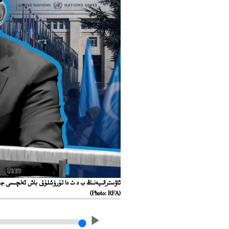
ئاۋسترالىيەنىڭ ب د ت دا تۇرۇشلۇق باش ئەلچىسى جېيمىس لارسېن(James Larsen) ئەپەندى ب د ت يىغىنىدا سۆزل
(Photo: RFA)