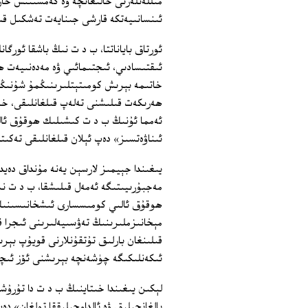
مىللەتلەرنى خالىغانچە ۋە كەمسىتىش خار
ئىنسانىيەتكە قارشى جىنايەت تەشكىل قى
ئورتاق باياناتتا، ب د ت نىڭ باشقا ئور
ئىقتىسادىي، ئىجتىمائىي ۋە مەدەنىيەت ھ
خاتىمە بېرىش كومىتېتلىرىنىڭمۇ شۇنىڭ
ھەرىكەت قىلىشنى تەلەپ قىلغانلىقى، خى
ئەمما ئۇنىڭ ب د ت كىشىلىك ھوقۇق ئال
ئىناۋەتسىز» دەپ ئېلان قىلغانلىقى تەكىت
يىغىندا جېيمىز لارسېن يەنە مۇنداق دەي
مەجبۇرىيىتىگە ئەمەل قىلىشقا، ب د ت ن
ھوقۇق ئالىي كومىسسارى ئىشخانىسىنىڭ ب
مېخانىزملىرىنىڭ تەۋسىيەلىرىنى ئىجرا ق
قىلىنغان بارلىق تۇتقۇنلارنى قويۇپ بېرىش
ئىكەنلىكىگە چۈشەنچە بېرىشنى ئۆز ئىچ
لېكىن يىغىندا خىتاينىڭ ب د ت دا تۇرۇ