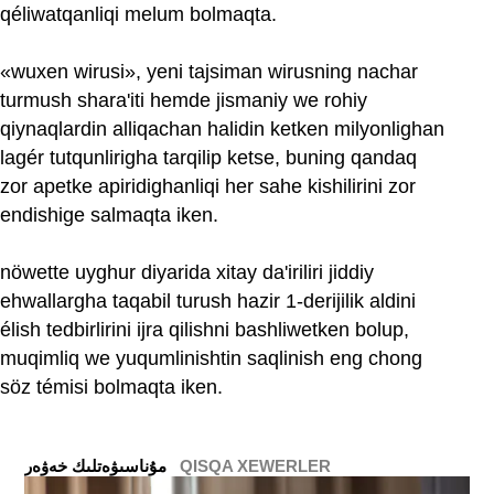
qéliwatqanliqi melum bolmaqta.
«wuxen wirusi», yeni tajsiman wirusning nachar
turmush shara'iti hemde jismaniy we rohiy
qiynaqlardin alliqachan halidin ketken milyonlighan
lagér tutqunlirigha tarqilip ketse, buning qandaq
zor apetke apiridighanliqi her sahe kishilirini zor
endishige salmaqta iken.
nöwette uyghur diyarida xitay da'iriliri jiddiy
ehwallargha taqabil turush hazir 1-derijilik aldini
élish tedbirlirini ijra qilishni bashliwetken bolup,
muqimliq we yuqumlinishtin saqlinish eng chong
söz témisi bolmaqta iken.
QISQA XEWERLER
ﻣﯘﻧﺎﺳﯩﯟﻩﺗﻠﯩﻚ ﺧﻪﯞﻩﺭ