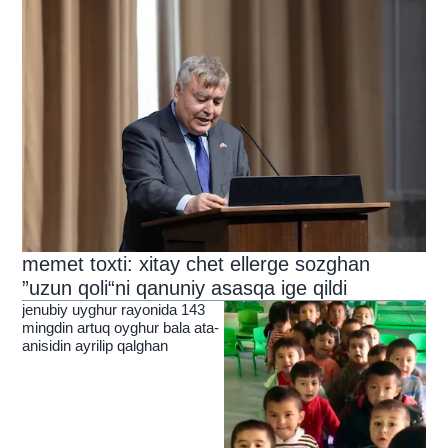
memet toxti: xitay chet ellerge sozghan
”uzun qoli“ni qanuniy asasqa ige qildi
jenubiy uyghur rayonida 143
mingdin artuq oyghur bala ata-
anisidin ayrilip qalghan