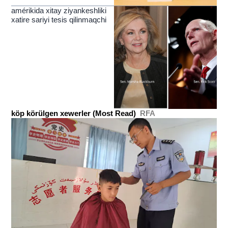
amérikida xitay ziyankeshliki
xatire sariyi tesis qilinmaqchi
köp körülgen xewerler (Most Read)
RFA