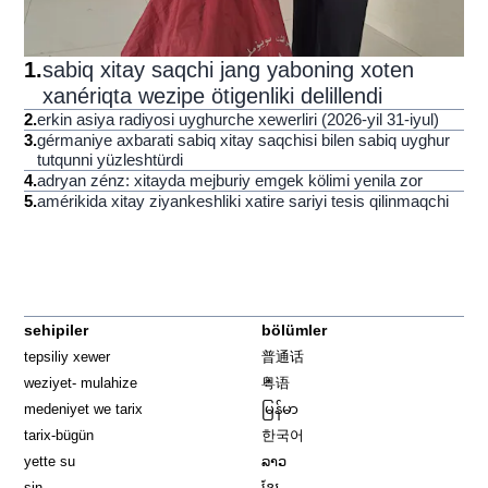
1
.
sabiq xitay saqchi jang yaboning xoten
xanériqta wezipe ötigenliki delillendi
2
.
erkin asiya radiyosi uyghurche xewerliri (2026-yil 31-iyul)
3
.
gérmaniye axbarati sabiq xitay saqchisi bilen sabiq uyghur
tutqunni yüzleshtürdi
4
.
adryan zénz: xitayda mejburiy emgek kölimi yenila zor
5
.
amérikida xitay ziyankeshliki xatire sariyi tesis qilinmaqchi
sehipiler
bölümler
tepsiliy xewer
普通话
weziyet- mulahize
粤语
medeniyet we tarix
မြန်မာ
tarix-bügün
한국어
yette su
ລາວ
sin
ខ្មែរ