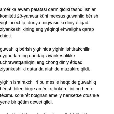
amérika awam palatasi qarmiqidiki tashqi ishlar
komitéti 28-yanwar küni mexsus guwahliq bérish
yighini échip, dunya miqyasidiki diniy étiqad
ziyankeshlikining eng yéqinqi ehwaligha qarap
chiqti.
guwahliq bérish yighinida yighin ishtirakchiliri
uyghurlarning qandaq ziyankeshlikke
uchrawatqanliqini eng chong diniy étiqad
ziyankeshliki qatarida alahide muzakire qildi.
yighin ishtirakchiliri bu mesile heqqide guwahliq
bérish bilen birge amérika hökümitini bu heqte
téximu konkrét bolghan emeliy heriketke ötüshke
yene bir qétim dewet qildi.