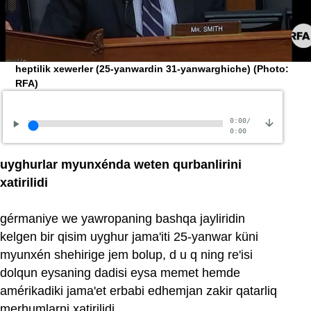
heptilik xewerler (25-yanwardin 31-yanwarghiche)
(Photo:
RFA)
0:00
/
0:00
uyghurlar myunxénda weten qurbanlirini
xatirilidi
gérmaniye we yawropaning bashqa jayliridin
kelgen bir qisim uyghur jama'iti 25-yanwar küni
myunxén shehirige jem bolup, d u q ning re'isi
dolqun eysaning dadisi eysa memet hemde
amérikadiki jama'et erbabi edhemjan zakir qatarliq
merhumlarni xatirilidi.