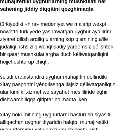
muhajirettiki uyghurlarning müshkülati her
sahening jiddiy diqqitini qozghimaqta
türkiyediki «hira» medeniyet we ma'arip wexpi
nöwette türkiyede yashawatqan uyghur ayallirini
ziyaret qilish arqiliq ularning köp qismining a'ile
judaliqi, ishsizliq we iqtisadiy yardemsiz qélishtek
bir qatar müshkülatlargha duch kéliwatqanliqini
höjjetleshtürüp chiqti.
se'udi erebistandiki uyghur muhajirliri qolliridiki
xitay pasportini yéngilashqa ilajsiz qéliwatqanliqtin
ular kimlik, xizmet we sayahet mesililiride éghir
dishwarchiliqqa giriptar bolmaqta iken.
xitay hökümitining uyghurlarni basturush siyasiti
alliqachan uyghur diyaridin halqip, muhajirettiki
uyghurlarnimu xatirjem turmush kechürüsh