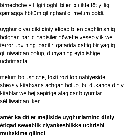
birnechche yil ilgiri oghli bilen birlikte töt yilliq
qamaqqa höküm qilinghanliqi melum boldi.
uyghur diyaridiki diniy étiqad bilen baghlinishliq
bolghan barliq hadisiler nöwette «esebiylik we
térrorluq» ning ipadiliri qatarida qattiq bir yaqliq
qiliniwatqan bolup, dunyaning eyiblishige
uchrimaqta.
melum bolushiche, toxti rozi lop nahiyeside
shexsiy kitabxana achqan bolup, bu dukanda diniy
kitablar we hej sepirige alaqidar buyumlar
sétiliwatqan iken.
amérika dölet mejliside uyghurlarning diniy
étiqad seweblik ziyankeshlikke uchrishi
muhakime qilindi