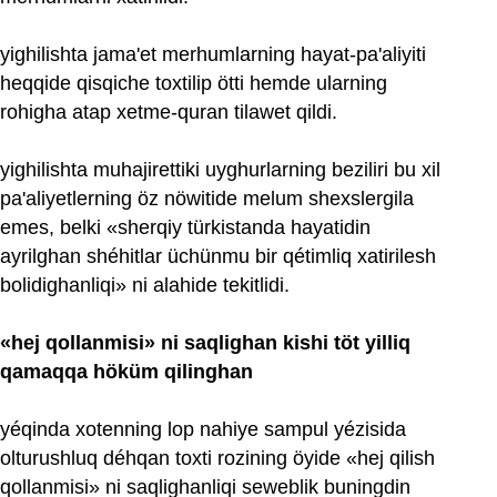
yighilishta jama'et merhumlarning hayat-pa'aliyiti
heqqide qisqiche toxtilip ötti hemde ularning
rohigha atap xetme-quran tilawet qildi.
yighilishta muhajirettiki uyghurlarning beziliri bu xil
pa'aliyetlerning öz nöwitide melum shexslergila
emes, belki «sherqiy türkistanda hayatidin
ayrilghan shéhitlar üchünmu bir qétimliq xatirilesh
bolidighanliqi» ni alahide tekitlidi.
«hej qollanmisi» ni saqlighan kishi töt yilliq
qamaqqa höküm qilinghan
yéqinda xotenning lop nahiye sampul yézisida
olturushluq déhqan toxti rozining öyide «hej qilish
qollanmisi» ni saqlighanliqi seweblik buningdin