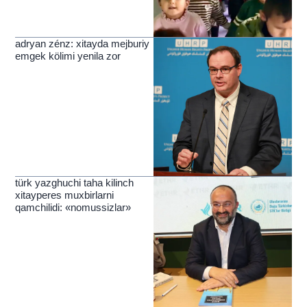
adryan zénz: xitayda mejburiy
emgek kölimi yenila zor
türk yazghuchi taha kilinch
xitayperes muxbirlarni
qamchilidi: «nomussizlar»