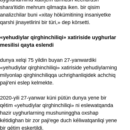
shara'itidin mehrum qilmaqta iken. bir qisim
analizchilar buni «xitay hökümitining insaniyetke
qarshi jinayetlirini bir türi,» dep körsetti.
«yehudiylar qirghinchiliqi» xatiriside uyghurlar
mesilisi qayta eslendi
dunya xelqi 75 yildin buyan 27-yanwardiki
«yehudiylar qirghinchiliqi» xatiriside yehudiylarning
milyonlap qirghinchiliqqa uchrighanliqidek achchiq
paji'eni eslep kelmekte.
2020-yili 27-yanwar küni pütün dunya yene bir
qétim «yehudiylar qirghinchiliqi» ni eslewatqanda
hazir uyghurlarning mushuninggha oxshap
kétidighan bir zor paji'ege duch kéliwatqanliqi yene
bir qétim eskertildi.