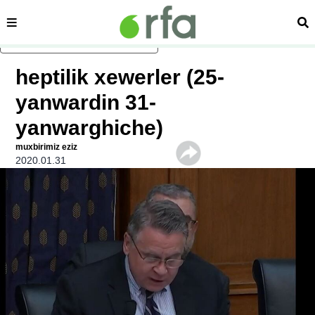
sehipe
izd
asasliq mezmungha atlang
heptilik xewerler (25-
yanwardin 31-
yanwarghiche)
muxbirimiz eziz
2020.01.31