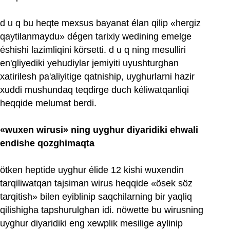
d u q bu heqte mexsus bayanat élan qilip «hergiz
qaytilanmaydu» dégen tarixiy wedining emelge
éshishi lazimliqini körsetti. d u q ning mesulliri
en'gliyediki yehudiylar jemiyiti uyushturghan
xatirilesh pa'aliyitige qatniship, uyghurlarni hazir
xuddi mushundaq teqdirge duch kéliwatqanliqi
heqqide melumat berdi.
«wuxen wirusi» ning uyghur diyaridiki ehwali
endishe qozghimaqta
ötken heptide uyghur élide 12 kishi wuxendin
tarqiliwatqan tajsiman wirus heqqide «ösek söz
tarqitish» bilen eyiblinip saqchilarning bir yaqliq
qilishigha tapshurulghan idi. nöwette bu wirusning
uyghur diyaridiki eng xewplik mesilige aylinip