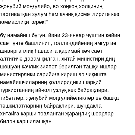
җәнубий моңғулийә, вә хоңкоң хәлқиниң
тартиватқан зулум һәм аччиқ қисмәтлиригә көз
юммаслиқи керәк!"
бу намайиш бүгүн, йәни 23-январ чүштин кейин
саәт үчтә башлинип, голландийәниң ямғур вә
шивирғанлиқ һавасиға қаримай кәч саәт
алтигичә давам қилған. хитай министири диң
шөшуаң кәчлик зияпәт берилгән ташқи ишлар
министирлиқи сарийиға кириш вә чиқишта
намайишчиларниң қоллиридики шәрқий
түркистанниң ай-юлтузлуқ көк байрақлири,
тибәтләр, җәнубий моңғулийәликләр вә башқа
тәшкилатларниң байрақлири, шундақла
хитайға қарши товланған җараңлиқ шоарлар
билән қаршилашқан.