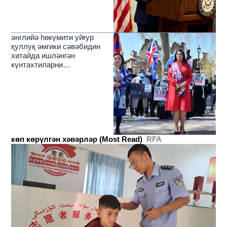
әнглийә һөкүмити уйғур
қуллуқ әмгики сәвәбидин
хитайда ишләнгән
күнтахтиларни
чәкләйдиғанлиқини елан
қилди
көп көрүлгән хәвәрләр (Most Read)
RFA