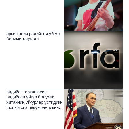
әркин асия радийоси уйғур
бөлүми тақалди
видийо – әркин асия
радийоси уйғур бөлүми:
хитайниң уйғурлар үстидики
шәпқәтсиз һөкүмранлиқиниң
зулмәтлирини йерип өткүчи
нур