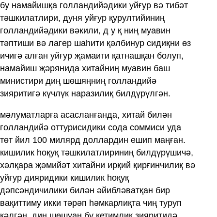
бу намайишқа голландийәдики уйғур вә тибәт
тәшкилатлири, дуня уйғур қурултийиниң
голландийәдики вәкили, д у қ ниң муавин
тәптиши вә лагер шаһити қәлбинур сидиқни өз
ичигә алған уйғур җамаити қатнашқан болуп,
намайиш җәрянида хитайниң муавин баш
министири диң шөшяңниң голландийә
зияритигә күчлүк наразилиқ билдүрүлгән.
мәлуматларға асасланғанда, хитай билән
голландийә оттурисидики сода соммиси уда
төт йил 100 милярд доллардин ешип маңған.
кишилик һоқуқ тәшкилатлириниң билдүрүшичә,
хәлқара җәмийәт хитайни ирқий қирғинчилиқ вә
уйғур дияридики кишилик һоқуқ
дәпсәндичилики билән әйибләватқан бир
вақиттиму икки тәрәп һәмкарлиқта чиң туруп
кәлгән. диң шөшуаң бу қетимлиқ зияритидә