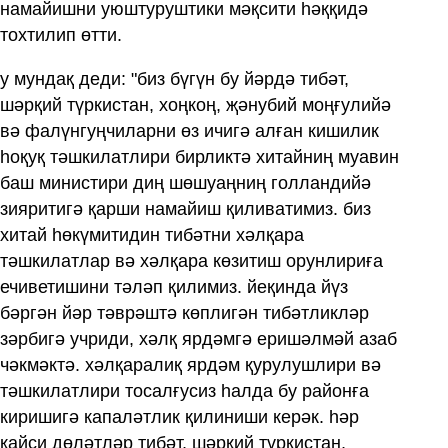
намайишни уюштуруштики мәқсити һәққидә
тохтилип өтти.
у мундақ деди: "биз бүгүн бу йәрдә тибәт,
шәрқий түркистан, хоңкоң, җәнубий моңғулийә
вә фалүнгуңчиларни өз ичигә алған кишилик
һоқуқ тәшкилатлири бирликтә хитайниң муавин
баш министири диң шөшуаңниң голландийә
зияритигә қарши намайиш қиливатимиз. биз
хитай һөкүмитидин тибәтни хәлқара
тәшкилатлар вә хәлқара көзитиш орунлириға
ечиветишини тәләп қилимиз. йеқинда йүз
бәргән йәр тәврәштә көплигән тибәтликләр
зәрбигә учриди, хәлқ ярдәмгә еришәлмәй азаб
чәкмәктә. хәлқаралиқ ярдәм қурулушлири вә
тәшкилатлири тосалғусиз һалда бу районға
киришигә капаләтлик қилиниши керәк. һәр
қайси дөләтләр тибәт, шәрқий түркистан,