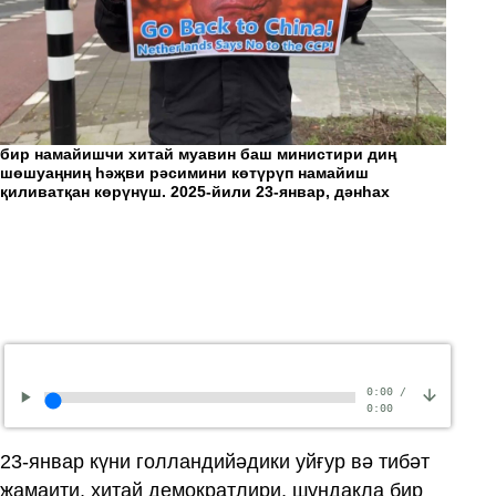
бир намайишчи хитай муавин баш министири диң
тибә
шөшуаңниң һәҗви рәсимини көтүрүп намайиш
сиди
қиливатқан көрүнүш. 2025-йили 23-январ, дәнһах
янва
0:00
/
0:00
23-январ күни голландийәдики уйғур вә тибәт
җамаити, хитай демократлири, шундақла бир