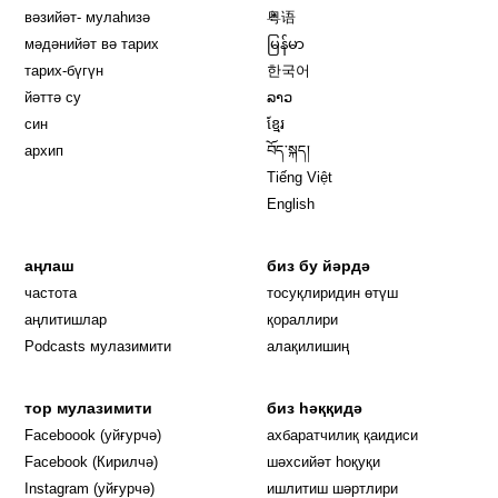
вәзийәт- мулаһизә
粤语
мәдәнийәт вә тарих
မြန်မာ
тарих-бүгүн
한국어
йәттә су
ລາວ
син
ខ្មែរ
архип
བོད་སྐད།
Tiếng Việt
English
аңлаш
биз бу йәрдә
частота
тосуқлиридин өтүш
Opens in new window
аңлитишлар
қораллири
Podcasts мулазимити
алақилишиң
тор мулазимити
биз һәққидә
Opens in new window
Faceboook (уйғурчә)
ахбаратчилиқ қаидиси
Opens in new window
Facebook (Кирилчә)
шәхсийәт һоқуқи
Opens in new window
Instagram (уйғурчә)
ишлитиш шәртлири