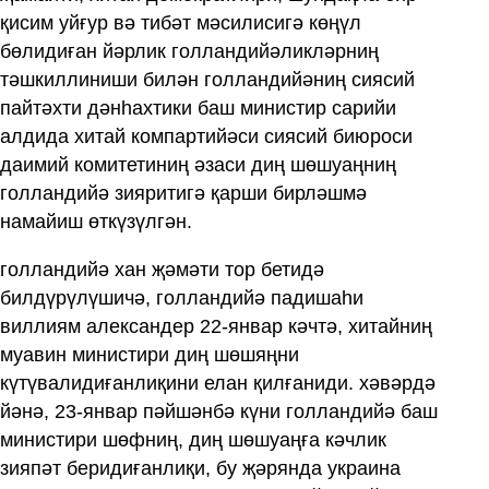
қисим уйғур вә тибәт мәсилисигә көңүл
бөлидиған йәрлик голландийәликләрниң
тәшкиллиниши билән голландийәниң сиясий
пайтәхти дәнһахтики баш министир сарийи
алдида хитай компартийәси сиясий биюроси
даимий комитетиниң әзаси диң шөшуаңниң
голландийә зияритигә қарши бирләшмә
намайиш өткүзүлгән.
голландийә хан җәмәти тор бетидә
билдүрүлүшичә, голландийә падишаһи
виллиям александер 22-январ кәчтә, хитайниң
муавин министири диң шөшяңни
күтүвалидиғанлиқини елан қилғаниди. хәвәрдә
йәнә, 23-январ пәйшәнбә күни голландийә баш
министири шөфниң, диң шөшуаңға кәчлик
зияпәт беридиғанлиқи, бу җәрянда украина