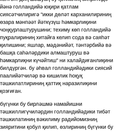
йәнә голландийә юқири қатлам
сиясәтчилиригә "икки дөләт карханилириниң
өзара мәнпәәт йәткүзүш һәмкарлиқини
чоңқурлаштурушини; техиму көп голландийә
пуқралириниң хитайға келип сода вә саяһәт
қилишини; яшлар, мәдәнийәт, тәнтәрбийә вә
башқа саһәләрдики алмаштуруш вә
һәмкарлиқни күчәйтиш" ни халайдиғанлиқини
билдүргән. бу әһвал голландийәдики сиясий
паалийәтчиләр вә кишилик һоқуқ
тәшкилатлириниң қаттиқ наразилиқини
қозғиған.
бүгүнки бу бирләшмә намайишни
тәшкиллигүчиләрдин голландийәдики тибәт
тәшкилатиниң вәкилиму радийомизниң
зияритини қобул қилип, өзлириниң бүгүнки бу