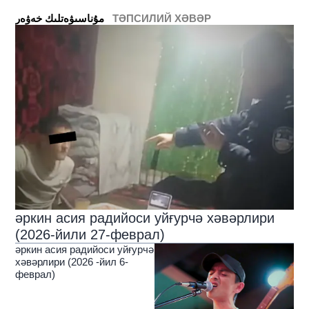
ТӘПСИЛИЙ ХӘВӘР
ﻣﯘﻧﺎﺳﯩﯟﻩﺗﻠﯩﻚ ﺧﻪﯞﻩﺭ
әркин асия радийоси уйғурчә хәвәрлири
(2026-йили 27-феврал)
әркин асия радийоси уйғурчә
хәвәрлири (2026 -йил 6-
феврал)