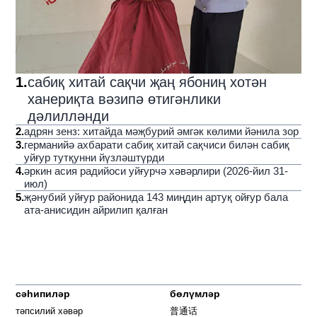
1
.
сабиқ хитай сақчи җаң ябониң хотән
ханериқта вәзипә өтигәнлики
дәлилләнди
2
.
адрян зенз: хитайда мәҗбурий әмгәк көлими йәнила зор
3
.
германийә ахбарати сабиқ хитай сақчиси билән сабиқ
уйғур тутқунни йүзләштүрди
4
.
әркин асия радийоси уйғурчә хәвәрлири (2026-йил 31-
июл)
5
.
җәнубий уйғур районида 143 миңдин артуқ ойғур бала
ата-анисидин айрилип қалған
сәһипиләр
бөлүмләр
тәпсилий хәвәр
普通话