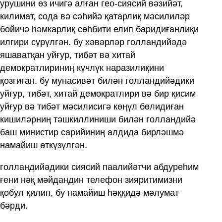
урушини өз ичигә алған гео-сиясий вәзийәт,
килимат, сода вә сәһийә қатарлиқ мәсилиләр
бойичә һәмкарлиқ сөһбити елип баридиғанлиқи
илгири сүрүлгән. бу хәвәрләр голландийәдә
яшаватқан уйғур, тибәт вә хитай
демократлириниң күчлүк наразилиқини
қозғиған. бу мунасивәт билән голландийәдики
уйғур, тибәт, хитай демократлири вә бир қисим
уйғур вә тибәт мәсилисигә көңүл бөлидиған
кишиләрниң тәшкиллиниши билән голландийә
баш министир сарийиниң алдида бирләшмә
намайиш өткүзүлгән.
голландийәдики сиясий паалийәтчи абдуреһим
ғени нәқ мәйдандин телефон зияритимизни
қобул қилип, бу намайиш һәққидә мәлумат
бәрди.