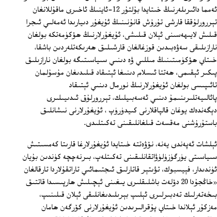
ئەمما دائىرىلەرنىڭ خىتايدا بۇلتۇر 12-ئاينىڭ ئاخىرى ماقۇللانغان
تېررورلۇققا قارشى تۇرۇش قانۇنىنىڭ ئۇيغۇر دىيارىدا ئەمەلىي ئىجرا
قىلىش لايىھەسىنى ئېلان قىلىشى، ئۇيغۇرلارنىڭ ھۆكۈمەتكە بولغان
نارازىلىقى سەۋەبىدىن قوزغالغان قارشىلىق ھەرىكەتلەردىن باشقا،
خىتاي ھۆكۈمىتىنىڭ مىللىي ۋە دىنىي سىياسىتىگە بولغان نارازىلىق
پىكىر ئېقىمى، ھەتتا ئىسلام دىنىغا ئېتىقاد قىلىدىغان مۇسۇلمان
تائىپىسى بولغان ئۇيغۇرلارنىڭ نورمال دىنىي ئېتىقاد
پائالىيەتلىرىنىمۇ دىنىي ئەسەبىيلىك، تېررورلۇق ئىدىيىلىرى
دېگەندەك يوغان قالپاقلارنى كىيدۈرۈپ ، ئۇيغۇرلارنى نىشانلىق
باستۇرۇشنى مەقسەت قىلغانلىقىنى تەكىتلىدى.
ئېلشات ئەپەندى يەنە، نۆۋەتتە خىتايدا ئۇيغۇرلارغا قارىتا كەمسىتىش
سىياسىتى يۈرگۈزۈلۈۋاتقانلىقىنى تەكىتلەپ، بىرنەچچە كۈندىن بۇيان
ئۈندىدار، فېيسبوك، تۋىتېر قاتارلىق ئىجتىمائىي تاراتقۇلاردا تارقالغان
«خاڭجۇدا 20 دۆلەت باشلىقلىرى يىغىنى ئېچىلىش ھارپىسىدا قاتتىق
بىخەتەرلىك تەدبىرلىرى ئېلىپ بېرىلىدىغانلىقى ئېلان قىلىنىپ،
مەزكۇر ئېلاندا خىتاي پۇقرالىرىدىن ئۇيغۇرلارنى كۆرگەن ھامان