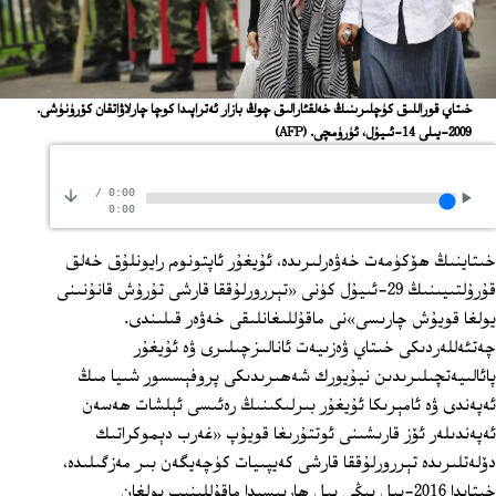
خىتاي قوراللىق كۈچلىرىنىڭ خەلقئارالىق چوڭ بازار ئەتراپىدا كوچا چارلاۋاتقان كۆرۈنۈشى.
2009-يىلى 14-ئىيۇل، ئۈرۈمچى.
(AFP)
/
0:00
0:00
خىتاينىڭ ھۆكۈمەت خەۋەرلىرىدە، ئۇيغۇر ئاپتونوم رايونلۇق خەلق
قۇرۇلتىيىنىڭ 29-ئىيۇل كۈنى «تېررورلۇققا قارشى تۇرۇش قانۇنىنى
يولغا قويۇش چارىسى»نى ماقۇللىغانلىقى خەۋەر قىلىندى.
چەتئەللەردىكى خىتاي ۋەزىيەت ئانالىزچىلىرى ۋە ئۇيغۇر
پائالىيەتچىلىرىدىن نيۇيورك شەھىرىدىكى پروفېسسور شىيا مىڭ
ئەپەندى ۋە ئامېرىكا ئۇيغۇر بىرلىكىنىڭ رەئىسى ئېلشات ھەسەن
ئەپەندىلەر ئۆز قارىشىنى ئوتتۇرىغا قويۇپ «غەرب دېموكراتىك
دۆلەتلىرىدە تېررورلۇققا قارشى كەيپىيات كۈچەيگەن بىر مەزگىلىدە،
خىتايدا 2016-يىل يېڭى يىل ھارپىسىدا ماقۇللىنىپ بولغان