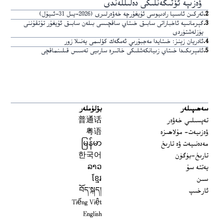
ۋەزىپە ئۆتىگەنلىكى دەلىللەندى
2
.
ئەركىن ئاسىيا رادىيوسى ئۇيغۇرچە خەۋەرلىرى (2026-يىل 31-ئىيۇل)
3
.
گېرمانىيە ئاخباراتى سابىق خىتاي ساقچىسى بىلەن سابىق ئۇيغۇر تۇتقۇننى
يۈزلەشتۈردى
4
.
ئادريان زېنز: خىتايدا مەجبۇرىي ئەمگەك كۆلىمى يەنىلا زور
5
.
ئامېرىكىدا خىتاي زىيانكەشلىكى خاتىرە سارىيى تەسىس قىلىنماقچى
سەھىپىلەر
بۆلۈملەر
تەپسىلىي خەۋەر
普通话
ۋەزىيەت- مۇلاھىزە
粤语
مەدەنىيەت ۋە تارىخ
မြန်မာ
تارىخ-بۈگۈن
한국어
يەتتە سۇ
ລາວ
سىن
ខ្មែរ
ئارخىپ
བོད་སྐད།
Tiếng Việt
English