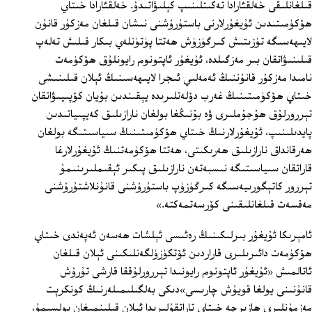
قىلغانلىقى خەلقئارادا تەكىتلىنىپ كېلىۋاتىدۇ. خەلقئارادا خىتاي
ھۆكۈمىتىدىن ئۇيغۇرلارنى باستۇرۇشنى نىشان قىلغان مەزكۇر قانۇن
لايىھەسىگە تۈزىتىش كىرگۈزۈش ھەتتا پۈتۈنلەي بىكار قىلىش تەلەپ
قىلىنىۋاتقان بىر مەزگىلدە، ئۇيغۇر ئاپتونوم رايونلۇق ھۆكۈمەت
نامىدا مەزكۇر قانۇننىڭ ئەمەلىي ئىجرا لايىھەسىنىڭ ئېلان قىلىنىشى
خىتاي ھۆكۈمىتىنىڭ غەرب دۆلەتلىرىدە يېقىندىن بۇيان كۆپىيىۋاتقان
تېررورلۇق ھۇجۇملىرى ۋە بۇنىڭغا بولغان نارازىلىق كەيپىياتىدىن
پايدىلىنىپ، ئۇيغۇرلارنىڭ خىتاي ھۆكۈمىتىنىڭ سىياسىتىگە بولغان
ھەرقانداق نارازىلىق ھەرىكىتى، ھەتتا ھۆكۈمەتنىڭ ئۇيغۇرلارغا
قاراتقان سىياسىتىگە نىسبەتەن نارازىلىق پىكىر ئېقىملىرىنىمۇ
تېررور كاتېگورىيەسىگە كىرگۈزۈپ باستۇرۇشنى قانۇنلاشتۇرۇشنى
مەقسەت قىلغانلىقىنى كۆرسەتمەكتە.»
ئامېرىكا ئۇيغۇر بىرلىكىنىڭ رەئىسى ئېلشات ھەسەن ئەپەندى خىتاي
ھۆكۈمەت دائىرىلىرى قاراردىن ئۆتكۈزۈلگەنلىكىنى ئېلان قىلغان
ئاتالمىش «ئۇيغۇر ئاپتونوم رايونىدا تېررورلۇققا قارشى تۇرۇش
قانۇنىنى يولغا قويۇش چارىسى»دىكى بەلگىلىمىلەرنىڭ كونكرېت
مەزمۇنلىرى ھازىرچە خىتاي تاراتقۇلىرىدا ئېلان قىلىنمىغان بولسىمۇ،