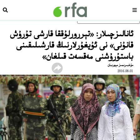
سەھىپە
ئىزد
ئاساسلىق مەزمۇنغا ئاتلاڭ
ئانالىزچىلار: «تېررورلۇققا قارشى تۇرۇش
قانۇنى» نى ئۇيغۇرلارنىڭ قارشىلىقىنى
باستۇرۇشنى مەقسەت قىلغان»
مۇخبىرىمىز مېھرىبان
2016.08.01