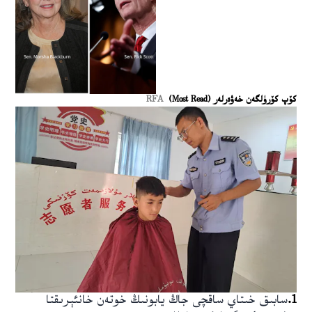
كۆپ كۆرۈلگەن خەۋەرلەر (Most Read)
RFA
1
.
سابىق خىتاي ساقچى جاڭ يابونىڭ خوتەن خانئېرىقتا