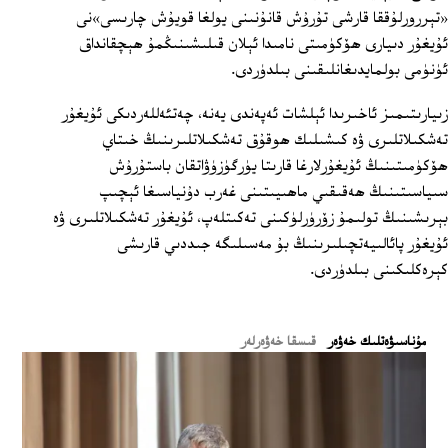
«تېررورلۇققا قارشى تۇرۇش قانۇنىنى يولغا قويۇش چارىسى»نى
ئۇيغۇر دىيارى ھۆكۈمىتى نامىدا ئېلان قىلىشىنىڭمۇ ھېچقانداق
ئۈنۈمى بولمايدىغانلىقىنى بىلدۈردى.
زىيارىتىمىز ئاخىرىدا ئېلشات ئەپەندى يەنە، چەتئەللەردىكى ئۇيغۇر
تەشكىلاتلىرى ۋە كىشىلىك ھوقۇق تەشكىلاتلىرىنىڭ خىتاي
ھۆكۈمىتىنىڭ ئۇيغۇرلارغا قارىتا يۈرگۈزۈۋاتقان باستۇرۇش
سىياسىتىنىڭ ھەقىقىي ماھىيىتىنى غەرب دۇنياسىغا ئېچىپ
بېرىشىنىڭ تولىمۇ زۆرۈرلۈكىنى تەكىتلەپ، ئۇيغۇر تەشكىلاتلىرى ۋە
ئۇيغۇر پائالىيەتچىلىرىنىڭ بۇ مەسىلىگە جىددىي قارىشى
كېرەكلىكىنى بىلدۈردى.
ﻣﯘﻧﺎﺳﯩﯟﻩﺗﻠﯩﻚ ﺧﻪﯞﻩﺭ
قىسقا خەۋەرلەر