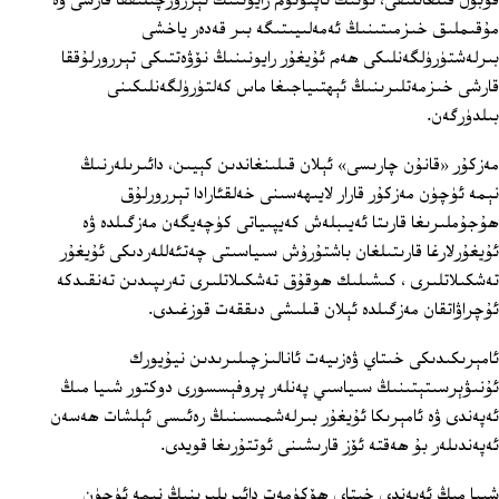
قوبۇل قىلغانلىقى، ئۇنىڭ ئاپتونوم رايوننىڭ تېررورچىلىققا قارشى ۋە
مۇقىملىق خىزمىتىنىڭ ئەمەلىيىتىگە بىر قەدەر ياخشى
بىرلەشتۈرۈلگەنلىكى ھەم ئۇيغۇر رايونىنىڭ نۆۋەتتىكى تېررورلۇققا
قارشى خىزمەتلىرىنىڭ ئېھتىياجىغا ماس كەلتۈرۈلگەنلىكىنى
بىلدۈرگەن.
مەزكۇر «قانۇن چارىسى» ئېلان قىلىنغاندىن كېيىن، دائىرىلەرنىڭ
نېمە ئۈچۈن مەزكۇر قارار لايىھەسىنى خەلقئارادا تېررورلۇق
ھۇجۇملىرىغا قارىتا ئەيىبلەش كەيپىياتى كۈچەيگەن مەزگىلدە ۋە
ئۇيغۇرلارغا قارىتىلغان باشتۇرۇش سىياسىتى چەتئەللەردىكى ئۇيغۇر
تەشكىلاتلىرى ، كىشىلىك ھوقۇق تەشكىلاتلىرى تەرىپىدىن تەنقىدكە
ئۇچراۋاتقان مەزگىلدە ئېلان قىلىشى دىققەت قوزغىدى.
ئامېرىكىدىكى خىتاي ۋەزىيەت ئانالىزچىلىرىدىن نيۇيورك
ئۇنىۋېرسىتېتىنىڭ سىياسىي پەنلەر پروفېسسورى دوكتور شىيا مىڭ
ئەپەندى ۋە ئامېرىكا ئۇيغۇر بىرلەشمىسىنىڭ رەئىسى ئېلشات ھەسەن
ئەپەندىلەر بۇ ھەقتە ئۆز قارىشىنى ئوتتۇرىغا قويدى.
شىيا مىڭ ئەپەندى خىتاي ھۆكۈمەت دائىرىلىرىنىڭ نېمە ئۈچۈن