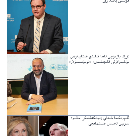
كۆلىمى يەنىلا زور
تۈرك يازغۇچى تاھا كىلىنچ خىتايپەرەس
مۇخبىرلارنى قامچىلىدى: «نومۇسسىزلار»
ئامېرىكىدا خىتاي زىيانكەشلىكى خاتىرە
سارىيى تەسىس قىلىنماقچى