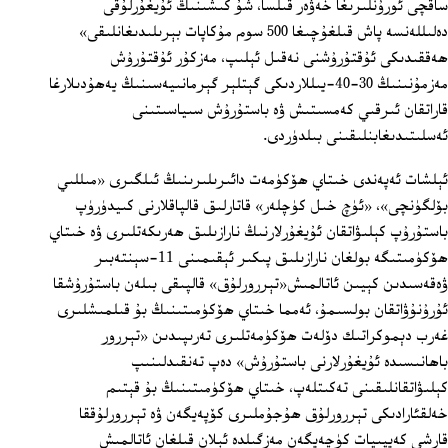
ساقچى ئورۇنلىرىغا خەۋەر قىلسا، شۇ كىشىنىڭ ئۇيغۇرلۇقى
دەلىللەنسە پاش قىلغۇچىغا 500 سوم مۇكاپات بېرىلىدىغانلىقى»
ھەققىدىكى ئۇقتۇرۇشنى نەقىل ئېلىپ، مەزكۇر ئۇقتۇرۇش
مەزمۇنىنىڭ 30-40-يىللاردىكى گېتلېر گېرمانىيەسىنىڭ يەھۇدىلارغا
قاراتقان ئىرقىي كەمسىتىش ۋە باستۇرۇش سىياسىتىنى
ئەسلىتىدىغابنلىقىنى بىلدۈردى.
ئېلشات ئەپەندى خىتاي ھۆكۈمەت دائىرىلىرىنىڭ ئىلگىرى «مىللىي
بۆلگۈنچى»، «ئۈچ خىل كۈچلەر» قاتارلىق قالپاقلارنى كىيدۈرۈپ
باستۇرۇپ كېلىۋاتقان ئۇيغۇرلارنىڭ نارازىلىق ھەرىكەتلىرى ۋە خىتاي
ھۆكۈمىتىگە بولغان نارازىلىق پىكىر ئېقىمىنى 11-سېنتەبىر
ۋەقەسىدىن كېيىن ئاتالمىش«تېررورلۇق» قالپىقى بىلەن باستۇرۇشقا
ئۇرۇنۇۋاتقان بولسىمۇ، ئەمما خىتاي ھۆكۈمىتىنىڭ بۇ قىلمىشلىرى
غەرب دېموكراتىك دۆلەت ھۆكۈمەتلىرى تەرىپىدىن «تېررور
باھانىسىدە ئۇيغۇرلارنى باستۇرۇش» دەپ تەنقىدلىنىپ
كېلىۋاتقانلىقىنى تەكىتلەپ، خىتاي ھۆكۈمىتىنىڭ بۇ قېتىم
خەلقئارادىكى تېررورلۇق ھۇجۇملىرى كۆپەيگەن ۋە تېررورلۇققا
قارشى كەيپىيات كۈچەيگەن مەزگىلدە ئېلان قىلغان ئاتالمىش