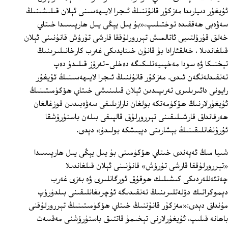
ئۇيغۇر دىيارىدا مەزكۇر قانۇننىڭ ئىجرا لايىھەسىنى ئېلان قىلىشىنىڭ
سەۋەبى ھەققىدە توختىلىپ،«بۇ يىل يېڭى يىل ھارپىسىدا خىتاي
خەلق قۇرۇلتىيى ئاتالمىش تېررورلۇققا قارشى تۇرۇش قانۇنىنى ئېلان
قىلغاندىلا ، خەلقئارادا بۇ قانۇن خىتايدىكى غەرب كارخانىلىرىنىڭ
تېخنىكا ۋە سودا مەخپىيەتلىكىگە دەخلى-تەرۇز قىلىدۇ دەپ
تەنقىدلەنگەن ئىدى. مەزكۇر قانۇننىڭ ئىجرا لايىھەسىنىڭ ئۇيغۇر
رايونى دائىرىلىرى تەرىپىدىن ئېلان قىلىنىشى خىتاي ھۆكۈمىتىنىڭ
ئۇيغۇرلارنىڭ ھۆكۈمەتكە بولغان نارازىلىقى سەۋەبىدىن قوزغالغان
ھەرقانداق قارشىلىقىنى تېررورلۇق قالپىقى بىلەن باستۇرۇشقا
ئۇرۇنغانلىقىنىڭ بېشارىتى دېيىشكە بولىدۇ» دېدى.
شىيا مىڭ ئەپەندى خىتاي ھۆكۈمىتى بۇ يىل يېڭى يىل ھارپىسىدا
«تېررورلۇققا قارشى تۇرۇش» قانۇنىنى ئېلان قىلغاندىلا
چەتئەللەردىكى كىشىلىك ھوقۇق ئورگانلىرى ۋە بەزى غەرب
دېموكراتىك دۆلەتلىرىنىڭ تەنقىدىگە ئۇچرىغانلىقىنى بىلدۈرۈپ
مۇنداق دېدى:«مەزكۇر قانۇننىڭ خىتاي ھۆكۈمىتىنىڭ تېررورلۇقنى
باھانە قىلىپ، ئۇيغۇرلارنى تېخىمۇ قاتتىق باستۇرۇشنى مەقسەت