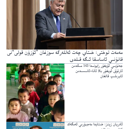
مەمەت توختى: خىتاي چەت ئەللەرگە سوزغان ”ئۇزۇن قولى“نى
قانۇنىي ئاساسقا ئىگە قىلدى
جەنۇبىي ئۇيغۇر رايونىدا 143 مىڭدىن
ئارتۇق ئويغۇر بالا ئاتا-ئانىسىدىن
ئايرىلىپ قالغان
ئادريان زېنز: خىتايدا مەجبۇرىي ئەمگەك