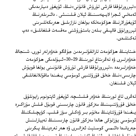
«تېررورلۇققا قارشى تۇرۇش قانۇنى»نىڭ، ئۇيغۇر دىيارىدىكى
ئەمەلىي ئىجرا لايىھەسىنىڭ ئېلان قىلىنىشى ، دائىرىلەرنىڭ
ئۇيغۇرلارنىڭ ھۆكۈمەتكە بولغان نارازىلىق ھەرىكەتلىرىنى
تېررورلۇق قالپىقى بىلەن باستۇرۇشنى مەقسەت قىلغانلىق» دەپ
تەكىتلىدى.
خىتاينىڭ ھۆكۈمەت تاراتقۇلىرىدىن جۇڭگو خەۋەرلەر تورى، شىنجاڭ
خەۋەرلىرى ۋە تەڭرىتاغ تورىنىڭ 29-30-ئىيۇلدىكى ھۆكۈمەت
خەۋەرلىرىدە ،«تېررورلۇققا قارشى تۇرۇش قانۇنىنى يولغا قويۇش
چارىسى»نىڭ خەلق قۇرۇلتىيى ئومۇمىي يىغىندا ماقۇللانغانلىقى
ئېلان قىلىنغان.
تەڭرى تاغ تورىنىڭ خەۋەر قىلىشىچە، ئۇيغۇر ئاپتونوم رايونلۇق
خەلق قۇرۇلتىيىنىڭ مەزكۇر قانۇن چارىسىنى قوبۇل قىلىش مۇزاكىرە
يىغىندا قۇرۇلتاينىڭ مەلۇم بىر ۋەكىلى سۆز قىلىپ، كۆپچىلىكنىڭ
ئومۇمىي يۈزلۈكى ھالدا مەزكۇر قانۇن چارىسىنىڭ تەييارلىنىش
جەريانىدا دائىمىي كومىتېت ئەزالىرى ۋە ھەر تەرەپنىڭ پىكرىنى