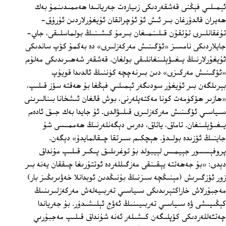
ئېمىلىي فېڭنى قەشقەردىكى زىيارەت جەريانىدا ھەممىدىنمۇ بەك
ھەيران قالدۇرغان بىر ئىش ئۇ ئۇچراتقان ئۇيغۇرلاردىن ئۇرۇق-
تۇغقانلىرى تۇتقۇن قىلىنمىغان بىرمۇ كىشىنىڭ بولماسلىقى، جاي-
جايلاردىكى نامسىز «ئۆگىنىش مەركەزلىرى» دە بەكمۇ كۆپ ساندىكى
ئۇيغۇرلارنىڭ يىغىۋېلىنغانلىقى بولغان. قەشقەر شەھىرىدىكى مەلۇم
«ئۆگىنىش مەركىزى» دىن بىرنەچچە كۈننىڭ ئالدىدا قويۇپ
بېرىلگەن بىر ئۇيغۇر سودىگەر ئېمىلىي فېڭغا بۇ ھەقتە سۆز قىلىپ،
«ھازىر ھۆكۈمەت كونا مەكتەپلەرنى، بوش قالغان ئىشخانا بىنالىرىنى
سىياسىي ئۆگىنىش مەركەزلىرى قىلىۋالدى. ئۇ جايدا بەك جىق ئادەم
يىغىۋېلىنغان. تاماق، ياتاق، دەرس دېگەنلەرنىڭ ھەممىسى شۇ
جاينىڭ ئۆزىدە بولىدۇ. ھېچكىم سىرتقا چىقالمايدۇ» دېگەن.
پروفېسسور جېيمىس لېيبولد بۇ توغرىلىق پىكىر قىلىپ مۇنداق
دېدى: «بۇ جەھەتتە يېقىنقى مەزگىللەردە ئوتتۇرىغا چىققان يەنە بىر
زور ئۆزگىرىش (مېنىڭچە سىزنىڭ بۇنىڭدىن ئوبدانلا خەۋىرىڭىز بار)
مەجبۇرلاش خاراكتېرىدىكى سىياسىي تەربىيەلەش مەركەزلىرىنىڭ
كېڭىيىشى ۋە سىياسىي تەربىيىنىڭ ئەۋج ئېلىشىدۇر. بۇ جەرياندا
چەتئەللەردىكى كۆپلىگەن كىشىلەر ئەنە شۇنداق قىلىپ مەجبۇرىي