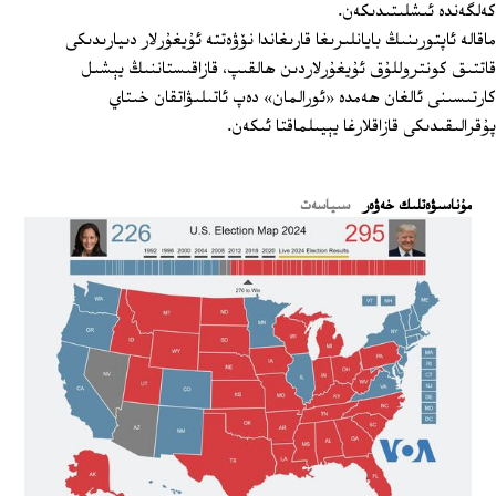
كەلگەندە ئىشلىتىدىكەن.
ماقالە ئاپتورىنىڭ بايانلىرىغا قارىغاندا نۆۋەتتە ئۇيغۇرلار دىيارىدىكى
قاتتىق كونتروللۇق ئۇيغۇرلاردىن ھالقىپ، قازاقىستاننىڭ يېشىل
كارتىسىنى ئالغان ھەمدە «ئورالمان» دەپ ئاتىلىۋاتقان خىتاي
پۇقرالىقىدىكى قازاقلارغا يېيىلماقتا ئىكەن.
ﻣﯘﻧﺎﺳﯩﯟﻩﺗﻠﯩﻚ ﺧﻪﯞﻩﺭ
سىياسەت