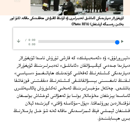
ئۇيغۇرلار دىيارىدىكى ئامانلىق تەدبىرلىرى ۋە ئۇنىڭ ئاقىۋىتى ھەققىدىكى ماقالە. (شۇ تور
بەتتىن رەسىمگە ئېلىنغان)
(Photo: RFA)
/
0:00
0:00
«تېررورلۇق» ۋە «ئەسەبىيلىك» كە قارشى تۇرۇش نامىدا ئۇيغۇرلار
دىيارىدا جىددىي كېڭىيىۋاتقان «ئامانلىق» تەدبىرلىرىنىڭ ئۇيغۇرلار
دىيارىدىكى كىشىلەرنىڭ ئەقەللىي كۈندىلىك ھاياتىغىمۇ «سىياسىي»
لىقنىڭ تامغىسىنى بېسىۋاتقانلىقى كىشىلەرنىڭ دىققىتىنى قوزغاشقا
باشلىدى. چەتئەل مۇخبىرلىرىنىڭ ئەمەلىي تەكشۈرۈش پائالىيەتلىرى
ئاساسىدا يېزىلغان مەلۇماتلار بولسا بۇ ئەھۋالنى ئوخشاش بولمىغان
نۇقتىلاردىن يورۇتماقتا. «پۇل-مۇئامىلە ۋاقتى» گېزىتىدە ئېلان
قىلىنغان ئېمىلىي فېڭ ئىمزاسىدىكى ماقالە ئەنە شۇ خىل يازمىلارنىڭ
بىرى ھېسابلىنىدۇ.