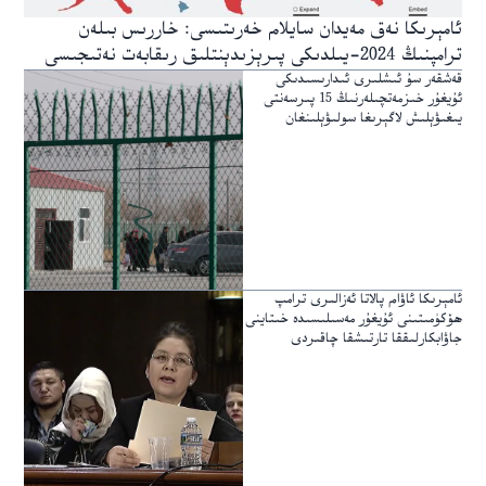
ئامېرىكا نەق مەيدان سايلام خەرىتىسى: خاررىس بىلەن
ترامپنىڭ 2024-يىلدىكى پىرېزىدېنتلىق رىقابەت نەتىجىسى
قەشقەر سۇ ئىشلىرى ئىدارىسىدىكى
ئۇيغۇر خىزمەتچىلەرنىڭ 15 پىرسەنتى
يىغىۋېلىش لاگېرىغا سولىۋېلىنغان
ئامېرىكا ئاۋام پالاتا ئەزالىرى ترامپ
ھۆكۈمىتىنى ئۇيغۇر مەسىلىسىدە خىتاينى
جاۋابكارلىققا تارتىشقا چاقىردى