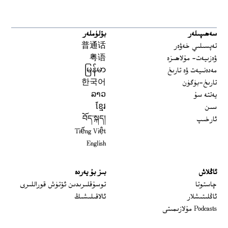
سەھىپىلەر
بۆلۈملەر
تەپسىلىي خەۋەر
普通话
ۋەزىيەت- مۇلاھىزە
粤语
مەدەنىيەت ۋە تارىخ
မြန်မာ
تارىخ-بۈگۈن
한국어
يەتتە سۇ
ລາວ
سىن
ខ្មែរ
ئارخىپ
བོད་སྐད།
Tiếng Việt
English
ئاڭلاش
بىز بۇ يەردە
 window
چاستوتا
توسۇقلىرىدىن ئۆتۈش قوراللىرى
ئاڭلىتىشلار
ئالاقىلىشىڭ
Podcasts مۇلازىمىتى