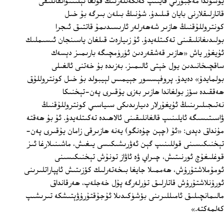
يوسۇندا مەجبۇرىي قايتىپ كەلگەنلەرنىڭ قولغا ئېلىنىۋاتقانلىقى
قاتارلىقلارنى بايان قىلىدۇ. شۇنىڭ بىلەن بىرگە بۇ خىل
كونتروللۇقنىڭ ھازىر شەھەرلەر ئارىسىدىمۇ قاتتىق ئىجرا
بولىدىغانلىقىنى تەكىتلەيدۇ. ئۇ زىيارەت قىلغان ياسىنجان ئىسىملىك
ئۇيغۇر ياش «ھازىر قەشقەردىن ئۈرۈمچىگە بارىمىز دېسەك
ساقچىخانىدىن يول خېتى ئالىمىز. بەزىدە بۇ خەتنى ئالغىلى
بولمايدۇ» دەيدۇ. پروفېسسور جېيمىس لېيبولد بۇ خىل كونتروللۇق
ھەققىدە سۆز بولغاندا ھازىر بەزى يۇقىرى پەن-تېخنىكا
نەتىجىلىرىنىڭ ئۇيغۇرلار دىيارىدىكى سىياسىي كونتروللۇقنىڭ
ۋاسىتىسىگە ئايلىنىپ قالغانلىقىنى ئالاھىدە تەكىتلەيدۇ. ئۇ بۇ ھەقتە
مۇنداق دېدى: «ئۇ (چېن چۇەنگو) يەنە ھازىرقى زامان يۇقىرى پەن-
تېخنىكىسىنى قوللىنىپ گېن ئەۋرىشىكىسى يىغىش، ماشىنىلارغا ئىز
قوغلىغۇچ ئورنىتىش، چىراي ۋە ئاۋاز تونۇش تېخنىكىسىنى
ئومۇملاشتۇرۇش، ھەممىلا جايغا بىخەتەرلىك كۆزىتىش ئاپپاراتلىرىنى
ئورۇنلاشتۇرۇش قاتارلىق تۈرلەرگە پۇل خەجلەپ، ھەرقانداق
مالىمانچىلىق ئامىللىرىنى بۆشۈكىدىلا ئۇجۇقتۇرۇۋېتىشكە تىرىشىپ
كەلمەكتە.»