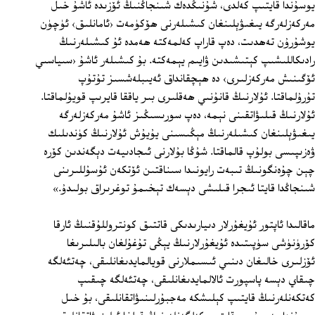
يوسۇندا قايتىپ كەلدى، شۇنىڭدەك شىنجاڭنىڭ ئۆزىدە ئاشۇ خىل
مەركەزلەرگە يىغىۋېلىنغان كىشىلەرنى ھۆكۈمەت ‹ئامانلىق› ئۈچۈن
يوشۇرۇن تەھدىت، دەپ قاراپ كەلمەكتە ھەمدە ئۇ كىشىلەرنىڭ
رادىكاللىشىپ كېتىشىدىن ۋايىم يېمەكتە. بۇ كىشىلەر ئاشۇ ‹سىياسىي
ئۆگىنىش مەركەزلىرى› دە ھېچقانداق ئەيىبلەشسىز تۇتۇپ
تۇرۇلماقتا. ئۇلارنىڭ قانۇنىي ھەقلىرى بىر ياققا قايرىپ قويۇلماقتا.
ئۇلارنىڭ قىلىۋاتقىنى نېمە، دەپ سورىسىڭىز ئاشۇ مەركەزلەرگە
يىغىۋېلىنغان كىشىلەرنىڭ مېڭىسىنى يۇيۇش ئۇلارنىڭ كۈندىلىك
ۋەزىپىسى بولۇپ قالماقتا. شۇڭا بۇلارنى ئىجادىيەت دېگەندىن كۆرە
چېن چۇەنگونىڭ تىبەت رايونىدا سىناقتىن ئۆتكەن ئۇسۇللىرىنى
شىنجاڭدا قايتا ئىجرا قىلىشى دېسەك تېخىمۇ توغرىراق بولىدۇ.»
ماقالىدا ئاپتور ئۇيغۇرلار دىيارىدىكى قاتتىق كونتروللۇقنىڭ ئارقا
كۆرۈنۈشى سۈپىتىدە ئۇيغۇرلارنىڭ يېڭى تۇغۇلغان بالىلىرىغا
ئۆزلىرى خالىغان دىنىي ئىسىملارنى قويالمايدىغانلىقى، چەتئەلگە
چىقاي دېسە پاسپورت ئالالمايدىغانلىقى، چەتئەلگە چىقىپ
كەتكەنلەرنىڭ قايتىپ كېلىشكە مەجبۇرلىنىۋاتقانلىقى، بۇ خىل