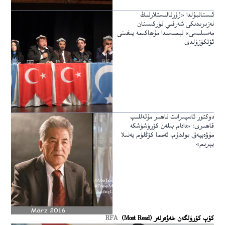
ئىستانبۇلدا «ژۇرنالىستلارنىڭ
نەزىرىدىكى شەرقىي تۈركىستان
مەسىلىسى» تېمىسىدا مۇھاكىمە يىغىنى
ئۆتكۈزۈلدى
دوكتور ئاسپىرانت تاھىر مۇتەللىپ
قاھىرى: «دادام بىلەن كۆرۈشۈشكە
مۇۋەپپەق بولدۇم، ئەمما كۆڭلۈم يەنىلا
يېرىم»
كۆپ كۆرۈلگەن خەۋەرلەر (Most Read)
RFA