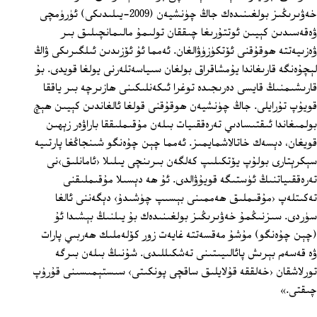
خەۋىرىڭىز بولغىنىدەك جاڭ چۈنشيەن (2009-يىلىدىكى) ئۈرۈمچى
ۋەقەسىدىن كېيىن ئوتتۇرىغا چىققان تولىمۇ مالىمانچىلىق بىر
ۋەزىيەتتە ھوقۇقنى ئۆتكۈزۈۋالغان. ئەمما ئۇ ئۆزىدىن ئىلگىرىكى ۋاڭ
لېچۇەنگە قارىغاندا يۇمشاقراق بولغان سىياسەتلەرنى يولغا قويدى. بۇ
قارىشىمنىڭ قايسى دەرىجىدە توغرا ئىكەنلىكىنى ھازىرچە بىر ياققا
قويۇپ تۇرايلى. جاڭ چۈنشيەن ھوقۇقنى قولغا ئالغاندىن كېيىن ھېچ
بولمىغاندا ئىقتىسادىي تەرەققىيات بىلەن مۇقىملىققا باراۋەر زېھىن
قويغان، دېسەك خاتالاشمايمىز. ئەمما چېن چۇەنگو شىنجاڭغا پارتىيە
سېكرېتارى بولۇپ يۆتكىلىپ كەلگەن بىرىنچى يىلىلا ‹ئامانلىق›نى
تەرەققىياتنىڭ ئۈستىگە قويۇۋالدى. ئۇ ھە دېسىلا مۇقىملىقنى
تەكىتلەپ ‹مۇقىملىق ھەممىنى بېسىپ چۈشىدۇ› دېگەننى ئالغا
سۈردى. سىزنىڭمۇ خەۋىرىڭىز بولغىنىدەك بۇ يىلنىڭ بېشىدا ئۇ
(چېن چۇەنگو) مۇشۇ مەقسەتتە غايەت زور كۆلەملىك ھەربىي پارات
ۋە قەسەم بېرىش پائالىيىتىنى تەشكىللىدى. شۇنىڭ بىلەن بىرگە
تورلاشقان ‹خەلققە قۇلايلىق ساقچى پونكىتى› سىستېمىسىنى قۇرۇپ
چىقتى.»