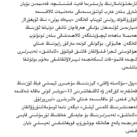
تارىخشۇناسلارنىڭ يازمىلىرىدا قەيت قىلىنىشىچە، قەدىمدىن بۇيان
شەرق بىلەن غەرب ئوتتۇرىسىدىكى مەدەنىيەت ئالاقىسىدە
كۆۋرۈكلۈك رولىنى ئويناپ كەلگەن «يىپەك يولى» نىڭ ئۇيغۇرلار
دىيارىدىن ئۆتىدىغان بۆلىكى ھەرقاچان تاشقى دۇنياغا ئۆزىنىڭ
ھەممىلا ساھەدە ئېچىۋېتىلگەن ئالاھىدىلىكى بىلەن تونۇلۇپ
كەلگەن. ھالبۇكى، بۈگۈنكى كۈندە مەزكۇر رايوننىڭ خىتاي
ھۆكۈمىتى ئىجرا قىلىۋاتقان قاتتىق قوللۇق «ئامانلىق» تەدبىرلىرى
ئىچىدە قاتمۇ-قات ئىسكەنجىدە تىپىرلاۋاتقانلىقى مەلۇم بولۇشقا
باشلىدى.
«پۇل-مۇئامىلە ۋاقتى» گېزىتىنىڭ مۇخبىرى ئېمىلىي فېڭ ئۆزىنىڭ
قەشقەردە كۆرگەن ۋە ئاڭلىغانلىرىنى 13-نويابىر كۈنى ماقالە شەكلىدە
ئېلان قىلدى. ئۇ ماقالىسىدە خىتاي دائىرىلىرى «تېررورلۇق
تەھدىتلىرىنىڭ ئالدىنى ئېلىش» دېگەن نامدا ئومۇملاشتۇرۇۋاتقان
«ئامانلىق» تەدبىرلىرىنىڭ بۇ جايدىكى خەلقنىڭ تۇرمۇشىنى قايسى
دەرىجىدە پالەچ ھالەتكە چۈشۈرۈپ قويغانلىقىنى تەپسىلىي بايان
قىلدى.