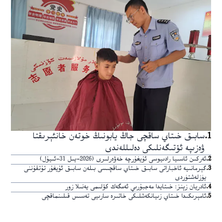
1
.
سابىق خىتاي ساقچى جاڭ يابونىڭ خوتەن خانئېرىقتا
ۋەزىپە ئۆتىگەنلىكى دەلىللەندى
2
.
ئەركىن ئاسىيا رادىيوسى ئۇيغۇرچە خەۋەرلىرى (2026-يىل 31-ئىيۇل)
3
.
گېرمانىيە ئاخباراتى سابىق خىتاي ساقچىسى بىلەن سابىق ئۇيغۇر تۇتقۇننى
يۈزلەشتۈردى
4
.
ئادريان زېنز: خىتايدا مەجبۇرىي ئەمگەك كۆلىمى يەنىلا زور
5
.
ئامېرىكىدا خىتاي زىيانكەشلىكى خاتىرە سارىيى تەسىس قىلىنماقچى