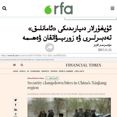
سەھىپە
ئىزد
ئاساسلىق مەزمۇنغا ئاتلاڭ
ئۇيغۇرلار دىيارىدىكى «ئامانلىق»
تەدبىرلىرى ۋە زورىيىۋاتقان ۋەھىمە
مۇخبىرىمىز ئەزىز
2017.11.15