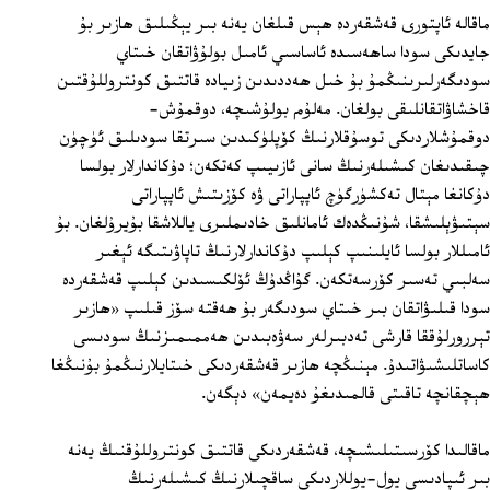
ماقالە ئاپتورى قەشقەردە ھېس قىلغان يەنە بىر يېڭىلىق ھازىر بۇ
جايدىكى سودا ساھەسىدە ئاساسىي ئامىل بولۇۋاتقان خىتاي
سودىگەرلىرىنىڭمۇ بۇ خىل ھەددىدىن زىيادە قاتتىق كونتروللۇقتىن
قاخشاۋاتقانلىقى بولغان. مەلۇم بولۇشىچە، دوقمۇش-
دوقمۇشلاردىكى توسۇقلارنىڭ كۆپلۈكىدىن سىرتقا سودىلىق ئۈچۈن
چىقىدىغان كىشىلەرنىڭ سانى ئازىيىپ كەتكەن؛ دۇكاندارلار بولسا
دۇكانغا مېتال تەكشۈرگۈچ ئاپپاراتى ۋە كۆزىتىش ئاپپاراتى
سېتىۋېلىشقا، شۇنىڭدەك ئامانلىق خادىملىرى ياللاشقا بۇيرۇلغان. بۇ
ئامىللار بولسا ئايلىنىپ كېلىپ دۇكاندارلارنىڭ تاپاۋىتىگە ئېغىر
سەلبىي تەسىر كۆرسەتكەن. گۇاڭدۇڭ ئۆلكىسىدىن كېلىپ قەشقەردە
سودا قىلىۋاتقان بىر خىتاي سودىگەر بۇ ھەقتە سۆز قىلىپ «ھازىر
تېررورلۇققا قارشى تەدبىرلەر سەۋەبىدىن ھەممىمىزنىڭ سودىسى
كاساتلىشىۋاتىدۇ. مېنىڭچە ھازىر قەشقەردىكى خىتايلارنىڭمۇ بۇنىڭغا
ھېچقانچە تاقىتى قالمىدىغۇ دەيمەن» دېگەن.
ماقالىدا كۆرسىتىلىشىچە، قەشقەردىكى قاتتىق كونتروللۇقنىڭ يەنە
بىر ئىپادىسى يول-يوللاردىكى ساقچىلارنىڭ كىشىلەرنىڭ