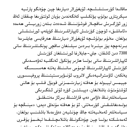
ماقالىدا كۆرسىتىلىشىچە، ئۇيغۇرلار دىيارىغا چېن چۇەنگو پارتىيە
سېكرېتارى بولۇپ يۆتكىلىپ كەلگەندىن بۇيان ئوتتۇرىغا چىققان ئەڭ
زور ئۆزگىرىش ساقچىلار قوشۇنىنىڭ شىددەت بىلەن زورىيىشى ھەمدە
«ئامانلىق» ئۈچۈن كۆزىتىش ئاپپاراتلىرىنىڭ كۆپلەپ ئورنىتىلىشى
بولغان. مەلۇم بولۇشىچە ئۇيغۇرلار دىيارىنىڭ ھەرقايسى جايلىرىدا
بىرنەچچە يۈز مېتىردا بىردىن سېلىنغان ساقچى پونكىتلىرىنىڭ سانى
7300 دىن ئاشقان، جاي-جايلارغا ئورنىتىلغان كۆزىتىش
ئاپپاراتلىرىنىڭ سانى بولسا ھازىر پۈتكۈل ئەنگلىيە تەۋەسىدىكى
كۆزىتىش ئاپپاراتلىرىنىڭ ئومۇمى سانىنىڭ يەتتە ھەسسىسىگە
يەتكەن. ئاۋسترالىيەدىكى لاتروب ئۇنىۋېرسىتېتىنىڭ پروفېسسورى
جېيمىس لېيبولد بۇ ھەقتە زىيارىتىمىزنى قوبۇل قىلىپ بۇ ھالنى
ئۇشتۇمتۇت باشلانغان، دېيىشتىن كۆرە ئۇنى ئىلگىرىكى
سىياسەتلەرنىڭ داۋامى دەپ قاراشنىڭ بىرئاز مەنتىقلىق
بولىدىغانلىقىنى كۆرسەتتى. ئۇ بۇ ھەقتە مۇنداق دېدى: «مېنىڭچە بۇ
سىياسەتلەر ئەمەلىيەتتە جاڭ چۈنشيەن دەۋرىدىلا باشلىنىپ بولغان،
ئەمدىلىكتە بولسا چېن چۇەنگونىڭ باشلامچىلىقىدا تېخىمۇ يۇقىرى