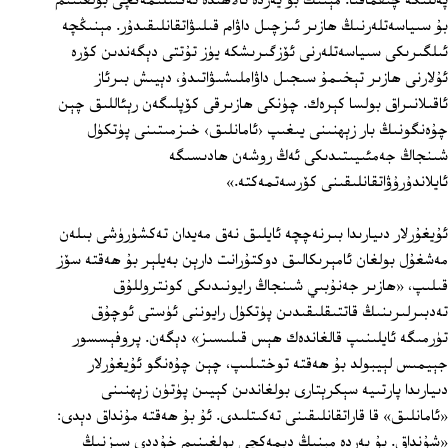
پەللىگە چىقماقتا. مېنىڭ بۇ يەردە ئالاھىدە تەكىتلىمەكچى بولغىنىم
بۇ سىياسەتلەرنىڭ ھازىر ئىزچىل داۋام قىلىۋاتقانلىقىدۇر. مېنىڭچە
ئىلگىرىكى سىياسەتلەرنى ئۆزگىرىشكە يۈز تۇتتى دېگەندىن كۆرە
ئۇلارنى ھازىر تېخىمۇ سىجىل داۋاملىشىۋاتىدۇ، دېيىش بىرئاز
ئاقىلانىراق بولسا كېرەك. چۈنكى ھازىرقى كۆپلىگەن رېئاللىق چېن
چۇەنگونىڭ بار زېھنىنى يىغىپ ‹ئامانلىق› خىزمىتىنى پۈتكۈل
شىنجاڭ جەمئىيىتىدىكى ئەڭ روشەن ھادىسىگە
ئايلاندۇرۇۋاتقانلىقىنى كۆرسەتمەكتە.»
ئۇيغۇرلار دىيارىدا بىرنەچچە ئايلىق نەق مەيدان تەكشۈرۈشى بىلەن
مەشغۇل بولغان ئامېرىكالىق دوكتۇرانت دارېن بەيلېر بۇ ھەقتە سۆز
قىلىپ، «ھازىر جەنۇبىي شىنجاڭ رايونىدىكى كونتروللۇق
تەدبىرلىرىنىڭ قاتتىقلىقىدىن پۈتكۈل رايوننى ئۈستى ئوچۇق
تۈرمىگە ئايلىنىپ قالغاندەك ھېس قىلىسىز» دېگەن. پروفېسسور
جېيمىس لېيبولد بۇ ھەقتە توختىلىپ، چېن چۇەنگو ئۇيغۇرلار
دىيارىدا پارتىيە سېكرېتارى بولغاندىن كېيىن پۈتۈن زېھنىنى
«ئامانلىق» قا قاراتقانلىقىنى تەكىتلىدى. ئۇ بۇ ھەقتە مۇنداق دېدى:
«شۇنداق. بۇ يەردە مېنىڭ دېمەكچى بولغىنىم خۇددى سىزنىڭ