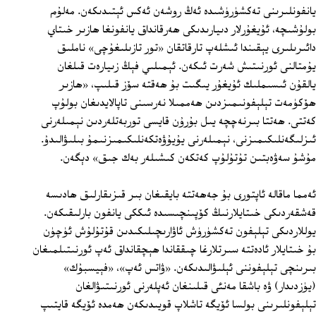
يانفونلىرىنى تەكشۈرۈشىدە ئەڭ روشەن ئەكس ئېتىدىكەن. مەلۇم
بولۇشىچە، ئۇيغۇرلار دىيارىدىكى ھەرقانداق يانفونغا ھازىر خىتاي
دائىرىلىرى يېقىندا ئىشلەپ تارقاتقان «تور تازىلىغۇچى» ناملىق
يۇمتالنى ئورنىتىش شەرت ئىكەن. ئېمىلىي فېڭ زىيارەت قىلغان
يالقۇن ئىسىملىك ئۇيغۇر يىگىت بۇ ھەقتە سۆز قىلىپ، «ھازىر
ھۆكۈمەت تېلېفونىمىزدىن ھەممىلا نەرسىنى تاپالايدىغان بولۇپ
كەتتى. ھەتتا بىرنەچچە يىل بۇرۇن قايسى توربەتلەردىن نېمىلەرنى
ئىزلىگەنلىكىمىزنى، نېمىلەرنى يۇيۇۋەتكەنلىكىمىزنىمۇ بىلىۋالىدۇ.
مۇشۇ سەۋەبتىن تۇتۇلۇپ كەتكەن كىشىلەر بەك جىق» دېگەن.
ئەمما ماقالە ئاپتورى بۇ جەھەتتە بايقىغان بىر قىزىقارلىق ھادىسە
قەشقەردىكى خىتايلارنىڭ كۆپىنچىسىدە ئىككى يانفون بارلىقىكەن.
يوللاردىكى تېلېفون تەكشۈرۈش ئاۋارىچىلىكىدىن قۇتۇلۇش ئۈچۈن
بۇ خىتايلار ئادەتتە سىرتلارغا چىققاندا ھېچقانداق ئەپ ئورنىتىلمىغان
بىرىنچى تېلېفوننى ئېلىۋالىدىكەن. «ۋاتس ئەپ»، «فېيسبۇك»
(يۈزدىدار) ۋە باشقا مەنئى قىلىنغان ئەپلەرنى ئورنىتىۋالغان
تېلېفونلىرىنى بولسا ئۆيگە تاشلاپ قويىدىكەن ھەمدە ئۆيگە قايتىپ