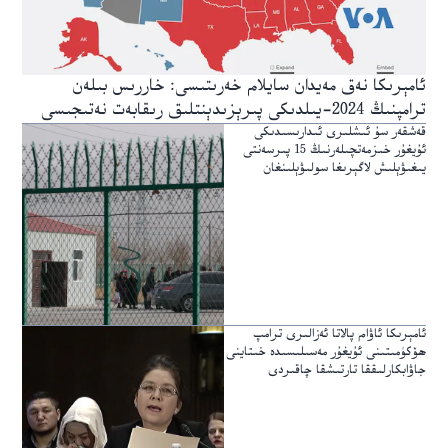
ئامېرىكا نەق مەيدان سايلام خەرىتىسى: خاررىس بىلەن
ترامپنىڭ 2024-يىلدىكى پىرېزىدېنتلىق رىقابەت نەتىجىسى
قەشقەر سۇ ئىشلىرى ئىدارىسىدىكى
ئۇيغۇر خىزمەتچىلەرنىڭ 15 پىرسەنتى
يىغىۋېلىش لاگېرىغا سولىۋېلىنغان
ئامېرىكا ئاۋام پالاتا ئەزالىرى ترامپ
ھۆكۈمىتىنى ئۇيغۇر مەسىلىسىدە خىتاينى
جاۋابكارلىققا تارتىشقا چاقىردى