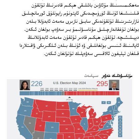
مەھكىمىسىنىڭ مۇئاۋىن باشلىقى ھېكىم قادىرنىڭ تۇتقۇن
قىلىنىشىغا ئۇنىڭ ئۈرۈمچىدىكى ئاپتونۇم رايونلۇق ئورمانچىلىق
نازارىتىرىنىڭ تۇتقۇندىكى سابىق نازىرى مەمەت ئابدۇللا بىلەن
بولغان تۇغقاندارچىلىق مۇناسىۋتىمۇ بىر سەۋەپ بولغان ئىكەن.
دېيىلىشىچە، تۇتقۇن ھېكىم قادىر تۇتقۇن مەمەت ئابدۇللانىڭ
ئايالىنىڭ ئىنىسى بولغانلىقى ۋە ئۇنىڭ بىلەن ئىلگىرىكى ۋاقىتلاردا
قىلغان تېلېفون ئالاقىسى سەۋەپلىك تۇتۇلغان ئىكەن.
ﻣﯘﻧﺎﺳﯩﯟﻩﺗﻠﯩﻚ ﺧﻪﯞﻩﺭ
سىياسەت