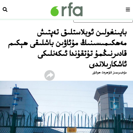
سەھىپە
ئىزد
ئاساسلىق مەزمۇنغا ئاتلاڭ
بايىنغولىن ئوبلاستلىق تەپتىش
مەھكىمىسىنىڭ مۇئاۋىن باشلىقى ھېكىم
قادىرنىڭمۇ تۇتقۇندا ئىكەنلىكى
ئاشكارىلاندى
مۇخبىرىمىز شۆھرەت ھوشۇر