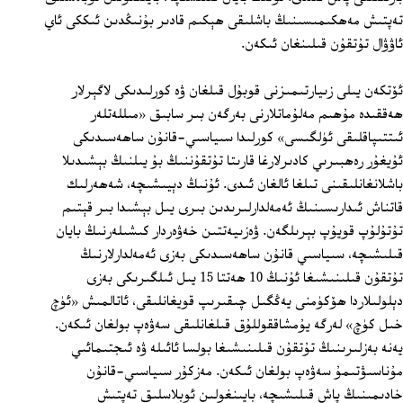
تەپتىش مەھكىمىسىنىڭ باشلىقى ھېكىم قادىر بۇنىڭدىن ئىككى ئاي
ئاۋۋال تۇتقۇن قىلىنغان ئىكەن.
ئۆتكەن يىلى زىيارتىمىزنى قوبۇل قىلغان ۋە كورلىدىكى لاگېرلار
ھەققىدە مۇھىم مەلۇماتلارنى بەرگەن بىر سابىق «مىللەتلەر
ئىتتىپاقلىقى ئۈلگىسى» كورلىدا سىياسىي-قانۇن ساھەسىدىكى
ئۇيغۇر رەھبىرىي كادىرلارغا قارىتا تۇتقۇننىڭ بۇ يىلنىڭ بېشىدىلا
باشلانغانلىقىنى تىلغا ئالغان ئىدى. ئۇنىڭ دېيىشىچە، شەھەرلىك
قاتناش ئىدارىسىنىڭ ئەمەلدارلىرىدىن بىرى يىل بېشىدا بىر قېتىم
تۇتۇلۇپ قويۇپ بېرىلگەن. ۋەزىيەتتىن خەۋەردار كىشىلەرنىڭ بايان
قىلىشىچە، سىياسىي قانۇن ساھەسىدىكى بەزى ئەمەلدارلارنىڭ
تۇتقۇن قىلىنىشىغا ئۇنىڭ 10 ھەتتا 15 يىل ئىلگىرىكى بەزى
دېلولىلاردا ھۆكۈمنى يەڭگىل چىقىرىپ قويغانلىقى، ئاتالمىش «ئۈچ
خىل كۈچ» لەرگە يۇمشاققوللۇق قىلغانلىقى سەۋەپ بولغان ئىكەن.
يەنە بەزلىرىنىڭ تۇتقۇن قىلىنىشىغا بولسا ئائىلە ۋە ئىجتىمائىي
مۇناسىۋتىمۇ سەۋەپ بولغان ئىكەن. مەزكۇر سىياسىي-قانۇن
خادىمىنىڭ پاش قىلىشىچە، بايىنغولىن ئوبلاسلىق تەپتىش