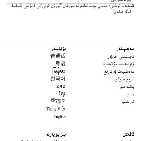
يۈزلەشتۈردى
5
.
مەمەت توختى: خىتاي چەت ئەللەرگە سوزغان ”ئۇزۇن قولى“نى قانۇنىي ئاساسقا
ئىگە قىلدى
سەھىپىلەر
بۆلۈملەر
تەپسىلىي خەۋەر
普通话
ۋەزىيەت- مۇلاھىزە
粤语
مەدەنىيەت ۋە تارىخ
မြန်မာ
تارىخ-بۈگۈن
한국어
يەتتە سۇ
ລາວ
سىن
ខ្មែរ
ئارخىپ
བོད་སྐད།
Tiếng Việt
English
ئاڭلاش
بىز بۇ يەردە