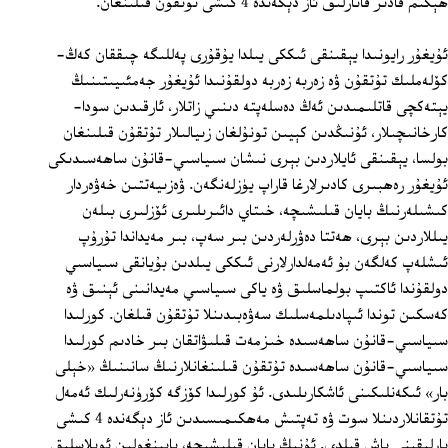
ھېكىم قادىر قاتارلىق ئاز دېگەندە 4 كىشى تۇتقۇن قىلىنغان.
ئۇيغۇر رايونىدا يېقىنقى ئىككى يىلدا يۇقۇرى پەللىگە چىققان كەڭ-
كۆلەملىك تۇتقۇن ۋە زەربە زەربە دولقۇنىدا ئۇيغۇر جەمئىيىتىنىڭ
يېتەكچى قاتلىمىدىن ئەڭ دەسلەپتە دىنىي زاتلار، ئارقىدىن سودا-
كارخانىچىلار، ئۇنىڭدىن كېيىن تونۇلغان زىيالىلار تۇتقۇن قىلىنغان
بولسا، يېقىنقى ئايلاردىن بېرى نىشان سىياسىي-قانۇن ساھەسىدىكى
ئۇيغۇر رەھبىرى كادىرلارغا قاراپ يۈزلەنگەن. ۋەزىيەتتىن خەۋەردار
كىشىلەرنىڭ بايان قىلىشىچە، خىتاي دائىرىلىرى ئۆزلىرى بىلەن
يىللاردىن بېرى، ھەتتا دەۋرلەردىن بىر سەپ، بىر مەيداندا تۇرۇپ
ئىشلەپ كەلگەن بۇ ئەمەلدارلارنى ئىككى يىلدىن بۇيانقى سىياسىي
دولقۇندا ئاكتىپ بولماسلىق ۋە ياكى سىياسىي مەيدانىنى ئېنىق ۋە
كەسكىن توندا ئىپادىلمەسلىك سەۋەبىدىنلا تۇتقۇن قىلغان. كورلىدا
سىياسىي-قانۇن ساھەسىدە خىزمەت قىلىۋاتقان بىر خادىم كورلىدا
سىياسىي-قانۇن ساھەسىدە تۇتقۇن قىلىنغانلارنىڭ سانىنىڭ «خېلى
بار» ئىكەنلىكىنى ئاشكارىلىدى. ئۇ كورلىدا كۆزگە كۆرۈنەرلىك ئەمەل
تۇتقانلاردىنلا سوت ۋە تەپتىش مەھكىمىسىدىن ئاز دېگەندە 4 كىشى
بارلىقىنى پاش قىلدى. ئۇنىڭ بايان قىلىشىچە، بايىنغولىن ئوبلاسلىق