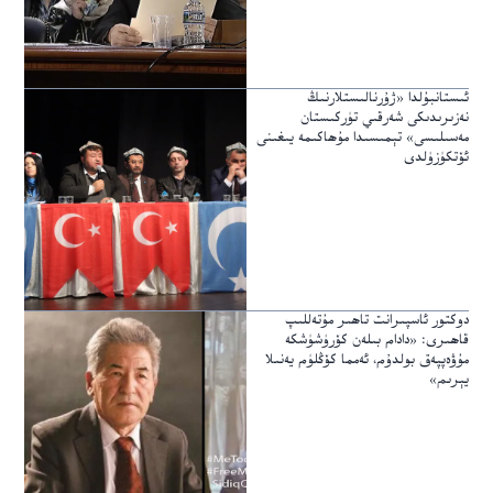
ئىستانبۇلدا «ژۇرنالىستلارنىڭ
نەزىرىدىكى شەرقىي تۈركىستان
مەسىلىسى» تېمىسىدا مۇھاكىمە يىغىنى
ئۆتكۈزۈلدى
دوكتور ئاسپىرانت تاھىر مۇتەللىپ
قاھىرى: «دادام بىلەن كۆرۈشۈشكە
مۇۋەپپەق بولدۇم، ئەمما كۆڭلۈم يەنىلا
يېرىم»