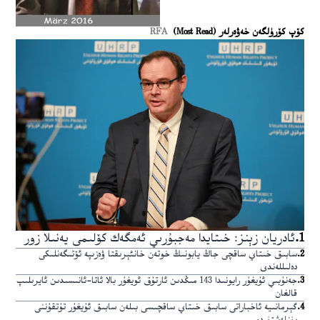
كۆپ كۆرۈلگەن خەۋەرلەر (Most Read)
RFA
1
.
ئادريان زېنز: خىتايدا مەجبۇرىي ئەمگەك كۆلىمى يەنىلا زور
2
.
سابىق خىتاي ساقچى جاڭ يابونىڭ خوتەن خانئېرىقتا ۋەزىپە ئۆتىگەنلىكى
دەلىللەندى
3
.
جەنۇبىي ئۇيغۇر رايونىدا 143 مىڭدىن ئارتۇق ئويغۇر بالا ئاتا-ئانىسىدىن ئايرىلىپ
قالغان
4
.
گېرمانىيە ئاخباراتى سابىق خىتاي ساقچىسى بىلەن سابىق ئۇيغۇر تۇتقۇننى