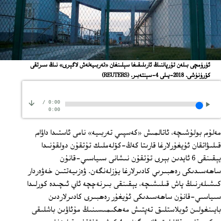
ئۈرۈمچى بىلەن تۇرپاننىڭ ئارىلىقىغا سېلىنغان «تەربىيەلەش لاگېرى» نىڭ سىرتقى
كۆرۈنۈشى. 2018-يىلى 4-سېنتەبىر.
(REUTERS)
/
0:00
0:00
مەلۇم بولۇشىچە، ئاتالمىش «كەسپىي تەربىيە» نامى ئاستىدا داۋام
قىلىۋاتقان ئۇيغۇرلارغا قارىتا كەڭ-كۆلەملىك تۇتقۇن دولقۇنىدا
يېقىنقى 6 ئايدىن بېرى تۇتقۇن نىشانى سىياسىي-قانۇن
ساھەسىدىكى رەھبىرىي كادىرلارغا يۈزلەنگەن. ۋەزىيەتتىن خەۋەردار
كىشىلەرنىڭ پاش قىلىشىچە، يېقىنقى بىرنەچچە ئاي ئىچىدە كورلىدا
سىياسىي-قانۇن ساھەسىدىكى ئۇيغۇر رەھبىرى كادىرلاردىن
بايىنغولىن ئوبلاستلىق تەپتىش مەھكىمىسىنىڭ مۇئاۋىن باشلىقى