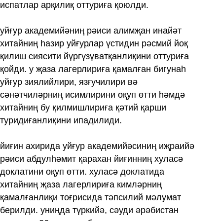
испатлар арқилиқ оттуриға қоюлди.
уйғур академийәниң рәиси алимҗан инайәт
хитайниң һазир уйғурлар үстидин рәсмий йоқ
қилиш сиясити йүргүзүватқанлиқини оттуриға
қойди. у җаза лагерлириға қамалған бигунаһ
уйғур зиялийлири, язғучилири вә
сәнәтчиләрниң исимлирини оқуп өтти һәмдә
хитайниң бу қилмишлириға қәтий қарши
туридиғанлиқини ипадилиди.
йиғин ахирида уйғур академийәсиниң иҗраийә
рәиси абдулһәмит қарахан йиғинниң хуласә
доклатини оқуп өтти. хуласә доклатида
хитайниң җаза лагерлириға кимләрниң
қамалғанлиқи тоғрисида тәпсилий мәлумат
берилди. униңда түркийә, сәуди әрәбистан