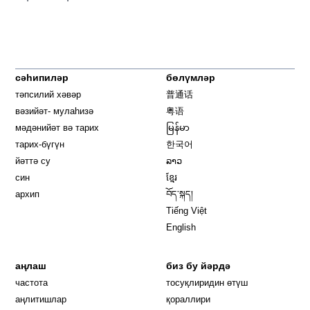
сәһипиләр
бөлүмләр
тәпсилий хәвәр
普通话
вәзийәт- мулаһизә
粤语
мәдәнийәт вә тарих
မြန်မာ
тарих-бүгүн
한국어
йәттә су
ລາວ
син
ខ្មែរ
архип
བོད་སྐད།
Tiếng Việt
English
аңлаш
биз бу йәрдә
частота
тосуқлиридин өтүш
Opens in new window
аңлитишлар
қораллири