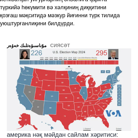
түркийә һөкүмити вә хәлқиниң диққитини
қозғаш мәқситидә мәзкур йиғинни түрк тилида
уюштурғанлиқини билдүрди.
СИЯСӘТ
ﻣﯘﻧﺎﺳﯩﯟﻩﺗﻠﯩﻚ ﺧﻪﯞﻩﺭ
америка нәқ мәйдан сайлам хәритиси: