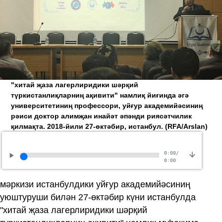
"хитай җаза лагерлиридики шәрқий
түркистанлиқларниң ақивити" намлиқ йиғинда әгә
университетиниң профессори, уйғур академийәсиниң
рәиси доктор алимҗан инайәт әпәнди риясәтчилик
қилмақта. 2018-йили 27-өктәбир, истанбул.
(RFA/Arslan)
0:00
/
0:00
мәркизи истанбулдики уйғур академийәсиниң
уюштуруши билән 27-өктәбир күни истанбулда
"хитай җаза лагерлиридики шәрқий