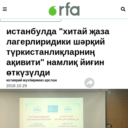
сәһипә
из
асаслиқ мәзмунға атлаң
истанбулда "хитай җаза
лагерлиридики шәрқий
түркистанлиқларниң
ақивити" намлиқ йиғин
өткүзүлди
ихтиярий мухбиримиз арслан
2018.10.29