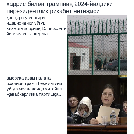
харрис билән трампниң 2024-йилдики
пирезидентлиқ риқабәт нәтиҗиси
қәшқәр су ишлири
идарисидики уйғур
хизмәтчиләрниң 15 пирсәнти
йиғивелиш лагериға
соливелинған
америка авам палата
әзалири трамп һөкүмитини
уйғур мәсилисидә хитайни
җавабкарлиққа тартишқа
чақирди