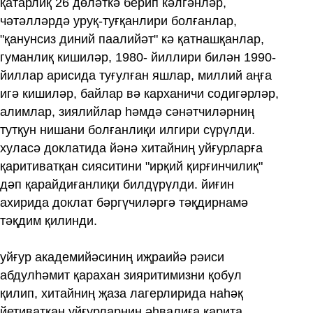
қатарлиқ 26 дөләткә берип кәлгәнләр,
чәтәлләрдә уруқ-туғқанлири болғанлар,
"қанунсиз диний паалийәт" кә қатнашқанлар,
гуманлиқ кишиләр, 1980- йиллири билән 1990-
йиллар арисида туғулған яшлар, миллий аңға
игә кишиләр, байлар вә карханичи содигәрләр,
алимлар, зиялийлар һәмдә сәнәтчиләрниң
тутқун нишани болғанлиқи илгири сүрүлди.
хуласә доклатида йәнә хитайниң уйғурларға
қаритиватқан сияситини "ирқий қирғинчилиқ"
дәп қарайдиғанлиқи билдүрүлди. йиғин
ахирида доклат бәргүчиләргә тәқдирнамә
тәқдим қилинди.
уйғур академийәсиниң иҗраийә рәиси
абдулһәмит қарахан зияритимизни қобул
қилип, хитайниң җаза лагерлирида наһәқ
йетиватқан уйғурларниң әһвалиға қарита