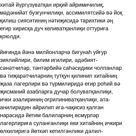
хитай йүргүзүватқан ирқий айримичилиқ,
мәдәнийәт бузғунчилиқи, ассимилятсийә вә йоқ
қилиш сияситиниң нәтиҗисидә тарихтики әң
еғир хирисқа дуч келиватқанлиқи оттуриға
қоюлди.
йиғинда йәнә милйонларчә бигунаһ уйғур
зиялийлири, билим игилири, әдәбият-
сәнәтчиләр, тәнтәрбийә саһәсидики чолпанлар
вә тиҗарәтчиләрниң тутқун қилинип хитайниң
җаза лагерлири вә түрмилиридә еғир роһий вә
җисманий азабларға дучар болуватқанлиқи,
ички әзалириниң оғрилиниватқанлиқи, ата-
анилиридин айрилип игә-чақисиз қалған
нарәсидә йетим балиларниң өсмүрләр
лагерлириға суланғанлиқи яки хитайниң ичкири
өлкилиригә йөткәп кетилгәнлики дәлил-