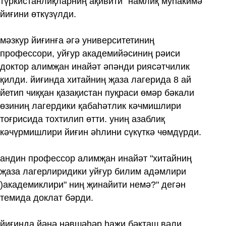
түркистанлиқларниң ақивити" намлиқ муһакимә
йиғини өткүзүлди.
мәзкур йиғинға әгә университетиниң
профессори, уйғур академийәсиниң рәиси
доктор алимҗан инайәт әпәнди риясәтчилик
қилди. йиғинда хитайниң җаза лагерида 8 ай
йетип чиққан қазақистан пуқраси өмәр бәкали
өзиниң лагердики қабаһәтлик кәчмишлири
тоғрисида тохтилип өтти. униң азаблиқ
кәчүрмишлири йиғин әһлини сүкүткә чөмдүрди.
андин профессор алимҗан инайәт "хитайниң
җаза лагерлиридики уйғур билим адәмлири
)академиклири" ниң җинайити немә?" дегән
темида доклат бәрди.
йиғинда йәнә нәвшәһәр һаҗи бәкташ вәли