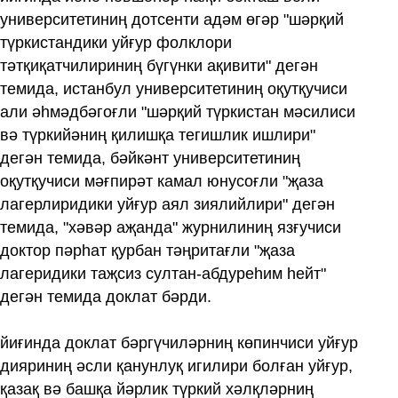
университетиниң дотсенти адәм өгәр "шәрқий
түркистандики уйғур фолклори
тәтқиқатчилириниң бүгүнки ақивити" дегән
темида, истанбул университетиниң оқутқучиси
али әһмәдбәгоғли "шәрқий түркистан мәсилиси
вә түркийәниң қилишқа тегишлик ишлири"
дегән темида, бәйкәнт университетиниң
оқутқучиси мәғпирәт камал юнусоғли "җаза
лагерлиридики уйғур аял зиялийлири" дегән
темида, "хәвәр аҗанда" журнилиниң язғучиси
доктор пәрһат қурбан тәңритағли "җаза
лагеридики таҗсиз султан-абдуреһим һейт"
дегән темида доклат бәрди.
йиғинда доклат бәргүчиләрниң көпинчиси уйғур
дияриниң әсли қанунлуқ игилири болған уйғур,
қазақ вә башқа йәрлик түркий хәлқләрниң