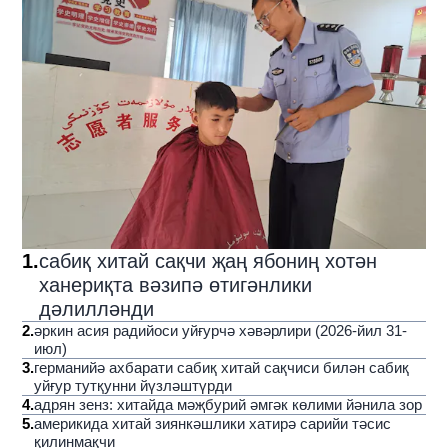
1
.
сабиқ хитай сақчи җаң ябониң хотән
ханериқта вәзипә өтигәнлики
дәлилләнди
2
.
әркин асия радийоси уйғурчә хәвәрлири (2026-йил 31-
июл)
3
.
германийә ахбарати сабиқ хитай сақчиси билән сабиқ
уйғур тутқунни йүзләштүрди
4
.
адрян зенз: хитайда мәҗбурий әмгәк көлими йәнила зор
5
.
америкида хитай зиянкәшлики хатирә сарийи тәсис
қилинмақчи