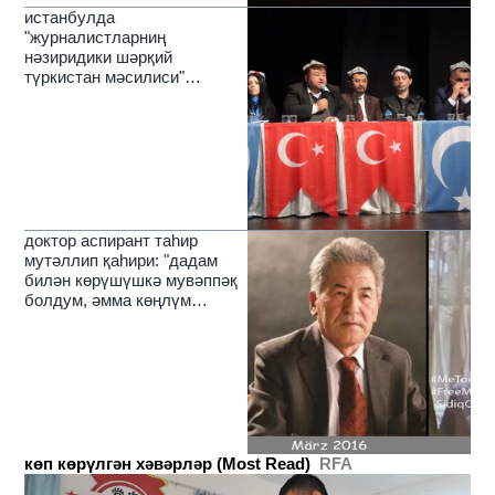
истанбулда
"журналистларниң
нәзиридики шәрқий
түркистан мәсилиси"
темисида муһакимә йиғини
өткүзүлди
доктор аспирант таһир
мутәллип қаһири: "дадам
билән көрүшүшкә мувәппәқ
болдум, әмма көңлүм
йәнила йерим"
көп көрүлгән хәвәрләр (Most Read)
RFA