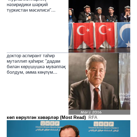
нәзиридики шәрқий
түркистан мәсилиси"
темисида муһакимә йиғини
өткүзүлди
доктор аспирант таһир
мутәллип қаһири: "дадам
билән көрүшүшкә мувәппәқ
болдум, әмма көңлүм
йәнила йерим"
көп көрүлгән хәвәрләр (Most Read)
RFA