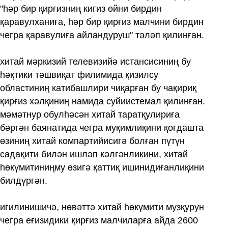
"һәр бир қирғизниң кигиз өйни бирдин
қаравулханиға, һәр бир қирғиз малчини бирдин
чегра қаравулиға айландуруш" тәләп қилинған.
хитай мәркизий телевизийә истансисиниң бу
һәқтики тәшвиқат филимида қизилсу
областиниң катибашлири чиқарған бу чақириқ
қирғиз хәлқиниң намида суйиистемал қилинған.
мәмәтнур обулһәсән хитай таратқулириға
бәргән баянатида чегра муқимлиқини қоғдашта
өзиниң хитай компартийисигә болған пүтүн
садақити билән ишләп кәлгәнликини, хитай
һөкүмитиниңму өзигә қаттиқ ишинидиғанлиқини
билдүргән.
игилинишичә, нөвәттә хитай һөкүмити музқурун
чегра еғизидики қирғиз малчиларға айда 2600