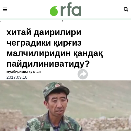
сәһипә
из
асаслиқ мәзмунға атлаң
хитай даирилири
чеградики қирғиз
малчилиридин қандақ
пайдилиниватиду?
мухбиримиз қутлан
2017.09.18