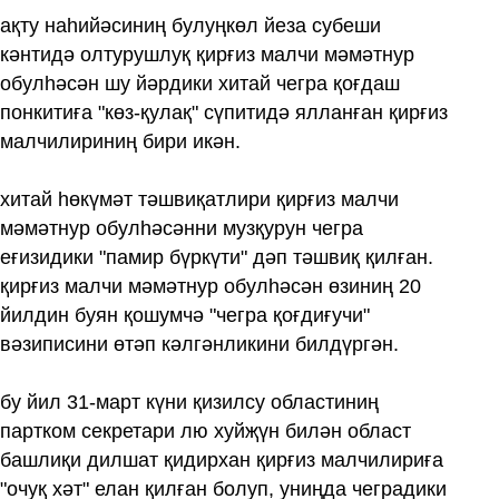
ақту наһийәсиниң булуңкөл йеза субеши
кәнтидә олтурушлуқ қирғиз малчи мәмәтнур
обулһәсән шу йәрдики хитай чегра қоғдаш
понкитиға "көз-қулақ" сүпитидә ялланған қирғиз
малчилириниң бири икән.
хитай һөкүмәт тәшвиқатлири қирғиз малчи
мәмәтнур обулһәсәнни музқурун чегра
еғизидики "памир бүркүти" дәп тәшвиқ қилған.
қирғиз малчи мәмәтнур обулһәсән өзиниң 20
йилдин буян қошумчә "чегра қоғдиғучи"
вәзиписини өтәп кәлгәнликини билдүргән.
бу йил 31-март күни қизилсу областиниң
партком секретари лю хуйҗүн билән област
башлиқи дилшат қидирхан қирғиз малчилириға
"очуқ хәт" елан қилған болуп, униңда чеградики