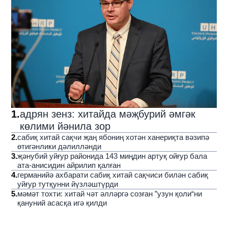
1
.
адрян зенз: хитайда мәҗбурий әмгәк
көлими йәнила зор
2
.
сабиқ хитай сақчи җаң ябониң хотән ханериқта вәзипә
өтигәнлики дәлилләнди
3
.
җәнубий уйғур районида 143 миңдин артуқ ойғур бала
ата-анисидин айрилип қалған
4
.
германийә ахбарати сабиқ хитай сақчиси билән сабиқ
уйғур тутқунни йүзләштүрди
5
.
мәмәт тохти: хитай чәт әлләргә созған ”узун қоли“ни
қануний асасқа игә қилди