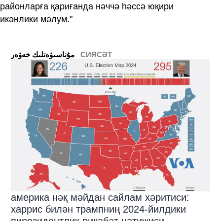
районларға қариғанда нәччә һәссә юқири
икәнлики мәлум."
СИЯСӘТ
ﻣﯘﻧﺎﺳﯩﯟﻩﺗﻠﯩﻚ ﺧﻪﯞﻩﺭ
америка нәқ мәйдан сайлам хәритиси:
харрис билән трампниң 2024-йилдики