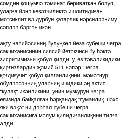
сомдин қошумчә тәминат бериватқан болуп,
уларға йәнә көзәтчиликтә ишлитидиған
мотсиклит вә дурбун қатарлиқ нәрсиләрниму
сәпләп бәргән икән.
ақту наһийәсиниң булуңкөл йеза субеши чегра
сақчиханисиниң сиясий йетәкчиси бу һәқтә
зияритимизни қобул қилди. у, өз тәвәликидики
қирғизлардин җәмий 511 нәпәр "чегра
қоғдиғучи" қобул қилғанлиқини, мәмәтнур
обулһәсәнниң уларниң ичидики әң актип
"қулақ" икәнликини, униң музқурун чегра
еғизида байқалған һәрқандақ "гуманлиқ шәхс
яки вәқә" ни дәрһал субеши чегра
сақчиханисиға мәлум қилидиғанлиқини тилға
алди.