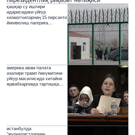
пирезидентлиқ риқабәт нәтиҗиси
қәшқәр су ишлири
идарисидики уйғур
хизмәтчиләрниң 15 пирсәнти
йиғивелиш лагериға
соливелинған
америка авам палата
әзалири трамп һөкүмитини
уйғур мәсилисидә хитайни
җавабкарлиққа тартишқа
чақирди
истанбулда
"журналистларниң