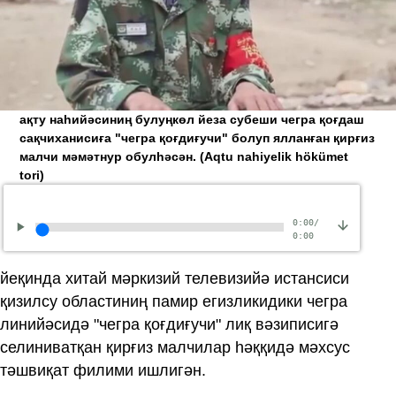
ақту наһийәсиниң булуңкөл йеза субеши чегра қоғдаш
сақчиханисиға "чегра қоғдиғучи" болуп ялланған қирғиз
малчи мәмәтнур обулһәсән.
(Aqtu nahiyelik hökümet
tori)
0:00
/
0:00
йеқинда хитай мәркизий телевизийә истансиси
қизилсу областиниң памир егизликидики чегра
линийәсидә "чегра қоғдиғучи" лиқ вәзиписигә
селиниватқан қирғиз малчилар һәққидә мәхсус
тәшвиқат филими ишлигән.