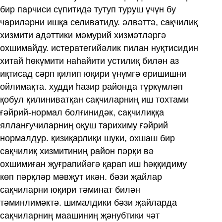
бир парчиси сүпитидә тутуп туруш үчүн бу
чариләрни ишқа селиватиду. әлвәттә, сақчилиқ
хизмити адәттики мәмурий хизмәтләргә
охшимайду. истератегийәлик пилан нуқтисидин
хитай һөкүмити наһайити устилиқ билән аз
иқтисад сәрп қилип юқири үнүмгә еришишни
ойлимақта. худди һазир районда түркүмләп
қобул қилиниватқан сақчиларниң иш тохтами
ғәйрий-нормал болғинидәк, сақчилиққа
ялланғучиларниң оқуш тарихиму ғәйрий
нормалдур. қизиқарлиқи шуки, охшаш бир
сақчилиқ хизмитиниң район пәрқи вә
охшимиған җуғрапийәгә қарап иш һәққидиму
көп пәрқләр мәвҗут икән. бәзи җайлар
сақчиларни юқири тәминат билән
тәминлимәктә. шималдики бәзи җайларда
сақчиларниң маашиниң җәнубтики чәт