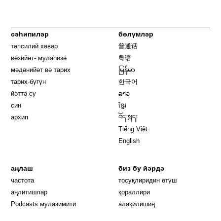
сәһипиләр
бөлүмләр
тәпсилий хәвәр
普通话
вәзийәт- мулаһизә
粤语
мәдәнийәт вә тарих
မြန်မာ
тарих-бүгүн
한국어
йәттә су
ລາວ
син
ខ្មែរ
архип
བོད་སྐད།
Tiếng Việt
English
аңлаш
биз бу йәрдә
частота
тосуқлиридин өтүш
Opens in new window
аңлитишлар
қораллири
Podcasts мулазимити
алақилишиң