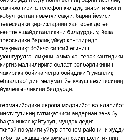
сақчиханисиға телефон қилдуқ. зияритимизни
қобул қилған нөвәтчи сақчи, барин йезиси
тәвәсидики қирғизларниң хантерәк дегән
кәнттә яшайдиғанлиқини билдүрди. у, йеза
тәвәсидики барлиқ уйғур кәнтлиридә
"муқимлиқ" бойичә сиясий өгиниш
уюштурулғанлиқини, әмма хантерәк кәнтидики
қирғиз малчилириға област рәһбәрликиниң
чақириқи бойичә чегра бойидики "гуманлиқ
әһваллар" дин мәлумат йәткүзүш вәзиписиниң
йүкләнгәнликини билдүрди.
германийәдики явропа мәдәнийәт вә илаһийәт
институтиниң тәтқиқатчиси андериан зенз бу
һәқтә инкас қайтуруп, мундақ деди:
"хитай һөкүмити уйғур аптоном районини худди
тибәткә охшаш ‹мукәммәл сақчи дөлити› ниң