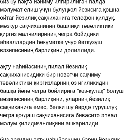
биз бу һәқтә йәниму илгирилигән һалда
мәлумат елиш үчүн булуңкөл йезисиға қошна
ойтағ йезилиқ сақчиханиға телефон қилдуқ.
мәзкур сақчиханиниң башлиқи тәвәликтики
қирғиз малчилириниң чегра бойидики
әһваллардин һөкүмәткә учур йәткүзүш
вәзиписиниң барлиқини дәлиллиди.
ақту наһийәсиниң пилал йезилиқ
сақчиханисидики бир нөвәтчи сақчиму
тәвәликтики қирғизларниң өз игиликидин
башқа йәнә чегра бойлириға "көз-қулақ" болуш
вәзиписиниң барлиқини, уларниң йезилиқ
сақчиханиға әмәс, бәлки шу йәрдә турушлуқ
чегра қоғдаш сақчиханисиға биваситә әһвал
мәлум қилидиғанлиқини ашкарилиди.
биз арқидин ақту наһийәсиниң барин йезилиқ