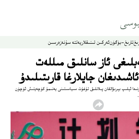
ىخ
تارىخ-بۈگۈن
ئەركىن تىنىقلار
يەتتە سۇ
نەزەر
سىن
بلىغى ئاز سانلىق مىللەت
ونىدا ئېلىپ بېرىۋاتقان پىلانلىق تۇغۇت سىياسىتىنى يەنىمۇ كۈچەيتىش ئۈچۈن