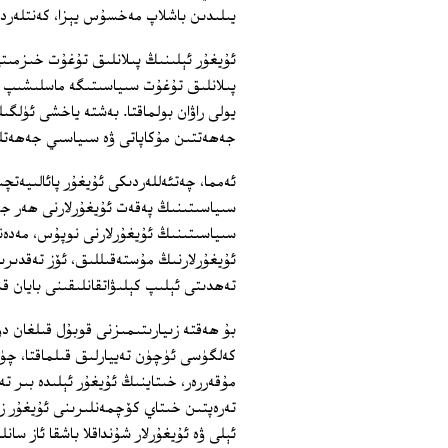
يىلىدىن باشلاپ مەخسۇس يېزا، كەنتلەردى
ئۇيغۇر ئېلىنىڭ پىلانلىق تۇغۇت خىزمىت
پىلانلىق تۇغۇت سىياسىتىگە ماسلىشىپ ئ
يولى راۋان بولماقتا. بەشتە ياخشى ئۈلگ
جەھەتتىن مۇكاپاتى ۋە سىياسىي جەھەتلە
ئەمما، چەتئەللەردىكى ئۇيغۇر پائالىيەتچ
سىياسىتىنىڭ پەقەت ئۇيغۇرلارنى ھەر جە
سىياسىتىنىڭ ئۇيغۇرلارنى نوپۇس، مەدەنى
ئۇيغۇرلارنىڭ مۇستەقىللىق، ئۆز تەقدىر
تەھدىتى ئېلىپ كېلىۋاتقانلىقىنى بايان قىل
بۇ ھەقتە زىيارىتىمىزنى قوبۇل قىلغان د
كەلگۈسى ئۈچۈن تەييارلىق قىلماقتا، چۈ
مۇقەررەر، خىتاينىڭ ئۇيغۇر ئېلىدە بىر ت
تەرەپتىن خىتاي كۆچمەنلىرىنى ئۇيغۇر زې
ئېلى ۋە ئۇيغۇرلار شۇنداقلا باشقا ئاز 