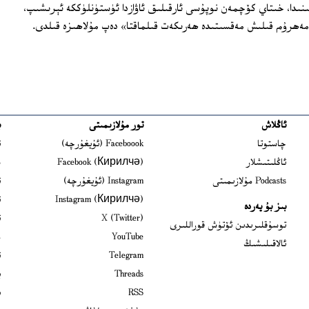
ىنىدا، خىتاي كۆچمەن نوپۇسى ئارقىلىق ئاۋازدا ئۈستۈنلۈككە ئېرىشىپ،
ەھرۇم قىلىش مەقسىتىدە ھەرىكەت قىلماقتا» دەپ مۇلاھىزە قىلدى.
ئاڭلاش
تور مۇلازىمىتى
ب
ns in new window
چاستوتا
Faceboook (ئۇيغۇرچە)
ئ
s in new window
ئاڭلىتىشلار
Facebook (Кирилчә)
ش
ens in new window
Podcasts مۇلازىمىتى
Instagram (ئۇيغۇرچە)
ئ
 in new window
Instagram (Кирилчә)
ئ
بىز بۇ يەردە
Opens in new window
X (Twitter)
ئ
Opens in new window
توسۇقلىرىدىن ئۆتۈش قوراللىرى
Opens in new window
YouTube
م
ئالاقىلىشىڭ
Opens in new window
Telegram
ئ
Opens in new window
Threads
ي
RSS
ب