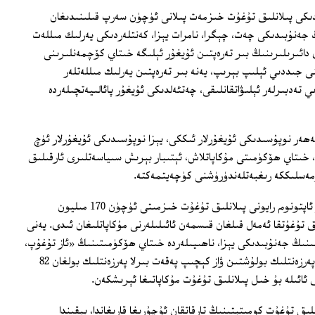
ىدىكى پىلانلىق تۇغۇت خىزمەت پىلانى ئۈچۈن سەرپ قىلىنىدىغان
ڭ جەنۇبىدىكى چەت، چېگرا، نامرات يېزا، كەنتلەردىكى يەرلىك مىللەت
 دائىرىلىرىنىڭ بىر تەرەپتىن ئۇيغۇر ئېلىگە خىتاي كۆچمەنلىرىنى
 جىددىي ئېلىپ بېرىپ، يەنە بىر تەرەپتىن يەرلىك مىللەتلەر
ەدبىرلەر ئېلىۋاتقانلىقى، چەتئەلدىكى ئۇيغۇر پائالىيەتچىلەردە
ھەر نوپۇسىدىكى ئۇيغۇرلار ئىككى، يېزا نوپۇسىدىكى ئۇيغۇرلار ئۈچ
، خىتاي ھۆكۈمىتى مۇكاپاتلاش، ئېتىبار بېرىش سىياسەتلىرى ئارقىلىق
رمەسلىككە رىغبەتلەندۈرۈشنى كۈچەيتمەكتە.
بۇ يىل 5-ئايدا خىتاي دائىرىلىرى ئۇيغۇر ئاپتونوم رايونى پىلانلىق تۇغۇت خىزمىتى ئۈچۈن 170 مىليون
تۇغۇتقا ئەمەل قىلغان قىسمەن ئائىلىلەرنى مۇكاپاتلىغان ئىدى. يەنى
لىنىڭ جەنۇبىدىكى يېزا، ناھىيىلەردە خىتاي ھۆكۈمىتىنىڭ «ئاز تۇغۇپ،
تېز بېيىش» قۇرۇلۇشىغا قاتنىشىپ كۆپ پەرزەنتلىك بولۇشتىن ۋاز كېچىپ پەقەت بىرلا پەرزەنتلىك بولغان 82
لىق تۇغۇت كومىتېتىنىڭ تارقاتقان ئۇچۇرىغا قارىغاندا، يېقىندا