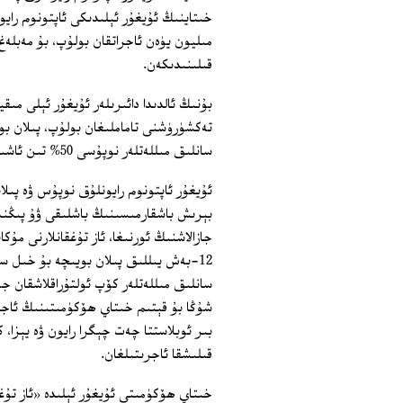
قىلىنىدىكەن.
بۇنىڭ ئالدىدا دائىرىلەر ئۇيغۇر ئېلى مىق
تەكشۈرۈشنى تاماملىغان بولۇپ، پىلان بوي
سانلىق مىللەتلەر نوپۇسى 50% تىن ئاشىدىغان جايلارغا تارقىتىلىدىكەن.
ئۇيغۇر ئاپتونوم رايونلۇق نوپۇس ۋە پىلا
بېرىش باشقارمىسىنىڭ باشلىقى ۋۇ پىڭنى
جازالاشنىڭ ئورنىغا، ئاز تۇغقانلارنى مۇك
12-بەش يىللىق پىلان بويىچە بۇ خىل س
سانلىق مىللەتلەر كۆپ ئولتۇراقلاشقان ج
شۇڭا بۇ قېتىم خىتاي ھۆكۈمىتىنىڭ ئاجر
بىر ئوبلاستتا چەت چېگرا رايون ۋە يېزا، 
قىلىشقا ئاجرىتىلغان.