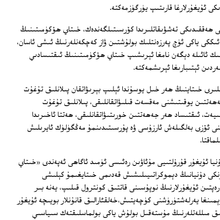
كى ئۇيغۇرلارغا قارىتىپ يۈرگۈزمەكتە.
ى ھەققىدىكى تەشۋىقاتلىرىدا كۆرسىتىلگەندەك، خىتاي ھۆكۈمىتىنىڭ
ىككى ياكى ئۈچ پەرزەنتلىك بولۇشتىن ۋاز كەچكەنلەرنىڭ ئىشى ئاسان،
ىلىك ئائىلە دېگەن نامغا ئېرىشىپ خىتاي ھۆكۈمىتىنىڭ ئىقتىسادىي
ردىن ئېتىبارىغا ئېرىشمەكتە.
ىلىرى خىتاينىڭ ھەر خىل يوسۇندا ئېلىپ بېرىۋاتقان پىلانلىق تۇغۇت
ھەتتىن يوقىتىشنى مەقسەت قىلىۋاتقانلىقى، پىلانلىق تۇغۇت
يەت، ئىقتىساد ھەر جەھەتتىن خورىتىۋاتقانلىقى، ھەتتا ئاخىرىدا
ىنى ئۆزى بەلگىلەش ئارزۇسى ۋە پۇرسىتىدىنمۇ مەڭگۈلۈك ئايرىلىش
ماقتا.
ۇنيا ئۇيغۇر قۇرۇلتىيى مۇئاۋىن رەئىسى ئۈمىد ئاگاھى ئەپەندى «خىتاي
نكى دۇنيانىڭ دېموكراتىيىلىشىش قەدىمى خىتايغىمۇ كېلىشى
ەرەپتىن ئۇيغۇرلارنىڭ نوپۇسىنى قاتتىق كونترول قىلىپ، يەنە بىر
مىنغا يەرلەشتۈرۈشنى كۈچەيتىش،خەلقئارالىق قانۇنلار بويىچە ئۇيغۇر
سانلىق مىللەتلەرنىڭ مۇستەقىل بولۇش ياكى بولماسلىقتەك سىياسىي