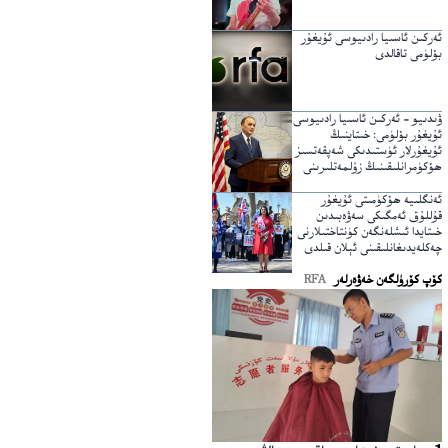
ئەركىن ئاسىيا رادىيوسى ئۇيغۇر
بۆلۈمى تاقالدى
ۋىدىيو – ئەركىن ئاسىيا رادىيوسى
ئۇيغۇر بۆلۈمى: خىتاينىڭ
ئۇيغۇرلار ئۈستىدىكى شەپقەتسىز
ھۆكۈمرانلىقىنىڭ زۇلمەتلىرىنى
يېرىپ ئۆتكۈچى نۇر
ئەنگلىيە ھۆكۈمىتى ئۇيغۇر
قۇللۇق ئەمگىكى سەۋەبىدىن
خىتايدا ئىشلەنگەن كۈنتاختىلارنى
چەكلەيدىغانلىقىنى ئېلان قىلدى
كۆپ كۆرۈلگەن خەۋەرلەر
RFA