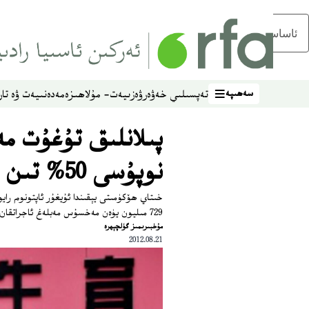
ئاساسلىق مەزمۇنغا ئاتلاڭ
سەھىپە
تەپسىلىي خەۋەر
ۋەزىيەت- مۇلاھىزە
مەدەنىيەت ۋە تار
سەھىپە
پىلانلىق تۇغۇت مە
نوپۇسى 50% تىن ئاشىدىغان جايلارغا قارىتىلىدۇ
خىتاي ھۆكۈمىتى يېقىندا ئۇيغۇر ئاپتونوم راي
729 مىليون يۈەن مەخسۇس مەبلەغ ئاجراتقان.
مۇخبىرىمىز گۈلچېھرە
2012.08.21