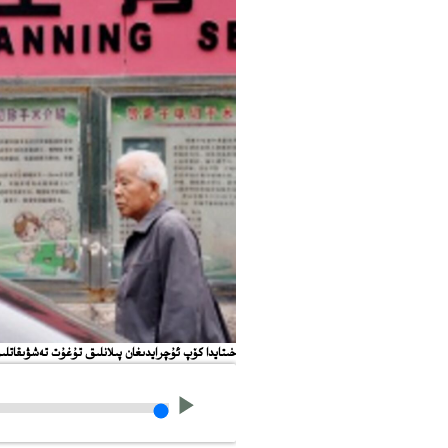
خىتايدا كۆپ ئۇچرايدىغان پىلانلىق تۇغۇت تەشۋىقاتل