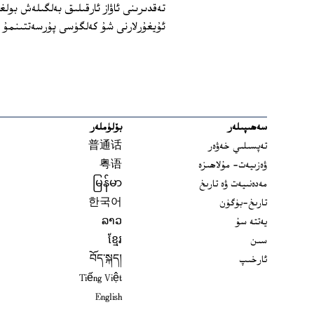
تەقدىرىنى ئاۋاز ئارقىلىق بەلگىلەش بولغ
ئۇيغۇرلارنى شۇ كەلگۈسى پۇرسەتتىنمۇ م
سەھىپىلەر
بۆلۈملەر
تەپسىلىي خەۋەر
普通话
ۋەزىيەت- مۇلاھىزە
粤语
مەدەنىيەت ۋە تارىخ
မြန်မာ
تارىخ-بۈگۈن
한국어
يەتتە سۇ
ລາວ
سىن
ខ្មែរ
ئارخىپ
བོད་སྐད།
Tiếng Việt
English