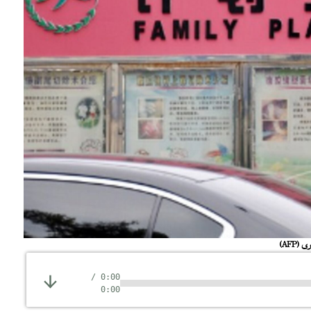
ىرى
(AFP)
/
0:00
0:00