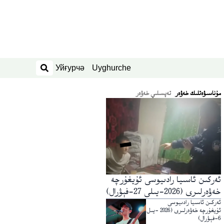
Уйғурчә
Uyghurche
ئىزدەش
ﻣﯘﻧﺎﺳﯩﯟﻩﺗﻠﯩﻚ ﺧﻪﯞﻩﺭ
تەپسىلىي خەۋەر
ئەركىن ئاسىيا رادىيوسى ئۇيغۇرچە
خەۋەرلىرى (2026-يىلى 27-فېۋرال)
ئەركىن ئاسىيا رادىيوسى
ئۇيغۇرچە خەۋەرلىرى (2026 -يىل
6-فېۋرال)