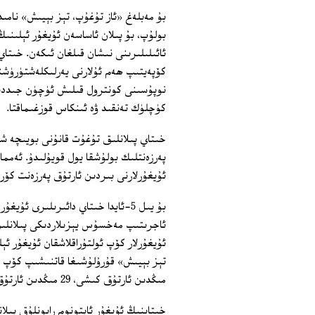
بۇ مەبلەغ «ئاز تۇغۇپ، تېز بېيىش» نام
بولۇپ، بۇ پىلان ئاساسەن ئۇيغۇر ئېلىنى
ئائىلىلىرىنى نىشان قىلغان ئىكەن. خىتاي
كۆپەيتىپ ھەم ئۇلارنى يەرلىكلەشتۈرۈشنى
نوپۇسىنى كونترول قىلىش ئۈچۈن جىددىي ت
كۈچلۈك تەنقىد ۋە ئىنكاس قوزغىماقتا.
خىتاي پىلانلىق تۇغۇت قانۇنى بويىچە شە
پەرزەنتلىك بولۇشقا يول قويۇلىدۇ. ئەمما
ئۇيغۇرلارنى بىردىن ئارتۇق پەرزەنت كۆ
ئاجرىتىپ مەخسۇس يېزىلاردىكى پىلانلىق 
ئۇيغۇرلار كۆپ ئولتۇراقلاشقان ئۇيغۇر ئې
مىڭدىن ئارتۇق كىشى، 29 مىڭدىن ئارتۇق ئائىلە بۇ خىل پىلانلىق تۇغۇت مۇكاپاتىغا ئېرىشكەن.
خىتاينىڭ ئۇيغۇر ئاپتونوم رايونلۇق پىلان