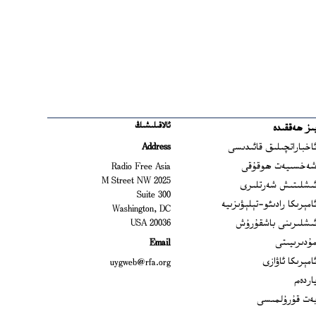
ئالاقىلىشىڭ
ىز ھەققىدە
Ope
اخباراتچىلىق قائىدىسى
Address
Open
ەخسىيەت ھوقۇقى
Radio Free Asia
2025 M Street NW
Op
ىشلىتىش شەرتلىرى
Suite 300
Opens
امېرىكا رادىئو-تېلېۋىزىيە
Washington, DC
ىشلىرىنى باشقۇرۇش
20036 USA
Opens in new window
ۇدىرىيىتى
Email
Opens in new window
امېرىكا ئاۋازى
uygweb@rfa.org
اردەم
ەت قۇرۇلمىسى