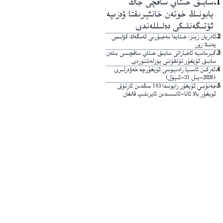
1
.
سابىق خىتاي ساقچى جاڭ
يابونىڭ خوتەن خانئېرىقتا ۋەزىپە
ئۆتىگەنلىكى دەلىللەندى
2
.
ئادريان زېنز: خىتايدا مەجبۇرىي ئەمگەك كۆلىمى
يەنىلا زور
3
.
گېرمانىيە ئاخباراتى سابىق خىتاي ساقچىسى بىلەن
سابىق ئۇيغۇر تۇتقۇننى يۈزلەشتۈردى
4
.
ئەركىن ئاسىيا رادىيوسى ئۇيغۇرچە خەۋەرلىرى
(2026-يىل 31-ئىيۇل)
5
.
جەنۇبىي ئۇيغۇر رايونىدا 143 مىڭدىن ئارتۇق
ئويغۇر بالا ئاتا-ئانىسىدىن ئايرىلىپ قالغان