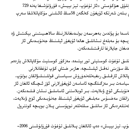
خىتاينىڭ ئۇيغۇر ئېلىدىكى ئاپتونوم رايونلۇق ھۆكۈمىتى «ئاز تۇغۇپ، تېز بېيىش» قۇرۇلۇشىغا يەنە 729
مىليون يۈەن ئاجراتقان بولۇپ، بۇ مەبلەغ بىلەن شەرتكە ئۇيغۇن كەلگەن 58مىڭ ئائىلىنى مۇكاپاتلاشقا سەرپ
ياسىدا بۇ پۇلدىن بەھرىمەن بولىدىغانلارنىڭ سالاھىيىتىنى بېكىتىش ۋە
ىچە بۇ مەبلەغ نىشانلىق ھالدا ئۇيغۇر ئېلىنىڭ جەنۇبىدىكى ئاز
نلىق تۇغۇت كومىتېتى تور بېتىدە، مەزكۇر كومىتېت مۇكاپاتلاش ياردەم
ڭ سۆزىنى نەقىل ئېلىشىچە، ھازىر خىتاي كۆپ تۇغقانلارنى
اپاتلاش ئارقىلىق رىغبەتلەندۈرۈش سىياسىتى قوللىنىلىۋاتقان بولۇپ،
ىياسەت بىر مەزگىلگىچە ئاساسەن ئۇيغۇرلارنى ئۆز ئىچىگە ئالغان ئاز
ەنۇبتىكى ئۈچ ۋىلايەت، بىر ئوبلاستنى ئاساسلىق نىشان قىلىدىكەن.
اتقان مەخسۇس مەبلىغى ئۇيغۇر ئېلىنىڭ جەنۇبىدىكى ئۈچ ۋىلايەت،
كەنتلەردىكى ئاز سانلىق مىللەتلەر نوپۇسىنى پىلان بويىچە كونترول
خىتاي ھۆكۈمىتى ئۇيغۇر ئېلىدە «ئاز تۇغۇپ، تېز بېيىش» دەپ ئاتالغان پىلانلىق تۇغۇت قۇرۇلۇشىنى 2006-