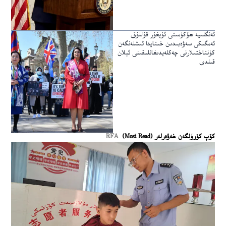
ئەنگلىيە ھۆكۈمىتى ئۇيغۇر قۇللۇق
ئەمگىكى سەۋەبىدىن خىتايدا ئىشلەنگەن
كۈنتاختىلارنى چەكلەيدىغانلىقىنى ئېلان
قىلدى
كۆپ كۆرۈلگەن خەۋەرلەر (Most Read)
RFA