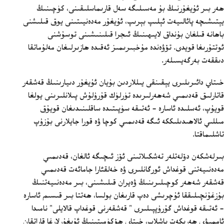
ھەر بىر ئۇيغۇرنىڭ بۇ مەسىلىگە سەل قارىماسلىقىنى، كۈچىنىڭ
يېتىشىچە پائالىيەت ئېلىپ بېرىپ، ئۇيغۇر مەدەنيىتىنى يوق قىلىشنى
باھانە قىلغان بۇنداق لايىھىنىڭ ئىجرا قىلىنىشىنى توسۇشنى
ئوتتۇرىغا قويدى. تۆۋەندە مۇخبىرىمىز ئەقىدە ھازىرلىغان مەلۇماتقا
دىققەت بەرگەيسىلەر.
خىتاي دائىرىلىرى يېقىنقى يىللاردىن بۇيان ئۇيغۇر دىيارىنىڭ قەشقەر
قاتارلىق قەدىمىي شەھەرلىرىدە تۈرلۈك قۇرۇلۇش پىلانلىرىنى يولغا
قويۇپ، ئەسلىدە ئاسارە - ئەتىقە سۈپىتىدە ساقلىنىدىغان قويۇق
مىللىي ئالاھىدىلىككە ئىگە قەدىمىي كوچا ۋە قورا جايلارنى بۇزۇپ
تاشلىماقتا.
بىرلەشكەن دۆلەتلەر تەشكىلاتىنى ئۆز ئىچىگە ئالغان، قەدىمىي
مەدەنىيەتنى قوغداش ئورگانلىرى ۋە خەلقئارا جامائەت قەدىمىي
قەشقەر شەھەر كوچىلىرىنىڭ ۋەيران قىلىشىنى، بىر مەدەنىيەتنىڭ
بۇزغۇنچىلىققا ئۇچرىشى دەپ قارىغان بولسا، ھەتتا بىر قىسىم ئاسارە
- ئەتىقە قوغداش گۇرۇپپىلىرى " قەشقەرنى قوغداپ قالايلى" نامىدا
ئاممىۋى ھەرىكەت باشلاپ، خىتاي ھۆكۈمىتىنىڭ ئۇيغۇرلارغا قاراتقان