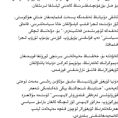
بۇ خىل بۇزغۇنچىلىقلىرىنىڭ ئالدىنى ئېلىشقا تىرىشقان.
تاشقى دۇنيانىڭ تەنقىدىگە پىسەنت قىلمايدىغان خىتاي ھۆكۈمىتى،
ئۆز دۆلىتىدە ئىجرا قىلىپ كېلىۋاتقان خاتا سىياسەتلىرىنى، قانداق
تەنقىدكە ئۇچرىشىدىن قەتئىينەزەر، " بۇ، دۆلەتنىڭ ئىچكى
سىياسىتى" دەپ قۇلىقىنى يۇپۇرۇپ، كۆزىنى يۇمۇپ تۇرۇپ ئىجرا
قىلماقتا.
ئەلۋەتتە بۇ، خەلقىنىڭ مەنپەئەتىنى بىرىنچى ئورۇنغا قويىدىغان
دېموكراتىك ئەللەرنىڭ، بولۇپمۇ ئەركىن دۇنيادا ياشاۋاتقان
ئۇيغۇرلارنىڭ قاتتىق نارازىلىقىنى قوزغىدى.
دۇنيا ئۇيغۇر قۇرۇلتىيىنىڭ سابىق مۇئاۋىن رەئىسى مەمەت توختى
ئەپەندى، "خىتاينىڭ شىنجاڭنىڭ يېڭى شەكىلدىكى شەھەر
قۇرۇلۇشىنى تەرەققى قىلدۇرۇش لايىھىىسى" ئۈستىدە مۇلاھىزە
يۈرگۈزۈپ، مەزكۇر لايىھىنى ئۆز ئىچىگە ئالغان بارلىق سىياسىي
ھەرىكەتلەرنىڭ ئۇيغۇرلار ئۈچۈن قىلچە مەنپەئەت ئېلىپ
كەلمەيدىغانلىقىنى بىلدۈردى.