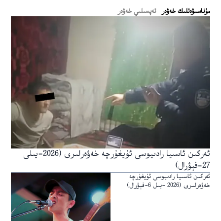
ﻣﯘﻧﺎﺳﯩﯟﻩﺗﻠﯩﻚ ﺧﻪﯞﻩﺭ
تەپسىلىي خەۋەر
ئەركىن ئاسىيا رادىيوسى ئۇيغۇرچە خەۋەرلىرى (2026-يىلى
27-فېۋرال)
ئەركىن ئاسىيا رادىيوسى ئۇيغۇرچە
خەۋەرلىرى (2026 -يىل 6-فېۋرال)