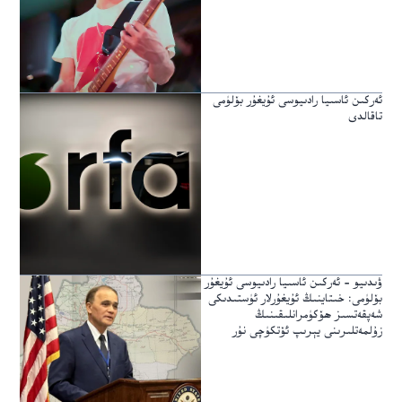
ئەركىن ئاسىيا رادىيوسى ئۇيغۇر بۆلۈمى
تاقالدى
ۋىدىيو – ئەركىن ئاسىيا رادىيوسى ئۇيغۇر
بۆلۈمى: خىتاينىڭ ئۇيغۇرلار ئۈستىدىكى
شەپقەتسىز ھۆكۈمرانلىقىنىڭ
زۇلمەتلىرىنى يېرىپ ئۆتكۈچى نۇر