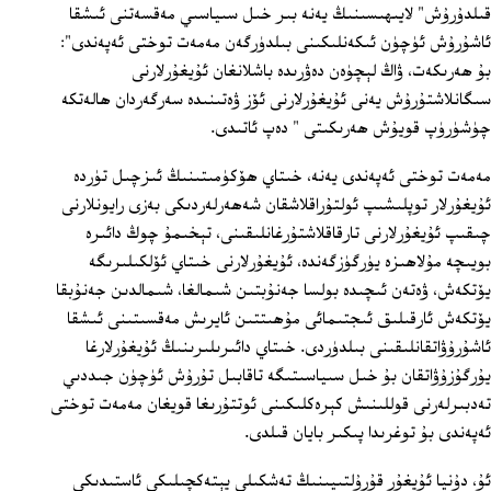
قىلدۇرۇش" لايىھىسىنىڭ يەنە بىر خىل سىياسىي مەقسەتنى ئىشقا
ئاشۇرۇش ئۈچۈن ئىكەنلىكىنى بىلدۈرگەن مەمەت توختى ئەپەندى":
بۇ ھەرىكەت، ۋاڭ لېچۈەن دەۋرىدە باشلانغان ئۇيغۇرلارنى
سىگانلاشتۇرۇش يەنى ئۇيغۇرلارنى ئۆز ۋەتىنىدە سەرگەردان ھالەتكە
چۈشۈرۈپ قويۇش ھەرىكىتى " دەپ ئاتىدى.
مەمەت توختى ئەپەندى يەنە، خىتاي ھۆكۈمىتىنىڭ ئىزچىل تۈردە
ئۇيغۇرلار توپلىشىپ ئولتۇراقلاشقان شەھەرلەردىكى بەزى رايونلارنى
چىقىپ ئۇيغۇرلارنى تارقاقلاشتۇرغانلىقىنى، تېخىمۇ چوڭ دائىرە
بويىچە مۇلاھىزە يۈرگۈزگەندە، ئۇيغۇرلارنى خىتاي ئۆلكىلىرىگە
يۆتكەش، ۋەتەن ئىچىدە بولسا جەنۇبتىن شىمالغا، شىمالدىن جەنۇبقا
يۆتكەش ئارقىلىق ئىجتىمائى مۇھىتتىن ئايرىش مەقسىتىنى ئىشقا
ئاشۇرۇۋاتقانلىقىنى بىلدۈردى. خىتاي دائىرىلىرىنىڭ ئۇيغۇرلارغا
يۇرگۇزۇۋاتقان بۇ خىل سىياسىتىگە تاقابىل تۇرۇش ئۈچۈن جىددىي
تەدبىرلەرنى قوللىنىش كېرەكلىكىنى ئوتتۇرىغا قويغان مەمەت توختى
ئەپەندى بۇ توغرىدا پىكىر بايان قىلدى.
ئۇ، دۇنيا ئۇيغۇر قۇرۇلتىيىنىڭ تەشكىلى يېتەكچىلىكى ئاستىدىكى