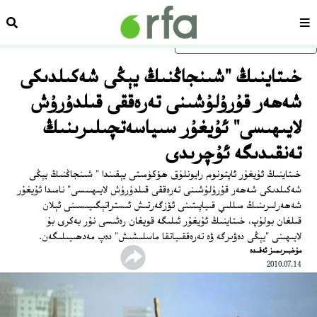
سەھىپە
ئىزد
ئاساسلىق مەزمۇنغا ئاتلاڭ
خىتاينىڭ "شىنجاڭنىڭ يېڭى شەكىلدىكى
شەھەر قۇرۇلۇشىنى تەرەققى قىلدۇرۇش
لايىھىسى" ئۇيغۇر سىياسەتچىلىرىنىڭ
تەنقىدىگە ئۇچرىدى
خىتاينىڭ ئۇيغۇر ئاپتونوم رايونلۇق ھۆكۈمىتى يېقىندا " شىنجاڭنىڭ يېڭى
شەكىلدىكى شەھەر قۇرۇلۇشىنى تەرەققى قىلدۇرۇش لايىھىىسى" نامىدا ئۇيغۇر
شەھەرلىرىنىڭ مىللىي قىياپىتىنى ئۆزگەرتىش ئىستراتېگىيىسىنى ئېلان
قىلغان بولۇپ، خىتاينىڭ ئۇيغۇر ئىلىگە قويغان رەئىسى نۇر بەكرى بۇ
لايىھىنى "يېڭى دەۋىرگە ۋە تەرەققىياتقا ماسلىشىش" دەپ مەدھىيىلىگەن.
ﻣﯘﺧﺒﯩﺮﯨﻤﯩﺰ ﺋﻪﻗﯩﺪﻩ
2010.07.14