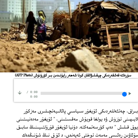
ﺳﯜﺭﻩﺗﺘﻪ ﻗﻪﺷﻘﻪﺭﺩﯨﻜﻰ ﭼﯧﻘﯩﻠﯩﯟﺍﺗﻘﺎﻥ ﻛﻮﻧﺎ ﺷﻪﮪﻪﺭ ﺭﺍﻳﯘﻧﯩﺪﯨﻦ ﺑﯩﺮ ﻛﯚﺭﯛﻧﯜﺵ
(AFP Photo)
/
0:00
0:00
بىراق، چەتئەللەردىكى ئۇيغۇر سىياسىي پائالىيەتچىلىرى مەزكۇر
لايىھىنى تۈزۈش ۋە يولغا قويۇش مەقسىتىنى، " ئۇيغۇر مەدەنيىتىنى
يوق قىلىش " دەپ كۆرسەتمەكتە. دۇنيا ئۇيغۇر قۇرۇلتىيىنىڭ سابىق
مۇئاۋىن رەئىسى مەمەت توختى ئەپەندى، د ئۇ ق نىڭ شۇنىڭدەك