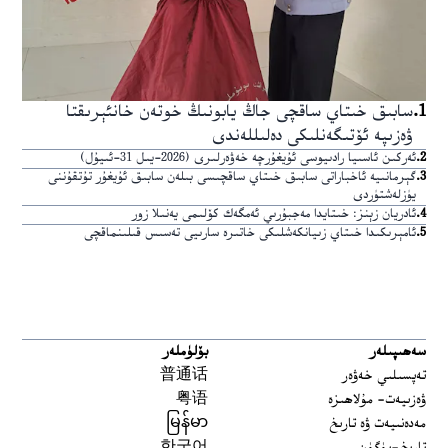
1
.
سابىق خىتاي ساقچى جاڭ يابونىڭ خوتەن خانئېرىقتا
ۋەزىپە ئۆتىگەنلىكى دەلىللەندى
2
.
ئەركىن ئاسىيا رادىيوسى ئۇيغۇرچە خەۋەرلىرى (2026-يىل 31-ئىيۇل)
3
.
گېرمانىيە ئاخباراتى سابىق خىتاي ساقچىسى بىلەن سابىق ئۇيغۇر تۇتقۇننى
يۈزلەشتۈردى
4
.
ئادريان زېنز: خىتايدا مەجبۇرىي ئەمگەك كۆلىمى يەنىلا زور
5
.
ئامېرىكىدا خىتاي زىيانكەشلىكى خاتىرە سارىيى تەسىس قىلىنماقچى
سەھىپىلەر
بۆلۈملەر
تەپسىلىي خەۋەر
普通话
ۋەزىيەت- مۇلاھىزە
粤语
مەدەنىيەت ۋە تارىخ
မြန်မာ
تارىخ-بۈگۈن
한국어