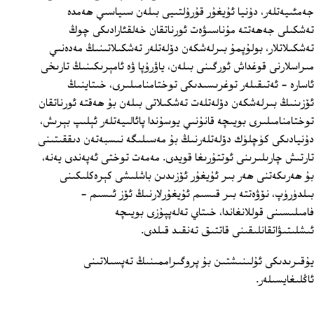
جەمئىيەتلەر، دۇنيا ئۇيغۇر قۇرۇلتىيى بىلەن سىياسىي ھەمدە
تەشكىلى جەھەتتە مۇناسىۋەت ئورناتقان خەلقئارادىكى چوڭ
تەشكىلاتلار، بولۇپمۇ بىرلەشكەن دۆلەتلەر تەشكىلاتىنىڭ مەدەنىي
مىراسلارنى قوغداش ئورگىنى بىلەن، ياۋرۇپا ۋە ئامېرىكىنىڭ تارىخى
ئاسارە - ئەتىقىلەر توغرىسىدىكى توختامنامىلىرى، خىتاينىڭ
ئۆزىنىڭ بىرلەشكەن دۆلەتلەت تەشكىلاتى بىلەن بۇ ھەقتە ئورناتقان
توختامنامىلىرى بويىچە قانۇنىي يوسۇندا پائالىيەتلەر ئېلىپ بېرىش،
دۇنيادىكى كۈچلۈك دۆلەتلەرنىڭ بۇ مەسىلىگە نىسبەتەن دىققىتىنى
تارتىش چارىلىرىنى ئوتتۇرىغا قويدى. مەمەت توختى ئەپەندى يەنە،
بۇ ھەرىكەتنى ھەر بىر ئۇيغۇر ئۆزىدىن باشلىشى كېرەكلىكىنى
بىلدۈرۈپ، نۆۋەتتە بىر قىسىم ئۇيغۇرلارنىڭ ئۆز ئىسىم -
فامىلىسىنى قوللانغاندا، خىتاي تەلەپپۇزى بويىچە
ئىشلىتىۋاتقانلىقىنى قاتتىق تەنقىد قىلدى.
يۇقىرىدىكى ئۇلىنىشتىن بۇ پروگىراممىنىڭ تەپسىلاتىنى
ئاڭلىغايسىلەر.