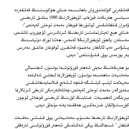
قەشقەرنى گۈللەندۈرۈش باھانىسىدە خىتاي ھۆكۈمىتىنىڭ قەشقەردە
سىياسىي ھەرىكەت قوزغاپ، ئۇيغۇرلارنىڭ 1000 يىللىق تارىخىنى
ۋەيران قىلغانلىقىنى ئوتتۇرىغا قويغان مەمەت توختى ئەپەندى":
خىتاي ھېچ تەپتارتماستىن تارىخنىڭ ئىزنالىرىنى ئۆچۈرۈپ تاشلىدى،
مەسىلەن، يالغۇز ئۇيغۇرلارنىڭلا ئەمەس، ھەتتا تۈرك دۇنياسىنىڭ
پىشۋاسى دەپ ئاتالغان مەخمۇد قەشقىرى ئوقۇغان خانلىق مەدرىس
يەر يۈزىدىن يوق قىلىۋىتىلدى" دېدى.
بۇ ھەرىكەتنىڭ مەيلى شەھەر قۇرۇلۇشىدا بولسۇن، ئىجتىمائى
مەدەنىيەت ساھەسىدە بولسۇن، ئۇيغۇرلارغا ئىجابىي شەكىلدە
مەنپەئەت ئېلىپ كېلىشىگە قىلچە ئىشەنچ قىلالمايدىغانلىقىنى
بىلدۈرگەن مەمەت توختى ئەپەندى،چەتئەللەردىكى تارىخى ئىزنالارغا
بېرىلگەن ئەھمىيەت، خىتاينىڭ ئۆزىنىڭ تارىخىنى قوغداش ئۈچۈن
كۆرسىتىۋاتقان خىزمەتلىرى ھەققىدە يەنە مۇنداق دېدى.
ئۇيغۇرلارنىڭ تارىخىغا مەنسۇپ مەدەنىيەتنى يوق قىلىشنى مەقسەت
قىلغان " شىنجاڭنىڭ يېڭى شەكىلدىكى شەھەر قۇرۇلۇشىنى تەرەققى