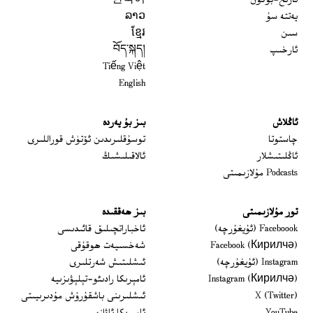
يەتتە سۇ
ລາວ
سىن
ខ្មែរ
ئارخىپ
བོད་སྐད།
Tiếng Việt
English
ئاڭلاش
بىز بۇ يەردە
 window
چاستوتا
توسۇقلىرىدىن ئۆتۈش قوراللىرى
ئاڭلىتىشلار
ئالاقىلىشىڭ
Podcasts مۇلازىمىتى
تور مۇلازىمىتى
بىز ھەققىدە
Opens in new window
Faceboook (ئۇيغۇرچە)
ئاخباراتچىلىق قائىدىسى
Opens in new window
Facebook (Кирилчә)
شەخسىيەت ھوقۇقى
Opens in new window
Instagram (ئۇيغۇرچە)
ئىشلىتىش شەرتلىرى
Opens in new window
Instagram (Кирилчә)
ئامېرىكا رادىئو-تېلېۋىزىيە
window
Opens in new window
X (Twitter)
ئىشلىرىنى باشقۇرۇش مۇدىرىيىتى
Opens in new window
Opens in new window
YouTube
ئامېرىكا ئاۋازى