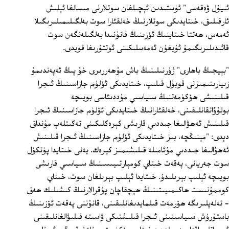
ئىيۇل ۋەقەسى" ئۈستىدىن ئېچىلغان سوتلارنى مىسالغا ئېلىش
ئارقىلىق، خىتايدىكى سوتلارنىڭ خەلقئارا سوت بەلگىلىمىلىرىگىلا
ئەمەس، ھەتتا خىتاينىڭ ئۆزىنىڭ قانۇنىدا بەلگىلەنگەن سوت
قائىدىلىرىگىمۇ ئۇيغۇن ئەمەسلىكىنى ئوتتۇرىغا قويدى.
"بېيجىڭ باھارى" ژۇرنىلىنىڭ باش مۇھەررىرى خۇ پىڭ ئەپەندىمۇ
زىيارىتىمىزنى قوبۇل قىلىپ، خىتايدىكى ئۆلۈم جازاسىنىڭ ئىجرا
قىلىنىشى ھۆكۈمەتنىڭ سىياسىي مۇددىئاسى بويىچە
بولۇۋاتقانلىقىنى، خەلقئارانىڭ خىتايدىكى ئۆلۈم جازاسىنىڭ ئىجرا
قىلىنىش ئەھۋالىغا جىددىي قارىشى كېرەكلىكىنى تەكىتلەپ مۇنداق
دېدى: "مېنىڭچە، بىز خىتايدىكى ئۆلۈم جازاسىنىڭ ئىجرا قىلىنىش
ئەھۋالىغا جىددىي مۇئامىلە قىلىشىمىز كېرەك. يەنى خىتايدا پۈتكۈل
سوت جەريانى، پەقەت خىتاي كومپارتىيىسىنىڭ سىياسىي قارىشى
بويىچە ئېلىپ بېرىلىدۇ. خىتايدا ئېلىپ بېرىلغان سوت، خىتاي
كوممۇنىست ھاكىمىيىتىنىڭ ھېچقاچان پۇقرالارنىڭ كىشىلىك ھەق
- تەلەپلىرىگە ھۆرمەت قىلمايدىغانلىقىنى، قانۇننى پەقەت ئۆزىنىڭ
باستۇرۇش سىياسىتىنى ئىجرا قىلىشتىكى ۋاسىتە قىلىۋالغانلىقىنى