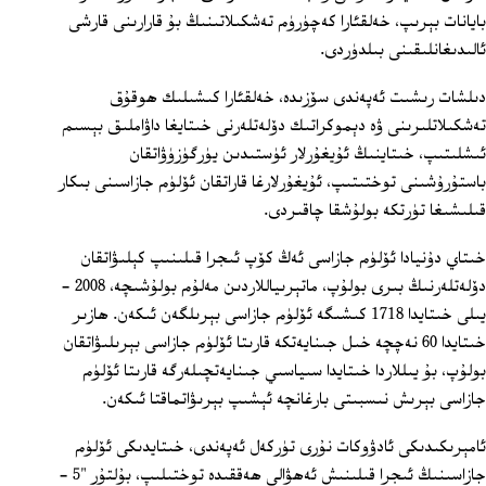
بايانات بېرىپ، خەلقئارا كەچۈرۈم تەشكىلاتىنىڭ بۇ قارارىنى قارشى
ئالىدىغانلىقىنى بىلدۈردى.
دىلشات رىشىت ئەپەندى سۆزىدە، خەلقئارا كىشىلىك ھوقۇق
تەشكىلاتلىرىنى ۋە دېموكراتىك دۆلەتلەرنى خىتايغا داۋاملىق بېسىم
ئىشلىتىپ، خىتاينىڭ ئۇيغۇرلار ئۈستىدىن يۈرگۈزۈۋاتقان
باستۇرۇشىنى توختىتىپ، ئۇيغۇرلارغا قاراتقان ئۆلۈم جازاسىنى بىكار
قىلىشىغا تۈرتكە بولۇشقا چاقىردى.
خىتاي دۇنيادا ئۆلۈم جازاسى ئەڭ كۆپ ئىجرا قىلىنىپ كېلىۋاتقان
دۆلەتلەرنىڭ بىرى بولۇپ، ماتېرىياللاردىن مەلۇم بولۇشىچە، 2008 -
يىلى خىتايدا 1718 كىشىگە ئۆلۈم جازاسى بېرىلگەن ئىكەن. ھازىر
خىتايدا 60 نەچچە خىل جىنايەتكە قارىتا ئۆلۈم جازاسى بېرىلىۋاتقان
بولۇپ، بۇ يىللاردا خىتايدا سىياسىي جىنايەتچىلەرگە قارىتا ئۆلۈم
جازاسى بېرىش نىسبىتى بارغانچە ئېشىپ بېرىۋاتماقتا ئىكەن.
ئامېرىكىدىكى ئادۋوكات نۇرى تۈركەل ئەپەندى، خىتايدىكى ئۆلۈم
جازاسىنىڭ ئىجرا قىلىنىش ئەھۋالى ھەققىدە توختىلىپ، بۇلتۇر "5 -