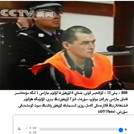
2009 ‏- ﻳﯩﻠﻰ 12 - ﺋﯚﻛﺘﻪﺑﯩﺮ ﻛﯜﻧﻰ، ﺧﯩﺘﺎﻱ 6 ﺋﯘﻳﻐﯘﺭﻏﺎ ﺋﯚﻟﯜﻡ ﺟﺎﺯﺍﺳﻰ 1 ﺋﯩﮕﻪ ﻣﯘﺩﺩﻩﺗﺴﯩﺰ
ﻗﺎﻣﺎﻕ ﺟﺎﺯﺍﺳﻰ ﺑﻪﺭﮔﻪﻥ ﺑﻮﻟﯘﭖ، ﺳﯜﺭﻩﺕ، ﺷﯘ 7 ﺋﯘﻳﻐﯘﺭﻧﯩﯔ ﺑﯩﺮﻯ، ﺋﯚﻟﯜﻣﮕﻪ ﻫﯚﻛﯜﻡ
ﻗﯩﻠﯩﻨﻐﺎﻧﻼﺭﻧﯩﯔ ﻗﺎﺗﺎﺭﯨﺪﯨﻜﻰ ﺋﺎﺩﯨﻞ ﺭﻭﺯﻯ ﺋﯩﺴﯩﻤﻠﯩﻚ ﺋﯘﻳﻐﯘﺭ ﻳﺎﺷﻨﯩﯔ ﺳﻮﺕ ﺋﯜﺳﺘﯩﺪﯨﻜﻰ
ﺳﯜﺭﯨﺘﻰ.
(AFP Photo)
/
0:00
0:00