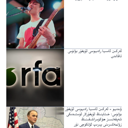
ئەركىن ئاسىيا رادىيوسى ئۇيغۇر بۆلۈمى
تاقالدى
ۋىدىيو – ئەركىن ئاسىيا رادىيوسى ئۇيغۇر
بۆلۈمى: خىتاينىڭ ئۇيغۇرلار ئۈستىدىكى
شەپقەتسىز ھۆكۈمرانلىقىنىڭ
زۇلمەتلىرىنى يېرىپ ئۆتكۈچى نۇر