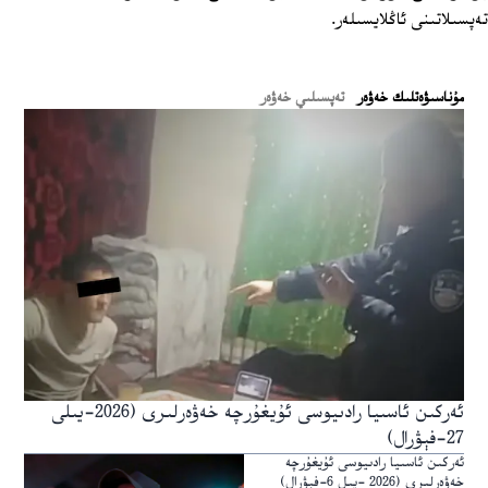
تەپسىلاتىنى ئاڭلايسىلەر.
ﻣﯘﻧﺎﺳﯩﯟﻩﺗﻠﯩﻚ ﺧﻪﯞﻩﺭ
تەپسىلىي خەۋەر
ئەركىن ئاسىيا رادىيوسى ئۇيغۇرچە خەۋەرلىرى (2026-يىلى
27-فېۋرال)
ئەركىن ئاسىيا رادىيوسى ئۇيغۇرچە
خەۋەرلىرى (2026 -يىل 6-فېۋرال)