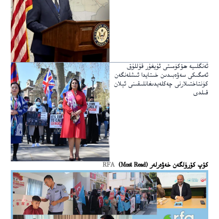
ئەنگلىيە ھۆكۈمىتى ئۇيغۇر قۇللۇق
ئەمگىكى سەۋەبىدىن خىتايدا ئىشلەنگەن
كۈنتاختىلارنى چەكلەيدىغانلىقىنى ئېلان
قىلدى
كۆپ كۆرۈلگەن خەۋەرلەر (Most Read)
RFA