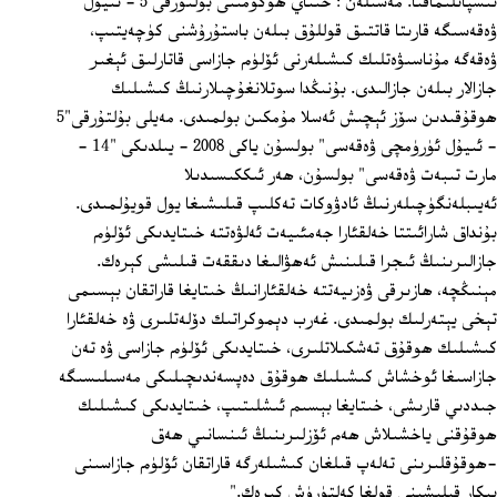
ئىسپاتلىماقتا. مەسىلەن : خىتاي ھۆكۈمىتى بۇلتۇرقى 5 - ئىيۇل
ۋەقەسىگە قارىتا قاتتىق قوللۇق بىلەن باستۇرۇشنى كۈچەيتىپ،
ۋەقەگە مۇناسىۋەتلىك كىشىلەرنى ئۆلۈم جازاسى قاتارلىق ئېغىر
جازالار بىلەن جازالىدى. بۇنىڭدا سوتلانغۇچىلارنىڭ كىشىلىك
ھوقۇقىدىن سۆز ئېچىش ئەسلا مۇمكىن بولمىدى. مەيلى بۇلتۇرقى"5
- ئىيۇل ئۈرۈمچى ۋەقەسى" بولسۇن ياكى 2008 - يىلدىكى "14 -
مارت تىبەت ۋەقەسى" بولسۇن، ھەر ئىككىسىدىلا
ئەيىبلەنگۈچىلەرنىڭ ئادۋوكات تەكلىپ قىلىشىغا يول قويۇلمىدى.
بۇنداق شارائىتتا خەلقئارا جەمئىيەت ئەلۋەتتە خىتايدىكى ئۆلۈم
جازالىرىنىڭ ئىجرا قىلىنىش ئەھۋالىغا دىققەت قىلىشى كېرەك.
مېنىڭچە، ھازىرقى ۋەزىيەتتە خەلقئارانىڭ خىتايغا قاراتقان بېسىمى
تېخى يېتەرلىك بولمىدى. غەرب دېموكراتىك دۆلەتلىرى ۋە خەلقئارا
كىشىلىك ھوقۇق تەشكىلاتلىرى، خىتايدىكى ئۆلۈم جازاسى ۋە تەن
جازاسىغا ئوخشاش كىشىلىك ھوقۇق دەپسەندىچىلىكى مەسىلىسىگە
جىددىي قارىشى، خىتايغا بېسىم ئىشلىتىپ، خىتايدىكى كىشىلىك
ھوقۇقنى ياخشىلاش ھەم ئۆزلىرىنىڭ ئىنسانىي ھەق
-ھوقۇقلىرىنى تەلەپ قىلغان كىشىلەرگە قاراتقان ئۆلۈم جازاسىنى
بىكار قىلىشىنى قولغا كەلتۈرۈش كېرەك."