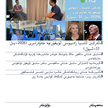
1
.
ئەركىن ئاسىيا رادىيوسى ئۇيغۇرچە خەۋەرلىرى (2026-يىل
31-ئىيۇل)
2
.
سابىق خىتاي ساقچى جاڭ يابونىڭ خوتەن خانئېرىقتا ۋەزىپە ئۆتىگەنلىكى
دەلىللەندى
3
.
گېرمانىيە ئاخباراتى سابىق خىتاي ساقچىسى بىلەن سابىق ئۇيغۇر تۇتقۇننى
يۈزلەشتۈردى
4
.
ئامېرىكىدا خىتاي زىيانكەشلىكى خاتىرە سارىيى تەسىس قىلىنماقچى
5
.
ئادريان زېنز: خىتايدا مەجبۇرىي ئەمگەك كۆلىمى يەنىلا زور
سەھىپىلەر
بۆلۈملەر