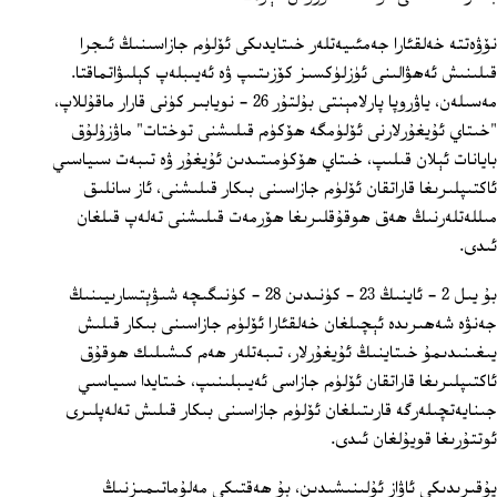
نۆۋەتتە خەلقئارا جەمئىيەتلەر خىتايدىكى ئۆلۈم جازاسىنىڭ ئىجرا
قىلىنىش ئەھۋالىنى ئۈزلۈكسىز كۆزىتىپ ۋە ئەيىبلەپ كېلىۋاتماقتا.
مەسىلەن، ياۋروپا پارلامېنتى بۇلتۇر 26 - نويابىر كۈنى قارار ماقۇللاپ،
"خىتاي ئۇيغۇرلارنى ئۆلۈمگە ھۆكۈم قىلىشنى توختات" ماۋزۇلۇق
بايانات ئېلان قىلىپ، خىتاي ھۆكۈمىتىدىن ئۇيغۇر ۋە تىبەت سىياسىي
ئاكتىپلىرىغا قاراتقان ئۆلۈم جازاسىنى بىكار قىلىشنى، ئاز سانلىق
مىللەتلەرنىڭ ھەق ھوقۇقلىرىغا ھۆرمەت قىلىشنى تەلەپ قىلغان
ئىدى.
بۇ يىل 2 - ئاينىڭ 23 - كۈنىدىن 28 - كۈنىگىچە شىۋېتسارىيىنىڭ
جەنۋە شەھىرىدە ئېچىلغان خەلقئارا ئۆلۈم جازاسىنى بىكار قىلىش
يىغىنىدىمۇ خىتاينىڭ ئۇيغۇرلار، تىبەتلەر ھەم كىشىلىك ھوقۇق
ئاكتىپلىرىغا قاراتقان ئۆلۈم جازاسى ئەيىبلىنىپ، خىتايدا سىياسىي
جىنايەتچىلەرگە قارىتىلغان ئۆلۈم جازاسىنى بىكار قىلىش تەلەپلىرى
ئوتتۇرىغا قويۇلغان ئىدى.
يۇقىرىدىكى ئاۋاز ئۇلىنىشىدىن، بۇ ھەقتىكى مەلۇماتىمىزنىڭ