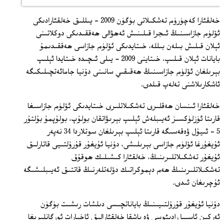
خەلقئارا كەچۈرۈم تەشكىلاتى بۈگۈن 2009 - يىللىق خەلقئارادىكى
ئۆلۈم جازاسىنىڭ ئىجرا قىلىنىش ئەھۋالى ھەققىدىكى دوكلاتىنى
ئېلان قىلىش بىلەن بىللە، خىتايدىكى ئۆلۈم جازاسى ھەققىدىمۇ
بايانات ئېلان قىلىپ، خىتاينى 2009 - يىلى ئىچىدە خىتايدا ئېلىپ
بېرىلغان ئۆلۈم جازاسىنىڭ ھەقىقىي سانىنى دۇنيا جامائەتچىلىكىگە
ئاشكارىلاشنى تەلەپ قىلدى.
خەلقئارا ئىنسان ھەقلىرى تەشكىلاتلىرى خىتايدىكى ئۆلۈم جازاسىغا
قارىتا ئۈزلۈكسىز ئەيىبلەش ئېلىپ بېرىۋاتقان بولۇپ، بولۇپمۇ بۇلتۇر
5 - ئىيۇل ۋەقەسىگە قارىتا ئېلىپ بېرىلغان سوتلاردا 34 نەپەر
ئۇيغۇرغا ئۆلۈم جازاسى بېرىلىشى، دۇنيا ئۇيغۇر قۇرۇلتىيى قاتارلىق
ئۇيغۇر تەشكىلاتلىرىنىڭ، خەلقئارا كىشىلىك ھوقۇق
تەشكىلاتلىرىنىڭ ھەم دېموكراتىك دۆلەتلەرنىڭ قاتتىق ئەيىبلىشىگە
ئۇچرىغان ئىدى.
دۇنيا ئۇيغۇر قۇرۇلتىيىنىڭ باياناتچىسى دىلشات رىشىت بۈگۈن
ئەركىن ئاسىيا رادىئوسى ۋە باشقا خەلقئارالىق ئاخبارات ئورگانلىرىغا