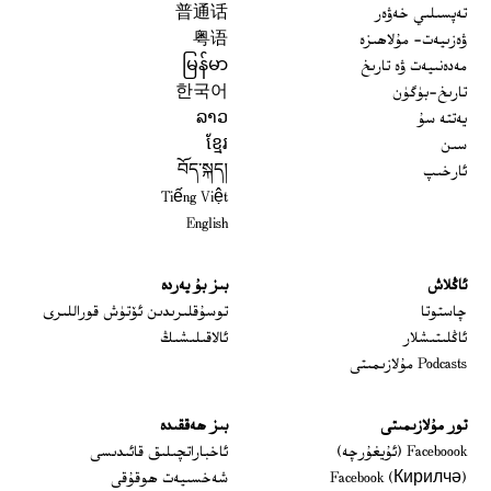
تەپسىلىي خەۋەر
普通话
ۋەزىيەت- مۇلاھىزە
粤语
مەدەنىيەت ۋە تارىخ
မြန်မာ
تارىخ-بۈگۈن
한국어
يەتتە سۇ
ລາວ
سىن
ខ្មែរ
ئارخىپ
བོད་སྐད།
Tiếng Việt
English
ئاڭلاش
بىز بۇ يەردە
 window
چاستوتا
توسۇقلىرىدىن ئۆتۈش قوراللىرى
ئاڭلىتىشلار
ئالاقىلىشىڭ
Podcasts مۇلازىمىتى
تور مۇلازىمىتى
بىز ھەققىدە
Opens in new window
Faceboook (ئۇيغۇرچە)
ئاخباراتچىلىق قائىدىسى
Opens in new window
Facebook (Кирилчә)
شەخسىيەت ھوقۇقى