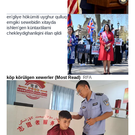
en'gliye hökümiti uyghur qulluq
emgiki sewebidin xitayda
ishlen'gen küntaxtilarni
chekleydighanliqini élan qildi
köp körülgen xewerler (Most Read)
RFA