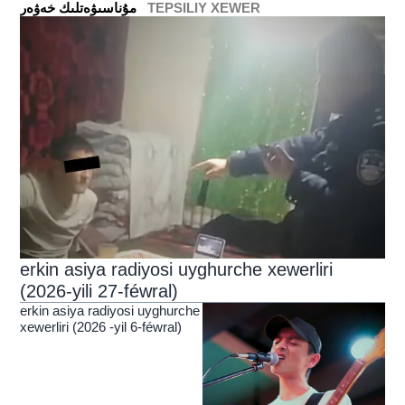
TEPSILIY XEWER
ﻣﯘﻧﺎﺳﯩﯟﻩﺗﻠﯩﻚ ﺧﻪﯞﻩﺭ
erkin asiya radiyosi uyghurche xewerliri
(2026-yili 27-féwral)
erkin asiya radiyosi uyghurche
xewerliri (2026 -yil 6-féwral)