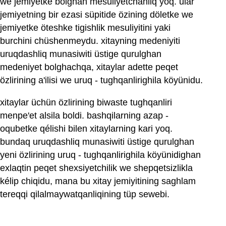
we jemiyetke bolghan mesuliyetchanliq yoq. ular
jemiyetning bir ezasi süpitide özining döletke we
jemiyetke öteshke tigishlik mesuliyitini yaki
burchini chüshenmeydu. xitayning medeniyiti
uruqdashliq munasiwiti üstige qurulghan
medeniyet bolghachqa, xitaylar adette peqet
özlirining a'ilisi we uruq - tughqanlirighila köyünidu.
xitaylar üchün özlirining biwaste tughqanliri
menpe'et alsila boldi. bashqilarning azap -
oqubetke qélishi bilen xitaylarning kari yoq.
bundaq uruqdashliq munasiwiti üstige qurulghan
yeni özlirining uruq - tughqanlirighila köyünidighan
exlaqtin peqet shexsiyetchilik we shepqetsizlikla
kélip chiqidu, mana bu xitay jemiyitining saghlam
tereqqi qilalmaywatqanliqining tüp sewebi.