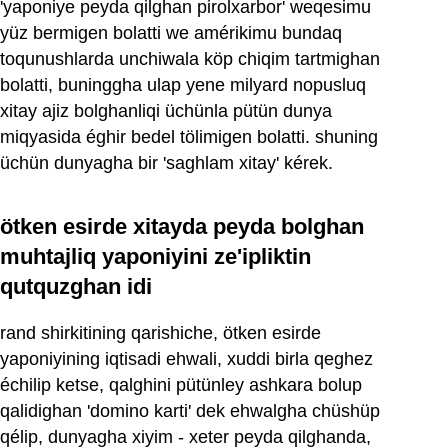
'yaponiye peyda qilghan pirolxarbor' weqesimu
yüz bermigen bolatti we amérikimu bundaq
toqunushlarda unchiwala köp chiqim tartmighan
bolatti, buninggha ulap yene milyard nopusluq
xitay ajiz bolghanliqi üchünla pütün dunya
miqyasida éghir bedel tölimigen bolatti. shuning
üchün dunyagha bir 'saghlam xitay' kérek.
ötken esirde xitayda peyda bolghan
muhtajliq yaponiyini ze'ipliktin
qutquzghan idi
rand shirkitining qarishiche, ötken esirde
yaponiyining iqtisadi ehwali, xuddi birla qeghez
échilip ketse, qalghini pütünley ashkara bolup
qalidighan 'domino karti' dek ehwalgha chüshüp
qélip, dunyagha xiyim - xeter peyda qilghanda,