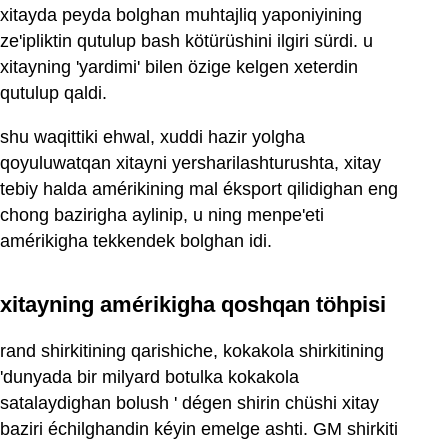
xitayda peyda bolghan muhtajliq yaponiyining
ze'ipliktin qutulup bash kötürüshini ilgiri sürdi. u
xitayning 'yardimi' bilen özige kelgen xeterdin
qutulup qaldi.
shu waqittiki ehwal, xuddi hazir yolgha
qoyuluwatqan xitayni yersharilashturushta, xitay
tebiy halda amérikining mal éksport qilidighan eng
chong bazirigha aylinip, u ning menpe'eti
amérikigha tekkendek bolghan idi.
xitayning amérikigha qoshqan töhpisi
rand shirkitining qarishiche, kokakola shirkitining
'dunyada bir milyard botulka kokakola
satalaydighan bolush ' dégen shirin chüshi xitay
baziri échilghandin kéyin emelge ashti. GM shirkiti