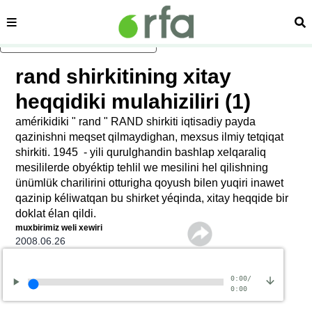
sehipe
izd
asasliq mezmungha atlang
rand shirkitining xitay
heqqidiki mulahiziliri (1)
amérikidiki " rand " RAND shirkiti iqtisadiy payda
qazinishni meqset qilmaydighan, mexsus ilmiy tetqiqat
shirkiti. 1945 ‏ - yili qurulghandin bashlap xelqaraliq
mesililerde obyéktip tehlil we mesilini hel qilishning
ünümlük charilirini otturigha qoyush bilen yuqiri inawet
qazinip kéliwatqan bu shirket yéqinda, xitay heqqide bir
doklat élan qildi.
muxbirimiz weli xewiri
2008.06.26
0:00
/
0:00