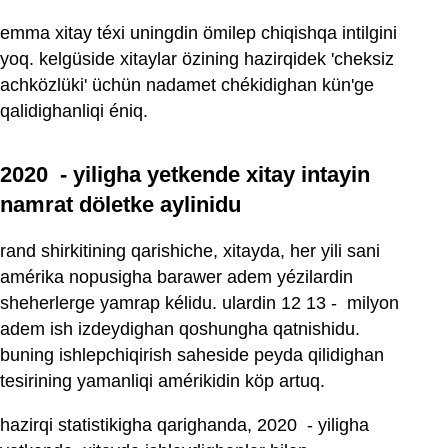
emma xitay téxi uningdin ömilep chiqishqa intilgini
yoq. kelgüside xitaylar özining hazirqidek 'cheksiz
achközlüki' üchün nadamet chékidighan kün'ge
qalidighanliqi éniq.
2020 ‏ - yiligha yetkende xitay intayin
namrat döletke aylinidu
rand shirkitining qarishiche, xitayda, her yili sani
amérika nopusigha barawer adem yézilardin
sheherlerge yamrap kélidu. ulardin 12 ‏ - 13 milyon
adem ish izdeydighan qoshungha qatnishidu.
buning ishlepchiqirish saheside peyda qilidighan
tesirining yamanliqi amérikidin köp artuq.
hazirqi statistikigha qarighanda, 2020 ‏ - yiligha