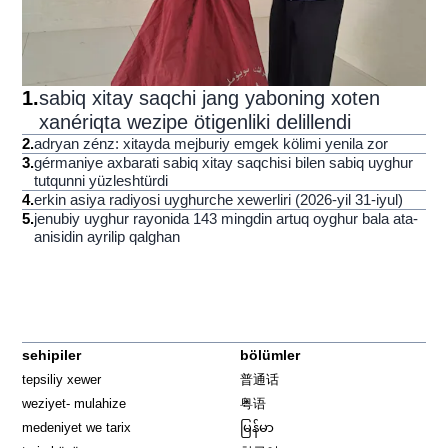
1
.
sabiq xitay saqchi jang yaboning xoten
xanériqta wezipe ötigenliki delillendi
2
.
adryan zénz: xitayda mejburiy emgek kölimi yenila zor
3
.
gérmaniye axbarati sabiq xitay saqchisi bilen sabiq uyghur
tutqunni yüzleshtürdi
4
.
erkin asiya radiyosi uyghurche xewerliri (2026-yil 31-iyul)
5
.
jenubiy uyghur rayonida 143 mingdin artuq oyghur bala ata-
anisidin ayrilip qalghan
sehipiler
bölümler
tepsiliy xewer
普通话
weziyet- mulahize
粤语
medeniyet we tarix
မြန်မာ