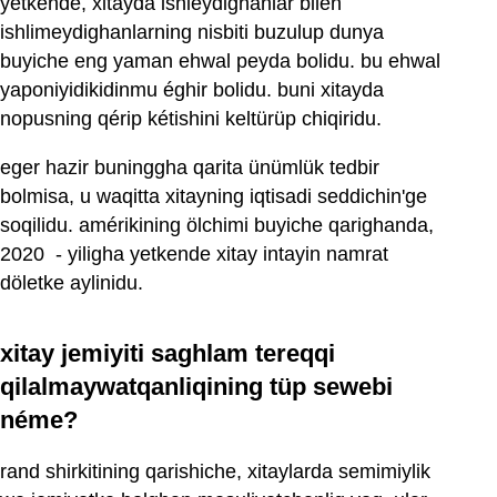
yetkende, xitayda ishleydighanlar bilen
ishlimeydighanlarning nisbiti buzulup dunya
buyiche eng yaman ehwal peyda bolidu. bu ehwal
yaponiyidikidinmu éghir bolidu. buni xitayda
nopusning qérip kétishini keltürüp chiqiridu.
eger hazir buninggha qarita ünümlük tedbir
bolmisa, u waqitta xitayning iqtisadi seddichin'ge
soqilidu. amérikining ölchimi buyiche qarighanda,
2020 ‏ - yiligha yetkende xitay intayin namrat
döletke aylinidu.
xitay jemiyiti saghlam tereqqi
qilalmaywatqanliqining tüp sewebi
néme?
rand shirkitining qarishiche, xitaylarda semimiylik