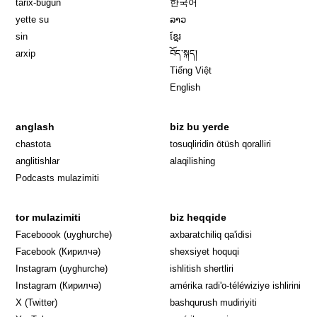
tarix-bügün
한국어
yette su
ລາວ
sin
ខ្មែរ
arxip
བོད་སྐད།
Tiếng Việt
English
anglash
biz bu yerde
Opens in 
chastota
tosuqliridin ötüsh qoralliri
anglitishlar
alaqilishing
Podcasts mulazimiti
tor mulazimiti
biz heqqide
Opens in new window
Faceboook (uyghurche)
axbaratchiliq qa'idisi
Opens in new window
Facebook (Кирилчә)
shexsiyet hoquqi
Opens in new window
Instagram (uyghurche)
ishlitish shertliri
Opens in new window
Instagram (Кирилчә)
amérika radi'o-téléwiziye ishlirini
Opens in new window
Opens in new
X (Twitter)
bashqurush mudiriyiti
Opens in new window
Opens in new window