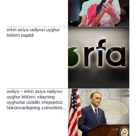
erkin asiya radiyosi uyghur
bölümi taqaldi
widiyo – erkin asiya radiyosi
uyghur bölümi: xitayning
uyghurlar üstidiki shepqetsiz
hökümranliqining zulmetlirini
yérip ötküchi nur