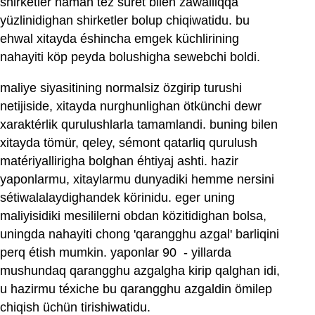
shirketler haman téz süret bilen zawalliqqa
yüzlinidighan shirketler bolup chiqiwatidu. bu
ehwal xitayda éshincha emgek küchlirining
nahayiti köp peyda bolushigha sewebchi boldi.
maliye siyasitining normalsiz özgirip turushi
netijiside, xitayda nurghunlighan ötkünchi dewr
xaraktérlik qurulushlarla tamamlandi. buning bilen
xitayda tömür, qeley, sémont qatarliq qurulush
matériyallirigha bolghan éhtiyaj ashti. hazir
yaponlarmu, xitaylarmu dunyadiki hemme nersini
sétiwalalaydighandek körinidu. eger uning
maliyisidiki mesililerni obdan közitidighan bolsa,
uningda nahayiti chong 'qarangghu azgal' barliqini
perq étish mumkin. yaponlar 90 ‏ - yillarda
mushundaq qarangghu azgalgha kirip qalghan idi,
u hazirmu téxiche bu qarangghu azgaldin ömilep
chiqish üchün tirishiwatidu.