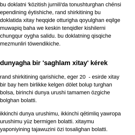
bu doklatni 'közitish jurnili'da tonushturghan chénsi
ependining éytishiche, rand shirkitining bu
doklatida xitay heqqide otturigha qoyulghan eqilge
muwapiq baha we keskin tenqidler kishilerni
chungqur oygha salidu. bu doklatning qisqiche
mezmunliri töwendikiche.
dunyagha bir 'saghlam xitay' kérek
rand shirkitining qarishiche, eger 20 ‏ - esirde xitay
bir bay hem birlikke kelgen dölet bolup turghan
bolsa, birinchi dunya urushi tamamen özgiche
bolghan bolatti.
ikkinchi dunya urushimu, ikkinchi qétimliq yawropa
urushimu yüz bermigen bolatti. xitaymu
yaponiyining tajawuzini özi tosalighan bolatti.