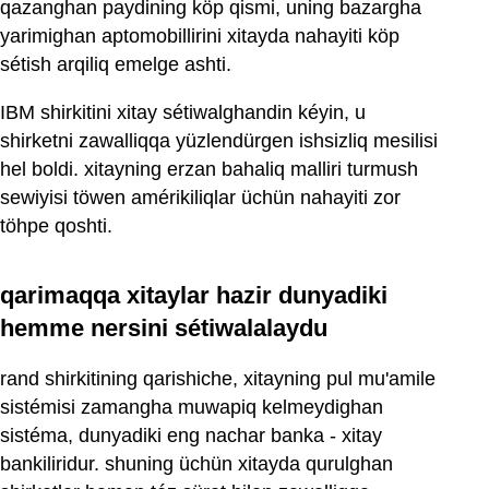
qazanghan paydining köp qismi, uning bazargha
yarimighan aptomobillirini xitayda nahayiti köp
sétish arqiliq emelge ashti.
IBM shirkitini xitay sétiwalghandin kéyin, u
shirketni zawalliqqa yüzlendürgen ishsizliq mesilisi
hel boldi. xitayning erzan bahaliq malliri turmush
sewiyisi töwen amérikiliqlar üchün nahayiti zor
töhpe qoshti.
qarimaqqa xitaylar hazir dunyadiki
hemme nersini sétiwalalaydu
rand shirkitining qarishiche, xitayning pul mu'amile
sistémisi zamangha muwapiq kelmeydighan
sistéma, dunyadiki eng nachar banka - xitay
bankiliridur. shuning üchün xitayda qurulghan