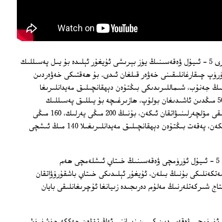
بىر قانچە كۈن ئىلگىرى خىتاي خەلق تورى 5 - ئىيۇل ۋەقەسىنىڭ يۈز بېرىشى ئۇيغۇر ئېلىدە بۇ يىل پەسىللىك
ۈپ چىقارغانلىقىنى خەۋەر قىلغان ئىدى. بۇ ھەقتىكى خەۋەردىن
نىڭ جەنۇب، شىماللىرىدىكى بىڭتۇەن دېھقانچىلىق مەيدانلىرىغا
خىتايدىن كېلىۋاتقان ئاققۇن ئىشچىلار 500 مىڭدىن ئاشىدىغان بولۇپ، ھازىرغىچە بۇ يىللىق پەسىللىك
ئىشلەمچىلەر سانى 360 مىڭغا يېتىدىغانلىقى مۆلچەرلىنىۋاتقان ئىكەن، بۇنىڭ 200 مىڭى يەرلىك، 160 مىڭى
خىتاي ئۆلكىلىرىدىن كېلىشى مۇمكىن ئىكەن، پەقەت بىڭتۇەن دېھقانچىلىق مەيدانلىرىغىلا 140 مىڭ ئىشچى
خىتاي ھۆكۈمىتى تارقاتقان ئۇچۇرلاردىن 5 - ئىيۇل ئۈرۈمچى ۋەقەسىنىڭ خىتاي ئىشلەمچى ھەم
تكەنلىكى بۇنىڭ بىلەن، ئۇيغۇر ئېلىدىكى خىتاي باشقۇرۇۋاتقان
 شىركەتلەرنىڭ مەلۇم دەرىجىدە زىيانغا ئۇچرىغانلىقى بايان
تاي ھۆكۈمىتىنىڭ 5 - ئىيۇل ئۈرۈمچى ۋەقەسىدىن كېيىن زىياننى ئەڭ تۆۋەن چەككە چۈشۈرۈش