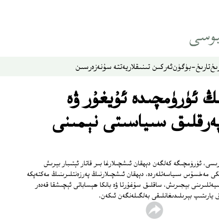
ىخ
تارىخ-بۈگۈن
ئەركىن تىنىقلار
يەتتە سۇ
نەزەر
سىن
ڭ ئۈرۈمچىدە ئۇيغۇر ۋە
 پەرقلىق سىياسىتى نېمىنى
ىسى، ئۈرۈمچىگە كەلگەن دېھقان ئىشچىلارغا بىر قاتار ئېتىبار بېرىش
ىكى مەخسۇس سىياسەتلەردە، دېھقان ئىشچىلارنىڭ پەرزەنتلىرىنىڭ مەكتەپكە
ەتلىرىنى بېجىرىش، ساقلىق سۇغۇرتا ۋە بانكا ھېساباتى ئېچىشقا قەدەر
يارىتىپ بېرىلىدىغانلىقى بەلگىلەنگەن ئىكەن.