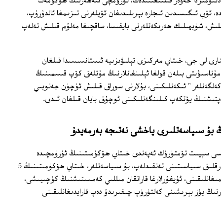
ادىئومىزدا خەۋەر قىلىنغىنىدەك، ئۈرۈمچى شەھەرلىك ھۆكۈمەت
ە، ئۆي ئىگىسىدىن ئىجارە بېرىلىدىغان ئۆيلەرنى تىزىمغا ئالدۇرۇپ،
لىش، شۈبھىلىك ھەرىكەتلەرنى بايقىسا، ساقچىغا مەلۇم قىلىش تەلەپ
ى لى جى، خىتاي مەركىزى تېلىۋىزىيە ئىستانسىسىدا قىلغان
ۋەقەسى مۇناسىۋىتى بىلەن قولغا ئېلىنغانلارنىڭ مۇتلەق كۆپ قىسمىنىڭ
كەلگەنلەر " ئىكەنلىكىنى، بۇلارنى سوراق قىلىش ئۈچۈن جەنوبىي
ىڭ بۇ سىياسەتلىرى ياخشى نەتىجە بەرمەيدۇ
ئىسى سېيىت تۆمتۈرۈك ئەپەندى خىتاي ھۆكۈمىتىنىڭ ئۈرۈمچىدە
خىتاي ۋە ئۇيغۇرلارغا يولغا قويۇۋاتقان پەرقلىق سىياسىتىنى تەنقىدلەپ، بۇ سىياسەتلەر، خىتاي ھۆكۈمىتىنىڭ 5
مىغانلىقىنى، ئۇيغۇرلارغا قاراتقان مىللىي كەمسىتىشنىڭ كۈچىيىشى،
نىڭ يۈز بېرىشىنى كەلتۈرۈپ چىقىرىدۇ دەپ قارايدىغانلىقىنى