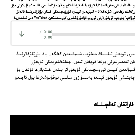
ﻛﯚﺭﯛﻧﯜﺷﻠﻪﺭ، ﻳﻪﻧﻰ 7 - ﺋﯩﻴﯘﻝ ﻛﯜﻧﯩﺪﯨﻜﻰ ﺋﯘﻳﻐﯘﺭ ﺋﺎﻳﺎﻟﻠﯩﺮﯨﻨﯩﯔ ﻧﺎﻣﺎﻳﯩﺸﻰ ﺟﻪﺭﻳﺎﻧﯩﺪﺍ ﺋﺎﻳﺎﻟﻼﺭ ﯞﻩ ﺑﺎﻟﯩﻠﯩﻼﺭﻧﯩﯔ ﺋﯘﭼﺮﯨﻐﺎﻥ ﻣﯘﺋﺎﻣﯩﻠﯩﺴﻰ، 13 - ﺋﯩﻴﯘﻝ ﻛﯜﻧﻰ ﻳﯜﺯ
ﺑﻪﺭﮔﻪﻥ ﺧﯩﺘﺎﻱ ﺳﺎﻗﭽﯩﻠﯩﺮﯨﻨﯩﯔ 2 ﺋﯘﻳﻐﯘﺭﻧﻰ ﺋﯧﺘﯩﭗ ﺋﯚﻟﺘﯜﺭﮔﻪﻟﯩﻚ ﯞﻩﻗﻪﺳﻰ، ﺷﯘﻧﺪﺍﻗﻼ 6 - ﺋﯩﻴﯘﻟﺪﯨﻦ ﻛﯧﻴﯩﻦ، ﺋﯜﺭﯛﻣﭽﯩﺪﯨﻜﻰ ﺧﯩﺘﺎﻱ ﭘﯘﻗﺮﺍﻟﯩﺮﯨﻨﯩﯔ ﻗﺎﻧﺪﺍﻕ
 "ﺋﻮﯞﻻﭖ" ﻳﯜﺭﯛﭖ، ﺋﯘﻳﻐﯘﺭﻻﺭﻧﻰ ﺋﯘﺭﯗﭖ ﺋﯚﻟﺘﯜﺭﯛﺷﻠﯩﺮﻯ ﻛﯚﺭﺳﯩﺘﯩﻠﮕﻪﻥ.
(YouTube ﺩﯨﻦ ﺋﯧﻠﯩﻨﺪﻯ.)
/
0:00
0:00
ىرى ئۇيغۇر ئېلىنىڭ جەنۇب، شىمالىدىن كەلگەن ياقا يۇرتلۇقلارنىڭ
ن تەدبىرلەرنى يولغا قويغان ئىدى. چەتئەللەردىكى ئۇيغۇر
لاتلىرى خىتاي ھۆكۈمىتىنىڭ 5 - ئىيۇلدىن كېيىن ئۈرۈمچىدىكى ئۇيغۇرلار بىلەن خىتايلارغا تۇتقان بۇ
يتىشى ئۇيغۇر ئېلىدە يەنىمۇ زور مىللىي توقۇنۇشلارغا يول ئاچىدۇ
قاراتقان كەڭچىلىك