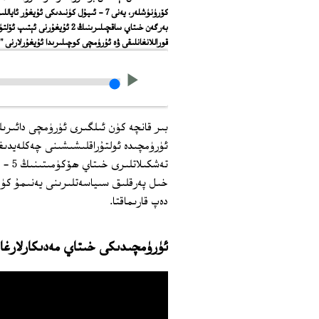
ﻗﻮﺭﺍﻟﻼﻧﻐﺎﻧﻠﯩﻘﻰ ﯞﻩ ﺋﯘﺭﯛﻣﭽﻰ ﻛﻮﭼﯩﻠﯩﺮﯨﺪﺍ ﺋﯘﻳﻐﯘﺭﻻﺭﻧﻰ
بىر قانچە كۈن ئىلگىرى ئۈرۈمچى دائىرىل
ئۈرۈمچىدە ئولتۇراقلىشىشىنى چەكلەيدىغا
تەشكى
خىل پەرقلىق سىياسەتلىرىنى يەنىمۇ كۈچە
دەپ قارىماقتا.
ئۈرۈمچىدىكى خىتاي مەدىكارلارغا 