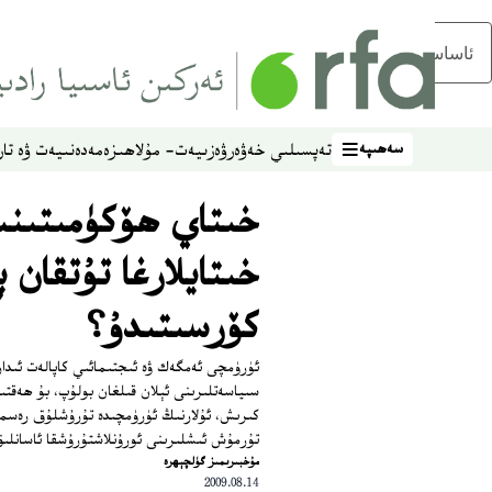
ئاساسلىق مەزمۇنغا ئاتلاڭ
سەھىپە
تەپسىلىي خەۋەر
ۋەزىيەت- مۇلاھىزە
مەدەنىيەت ۋە تار
سەھىپە
خىتاي ھۆكۈمىتىنى
خىتايلارغا تۇتقان
كۆرسىتىدۇ؟
ئۈرۈمچى ئەمگەك ۋە ئىجتىمائىي كاپالەت ئىدار
سىياسەتلىرىنى ئېلان قىلغان بولۇپ، بۇ ھەقت
كىرىش، ئۇلارنىڭ ئۈرۈمچىدە تۇرۇشلۇق رەسمىي
تۇرمۇش ئىشلىرىنى ئورۇنلاشتۇرۇشقا ئاسانلىق 
ﻣﯘﺧﺒﯩﺮﯨﻤﯩﺰ ﮔﯜﻟﭽﯧﻬﺮﻩ
2009.08.14