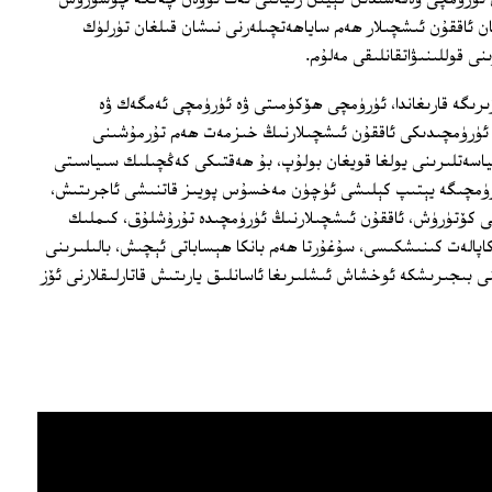
ن ئاققۇن ئىشچىلار ھەم ساياھەتچىلەرنى نىشان قىلغان تۈرلۈك
ى قوللىنىۋاتقانلىقى مەلۇم.
غۇستتىكى خەۋىرىگە قارىغاندا، ئۈرۈمچى ھۆكۈمىتى ۋە ئۈرۈمچى ئەمگەك ۋە
تە ئۈرۈمچىدىكى ئاققۇن ئىشچىلارنىڭ خىزمەت ھەم تۇرمۇشىنى
سىياسەتلىرىنى يولغا قويغان بولۇپ، بۇ ھەقتىكى كەڭچىلىك سىياسىتى
ئۈرۈمچىگە يېتىپ كېلىشى ئۈچۈن مەخسۇس پويىز قاتنىشى ئاجرىتىش،
نى كۆتۈرۈش، ئاققۇن ئىشچىلارنىڭ ئۈرۈمچىدە تۇرۇشلۇق، كىملىك
اپالەت كىنىشكىسى، سۇغۇرتا ھەم بانكا ھېساباتى ئېچىش، بالىلىرىنى
 بىجىرىشكە ئوخشاش ئىشلىرىغا ئاسانلىق يارىتىش قاتارلىقلارنى ئۆز