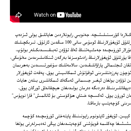
اردا كۆرسىتىلىشىچە، جەنوبىي رايونلاردىن ھاياتلىق يولى ئىزدەپ
ئۈرۈمچىگە كىلىپ تۇرۇپ قالغان "ياقا يۇرتلۇق ئۇيغۇرلارنىڭ ئومۇمى سانى 100 مىڭدىن ئارتۇق. تىرىكچىلىك
ۇرلار ئۈرۈمچىدە جەمئىيەتنىڭ ئەڭ تۆۋەن تەبىقىسىدىكىلەر بولۇپ،
 يۇرتلۇق ئۇيغۇرلارنىڭ رادىئومىزغا بەرگەن ئىنكاسلىرىدىن مەلۇمكى،
اتقان ئىجتىمائى پاراۋانلىقىدىن، سالامەتلىك سۇغورتىسىدىن بەھرىمان
 ئۈچۈن پەرزەنتلىرىنى ئوقۇتۇش ئىمكانىيىتى يوق، پەقەت ئۇيغۇرلار
ىن تۆۋەن بولغان ئېغىر جىسمانى ئەمگەك ئىمكانلىرى بىلەن ھايات
ېھقانلىرىنىڭ دەردىگە دەرمان بولىدىغان ھېچقانداق ئورگان يوق،
غان ئورۇن يوق. ئەكسىچە خىتاي ھۆكۈمىتى بۇ ئاتالمىش" قارا نوپۇس"
ىرىنى كۈچەيتىپ بارماقتا.
ل ۋەقەسىدىن كېيىن، ئۇيغۇر ئاپتونوم رايونىنىڭ پايتەختى ئۈرۈمچىدە كۆچمە
شىشىغا چەكلىمە قويۇشنى كۈچەيتىدىغان يېڭى تەدبىرلەرنى يولغا