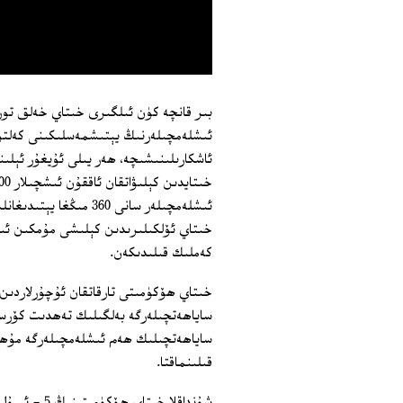
ئىشلەمچىلەرنىڭ يېتىشمەسلىكىنى كەلتۈر
ئاشكارىلىنىشىچە، ھەر يىلى ئۇيغۇر ئېلى
كەملىك قىلىدىكەن.
ساياھەتچىلەرگە بەلگىلىك تەھدىت كۆرسە
ساياھەتچىلىك ھەم ئىشلەمچىلەرگە مۇھتاج
قىلىنماقتا.
شۇنداقلا خى