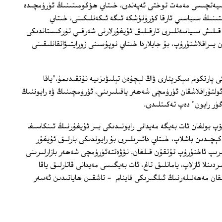
الىيەتچىسى مەمەت توختى ئەپەندى، خىتاي ھۆكۈمىتىنىڭ ئۈرۈمچىدە
اسىتىنىڭ سىياسىي ئارقا كۆرۈنۈشكە ئىگە ئىكەنلىكىنى، خىتاي
ىلىش سىياسەتلىرى ئارقىلىق ئۇيغۇرلارنى شەرقىي تۈركىستاندىكى
 يىراقلاشتۇرۇپ، بۇ جايلاردا خىتاي نوپۇسىنى زورايتىۋاتقانلىقىنى
ى پارتكوم سېكرېتارى ۋاڭ لېچۇەن تېلىۋىزىيە نۇتقىدىمۇ،"ياقا
ئولتۇراقلاشقان ئۈرۈمچى شەھەر ياقىلىرىنى، ئۈرۈمچىنىڭ ۋە رايوننىڭ
ۈر رايون" دەپ تەكىتلىدى.
كۆپ بولغان ئات بەيگە مەيدانى رايونىدىكى بىر ئۇيغۇرنىڭ ئىنكاسىغا
 بەرگەن كېچىدىن باشلاپ، خىتاي دائىرىلىرى بۇ رايوندىكى بارلىق ئۇيغۇر
رىپ ئاختۇرۇپ تۇتقۇن قىلغان. نۆۋەتتەئۈرۈمچى شەھەر بازارلىرىنى
دىنلا ئازلاپ، يامانلىق تاغ، ئات بەيگىسى مەيدانى قاتارلىق ياقا
قان مەھەلىلەرنىڭ ئىلگىرىكى قاينام ‏ - تاشقىن ھاياتىدىن ئەسەر