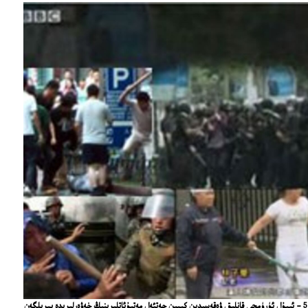
YouTube ﺩﯨﻦ ﺋﯧﻠﯩﻨﻐﺎﻥ ﺑﯘ ﺳﯜﺭﻩﺗﻠﻪﺭ ﻛﯩﺮﯨﺸﺘﯜﺭﻣﯩﺴﯩﺪﻩ، 5 - ﺋﯩﻴﯘﻝ ﺋﯜﺭﯛﻣﭽﻰ ﻗﺎﻧﻠﯩﻖ ﯞﻩﻗﻪﺳﯩﺪﯨﻦ ﻛﯧﻴﯩﻦ ﭼﻪﺗﺌﻪﻝ ﻣﻪﺗﺒﯘﺋﺎﺗﻠﯩﺮﯨﻨﯩﯔ ﺧﻪﯞﻩﺭﻟﯩﺮﯨﺪﻩ ﺑﯧﺮﯨﻠﮕﻪﻥ