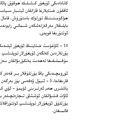
كانادادىكى ئۇيغۇر كىشىلىك ھوقۇق پائ
ئاققۇن خىتايلارغا قاراتقان ئېتىبار سىي
ھۆكۈمىتىنىڭ تۈرلۈك باستۇرۇش، قامال ق
بايلىقلار مەركەزلەشكەن شىمالىي رايوندىن
ئوتتۇرىغا قويدى.
14 - ئاۋغۇست خىتاينىڭ ئۇيغۇر ئېلىدىك
يۇرتلاردىن كەلگەن ئۇيغۇرلار توپلىشىپ 
مۇقىملىقىغا تەھدىت يەتكۈزىۋاتقان سەزگ
ئۈرۈمچىدىكى ياقا يۇرتلۇقلار بىر قەدەر 
قارىغاندا، 5 - ئىيۇل ۋەقەسى يۈز
ياشلىرى ھەم ئەرلىرىنى ئۆيمۇ ‏- ئۆي كى
ئاۋات قىلىۋاتقان ئۇششاق تىجارەتچىلەر بىر
يۇرتلۇق ئۇيغۇرلار توپلىشىپ ئولتۇراقلاش
قالمىغان.