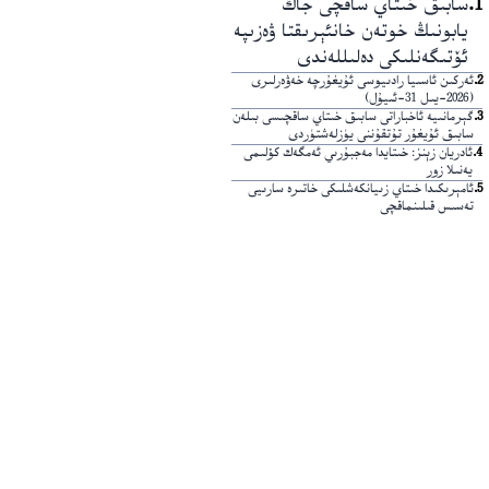
1
.
سابىق خىتاي ساقچى جاڭ
يابونىڭ خوتەن خانئېرىقتا ۋەزىپە
ئۆتىگەنلىكى دەلىللەندى
2
.
ئەركىن ئاسىيا رادىيوسى ئۇيغۇرچە خەۋەرلىرى
(2026-يىل 31-ئىيۇل)
3
.
گېرمانىيە ئاخباراتى سابىق خىتاي ساقچىسى بىلەن
سابىق ئۇيغۇر تۇتقۇننى يۈزلەشتۈردى
4
.
ئادريان زېنز: خىتايدا مەجبۇرىي ئەمگەك كۆلىمى
يەنىلا زور
5
.
ئامېرىكىدا خىتاي زىيانكەشلىكى خاتىرە سارىيى
تەسىس قىلىنماقچى