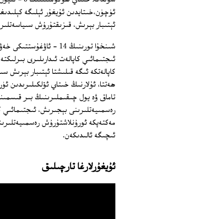
ئۈچۈن،خىتايدىن ئۇيغۇر ئېلىگە كېلىدىغا
ئېتىبار بېرىش، قىزىقتۇرۇش سىياسەتلىرىن
شىنخۇا تورىنىڭ 14 - ئاۋ
ئىجتىمائىي كاپالەت ئىدارىلىرى بىرلىك
كاپالەتكە ئىگە قىلىشتا ئېتىبار بېرىش 
ھەتتا، ئۇلارنىڭ خىتاي ئۆلكىلىرىدىن 
تاماق ۋە يول چىقىملىرىنىڭ بىر قىسمى
رەسمىيەتلىرىنى بېجىرىش، ئىجتىمائىي ك
مەكتەپكە ئورۇنلاشتۇرۇش رەسمىيەتلىرىنى
ئىچىگە ئالىدىكەن.
ئۇيغۇرلارغا تارچىلىق