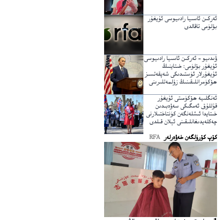
ئەركىن ئاسىيا رادىيوسى ئۇيغۇر
بۆلۈمى تاقالدى
ۋىدىيو – ئەركىن ئاسىيا رادىيوسى
ئۇيغۇر بۆلۈمى: خىتاينىڭ
ئۇيغۇرلار ئۈستىدىكى شەپقەتسىز
ھۆكۈمرانلىقىنىڭ زۇلمەتلىرىنى
يېرىپ ئۆتكۈچى نۇر
ئەنگلىيە ھۆكۈمىتى ئۇيغۇر
قۇللۇق ئەمگىكى سەۋەبىدىن
خىتايدا ئىشلەنگەن كۈنتاختىلارنى
چەكلەيدىغانلىقىنى ئېلان قىلدى
كۆپ كۆرۈلگەن خەۋەرلەر
RFA