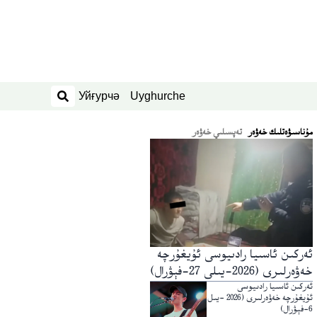
Уйғурчә
Uyghurche
ئىزدەش
ﻣﯘﻧﺎﺳﯩﯟﻩﺗﻠﯩﻚ ﺧﻪﯞﻩﺭ
تەپسىلىي خەۋەر
ئەركىن ئاسىيا رادىيوسى ئۇيغۇرچە
خەۋەرلىرى (2026-يىلى 27-فېۋرال)
ئەركىن ئاسىيا رادىيوسى
ئۇيغۇرچە خەۋەرلىرى (2026 -يىل
6-فېۋرال)