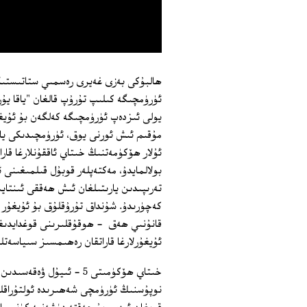
ھالبۇكى بەزى غەيرى رەسمىي ستاتىستىكىل
يولى ئىزدەپ ئۈرۈمچىگە كەلگەن بۇ ئۇيغ
مۇقىم ئىش ئورنى يوق، ئۈرۈمچىدىكى ياقا
ئۇلار ھۆكۈمەتنىڭ خىتاي ئاققۇنلارغا قار
بولالمايدۇ، مەكتەپلەر قوبۇل قىلمىغىنى
تەرىپىدىن يارىتىلغان ئىش ھەققى ئىنتاي
كەچۈرىدۇ. شۇنداق تۇرۇقلۇق بۇ ئۇيغۇر د
قانۇنىي ھەق ‏ - ھوقۇقلىرىنى قوغدايدى
ئۇيغۇرلارغا قاراتقان رەھىمسىز سىياسەتل
خىتاي ھۆكۈمىتى 5 - ئىيۇ
نوپۇسنىڭ ئۈرۈمچى شەھىرىدە ئولتۇراقلى