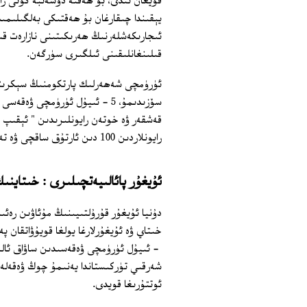
قويغان ئىدى، بۇ ھەقتە دۈشەنبە كۈنى ر
يېقىندا چىقارغان بۇ ھەقتىكى بەلگىلىمىد
ئىجارىكەشلەرنىڭ ھەرىكىتىنى نازارەت قى
قىلىنغانلىقىنى ئىلگىرى سۈرگەن.
ئۈرۈمچى شەھەرلىك پارتكومنىڭ سېكرىتار
سۆزىدىمۇ، 5 - ئىيۇل ئۈرۈمچى 
قەشقەر ۋە خوتەن رايونلىرىدىن " ئېقىپ 
رايونلاردىن 100 دىن ئارتۇق ساقچى ۋە تەپتىشنىڭ يۆتكەپ كىلىنگەنلىكىنى ئوچۇق بايان قىلغان ئىدى.
ئۇيغۇر پائالىيەتچىلىرى : خىتاين
دۇنيا ئۇيغۇر قۇرۇلتىيىنىڭ مۇئاۋىن رە
‏ - ئىيۇل ئۈرۈمچى ۋەقەسىدىن ساۋاق ئال
شەرقىي تۈركىستاندا يەنىمۇ چوڭ ۋەقەلەر
ئوتتۇرىغا قويدى.