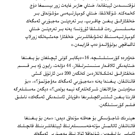
نۇقتىسىدىن ئېيتقاندا، خىتاي ھازىر غايەت زور بېسىمغا دۇچ
كەلمەكتە. شۇڭلاشقا، خىتاي كومپارتىيەسى مۇشۇنداق بىر
خەلقئارالىق يىغىن چاقىرىپ، بىر تەرەپتىن مەجبۇرىي ئەمگەك
مەسىلىسىنى رەت قىلىشقا ئۇرۇنسا؛ يەنە بىر تەرەپتىن خىتاي
كومپارتىيەسىنىڭ تەشۋىقاتلىرىنى خەلقئارا جەمئىيەتكە زورلاپ
تاڭماقچى بولۇۋاتىدۇ دەپ قارايمەن.»
خەۋەردە كۆرسىتىلىشىچە، 16-دېكابىر كۈنى ئېچىلغان بۇ يىغىنغا
خىتايدىكى ئالاقىدار مىنىستىرلىقلار، 44 دۆلەت، رايون ۋە بىر قىسىم
خەلقئارالىق تەشكىلاتلاردىن كەلگەن 200 دىن ئارتۇق كىشى
قاتناشقان. يىغىندا يەنە «مەجبۇرىي ئەمگەك مەۋجۇتمۇ؟»، «بۇ
سەۋەبتىن جازالانغان شىركەتلەرگە نېمە بولدى؟» دېگەن مەسىلىلەرگە
قارىتا يىغىن ئىشتىراكچىلىرىغا «قۇياش ئاستىدىكى ئەمگەك» ناملىق
فىلىم كۆرسىتىلگەن.
ھېنرىك شاجىۋىسكى بۇ ھەقتە مۇنداق دېدى: «مەن بۇ يىغىنغا
قاتناشقان ئاتالمىش مۇتەخەسسىسلەرنىڭ ئېيتقانلىرىنىڭ قانچىلىك
ئاساسى بارلىقىدىن، شۇنداقلا ئۇلارنىڭ مەجبۇرىي ئەمگەك