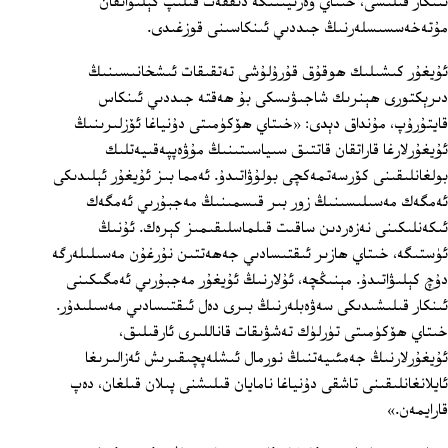
ئىنكار قىلىشى، خىتاي ۋەزىيىتىگە دىققەت قىلىپ كېلىۋاتقان
مۇتەخەسسىسلەرنىڭ جىددىي ئىنكاسىنى قوزغىدى.
ئۇيغۇر كىشىلىك ھوقۇق قۇرۇلۇشى تەتقىقات ئىشخانىسىنىڭ
دىرېكتورى ھېنرىك شاجىۋىسكى بۇ ھەقتە جىددىي ئىنكاس
قايتۇرۇپ، مۇنداق دېدى: «خىتاي ھۆكۈمىتى دۇنياغا ئۆزلىرىنىڭ
ئۇيغۇرلارغا قاراتقان قاتتىق سىياسىتىنىڭ مۇۋەپپەقىيەتلىك
بولغانلىقىنى كۆرسەتمەكچى بولۇۋاتىدۇ. ئەمما بىز ئۇيغۇر ئېلىدىكى
ئەمگەك مەسىلىسىنىڭ زور بىر قىسمىنىڭ مەجبۇرىي ئەمگەك
ئىكەنلىكىنى نەزەردىن ساقىت قىلماسلىقىمىز كېرەك. ئۇنىڭ
ئۈستىگە، خىتاي ھازىر ئىقتىسادىي جەھەتتىن نۇرغۇن مەسىلىلەرگە
دۇچ كېلىۋاتىدۇ. مېنىڭچە، ئۇلارنىڭ ئۇيغۇر مەجبۇرىي ئەمگىكىنى
ئىنكار قىلىشىدىكى سەۋەبلەرنىڭ بىرى دەل ئىقتىسادىي مەسىلىدۇر.
خىتاي ھۆكۈمىتى تۈرلۈك تەشۋىقات قاناللىرى ئارقىلىق،
ئۇيغۇرلارنىڭ جەمئىيەتنىڭ نورمال ئىشلەپچىقىرىش ئەزالىرىغا
ئايلانغانلىقىنى تاشقى دۇنياغا نامايان قىلىشنى پىلان قىلغان، دەپ
قارايمەن.»