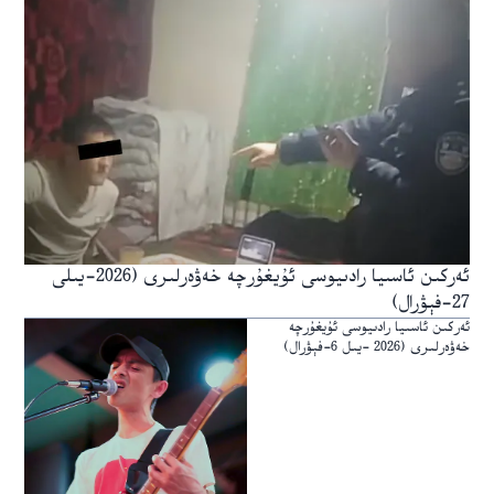
ئەركىن ئاسىيا رادىيوسى ئۇيغۇرچە خەۋەرلىرى (2026-يىلى
27-فېۋرال)
ئەركىن ئاسىيا رادىيوسى ئۇيغۇرچە
خەۋەرلىرى (2026 -يىل 6-فېۋرال)