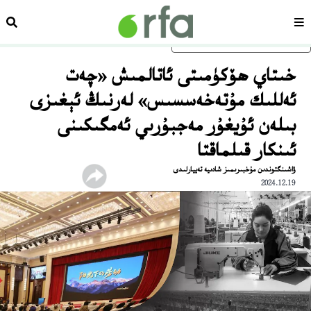
سەھىپە
ئىزد
ئاساسلىق مەزمۇنغا ئاتلاڭ
خىتاي ھۆكۈمىتى ئاتالمىش «چەت
ئەللىك مۇتەخەسسىس» لەرنىڭ ئېغىزى
بىلەن ئۇيغۇر مەجبۇرىي ئەمگىكىنى
ئىنكار قىلماقتا
ۋاشىنگتوندىن مۇخبىرىمىز شادىيە تەييارلىدى
2024.12.19