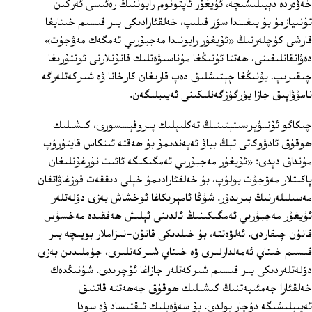
خەۋەردە دېيىلىشىچە، ئۇيغۇر ئاپتونوم رايوننىڭ رەئىسى ئەركىن
تۇنىيازمۇ بۇ يىغىندا سۆز قىلىپ، خەلقئارادىكى بىر قىسىم خىتايغا
قارشى كۈچلەرنىڭ «ئۇيغۇر رايونىدا مەجبۇرىي ئەمگەك مەۋجۇت»
دەۋاتقانلىقىنى، ھەتتا ئۇنىڭغا مۇناسىۋەتلىك قانۇنلارنى ئوتتۇرىغا
چىقىرىپ، بۇنىڭغا چېتىشلىق دەپ قارىغان كارخانا ۋە شىركەتلەرگە
نامۇۋاپىق جازا يۈرگۈزگەنلىكىنى ئەيىبلىگەن.
چىكاگو ئۇنىۋېرسىتېتىنىڭ تەكلىپلىك پىروفېسسورى، كىشىلىك
ھوقۇق ئادۋوكاتى تېڭ بياۋ ئەپەندىمۇ بۇ ھەقتە ئىنكاس قايتۇرۇپ
مۇنداق دېدى: «ئۇيغۇر مەجبۇرىي ئەمگىكىگە ئائىت نۇرغۇنلىغان
پاكىتلار مەۋجۇت بولۇپ، بۇ خەلقئارادىمۇ خېلى دىققەت قوزغاۋاتقان
مەسىلىلەرنىڭ بىرىدۇر. شۇڭا ئامېرىكاغا ئوخشاش بەزى دۆلەتلەر
ئۇيغۇر مەجبۇرىي ئەمگىكىنىڭ ئالدىنى ئېلىش ھەققىدە مەخسۇس
قانۇن چىقاردى. ئەلۋەتتە، بۇ خىلدىكى قانۇن-نىزاملار بويىچە بىر
قىسىم خىتاي ئەمەلدارلىرى ۋە خىتاي شىركەتلىرى، جۈملىدىن بەزى
دۆلەتلەردىكى بىر قىسىم شىركەتلەر جازاغا ئۇچرىدى. شۇنىڭدەك
خەلقئارا جەمئىيەتنىڭ كىشىلىك ھوقۇق جەھەتتە قاتتىق
ئەيىبلىشىگە دۇچار بولدى. بۇ سەۋەبلىك ئىقتىساد ۋە سودا