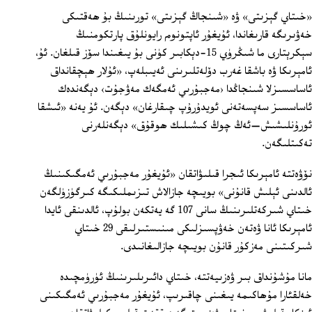
«خىتاي گېزىتى» ۋە «شىنجاڭ گېزىتى» تورىنىڭ بۇ ھەقتىكى
خەۋىرىگە قارىغاندا، ئۇيغۇر ئاپتونوم رايونلۇق پارتكومنىڭ
سېكرېتارى ما شىڭرۈي 15-دېكابىر كۈنى بۇ يىغىندا سۆز قىلغان. ئۇ،
ئامېرىكا ۋە باشقا غەرب دۆلەتلىرىنى ئەيىبلەپ، «ئۇلار ھېچقانداق
ئاساسسىزلا شىنجاڭدا ‹مەجبۇرىي ئەمگەك مەۋجۇت› دېگەندەك
ئاساسسىز سەپسەتەنى ئويدۇرۇپ چىقارغان» دېگەن. ئۇ يەنە «ئىشقا
ئورۇنلىشىش—ئەڭ چوڭ كىشىلىك ھوقۇق» دېگەنلەرنى
تەكىتلىگەن.
نۆۋەتتە ئامېرىكا ئىجرا قىلىۋاتقان «ئۇيغۇر مەجبۇرىي ئەمگىكىنىڭ
ئالدىنى ئېلىش قانۇنى» بويىچە جازالاش تىزىملىكىگە كىرگۈزۈلگەن
خىتاي شىركەتلىرىنىڭ سانى 107 گە يەتكەن بولۇپ، ئالدىنقى ئايدا
ئامېرىكا ئانا ۋەتەن خەۋپسىزلىكى مىنىستىرلىقى 29 خىتاي
شىركىتىنى مەزكۇر قانۇن بويىچە جازالىغانىدى.
مانا مۇشۇنداق بىر ۋەزىيەتتە، خىتاي دائىرىلىرىنىڭ ئۈرۈمچىدە
خەلقئارا مۇھاكىمە يىغىنى چاقىرىپ، ئۇيغۇر مەجبۇرىي ئەمگىكىنى