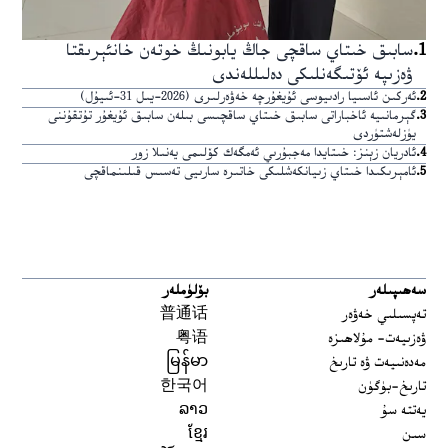
1
.
سابىق خىتاي ساقچى جاڭ يابونىڭ خوتەن خانئېرىقتا
ۋەزىپە ئۆتىگەنلىكى دەلىللەندى
2
.
ئەركىن ئاسىيا رادىيوسى ئۇيغۇرچە خەۋەرلىرى (2026-يىل 31-ئىيۇل)
3
.
گېرمانىيە ئاخباراتى سابىق خىتاي ساقچىسى بىلەن سابىق ئۇيغۇر تۇتقۇننى
يۈزلەشتۈردى
4
.
ئادريان زېنز: خىتايدا مەجبۇرىي ئەمگەك كۆلىمى يەنىلا زور
5
.
ئامېرىكىدا خىتاي زىيانكەشلىكى خاتىرە سارىيى تەسىس قىلىنماقچى
سەھىپىلەر
بۆلۈملەر
تەپسىلىي خەۋەر
普通话
ۋەزىيەت- مۇلاھىزە
粤语
مەدەنىيەت ۋە تارىخ
မြန်မာ
تارىخ-بۈگۈن
한국어
يەتتە سۇ
ລາວ
سىن
ខ្មែរ