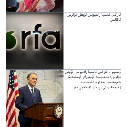
ئەركىن ئاسىيا رادىيوسى ئۇيغۇر بۆلۈمى
تاقالدى
ۋىدىيو – ئەركىن ئاسىيا رادىيوسى ئۇيغۇر
بۆلۈمى: خىتاينىڭ ئۇيغۇرلار ئۈستىدىكى
شەپقەتسىز ھۆكۈمرانلىقىنىڭ
زۇلمەتلىرىنى يېرىپ ئۆتكۈچى نۇر