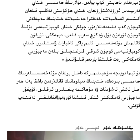
زىيارەتلەر ناھايىتى كۆپ بولدى. بۇلارنىڭ ھەممىسى خىتاي
تەرىپىدىن ئورۇنلاشتۇرۇلغان. خىتاي ھۆكۈمىتى تەكلىپ قىلغان
كىشىلەر ئەمەلىيەتتە خەلقئارا جەمئىيەتتە خىتاينىڭ مەنپەئەتى
ئۈچۈن گەپ قىلىدىغانلاردۇر. چۈنكى خىتاي كومپارتىيەسى بۇنىڭ
ئۈچۈن نۇرغۇن پۇل ۋە كۈچ سەرپ قىلدى. دېمەككى، نۇرغۇن
ئاتالمىش مۇتەخەسسىس، ئالىم ياكى ئاخبارات ۋاسىتىلىرى خىتاي
كومپارتىيەسى ئۈچۈن ئىرقىي قىرغىنچىلىق بىلەن مەجبۇرىي
ئەمگەكنى رەت قىلىشقا ياردەم قىلىۋاتىدۇ.»
بۇ تېما بويىچە سۆھبىتىمىزگە داخىل بولغان مۇتەخەسسىسلەرنىڭ
ھەممىسى بىردەك، خىتاينىڭ دىپلوماتىك قاناللاردىن باشقا يەنە ھەر
خىل تاشقى تەشۋىقات ۋە مۇھاكىمە يىغىنلىرى ئارقىلىق، ئۇيغۇر
مەجبۇرىي ئەمگىكىنى ئىنكار قىلىشقا ئۇرۇنۇۋاتقانلىقىنى تەكىتلەپ
ئۆتتى.
ﻣﯘﻧﺎﺳﯩﯟﻩﺗﻠﯩﻚ ﺧﻪﯞﻩﺭ
تەپسىلىي خەۋەر