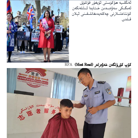
ئەنگلىيە ھۆكۈمىتى ئۇيغۇر قۇللۇق
ئەمگىكى سەۋەبىدىن خىتايدا ئىشلەنگەن
كۈنتاختىلارنى چەكلەيدىغانلىقىنى ئېلان
قىلدى
كۆپ كۆرۈلگەن خەۋەرلەر (Most Read)
RFA