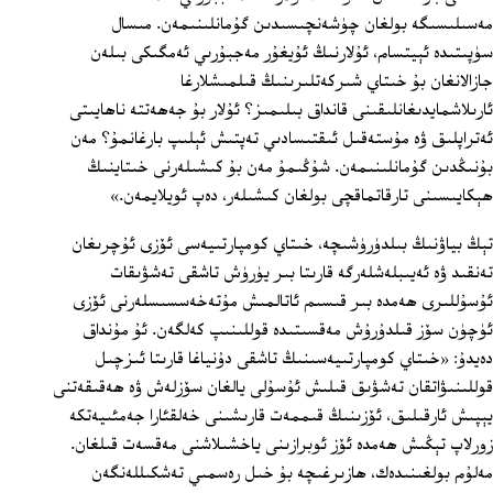
مەسىلىسىگە بولغان چۈشەنچىسىدىن گۇمانلىنىمەن. مىسال
سۈپىتىدە ئېيتسام، ئۇلارنىڭ ئۇيغۇر مەجبۇرىي ئەمگىكى بىلەن
جازالانغان بۇ خىتاي شىركەتلىرىنىڭ قىلمىشلارغا
ئارىلاشمايدىغانلىقىنى قانداق بىلىمىز؟ ئۇلار بۇ جەھەتتە ناھايىتى
ئەتراپلىق ۋە مۇستەقىل ئىقتىسادىي تەپتىش ئېلىپ بارغانمۇ؟ مەن
بۇنىڭدىن گۇمانلىنىمەن. شۇڭىمۇ مەن بۇ كىشىلەرنى خىتاينىڭ
ھېكايىسىنى تارقاتماقچى بولغان كىشىلەر، دەپ ئويلايمەن.»
تېڭ بياۋنىڭ بىلدۈرۈشىچە، خىتاي كومپارتىيەسى ئۆزى ئۇچرىغان
تەنقىد ۋە ئەيىبلەشلەرگە قارىتا بىر يۈرۈش تاشقى تەشۋىقات
ئۇسۇللىرى ھەمدە بىر قىسىم ئاتالمىش مۇتەخەسسىسلەرنى ئۆزى
ئۈچۈن سۆز قىلدۇرۇش مەقسىتىدە قوللىنىپ كەلگەن. ئۇ مۇنداق
دەيدۇ: «خىتاي كومپارتىيەسىنىڭ تاشقى دۇنياغا قارىتا ئىزچىل
قوللىنىۋاتقان تەشۋىق قىلىش ئۇسۇلى يالغان سۆزلەش ۋە ھەقىقەتنى
يېپىش ئارقىلىق، ئۆزىنىڭ قىممەت قارىشىنى خەلقئارا جەمئىيەتكە
زورلاپ تېڭىش ھەمدە ئۆز ئوبرازىنى ياخشىلاشنى مەقسەت قىلغان.
مەلۇم بولغىنىدەك، ھازىرغىچە بۇ خىل رەسمىي تەشكىللەنگەن