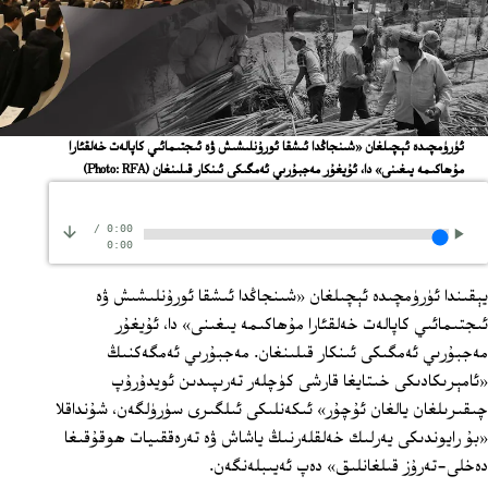
ئۈرۈمچىدە ئېچىلغان «شىنجاڭدا ئىشقا ئورۇنلىشىش ۋە ئىجتىمائىي كاپالەت خەلقئارا
مۇھاكىمە يىغىنى» دا، ئۇيغۇر مەجبۇرىي ئەمگىكى ئىنكار قىلىنغان
(Photo: RFA)
/
0:00
0:00
يېقىندا ئۈرۈمچىدە ئېچىلغان «شىنجاڭدا ئىشقا ئورۇنلىشىش ۋە
ئىجتىمائىي كاپالەت خەلقئارا مۇھاكىمە يىغىنى» دا، ئۇيغۇر
مەجبۇرىي ئەمگىكى ئىنكار قىلىنغان. مەجبۇرىي ئەمگەكنىڭ
«ئامېرىكادىكى خىتايغا قارشى كۈچلەر تەرىپىدىن ئويدۇرۇپ
چىقىرىلغان يالغان ئۇچۇر» ئىكەنلىكى ئىلگىرى سۈرۈلگەن، شۇنداقلا
«بۇ رايوندىكى يەرلىك خەلقلەرنىڭ ياشاش ۋە تەرەققىيات ھوقۇقىغا
دەخلى-تەرۇز قىلغانلىق» دەپ ئەيىبلەنگەن.