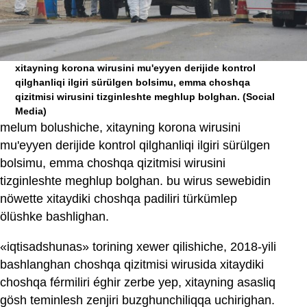
xitayning korona wirusini mu'eyyen derijide kontrol
qilghanliqi ilgiri sürülgen bolsimu, emma choshqa
qizitmisi wirusini tizginleshte meghlup bolghan.
(Social
Media)
melum bolushiche, xitayning korona wirusini
mu'eyyen derijide kontrol qilghanliqi ilgiri sürülgen
bolsimu, emma choshqa qizitmisi wirusini
tizginleshte meghlup bolghan. bu wirus sewebidin
nöwette xitaydiki choshqa padiliri türkümlep
ölüshke bashlighan.
«iqtisadshunas» torining xewer qilishiche, 2018-yili
bashlanghan choshqa qizitmisi wirusida xitaydiki
choshqa férmiliri éghir zerbe yep, xitayning asasliq
gösh teminlesh zenjiri buzghunchiliqqa uchirighan.