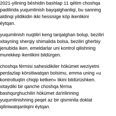
2021-yilining béshidin bashlap 11 qétim choshqa
padilirida yuqumlinish bayqalghanliqi, bu sanning
aldinqi yildikidin ikki hessisige köp ikenlikini
éytqan.
yuqumlinish nuqtiliri keng tarqalghan bolup, beziliri
xitayning sherqiy shimalida bolsa, beziliri gherbiy
jenubida iken. emeldarlar uni kontrol qilishning
murekkep ikenlikini bildürgen.
choshqa férmisi sahesidikiler hökümet weziyetni
perdazlap körsitiwatqan bolsimu, emma uning «u
kontrolluqtin chiqip ketken» likini bildürüshken.
xitaydiki bir qanche choshqa férma
bashqurghuchiliri hökümet da'irilirining
yuqumlinishning peqet az bir qisminila doklat
qiliniwatqanliqini éytqan.