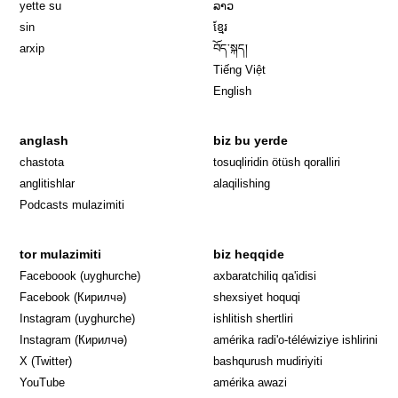
yette su
ລາວ
sin
ខ្មែរ
arxip
བོད་སྐད།
Tiếng Việt
English
anglash
biz bu yerde
Opens in 
chastota
tosuqliridin ötüsh qoralliri
anglitishlar
alaqilishing
Podcasts mulazimiti
tor mulazimiti
biz heqqide
Opens in new window
Faceboook (uyghurche)
axbaratchiliq qa'idisi
Opens in new window
Facebook (Кирилчә)
shexsiyet hoquqi
Opens in new window
Instagram (uyghurche)
ishlitish shertliri
Opens in new window
Instagram (Кирилчә)
amérika radi'o-téléwiziye ishlirini
Opens in new window
Opens in new
X (Twitter)
bashqurush mudiriyiti
Opens in new window
Opens in new window
YouTube
amérika awazi