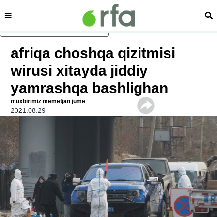
sehipe
izd
asasliq mezmungha atlang
afriqa choshqa qizitmisi
wirusi xitayda jiddiy
yamrashqa bashlighan
muxbirimiz memetjan jüme
2021.08.29