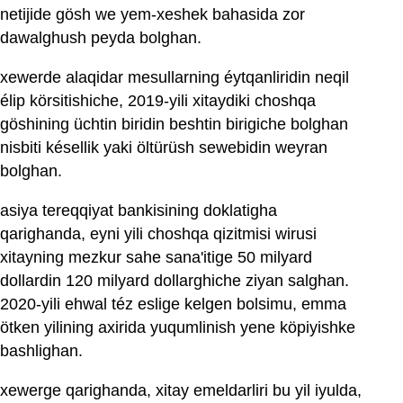
netijide gösh we yem-xeshek bahasida zor
dawalghush peyda bolghan.
xewerde alaqidar mesullarning éytqanliridin neqil
élip körsitishiche, 2019-yili xitaydiki choshqa
göshining üchtin biridin beshtin birigiche bolghan
nisbiti késellik yaki öltürüsh sewebidin weyran
bolghan.
asiya tereqqiyat bankisining doklatigha
qarighanda, eyni yili choshqa qizitmisi wirusi
xitayning mezkur sahe sana'itige 50 milyard
dollardin 120 milyard dollarghiche ziyan salghan.
2020-yili ehwal téz eslige kelgen bolsimu, emma
ötken yilining axirida yuqumlinish yene köpiyishke
bashlighan.
xewerge qarighanda, xitay emeldarliri bu yil iyulda,