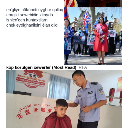
en'gliye hökümiti uyghur qulluq
emgiki sewebidin xitayda
ishlen'gen küntaxtilarni
chekleydighanliqini élan qildi
köp körülgen xewerler (Most Read)
RFA