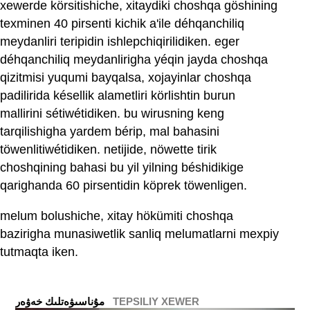
xewerde körsitishiche, xitaydiki choshqa göshining
texminen 40 pirsenti kichik a'ile déhqanchiliq
meydanliri teripidin ishlepchiqirilidiken. eger
déhqanchiliq meydanlirigha yéqin jayda choshqa
qizitmisi yuqumi bayqalsa, xojayinlar choshqa
padilirida késellik alametliri körlishtin burun
mallirini sétiwétidiken. bu wirusning keng
tarqilishigha yardem bérip, mal bahasini
töwenlitiwétidiken. netijide, nöwette tirik
choshqining bahasi bu yil yilning béshidikige
qarighanda 60 pirsentidin köprek töwenligen.
melum bolushiche, xitay hökümiti choshqa
bazirigha munasiwetlik sanliq melumatlarni mexpiy
tutmaqta iken.
TEPSILIY XEWER
ﻣﯘﻧﺎﺳﯩﯟﻩﺗﻠﯩﻚ ﺧﻪﯞﻩﺭ