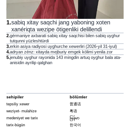
1
.
sabiq xitay saqchi jang yaboning xoten
xanériqta wezipe ötigenliki delillendi
2
.
gérmaniye axbarati sabiq xitay saqchisi bilen sabiq uyghur
tutqunni yüzleshtürdi
3
.
erkin asiya radiyosi uyghurche xewerliri (2026-yil 31-iyul)
4
.
adryan zénz: xitayda mejburiy emgek kölimi yenila zor
5
.
jenubiy uyghur rayonida 143 mingdin artuq oyghur bala ata-
anisidin ayrilip qalghan
sehipiler
bölümler
tepsiliy xewer
普通话
weziyet- mulahize
粤语
medeniyet we tarix
မြန်မာ
tarix-bügün
한국어