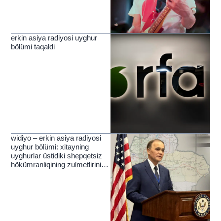
erkin asiya radiyosi uyghur
bölümi taqaldi
widiyo – erkin asiya radiyosi
uyghur bölümi: xitayning
uyghurlar üstidiki shepqetsiz
hökümranliqining zulmetlirini
yérip ötküchi nur