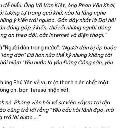
ều dễ hiểu. Ông Võ Văn Kiệt, ông Phan Văn Khải,
 tương tự trong quá khứ, nào là lắng nghe
hững ý kiến trái ngược. Gần đây nhất là Đại hội
ân đóng góp ý kiến, thế rồi những người đóng
ông an theo dõi, cắt Internet và điện thoại.”
là "Người dân trong nước":
"Người dân bị ép buộc
 "lòng dân" Đã hơn nửa thế kỷ nhưng không tài
hái niệm "Yêu nước là yêu Đảng Cộng sản, yêu
húng Phú Yên về vụ một thanh niên chết một
ng an, bạn Teresa nhận xét:
h né. Phóng viên hỏi về sự việc xảy ra tại địa
 cũng trả lời rằng “Yêu cầu hỏi lãnh đạo, mà
trả lời được ...”