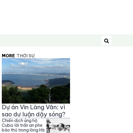
Tìm kiếm
MORE
THỜI SỰ
Dự án Vin Làng Vân: vì
sao dư luận dậy sóng?
Chiến dịch ủng hộ
Cuba: lời trấn an phe
bảo thủ trong lòng Hà