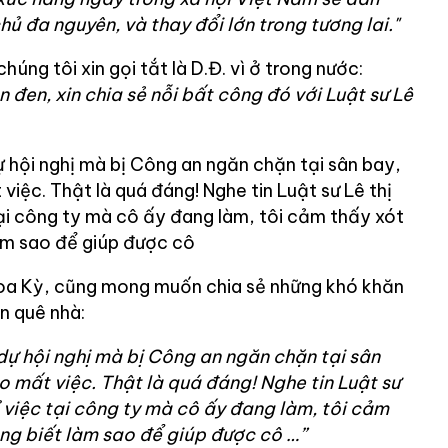
 đa nguyên, và thay đổi lớn trong tương lai."
úng tôi xin gọi tắt là D.Đ. vì ở trong nước:
 đen, xin chia sẻ nỗi bất công đó với Luật sư Lê
ự hội nghị mà bị Công an ngăn chặn tại sân bay,
việc. Thật là quá đáng! Nghe tin Luật sư Lê thị
tại công ty mà cô ấy đang làm, tôi cảm thấy xót
àm sao để giúp được cô
Hoa Kỳ, cũng mong muốn chia sẻ những khó khăn
n quê nhà:
 dự hội nghị mà bị Công an ngăn chặn tại sân
o mất việc. Thật là quá đáng! Nghe tin Luật sư
ỉ việc tại công ty mà cô ấy đang làm, tôi cảm
ng biết làm sao để giúp được cô …”