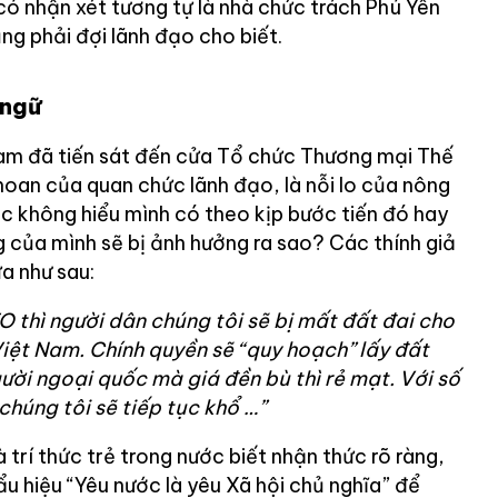
có nhận xét tương tự là nhà chức trách Phú Yên
ũng phải đợi lãnh đạo cho biết.
 ngữ
am đã tiến sát đến cửa Tổ chức Thương mại Thế
hoan của quan chức lãnh đạo, là nỗi lo của nông
ớc không hiểu mình có theo kịp bước tiến đó hay
 của mình sẽ bị ảnh hưởng ra sao? Các thính giả
ữa như sau:
 thì người dân chúng tôi sẽ bị mất đất đai cho
Việt Nam. Chính quyền sẽ “quy hoạch” lấy đất
ời ngoại quốc mà giá đền bù thì rẻ mạt. Với số
 chúng tôi sẽ tiếp tục khổ …”
rí thức trẻ trong nước biết nhận thức rõ ràng,
u hiệu “Yêu nước là yêu Xã hội chủ nghĩa” để