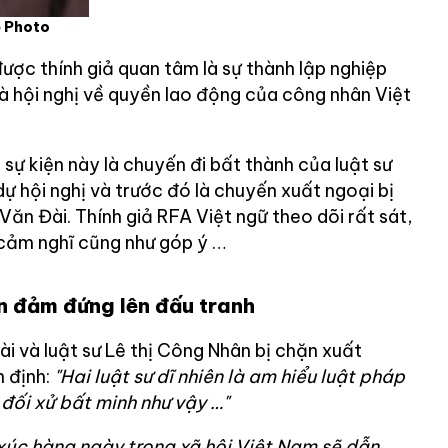
e Photo
được thính giả quan tâm là sự thành lập nghiệp
à hội nghị về quyền lao động của công nhân Việt
sự kiện này là chuyến đi bất thành của luật sư
ự hội nghị và trước đó là chuyến xuất ngoại bị
Văn Đài. Thính giả RFA Việt ngữ theo dõi rất sát,
 cảm nghĩ cũng như góp ý …
n đảm đứng lên đấu tranh
i và luật sư Lê thị Công Nhân bị chặn xuất
n định:
"Hai luật sư dĩ nhiên là am hiểu luật pháp
đối xử bất minh như vậy …"
xúc hàng ngày trong xã hội Việt Nam sẽ dẫn