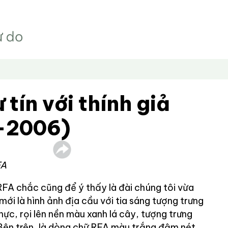
 tín với thính giả
-2006)
FA
FA chắc cũng để ý thấy là đài chúng tôi vừa
mới là hình ảnh địa cầu với tia sáng tượng trưng
hực, rọi lên nền màu xanh lá cây, tượng trưng
 Bên trên, là dòng chữ RFA màu trắng đậm nét.