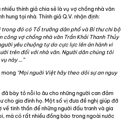
nhiều thính giả chia sẻ là vụ vợ chồng nhà văn
h hung tại nhà. Thính giả Q.V. nhận định:
i trong đó có Tổ trưởng dân phố và Bí thư chi bộ
ấn công vợ chồng nhà văn Trần Khải Thanh Thủy
gười yêu chuộng tự do cực lực lên án hành vi
ười trên đối với nhà văn. Người dân chúng tôi
 vụ này …”
ân mong
"Mọi nguời Việt hãy theo dõi sự an nguy
iả đã bày tỏ nỗi lo âu cho những người can đảm
ư cho gia đình họ. Một số vị đưa đề nghị giúp đỡ
ợ về tinh thần để những người đấu tranh và gia
 loi, mà có rất nhiều đồng bào trong ngoài nước