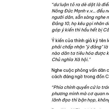
“dư luận tỏ ra dè dặt là đi
Nông Đức Mạnh v.v… đều nói
người dân, sẵn sàng nghe n
Đảng 10, họ kêu gọi nhân d
góp ý kiến thì hầu hết bị C
Ý kiến của thính giả ký tên 
phải chấp nhận "ý đảng" là
nào dân ta tiêu hóa được k
Chủ nghĩa Xã hội."
Nghe cuộc phỏng vấn dân c
cách đáng ngờ trong đồn Cô
“Phía chính quyền cứ lo trán
phương mình mà cơ quan nào
lãnh đạo thì bận họp, không 