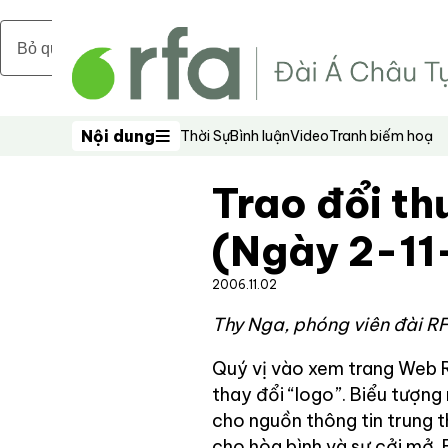
Bỏ qua nội dung chính
Nội dung
Thời Sự
Bình luận
Video
Tranh biếm hoạ
Nội dung
Trao đổi thư
(Ngày 2-11
2006.11.02
Thy Nga, phóng viên đài R
Quý vị vào xem trang Web R
thay đổi “logo”. Biểu tượng 
cho nguồn thông tin trung t
cho hòa bình và sự cởi mở.