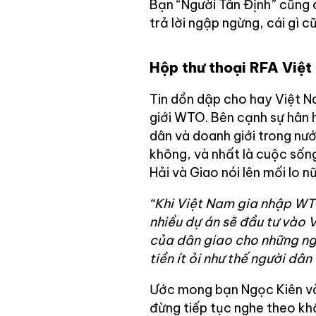
Bạn “Người Tân Định” cũng 
trả lời ngập ngừng, cái gì c
Hộp thư thoại RFA Việt
Tin dồn dập cho hay Việt N
giới WTO. Bên cạnh sự hân 
dân và doanh giới trong nư
không, và nhất là cuộc sống
Hải và Giao nói lên mối lo n
“Khi Việt Nam gia nhập WTO
nhiều dự án sẽ đầu tư vào 
của dân giao cho những ngư
tiền ít ỏi như thế người dân
Ước mong bạn Ngọc Kiên và t
đừng tiếp tục nghe theo khẩ