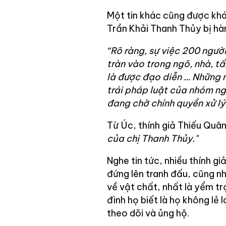
Một tin khác cũng được khá 
Trần Khải Thanh Thủy bị hàn
“Rõ ràng, sự việc 200 ngườ
tràn vào trong ngõ, nhà, t
là được đạo diễn … Những n
trái pháp luật của nhóm ng
đang chờ chính quyền xử lý
Từ Úc, thính giả Thiếu Qu
của chị Thanh Thủy."
Nghe tin tức, nhiều thính g
đứng lên tranh đấu, cũng nh
về vật chất, nhất là yểm tr
đình họ biết là họ không lẻ
theo dõi và ủng hộ.