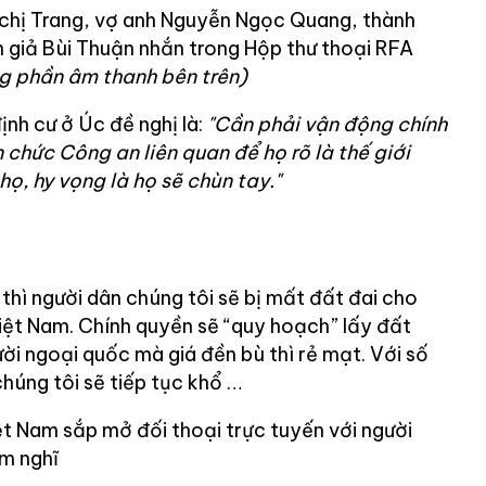
 chị Trang, vợ anh Nguyễn Ngọc Quang, thành
h giả Bùi Thuận nhắn trong Hộp thư thoại RFA
ng phần âm thanh bên trên)
ịnh cư ở Úc đề nghị là:
"Cần phải vận động chính
n chức Công an liên quan để họ rõ là thế giới
họ, hy vọng là họ sẽ chùn tay."
thì người dân chúng tôi sẽ bị mất đất đai cho
Việt Nam. Chính quyền sẽ “quy hoạch” lấy đất
ời ngoại quốc mà giá đền bù thì rẻ mạt. Với số
 chúng tôi sẽ tiếp tục khổ …
t Nam sắp mở đối thoại trực tuyến với người
ảm nghĩ