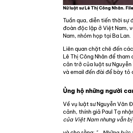
Nữ luật sư Lê Thị Công Nhân. Fil
Tuần qua, diễn tiến thời sự 
đoàn độc lập ở Việt Nam, v
Nam, nhóm họp tại Ba Lan.
Liên quan chặt chẽ đến các 
Lê Thị Công Nhân để tham d
cản trở của luật sư Nguyễn 
và email đến đài để bày tỏ
Ủng hộ những người ca
Về vụ luật sư Nguyễn Văn Đà
cảnh, thính giả Paul Tạ nhậ
của Việt Nam nhưng vẫn bị 
và cho rằng:
"… Những bức 