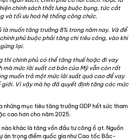
 hiện chính sách thắt lưng buộc bụng, tức cắt
ng và tối ưu hoá hệ thống công chức.
ủ là muốn tăng trưởng 8% trong năm nay. Và để
chính phủ buộc phải tăng chi tiêu công, vào khi
gừng lại.
g thì chính phủ có thể tăng thuế hoặc đi vay
ình mà mức lãi suất cơ bản của Mỹ vẫn còn rất
ông muốn trả một mức lãi suất quá cao để vay
hế giới. Vì vậy mà họ đã quyết định tăng các mức
ra những mục tiêu tăng trưởng GDP hết sức tham
ặc cao hơn cho năm 2025.
nào khác là tăng vốn đầu tư công ồ ạt. Nguồn
ự án trọng điểm quốc gia như Cao tốc Bắc-