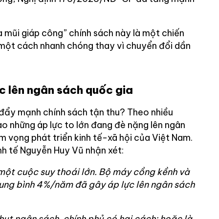
a mũi giáp công” chính sách này là một chiến
u một cách nhanh chóng thay vì chuyển đổi dần
ực lên ngân sách quốc gia
đẩy mạnh chính sách tận thu? Theo nhiều
ào những áp lực to lớn đang đè nặng lên ngân
m vọng phát triển kinh tế-xã hội của Việt Nam.
inh tế Nguyễn Huy Vũ nhận xét:
ột cuộc suy thoái lớn. Bộ máy cồng kềnh và
rung bình 4%/năm đã gây áp lực lên ngân sách
hụt ngân sách, chính phủ có hai cách: hoặc là