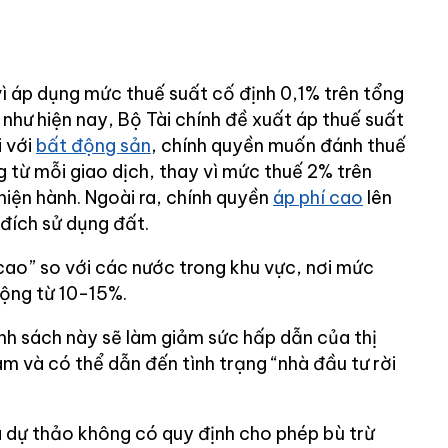
vì áp dụng mức thuế suất cố định 0,1% trên tổng
h như hiện nay, Bộ Tài chính đề xuất áp thuế suất
i với
bất động sản
, chính quyền muốn đánh thuế
g từ mỗi giao dịch, thay vì mức thuế 2% trên
hiện hành. Ngoài ra, chính quyền
áp phí cao
lên
đích sử dụng đất.
cao” so với các nước trong khu vực, nơi mức
ộng từ 10-15%.
ính sách này sẽ làm giảm sức hấp dẫn của thị
m và có thể dẫn đến tình trạng “nhà đầu tư rời
à dự thảo không có quy định cho phép bù trừ