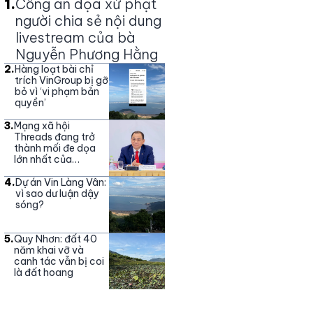
1
.
Công an dọa xử phạt
người chia sẻ nội dung
livestream của bà
Nguyễn Phương Hằng
2
.
Hàng loạt bài chỉ
trích VinGroup bị gỡ
bỏ vì ‘vi phạm bản
quyền’
3
.
Mạng xã hội
Threads đang trở
thành mối đe dọa
lớn nhất của
Vingroup
4
.
Dự án Vin Làng Vân:
vì sao dư luận dậy
sóng?
5
.
Quy Nhơn: đất 40
năm khai vỡ và
canh tác vẫn bị coi
là đất hoang