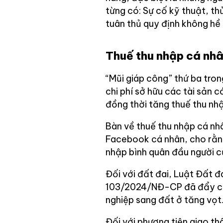
từng có: Sự cố kỹ thuật, thủ
tuân thủ quy định không hề
Thuế thu nhập cá nhân
“Mũi giáp công” thứ ba tro
chi phí sở hữu các tài sản c
đồng thời tăng thuế thu nh
Bàn về thuế thu nhập cá nh
Facebook cá nhân, cho rằng
nhập bình quân đầu người c
Đối với đất đai, Luật Đất đ
103/2024/NĐ-CP đã đẩy chi
nghiệp sang đất ở tăng vọt
Đối với phương tiện giao 