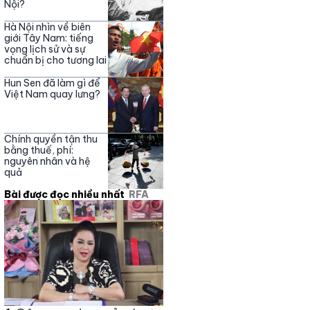
Nội?
Hà Nội nhìn về biên
giới Tây Nam: tiếng
vọng lịch sử và sự
chuẩn bị cho tương lai
Hun Sen đã làm gì để
Việt Nam quay lưng?
Chính quyền tận thu
bằng thuế, phí:
nguyên nhân và hệ
quả
Bài được đọc nhiều nhất
RFA