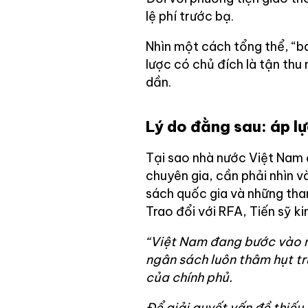
lệ phí trước bạ.
Nhìn một cách tổng thể, “b
lược có chủ đích là tận th
dần.
Lý do đằng sau: áp l
Tại sao nhà nước Việt Nam 
chuyên gia, cần phải nhìn v
sách quốc gia và những tha
Trao đổi với RFA, Tiến sỹ k
“Việt Nam đang bước vào m
ngân sách luôn thâm hụt t
của chính phủ.
Để giải quyết vấn đề thiếu 