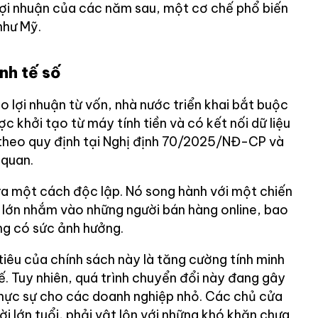
ợi nhuận của các năm sau, một cơ chế phổ biến
như Mỹ.
nh tế số
 lợi nhuận từ vốn, nhà nước triển khai bắt buộc
 khởi tạo từ máy tính tiền và có kết nối dữ liệu
, theo quy định tại Nghị định 70/2025/NĐ-CP và
 quan.
ra một cách độc lập. Nó song hành với một chiến
ô lớn nhắm vào những người bán hàng online, bao
ng có sức ảnh hưởng.
iêu của chính sách này là tăng cường tính minh
. Tuy nhiên, quá trình chuyển đổi này đang gây
hực sự cho các doanh nghiệp nhỏ. Các chủ cửa
ời lớn tuổi, phải vật lộn với những khó khăn chưa