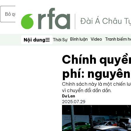
Bỏ qua nội dung chính
Bình luận
Video
Tranh biếm 
Nội dung
Thời Sự
Nội dung
Chính quyền
phí: nguyên
Chính sách này là một chiến l
vì chuyển đổi dần dần.
Dư Lan
2025.07.29