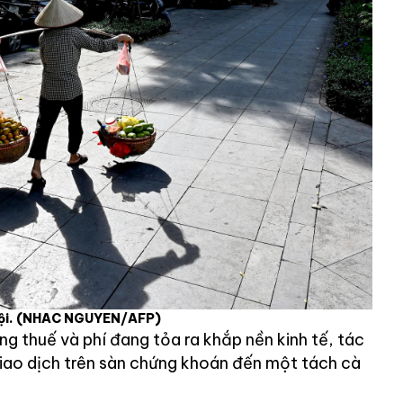
ội.
(NHAC NGUYEN/AFP)
g thuế và phí đang tỏa ra khắp nền kinh tế, tác
iao dịch trên sàn chứng khoán đến một tách cà
.