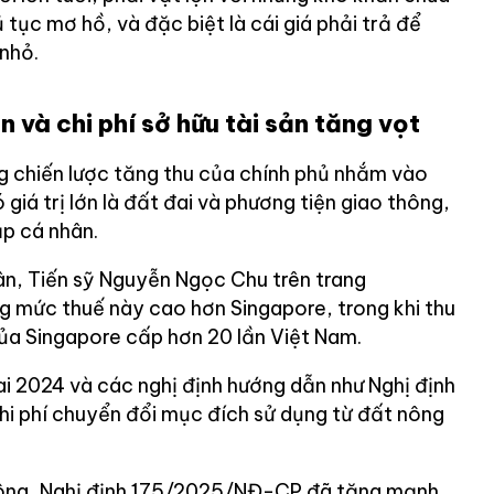
 tục mơ hồ, và đặc biệt là cái giá phải trả để
 nhỏ.
 và chi phí sở hữu tài sản tăng vọt
ng chiến lược tăng thu của chính phủ nhắm vào
ó giá trị lớn là đất đai và phương tiện giao thông,
ập cá nhân.
ân, Tiến sỹ Nguyễn Ngọc Chu trên trang
 mức thuế này cao hơn Singapore, trong khi thu
ủa Singapore cấp hơn 20 lần Việt Nam.
ai 2024 và các nghị định hướng dẫn như Nghị định
 phí chuyển đổi mục đích sử dụng từ đất nông
.
thông, Nghị định 175/2025/NĐ-CP đã tăng mạnh