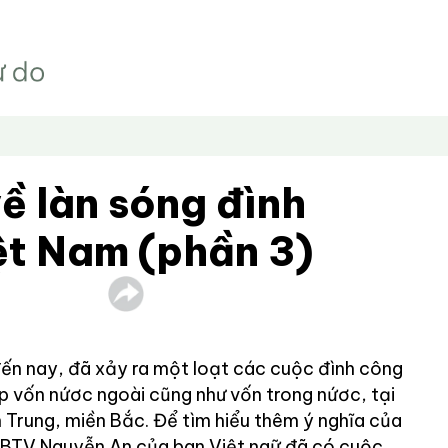
ề làn sóng đình
ệt Nam (phần 3)
đến nay, đã xảy ra một loạt các cuộc đình công
ệp vốn nứơc ngoài cũng như vốn trong nứơc, tại
 Trung, miền Bắc. Để tìm hiểu thêm ý nghĩa của
, BTV Nguyễn An của ban Việt ngữ đã có cuộc