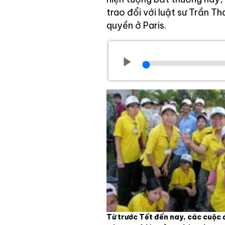
trao đổi với luật sư Trần T
quyền ở Paris.
Từ trước Tết đến nay, các cuộc 