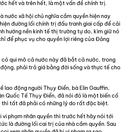
ớc hết và trên hết, là một vấn đề chính trị.
à nước xã hội chủ nghĩa cầm quyền hiện nay
hiện đường lối chính trị đấu tranh giai cấp để cải
 hướng nền kinh tế thị trường tự do, kìm giữ nó
 chỉ để phục vụ cho quyền lợi riêng của Đảng
ị có qui mô cả nước này đã bắt cả nước, trong
 động, phải trả giá bằng đời sống và thực tế cho
ề lao động người Thụy Điển, bà Elin Gauffin,
n Quốc Tế Thụy Điển, đã nói đó là một biến cố
thì tất đã phải có những lý do rất đặc biệt.
 vi phạm nhân quyền thì trước hết hãy nói tới
tức là đường lối cai trị của nhà cầm quyền. Sau
 coi xem nhân quyền đã bị vi phạm ra sao.