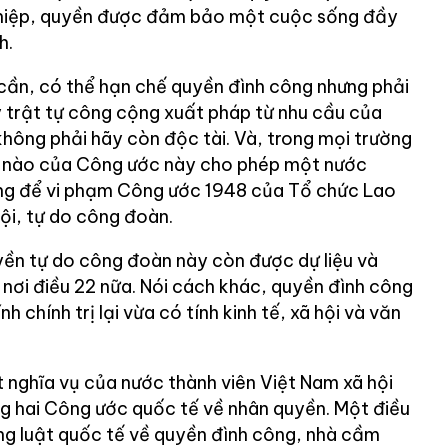
ghiệp, quyền được đảm bảo một cuộc sống đầy
h.
 cần, có thể hạn chế quyền đình công nhưng phải
ay trật tự công cộng xuất pháp từ nhu cầu của
không phải hãy còn độc tài. Và, trong mọi trường
 nào của Công ước này cho phép một nước
rộng để vi phạm Công ước 1948 của Tổ chức Lao
ội, tự do công đoàn.
ền tự do công đoàn này còn được dự liệu và
ơi điều 22 nữa. Nói cách khác, quyền đình công
h chính trị lại vừa có tính kinh tế, xã hội và văn
t nghĩa vụ của nước thành viên Việt Nam xã hội
ng hai Công ước quốc tế về nhân quyền. Một điều
ụng luật quốc tế về quyền đình công, nhà cầm