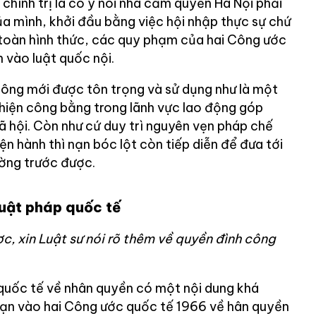
p chính trị là có ý nói nhà cầm quyền Hà Nội phải
ủa mình, khởi đầu bằng việc hội nhập thực sự chứ
toàn hình thức, các quy phạm của hai Công ước
 vào luật quốc nội.
công mới được tôn trọng và sử dụng như là một
 hiện công bằng trong lãnh vực lao động góp
 hội. Còn như cứ duy trì nguyên vẹn pháp chế
ện hành thì nạn bóc lột còn tiếp diễn để đưa tới
ờng trước được.
uật pháp quốc tế
c, xin Luật sư nói rõ thêm về quyền đình công
quốc tế về nhân quyền có một nội dung khá
i hạn vào hai Công ước quốc tế 1966 về hân quyền