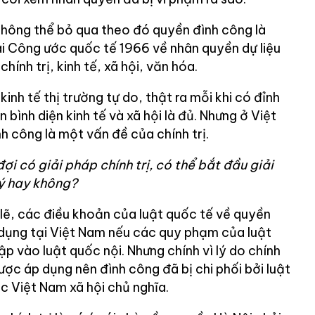
không thể bỏ qua theo đó quyền đình công là
 Công ước quốc tế 1966 về nhân quyền dự liệu
ính trị, kinh tế, xã hội, văn hóa.
inh tế thị trường tự do, thật ra mỗi khi có đỉnh
n bình diện kinh tế và xã hội là đủ. Nhưng ở Việt
nh công là một vấn đề của chính trị.
ợi có giải pháp chính trị, có thể bắt đầu giải
lý hay không?
lẽ, các điều khoản của luật quốc tế về quyền
dụng tại Việt Nam nếu các quy phạm của luật
p vào luật quốc nội. Nhưng chính vì lý do chính
ược áp dụng nên đình công đã bị chi phối bởi luật
c Việt Nam xã hội chủ nghĩa.