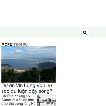
Tìm kiếm
MORE
THỜI SỰ
Dự án Vin Làng Vân: vì
sao dư luận dậy sóng?
Chiến dịch ủng hộ
Cuba: lời trấn an phe
bảo thủ trong lòng Hà