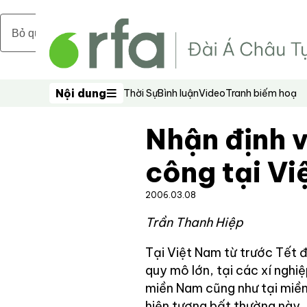
Bỏ qua nội dung chính
Nội dung
Thời Sự
Bình luận
Video
Tranh biếm hoạ
Nội dung
Nhận định v
công tại Vi
2006.03.08
Trần Thanh Hiệp
Tại Việt Nam từ trước Tết 
quy mô lớn, tại các xí nghi
miền Nam cũng như tại miền
hiện tượng bất thường này