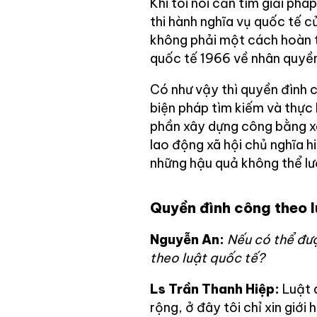
Khi tôi nói cần tìm giải phá
thi hành nghĩa vụ quốc tế c
không phải một cách hoàn 
quốc tế 1966 về nhân quyền
Có như vậy thì quyền đình 
biện pháp tìm kiếm và thực
phần xây dựng công bằng xã
lao động xã hội chủ nghĩa hi
những hậu quả không thể lư
Quyền đình công theo l
Nguyễn An:
Nếu có thể đượ
theo luật quốc tế?
Ls Trần Thanh Hiệp:
Luật 
rộng, ở đây tôi chỉ xin giớ