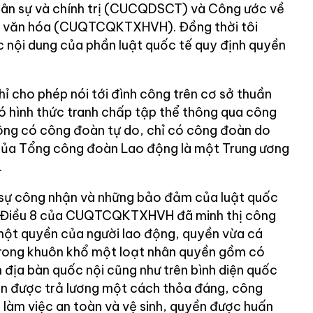
dân sự và chính trị (CUCQDSCT) và Công ước về
 và văn hóa (CUQTCQKTXHVH). Đồng thời tôi
c nội dung của phần luật quốc tế quy định quyền
ỉ cho phép nói tới đình công trên cơ sở thuần
ó hình thức tranh chấp tập thể thông qua công
ông có công đoàn tự do, chỉ có công đoàn do
 của Tổng công đoàn Lao động là một Trung ương
.
i sự công nhận và những bảo đảm của luật quốc
g. Điều 8 của CUQTCQKTXHVH đã minh thị công
một quyền của người lao động, quyền vừa cá
trong khuôn khổ một loạt nhân quyền gồm có
 địa bàn quốc nội cũng như trên bình diện quốc
ền được trả lương một cách thỏa đáng, công
 làm việc an toàn và vệ sinh, quyền được huấn