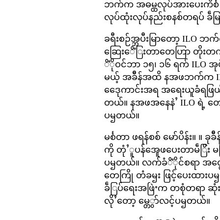
ဘက်က အဓမ္ထလုပ်အားပေးကိင်္စ တ
လုပ်ထုံးလုပ်နည်းစနစ်တရပ် ခဵမ
ခရီးစဉ်အ္ဘပီးမြာတော့ ILO ဘက
ဆြေးေိံြးတာတေဟြာ တိုးတက်မြ
ိံိုဝင်ဘာ ၁၅၊ ၁၆ ရက် ILO အုပ
မယ့် အခဵိန်အထိ နအဖဘက်က ILO
ဒေေုကာင်းအရ အရေးယူခံရဖြယ်ရ
တယ်။ နအဖအနေနဲႛ ILO ရဲ့ တောင်
ပၝတယ်။
မင်္စတာ ဖရန်စစ် မော်ပိန်း။ ။ ခ
ကို တုံႛူပန်အေူဖပေးတာမဵြိး မရ
ပၝတယ်။ လက်ခံိံိုင်စရာ အလ္တေွ
တေကြို တံခၝး ဖြင့်ပေးထားပၝ
ခဵြပ်ရေးအဖြဲႚက တစုံတရာ ဆု
လိုႛတော့ မ္တေွာ်လင့်ပၝတယ်။