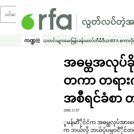
ပင်မအကြောင်းအရာသို့ ကျော်ရန်
ကဏ္ဍ
သတင်းများ
မေးမြန်းခန်း
မာလ်တီမီဒီယာ
RFA စကားဝိုင
ကဏ္ဍ
အဓမ္ထအလုပ်ခိုင်
တကာ တရား႟ုံး
အစီရင်ခံစာ တ
2006.11.07
ူမန်မာိံိုင်ငံက အဓမ္ထလုပ်အားပ
က ဘယ်လို ဘယ်ပုံပၝဝငိံိုင်တယ