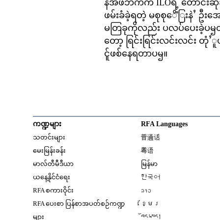
နအဖဘက်က ILOရဲ့ တောင်းဆိုခဵက
ဖမ်းခံခဲ့ရတဲ့ မစုစုေိံြးနဲႛ ဦ
မတြခုကိုလည်း ပလပ်ပေးခဲ့ပၝတ
တော့ ရြင်းရြင်းလင်းလင်း တုံႛူပ
င်ူဖစ်နေရတာပၝ။
ကဏ္ဍများ
RFA Languages
Opens in new window
သတင်းများ
普通话
Opens in new window
မေးမြန်းခန်း
粤语
Opens in new window
မာလ်တီမီဒီယာ
မြန်မာ
Opens in new window
ယနေ့နိုင်ငံရေး
한국어
Opens in new window
RFA စကားဝိုင်း
ລາວ
Opens in new window
RFA ပေးစာ ပြန်စာအပတ်စဉ်ကဏ္ဍ
ខ្មែរ
Opens in new windo
များ
བོད་སྐད།