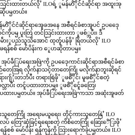
ြင်းထားတယ်လိုႛ ILOရဲ့ ူမန်မာိံိုင်ငံဆိုင်ရာ အထူးအု
ာဆိုပၝတယ်။
မာိံိုင်ငံဆိုင်ရာအေူခအနေ အစီရင်ခံစာအူပင် ဥပဒေေု
်ကိုပၝ ပူးတြဲ တင်သြင်းထားတာ ူဖစ်္ဘပီး၊ ဒီ
အမဵားူပည်သူသိအောင် ထုတ်ူပန်ဖိုႛ ရြိတယ်လိုႛ ILO
ဖရန်စစ် မော်ပိန်းက ေူပာဆိုတာပၝ။
ILO အုပ်ခဵြပ်ရေးအဖြဲႚကို ဥပဒေေုကာင်းဆိုင်ရာအစီရင်ခံစာ
ိဉာဉ်တေအြရ လိုက်နာသင့်တာတေကြို မလိုက်နာဘူးဆိုရင်
း႟ုံးတင်္ဘပီး တရားစြဲဖိုႛ ူဖစိံိုင်၊ မူဖစိံိုင်စတဲ့
ဘာပီး တင်ူပထားတာပၝ။ ူဖစိံိုင်ေူခတြေ၊
တင်ူပထားပၝတယ်။ အုပ်ခဵြပ်ရေးအဖြဲႚကသာ အဆုံးအူဖတ်
ုကားသူတေကြို အရေးမယူရေး၊ တိုင်ုကားသူတေနြဲႛ ILO
 တြေႚဆုံခြင့်ရရေးစတဲ့ ကိင်္စတေကြို ဆြေးေိံြးဖိုႛ
ာ ဖရန်စစ် မော်ပိန်း ရန်ကုန်ကို သြားရောက်ခဲ့ပၝတယ်။ ILO