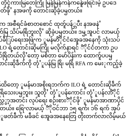
ိုင်ုကားမြတေကြို မြန်မြန်ကန်ကန်ေူဖရြင်းမဲ့ ဥပဒေ
ြတ်ဖိုႛ နအဖကို တောင်းဆိုခဲ့ပၝတယ်။
်က အစီရင်ခံစာတစောင် ထုတ်ူပန်္ဘပီး နအဖနဲႛ
 သိပ်မရြိဘူးလိုႛ ဆိုခဲ့ပၝတယ်။ ဒၝ့အူပင် လာမယ့်
်ခဵြပ်ရေးအဖြဲႚက ူမန်မာိံိုင်ငံအေူခအနေကို သုံးသပ်
 ရဲ့တောင်းဆိုမကြို မလိုက်နာရင် ိံိုင်ငံတကာ ဥပ
ြိတယ်လိုႛတော့ မင်္စတာ မော်ပိန်းက ထောက်ူပပၝ
းဆိုခဵက်ကို တုံႛူပန်မြ ရြိ၊ မရြိ RFA က မေးုကည့်ခဲ့
ုခဵိန်ထိတော့ ူမန်မာအစိုးရဘက်က ILO ရဲ့ တောင်းဆိုခဵက်
ြိသေးပၝဘူး။ သူတိုႛ တုံႛူပန်ကောင်း တုံႛူပန်လာိံိုင်
ာ့အတင်း လုပ်ရေး စဉ်းစားိံိုင်ဖိုႛ ူမန်မာအာဏာပိုင်
တယ်။ ရြေႚလာမယ့် ိံိုဝင်ဘာ ၁၅ ရက်၊ ၁၆ ရက် အုပ်
ံးူဖတ်ခဵက် မခဵခင် အေူခအနေတြေ တိုးတက်လာလိမ့်မယ်