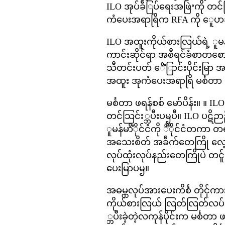
ILO အုပ်ခဵြပ်ရေးအဖြဲႚကို တင်သ
ကံပေးအရာရြိက RFA ကို ေူပ
ILO အထူးကိုယ်စားလြယ်ရဲ့ ူမန်
ကာင်းဆိုင်ရာ အစီရင်ခံစာတစောင
သီတင်းပတ် ေိံြာင်းပိုင်းမြာ 
အထူး အုကံပေးအရာရြိ မင်္စတာ 
မင်္စတာ ဖရန်စစ် မော်ပိန်း။ ။ 
တင်သြင်း္ဘပီးပၝ္ဘပီ။ ILO ပဋ
ူမန်မာိံိုင်ငံကို ိံိုင်ငံတကာ တရာ
အသေးစိတ် အခဵက်တေကြို လေ့လ္
လုပ်ထုံးလုပ်နည်းတေကြိုပဲ 
ပေးမြာပၝ။
အဓမ္ထလုပ်အားပေးကိင်္စ တိုင်
ကိုယ်စားလြယ် လြတ်လြတ်လပ်လပ်
္ဘပီးခဲ့တဲ့လကုန်ပိုင်းက မင်္စတ