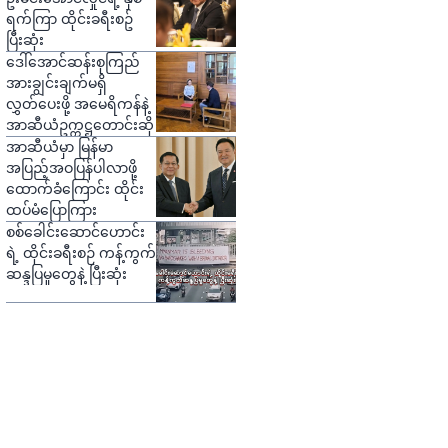
ရက်ကြာ ထိုင်းခရီးစဥ်
ပြီးဆုံး
ဒေါ်အောင်ဆန်းစုကြည်
အားချွင်းချက်မရှိ
လွှတ်ပေးဖို့ အမေရိကန်နဲ့
အာဆီယံဥက္ကဋ္ဌတောင်းဆို
အာဆီယံမှာ မြန်မာ
အပြည့်အဝပြန်ပါလာဖို့
ထောက်ခံကြောင်း ထိုင်း
ထပ်မံပြောကြား
စစ်ခေါင်းဆောင်ဟောင်း
ရဲ့ ထိုင်းခရီးစဉ် ကန့်ကွက်
ဆန္ဒပြမှုတွေနဲ့ ပြီးဆုံး