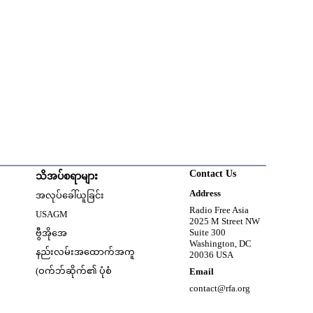
Contact Us
သိအပ်စရာများ
w
Opens in new window
Address
အလုပ်ခေါ်ယူခြင်း
Opens in new window
Radio Free Asia
USAGM
2025 M Street NW
Opens in new window
Suite 300
ဗွီအိုအေ
Washington, DC
နည်းလမ်းအထောက်အကူ
20036 USA
(ဝက်ဘ်ဆိုက်၏ ပုံစံ
Email
contact@rfa.org