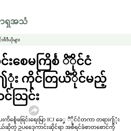
်း
ဗီဒီယိုများ
းစေမကြိင်္စ ိံိုင်ငံ
 ကိုင်တြယိံိုင်မည့်
င်သြင်း
ေးကိင်္စေူဖရြင်းရေးမြာ ICJ ခေၞ ိံိုင်ငံတကာ တရား႟ုံး
်ဆိုတဲ့ ဥပဒေေုကာင်းဆိုင်ရာ အစီရင်ခံစာတစောင်ကို