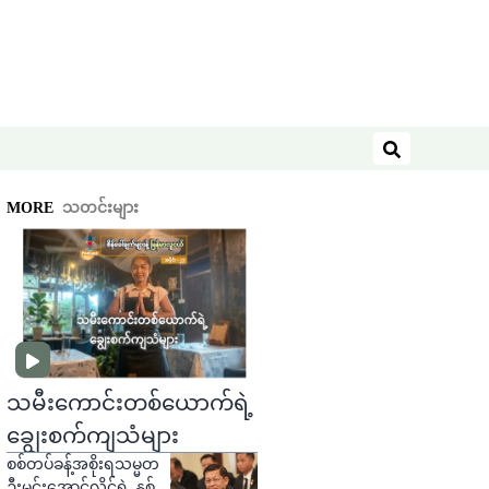
ရှာဖွေရန်
MORE
သတင်းများ
သမီးကောင်းတစ်ယောက်ရဲ့
ချွေးစက်ကျသံများ
စစ်တပ်ခန့်အစိုးရသမ္မတ
ဦးမင်းအောင်လှိုင်ရဲ့ နှစ်