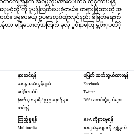
်တေအြနက် အဓမ္ထလုပ်အားပေးကိင်္စ တိုင်ုကားမနြဲႛ
းအေးူမင့်တိုႛကို ူပန်လြတ်ပေးခဲ့တယ်။ တရားစြဲထားတဲ့ အ
ယ်။ ဒၝပေမယ့် ဥပဒေလုပ်ထုံးလုပ်နည်း ခဵမြတ်ရေးကို
န်တာ မရြိသေးတဲ့အတြက် ခုလို ူင်္ပံနာတြေ မ္ဘပီးူပတိံို
နားဆင်ရန်
မပြတ် ဆက်သွယ်ထားရန်
Opens in new windo
ယနေ့ အသံလွှင့်ချက်
Facebook
Opens in new window
ပေါ့ဒ်ကတ်စ်
Twitter
နံနက် ၇-၈ နာရီ / ည ၇-၈ နာရီ နား
RSS သတင်းပို့ချက်များ
Opens in new window
ဆင်ရန်
ကြည့်ရှုရန်
RFA ကိုရှာဖွေရန်
Multimedia
စာမျက်နှာများကို လျှို့ဝှက်
w
Opens in new window