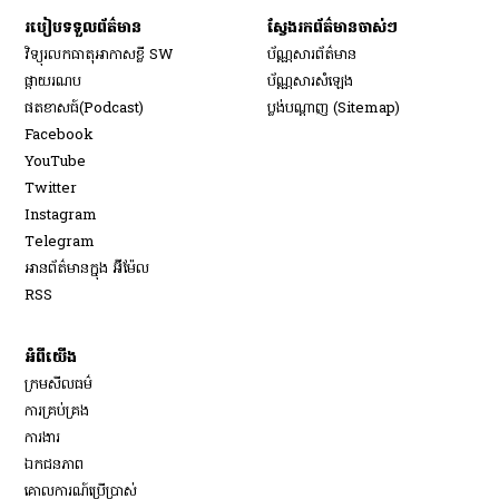
របៀប​ទទួល​ព័ត៌មាន​
ស្វែងរកព័ត៌មានចាស់ៗ
វិទ្យុ​រលក​ធាតុអាកាស​ខ្លី SW
ប័ណ្ណសារ​ព័ត៌មាន​
​ផ្កាយ​រណប
ប័ណ្ណសារ​សំឡេង
​ផតខាសធ៍(Podcast)
ប្លង់បណ្តាញ (Sitemap)
Opens in new window
Facebook
Opens in new window
YouTube
Opens in new window
Twitter
Opens in new window
Instagram
Opens in new window
Telegram
អានព័ត៌មានក្នុង អ៊ីម៉ែល
Opens in new window
RSS
អំពីយើង
ក្រមសីលធម៌
ការគ្រប់គ្រង
Opens in new window
ការងារ
ឯកជនភាព
គោលការណ៍ប្រើប្រាស់