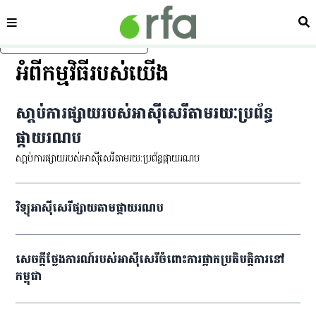
ផ្នែក
ស្វ
រំលងទៅមាតិកាចម្បង
អំពីកម្មវិធីរបស់យើង
សា្ដប់ការ​ផ្សាយរបស់​អាស៊ីសេរីតាមរយៈ​ប្រព័ន្ធ​
ផ្កាយ​រណប
សា្ដប់ការ​ផ្សាយរបស់​អាស៊ីសេរីតាមរយៈ​ប្រព័ន្ធ​ផ្កាយ​រណប
វិទ្យុ​អាស៊ីសេរី​ផ្សាយ​តាម​ផ្កាយ​រណប
សេចក្ដី​ថ្លែងការណ៍​របស់​អាស៊ីសេរី​ចំពោះ​ការ​​ផ្អាក​​ប្រតិបត្តិការ​នៅ​
កម្ពុជា