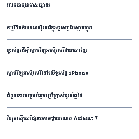
រលក​ធាតុ​អាកាស​ផ្សាយ
កម្មវិធី​ព័ត៌មាន​អាស៊ីសេរី​ក្នុង​ទូរស័ព្ទ​ដៃ​ស្មាតហ្វូន
ទូរស័ព្ទ​ដើម្បី​ស្ដាប់​វិទ្យុ​អាស៊ីសេរី​ជា​ភាសា​ខ្មែរ
ស្ដាប់​វិទ្យុ​អាស៊ីសេរី​នៅ​លើ​ទូរស័ព្ទ iPhone
ជំនួយ​ការ​សម្រាប់​អ្នក​ប្រើប្រាស់​ទូរស័ព្ទ​ដៃ
វិទ្យុ​អាស៊ីសេរី​ផ្សាយ​តាម​ផ្កាយ​រណប Asiasat 7