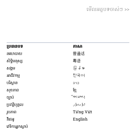
មើលអត្ថបទចាស់ៗ >>
ប្រធានបទ
ភាសា
Opens in new window
នយោបាយ
普通话
Opens in new window
សិទ្ធិ​មនុស្ស
粤语
Opens in new window
សង្គម
မြန်မာ
Opens in new window
អាជីវកម្ម
한국어
Opens in new window
បរិស្ថាន
ລາວ
Opens in new window
សុខភាព
ខ្មែ
Opens in new window
ច្បាប់
བོད་སྐད།
Opens in new window
ប្រវត្តិបុគ្គល
ئۇيغۇر
Opens in new window
រូបភាព
Tiếng Việt
Opens in new window
វីដេអូ
English
វេទិកា​អ្នក​ស្ដាប់