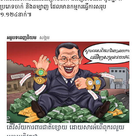
ប្រភេទ​ចាក់ និង​តម្បាញ ដែល​មាន​កម្មករ​ធ្វើ​ការ​សរុប
១.១២៤​នាក់៕
អត្ថបទពេញនិយម
សង្គម
តើវិស័យការពារជាតិខ្សោយ ដោយសារអំពើពុករលួយ