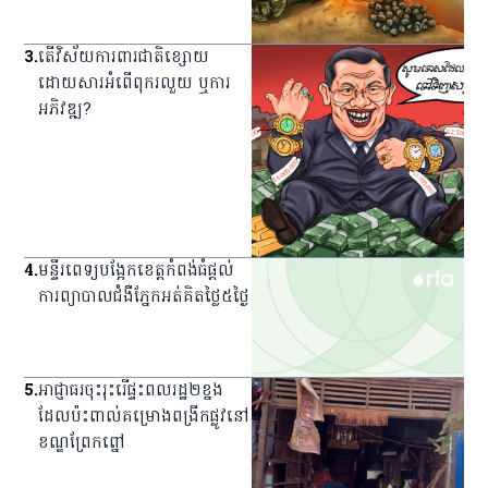
3
.
តើវិស័យការពារជាតិខ្សោយ
ដោយសារអំពើពុករលួយ ឬការ
អភិវឌ្ឍ?
4
.
មន្ទីរពេទ្យ​បង្អែក​ខេត្ត​កំពង់ធំ​ផ្ដល់​
ការ​ព្យាបាល​ជំងឺ​ភ្នែក​អត់​គិត​ថ្លៃ​៥​ថ្ងៃ
5
.
អាជ្ញាធរ​ចុះ​រុះរើ​ផ្ទះ​ពលរដ្ឋ​២​ខ្នង​
ដែល​ប៉ះពាល់​គម្រោង​ពង្រីក​ផ្លូវ​នៅ​
ខណ្ឌ​ព្រែកព្នៅ