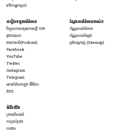
វេទិកា​អ្នក​ស្ដាប់
របៀប​ទទួល​ព័ត៌មាន​
ស្វែងរកព័ត៌មានចាស់ៗ
វិទ្យុ​រលក​ធាតុអាកាស​ខ្លី SW
ប័ណ្ណសារ​ព័ត៌មាន​
​ផ្កាយ​រណប
ប័ណ្ណសារ​សំឡេង
​ផតខាសធ៍(Podcast)
ប្លង់បណ្តាញ (Sitemap)
Opens in new window
Facebook
Opens in new window
YouTube
Opens in new window
Twitter
Opens in new window
Instagram
Opens in new window
Telegram
អានព័ត៌មានក្នុង អ៊ីម៉ែល
Opens in new window
RSS
អំពីយើង
ក្រមសីលធម៌
ការគ្រប់គ្រង
Opens in new window
ការងារ