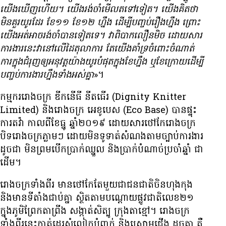
យើង​ឃើញ​ហើយ។ យើង​រង់​ចាំ​មើល​ត​ទៅ​ទៀត។ យើង​គិត​ថា​
មិន​គួរ​យូរ​ដែរ ខែ១១ ខែ១២ ហ្នឹង ដើម្បី​បញ្ចប់​រឿង​ហ្នឹង ព្រោះ​
យើង​អត់​អាច​រង់​ចាំ​បាន​ទៀត​ទេ។ វា​ពិបាក​លឿន​មិច​ ដោយសារ​
ការងារ​នេះ​វា​នៅ​លើ​ដៃ​តុលាការ តែ​យើង​គាំទ្រ​ចំពោះ​ចំណាត់​
ការ​ក្នុង​ជំរុញ​ឲ្យ​អនុវត្ត​យ៉ាង​យូរ​បំផុត​ក្នុង​ខែ​ហ្នឹង ឬ​ខែ​ក្រោយ​ដើម្បី​
បញ្ចប់​ការងារ​ហ្នឹង​ទាំង​អស់​គ្នា
»។
កម្មករ​រោងចក្រ ឌីកនើធី នីតធើរ (Dignity Knitter
Limited) និង​រោងចក្រ អេខូបេស (Eco Base) បាន​ផ្ទុះ​
ការ​តវ៉ា កាល​ពី​​ខែធ្នូ ឆ្នាំ២០១៩ ដោយសារ​ថៅកែ​រោងចក្រ​
បិទ​រោងចក្រ​ភ្លាមៗ ដោយ​មិន​ទូទាត់​សំណង​តាម​ច្បាប់​ការងារ
ដូច​ជា មិន​ព្រម​បើក​ប្រាក់​ឈ្នួល និង​ប្រាក់​បំណាច់​ប្រចាំ​ឆ្នាំ ជា​
ដើម។
រោងចក្រ​ទាំង​ពីរ មាន​ថៅកែ​តែមួយ​ជា​ជនជាតិ​ចិន​ហុងកុង
និង​មាន​ទីតាំង​ជាប់​គ្នា ស្ថិត​តាម​បណ្ដោយ​ផ្លូវ​ជាតិ​លេខ២១
ក្នុង​ភូមិ​ព្រែក​តា​ព្រីង សង្កាត់​សិត្បូ ក្រុង​តាខ្មៅ។ រោងចក្រ​
ទាំង​ពីរ​នេះ​កាត់​ដេរ​សំលៀកបំពាក់ និង​ស្រោម​ជើង ដូច​គ្នា គឺ​