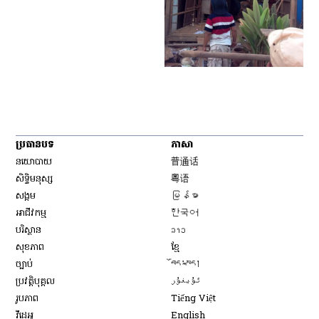
ប្រធានបទ
ភាសា
Opens in new window
នយោបាយ
普通话
Opens in new window
សិទ្ធិ​មនុស្ស
粤语
Opens in new window
សង្គម
မြန်မာ
Opens in new window
អាជីវកម្ម
한국어
Opens in new window
បរិស្ថាន
ລາວ
Opens in new window
សុខភាព
ខ្មែ
Opens in new window
ច្បាប់
བོད་སྐད།
Opens in new window
ប្រវត្តិបុគ្គល
ئۇيغۇر
Opens in new window
រូបភាព
Tiếng Việt
Opens in new window
វីដេអូ
English