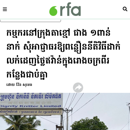
ផ្នែក
ស្វ
រំលងទៅមាតិកាចម្បង
កម្មករ​នៅ​ក្រុង​តាខ្មៅ ជាង ១ពាន់​
នាក់ សុំ​អាជ្ញាធរ​ឱ្យ​ពន្លឿន​នីតិវិធី​ដាក់​
លក់​ដេញ​ថ្លៃ​ឥវ៉ាន់​ក្នុង​រោងចក្រ​ពីរ​
កន្លែង​ជាប់​គ្នា
ដោយ វ៉ែន សុមេធ