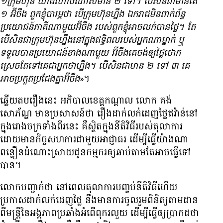
១ក្រុមហ៊ុន យ៉ាង​ហោច​ណាស់​មាន ២ ទៅ។ បើ​សិន​ជា​មាន​តែ
១ អ៊ីចឹង ពួក​ខ្ញុំ​បារម្ភ​ថា បើ​ក្រុមហ៊ុន​ហ្នឹង ឯករាជ​មិន​ពាក់ព័ន្ធ​
ប្រយោជន៍​ភាគី​ណាមួយ​អ៊ីចឹង របស់​ពួក​ខ្ញុំ​អាច​លក់​បាន​ថ្លៃ។ តែ​
បើ​សិន​ជា​ក្រុមហ៊ុន​ហ្នឹង​នៅ​ក្នុង​ឥទ្ធិពល​របស់​អ្នក​ណា​ម្នាក់ ឬ​
ទទួល​បាន​ប្រយោជន៍​ខាង​ណា​មួយ​ អ៊ីចឹង​គេ​ចង់​ឲ្យ​ថ្លៃ​ថោក
ស្រេច​តែ​ទៅ​គេ​ជា​អ្នក​ថា​ហ្នឹង។ បើ​សិន​ជា​មាន ២ ទៅ ៣ គេ​
អាច​ប្រកួត​ប្រជែង​គ្នា​អ៊ីចឹង
»។
ឆ្លើយ​តប​រឿង​នេះ អភិបាល​ខេត្ត​កណ្ដាល លោក គង់
សោភ័ណ្ឌ មាន​ប្រសាសន៍​ថា ​រឿង​ដាក់​លក់​ដេញ​ថ្លៃ​ឥវ៉ាន់​នៅ​
ក្នុង​រោងចក្រ​ទាំង​ពីរ​នេះ គឺ​ស្ថិត​ក្នុង​នីតិវិធី​របស់​តុលាការ
ដោយ​មាន​កិច្ច​សហការ​ជាមួយ​អាជ្ញាធរ ដើម្បី​ធ្វើ​យ៉ាង​ណា​
ពន្លឿន​ដំណោះស្រាយ​ជូន​កម្មករ​ឲ្យ​ឆាប់​តាម​តែ​អាច​ធ្វើ​ទៅ​
បាន។
លោក​បញ្ជាក់​ថា នៅ​ពេល​តុលាការ​បញ្ចប់​នីតិវិធី​ហើយ
ប្រកាស​ដាក់​លក់​ដេញ​ថ្លៃ នឹង​មាន​ការ​ចូល​រួម​ពិនិត្យ​តាមដាន​
ពី​មន្ត្រី​នៃ​អង្គភាព​ប្រឆាំង​អំពើ​ពុករលួយ ដើម្បី​ធ្វើ​ឲ្យ​ប្រាកដ​ថា