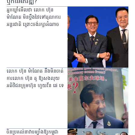
ឬការអភិវឌ្ឍ?
អ្នកឃ្លាំមើលថា លោក ហ៊ុន
ម៉ាណែត មិនប្ដឹងថៃទៅតុលាការ
អន្តរជាតិ ព្រោះចង់រក្សាអំណាច
លោក ហ៊ុន ម៉ាណែត នឹងមិនចាត់
ការលោក ហ៊ុន តូ ឱ្យសងលុយ
អតិថិជនក្រុមហ៊ុន ហួយវ័ន ផេ ទេ
ចិនប្រគល់នាវាចម្បាំងឱ្យកម្ពុជា