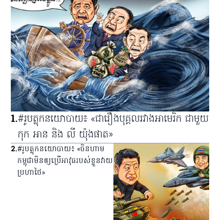
1
.
#រូបត្លុកនយោបាយ៖ «ជារឿងបុគ្គលរវាងអាមេរិក ជាមួយ
កុក អាន និង លី យ៉ុងផាត»
2
.
#រូបត្លុកនយោបាយ៖ «ចិនហាម
កម្ពុជាមិនឲ្យប្រើអាវុធរបស់ខ្លួនវាយ
ប្រហាថៃ»