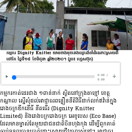
កម្មករ Dignity Knitter យាម​ខាង​មុខ​រោងចក្រ​រង់ចាំ​ដំណោះស្រាយ​​ពី​
ថៅកែ ថ្ងៃ​ទី១៥ ខែ​មិថុនា ឆ្នាំ២០២០។
(រូប៖ ហ្វេសប៊ុក)
0:00
/
0:00
កម្មករ​កាត់​ដេរ​ជាង ១ពាន់​នាក់ ស្ថិត​នៅ​ក្រុង​តាខ្មៅ ខេត្ត​
កណ្ដាល ស្នើសុំ​ដល់​អាជ្ញាធរ​ពន្លឿន​នីតិវិធី​ដាក់​លក់​ឥវ៉ាន់​ក្នុង​
រោងចក្រ​ឌីកនើធី នីតធើរ (Dignity Knitter
Limited) និង​រោងចក្រ​រោងចក្រ អេខូបេស (Eco Base)
ដែល​មាន​ម្ចាស់​តែ​មួយ​ជា​ជន​ជាតិ​ចិន​ហុង​កុង ដើម្បី​ពួក​គាត់​
ឆាប់​ទទួល​បាន​ប្រាក់​ដោះ​ស្រាយ​ជីវភាព​រស់​នៅ។ អាជ្ញាធរ​