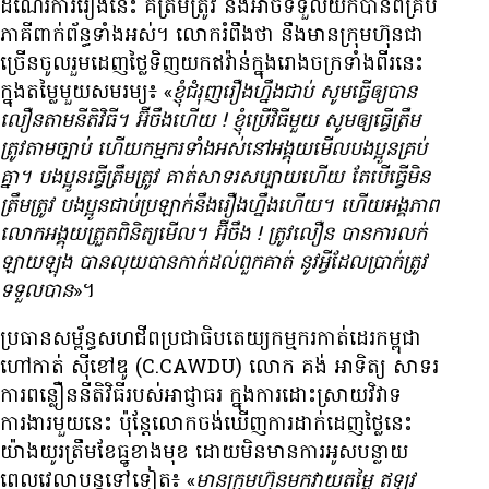
ដំណើរ​ការ​រឿង​នេះ គឺ​ត្រឹម​ត្រូវ និង​អាច​ទទួល​យក​បាន​ពី​គ្រប់​
ភាគី​ពាក់ព័ន្ធ​ទាំង​អស់។ លោក​រំពឹង​ថា នឹង​មាន​ក្រុមហ៊ុន​ជា​
ច្រើន​ចូល​រួម​ដេញ​ថ្លៃ​ទិញ​យក​ឥវ៉ាន់​ក្នុង​រោងចក្រ​ទាំង​ពីរ​នេះ
ក្នុង​តម្លៃ​មួយ​​សមរម្យ៖ «
ខ្ញុំ​ជំរុញ​រឿង​ហ្នឹង​ជាប់ សូម​ធ្វើ​ឲ្យ​បាន​
លឿន​តាម​នីតិវិធី។ អ៊ីចឹង​ហើយ
!
ខ្ញុំ​ប្រើ​វិធី​មួយ​ សូម​ឲ្យ​ធ្វើ​ត្រឹម
ត្រូវ​តាម​ច្បាប់ ហើយ​កម្មករ​ទាំង​អស់​នៅ​អង្គុយ​មើល​បង​ប្អូន​គ្រប់​
គ្នា។ បង​ប្អូន​ធ្វើ​ត្រឹម​ត្រូវ​ គាត់​សាទរ​សប្បាយ​ហើយ តែ​បើ​ធ្វើ​មិន​
ត្រឹមត្រូវ បង​ប្អូន​ជាប់​ប្រឡាក់​នឹង​រឿង​ហ្នឹង​ហើយ។ ហើយ​អង្គភាព​
លោក​អង្គុយ​ត្រួត​ពិនិត្យ​មើល។ អ៊ីចឹង
!
ត្រូវ​លឿន បាន​ការ​លក់​
ឡាយឡុង បាន​លុយ​បាន​កាក់​ដល់​ពួក​គាត់ នូវ​អ្វី​ដែល​ប្រាក់​ត្រូវ​
ទទួល​បាន
»។
ប្រធាន​សម្ព័ន្ធ​សហជីព​ប្រជាធិបតេយ្យ​កម្មករ​កាត់ដេរ​កម្ពុជា​
ហៅ​កាត់​ ស៊ីខៅឌូ (C.CAWDU) លោក គង់ អាទិត្យ សាទរ​
ការ​ពន្លឿន​នីតិវិធី​របស់​អាជ្ញាធរ​ ក្នុង​ការ​ដោះ​ស្រាយ​វិវាទ​
ការងារ​មួយ​នេះ ប៉ុន្តែ​លោក​ចង់​ឃើញ​ការ​ដាក់​ដេញ​ថ្លៃ​នេះ
យ៉ាង​យូរ​ត្រឹម​ខែ​ធ្នូ​ខាងមុខ​ ដោយ​មិន​មាន​ការ​អូស​បន្លាយ​
ពេល​វេលា​បន្ត​ទៅ​ទៀត៖ «
មាន​ក្រុមហ៊ុន​មក​វាយ​តម្លៃ ឥឡូវ​