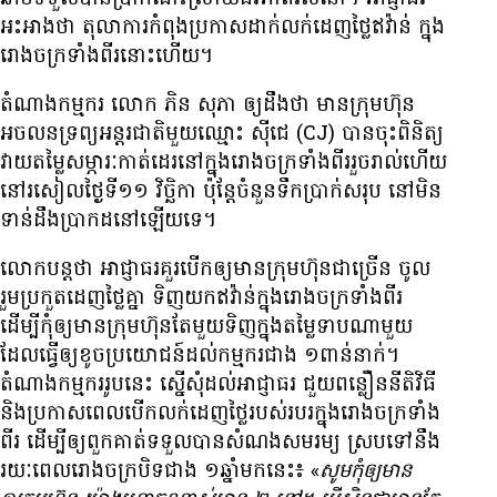
អះអាង​ថា តុលាការ​កំពុង​ប្រកាស​ដាក់​លក់​ដេញ​ថ្លៃ​ឥវ៉ាន់​ ក្នុង​
រោងចក្រ​ទាំង​ពីរ​នោះ​ហើយ។
តំណាង​កម្មករ​ លោក ភិន សុភា ឲ្យ​ដឹង​ថា​ មាន​ក្រុមហ៊ុន​
អចលនទ្រព្យ​អន្តរជាតិ​មួយ​ឈ្មោះ ស៊ីជេ (CJ) បាន​ចុះ​​ពិនិត្យ​
វាយ​តម្លៃ​សម្ភារៈ​កាត់​ដេរ​នៅ​ក្នុង​រោងចក្រ​ទាំង​ពីរ​រួច​រាល់​ហើយ​
នៅ​រសៀល​ថ្ងៃ​ទី១១ វិច្ឆិកា ប៉ុន្តែ​ចំនួន​ទឹក​ប្រាក់​សរុប​ នៅ​មិន​
ទាន់​ដឹង​ប្រាកដ​នៅ​ឡើយ​ទេ។
លោក​បន្ត​ថា អាជ្ញាធរ​គួរ​បើក​​ឲ្យ​មាន​ក្រុមហ៊ុន​ជា​ច្រើន ចូល​
រួម​ប្រកួត​ដេញ​ថ្លៃ​គ្នា ទិញ​យក​ឥវ៉ាន់​ក្នុង​រោងចក្រ​ទាំង​ពីរ
ដើម្បី​កុំ​ឲ្យ​មាន​ក្រុម​ហ៊ុន​តែ​មួយ​ទិញ​ក្នុង​តម្លៃ​ទាប​ណា​មួយ
ដែល​ធ្វើ​ឲ្យ​ខូច​ប្រយោជន៍​ដល់​កម្មករ​ជាង ១ពាន់​នាក់។
តំណាង​កម្មករ​រូប​នេះ ស្នើសុំ​ដល់​អាជ្ញាធរ​ ជួយ​ពន្លឿន​នីតិវិធី​
និង​ប្រកាស​ពេល​បើក​លក់​ដេញ​ថ្លៃ​របស់​របរ​ក្នុង​រោងចក្រ​ទាំង​
ពីរ​ ដើម្បី​ឲ្យ​ពួកគាត់​ទទួល​បាន​សំណង​សមរម្យ​ ស្រប​ទៅ​នឹង​
រយៈ​ពេល​រោងចក្រ​បិទ​​ជាង ១ឆ្នាំ​មក​នេះ៖ «
សូម​កុំ​ឲ្យ​មាន