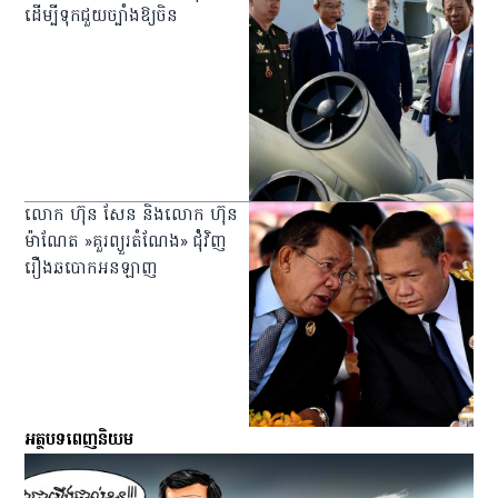
ដើម្បីទុកជួយច្បាំងឱ្យចិន
លោក ហ៊ុន សែន និងលោក ហ៊ុន
ម៉ាណែត »គួរព្យួរតំណែង» ជំុំវិញ
រឿងឆបោកអនឡាញ
អត្ថបទពេញនិយម