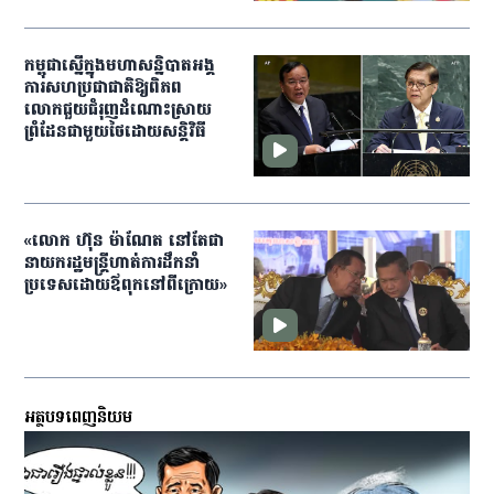
កម្ពុជាស្នើក្នុងមហាសន្និបាតអង្គ
ការសហប្រជាជាតិឱ្យពិភព
លោកជួយជំរុញដំណោះស្រាយ
ព្រំដែនជាមួយថៃដោយសន្ដិវិធី
«លោក​ ហ៊ុន ម៉ាណែត នៅតែ​ជា​
នាយករដ្ឋមន្ត្រី​ហាត់​ការ​ដឹកនាំ​
ប្រទេស​ដោយ​ឪពុក​នៅ​ពីក្រោយ»​
អត្ថបទពេញនិយម