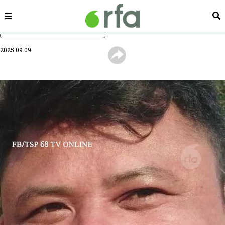
ផ្នែក
ស្វ
រំលងទៅមាតិកាចម្បង
2025.09.09