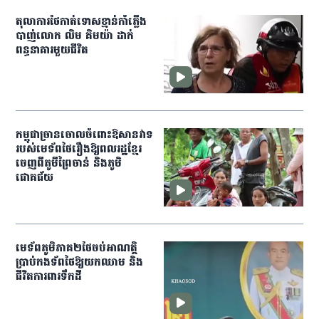
តុលាការ​ថៃកាត់ទោសខ្មាន់កាំភ្លើង
បាញ់​លោក​ លិម គិមយ៉ា ដាក់​
ពន្ធនាគារមួយជីវិត
កម្ពុជា​ច្រានចោលចំពោះ​ឱសានវាទ
របស់មេទ័ព​ថៃរឿងឱ្យពលរដ្ឋ​ខ្មែរ​
ចេញពី​ភូមីព្រៃចាន់ និងភូមិ
ជោគជ័យ
មេ​ទ័ព​ភូមិភាគ​២​ថៃ​ចប់​អាណត្តិ​
ប្រាប់​កង​ទ័ព​ថៃ​ឱ្យ​យក​ឈាម ​និង​
ជីវិត​ការពារ​ទឹកដី