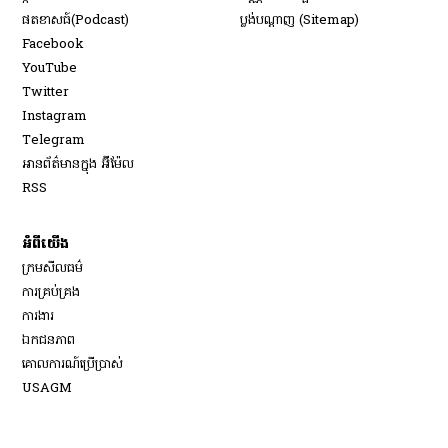
​ផតខាសធ៍(Podcast)
ប្លង់បណ្តាញ (Sitemap)
Opens in new window
Facebook
Opens in new window
YouTube
Opens in new window
Twitter
Opens in new window
Instagram
Opens in new window
Telegram
អានព័ត៌មានក្នុង អ៊ីម៉ែល
Opens in new window
RSS
អំពីយើង
ក្រមសីលធម៌
ការគ្រប់គ្រង
Opens in new window
ការងារ
ឯកជនភាព
គោលការណ៍ប្រើប្រាស់
Opens in new window
USAGM
Opens in new window
វិទ្យុសំឡេងសហរដ្ឋអាមេរិក
កាលវិភាគផ្សាយប្រចាំថ្ងៃ