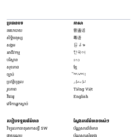
ប្រធានបទ
ភាសា
Opens in new window
នយោបាយ
普通话
Opens in new window
សិទ្ធិ​មនុស្ស
粤语
Opens in new window
សង្គម
မြန်မာ
Opens in new window
អាជីវកម្ម
한국어
Opens in new window
បរិស្ថាន
ລາວ
Opens in new window
សុខភាព
ខ្មែ
Opens in new window
ច្បាប់
བོད་སྐད།
Opens in new window
ប្រវត្តិបុគ្គល
ئۇيغۇر
Opens in new window
រូបភាព
Tiếng Việt
Opens in new window
វីដេអូ
English
វេទិកា​អ្នក​ស្ដាប់
របៀប​ទទួល​ព័ត៌មាន​
ស្វែងរកព័ត៌មានចាស់ៗ
វិទ្យុ​រលក​ធាតុអាកាស​ខ្លី SW
ប័ណ្ណសារ​ព័ត៌មាន​
​ផ្កាយ​រណប
ប័ណ្ណសារ​សំឡេង