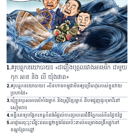
1
.
#រូបត្លុកនយោបាយ៖ «ជារឿងបុគ្គលរវាងអាមេរិក ជាមួយ
កុក អាន និង លី យ៉ុងផាត»
2
.
#រូបត្លុកនយោបាយ៖ «ចិនហាមកម្ពុជាមិនឲ្យប្រើអាវុធរបស់ខ្លួនវាយ
ប្រហាថៃ»
3
.
ឃុំ​ខ្លួន​បុរស​អាមេរិកាំង​ម្នាក់ និង​ស្ត្រី​ខ្មែរ​ម្នាក់ ពី​បទ​ជួញ​ដូរ​កុមារី​នៅ​
សៀមរាប
4
.
មន្ទីរពេទ្យ​បង្អែក​ខេត្ត​កំពង់ធំ​ផ្ដល់​ការ​ព្យាបាល​ជំងឺ​ភ្នែក​អត់​គិត​ថ្លៃ​៥​ថ្ងៃ
5
.
អាជ្ញាធរ​ចុះ​រុះរើ​ផ្ទះ​ពលរដ្ឋ​២​ខ្នង​ដែល​ប៉ះពាល់​គម្រោង​ពង្រីក​ផ្លូវ​នៅ​
ខណ្ឌ​ព្រែកព្នៅ