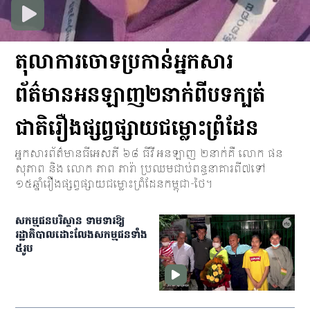
តុលាការចោទប្រកាន់អ្នកសារ
ព័ត៌មានអនឡាញ២នាក់ពីបទក្បត់
ជាតិរឿងផ្សព្វផ្សាយជម្លោះព្រំដែន
អ្នកសារព័ត៌មានធីអេសភី ៦៨ ធីវី អនឡាញ ២នាក់គឺ លោក ផន
សុភាព និង លោក ភាព ភារ៉ា ប្រឈមជាប់ពន្ធនាគារពី៧ទៅ
១៥ឆ្នាំរឿងផ្សព្វផ្សាយជម្លោះព្រំដែនកម្ពុជា-ថៃ។​
សកម្មជន​​បរិស្ថាន ទាមទារ​ឱ្យ​
រដ្ឋាភិបាល​ដោះលែង​សកម្មជន​ទាំង​
៥​រូប