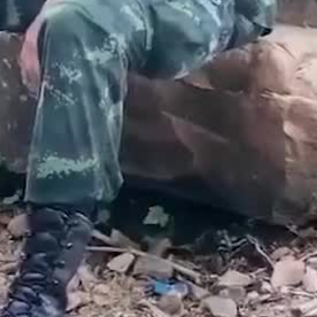
ល្បាតជាន់មីនផ្ទុះទៀតនឹងផ្ទុ
ានថៃជាន់គ្រាប់មីនផ្ទុះម្នាក់ទៀត នឹងប្រើវិធានការផ្នែកយោធាវាយបក
របៀប​ទទួល​ព័ត៌មាន​
ស្វែងរកព័ត៌មានចាស់ៗ
ow
វិទ្យុ​រលក​ធាតុអាកាស​ខ្លី SW
ប័ណ្ណសារ​ព័ត៌មាន​