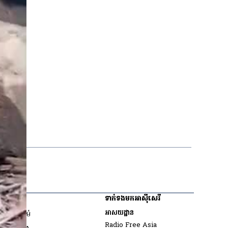
ះ
កម្ពុជា
ទាក់ទងមកអាស៊ីសេរី
អំពីយើង
អាសយដ្ឋាន
ក្រមសីលធម៌
Radio Free Asia