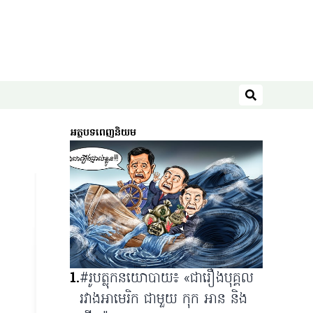
ស្វែងរក
អត្ថបទពេញនិយម
1
.
#រូបត្លុកនយោបាយ៖ «ជារឿងបុគ្គល
រវាងអាមេរិក ជាមួយ កុក អាន និង