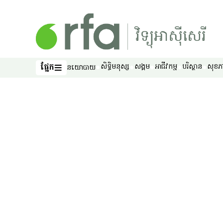
រំលងទៅមាតិកាចម្បង
ផ្នែក
សិទ្ធិ​មនុស្ស
សង្គម
អាជីវកម្ម
បរិស្ថាន
សុខភ
នយោបាយ
ផ្នែក