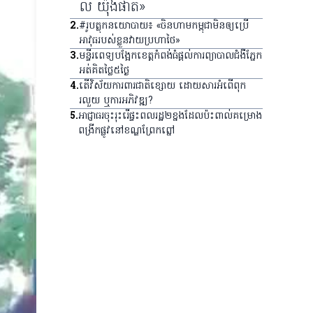
លី យ៉ុងផាត»
2
.
#រូបត្លុកនយោបាយ៖ «ចិនហាមកម្ពុជាមិនឲ្យប្រើ
អាវុធរបស់ខ្លួនវាយប្រហាថៃ»
3
.
មន្ទីរពេទ្យ​បង្អែក​ខេត្ត​កំពង់ធំ​ផ្ដល់​ការ​ព្យាបាល​ជំងឺ​ភ្នែក​
អត់​គិត​ថ្លៃ​៥​ថ្ងៃ
4
.
តើវិស័យការពារជាតិខ្សោយ ដោយសារអំពើពុក
រលួយ ឬការអភិវឌ្ឍ?
5
.
អាជ្ញាធរ​ចុះ​រុះរើ​ផ្ទះ​ពលរដ្ឋ​២​ខ្នង​ដែល​ប៉ះពាល់​គម្រោង​
ពង្រីក​ផ្លូវ​នៅ​ខណ្ឌ​ព្រែកព្នៅ