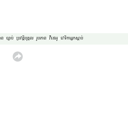
ាព
ច្បាប់
ប្រវត្តិបុគ្គល
រូបភាព
វីដេអូ
វេទិកា​អ្នក​ស្ដាប់