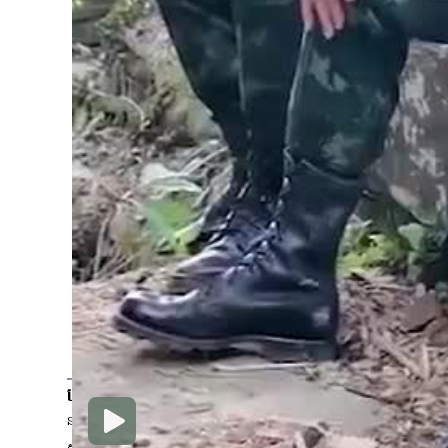
មេទ័ពថៃ ថាបើទាហានថៃដើរ
អាវុធតបតកម្ពុជា
នាយសេនាធិការកងទ័ពថៃ លោក ម៉ាណាស ចាន់ឌី ថាប្រសិនបើទាហ
ភ្លាម ដោយមិនទុកឱ្យទាហានពិការជើងទៀតទេ។
ប្រធានបទ
ភាសា
Opens in new wind
នយោបាយ
普通话
Opens in new window