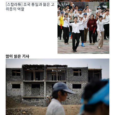
[스칼라튜] 조국 통일과 젊은 고
위층의 역할
많이 읽은 기사