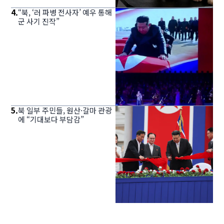
4
.
“북, ‘러 파병 전사자’ 예우 통해
군 사기 진작”
5
.
북 일부 주민들, 원산·갈마 관광
에 “기대보다 부담감”