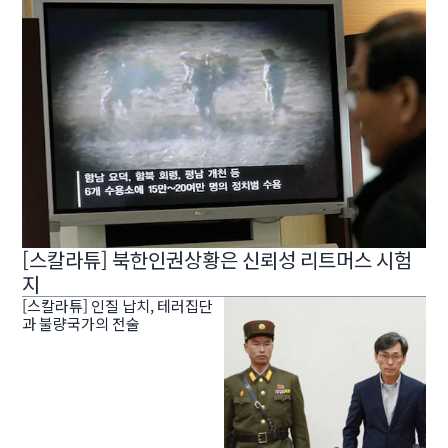
[스칼라튜] 북한인권상황은 신뢰성 리트머스 시험
지
[스칼라튜] 인질 납치, 테러집단
과 불량국가의 전술