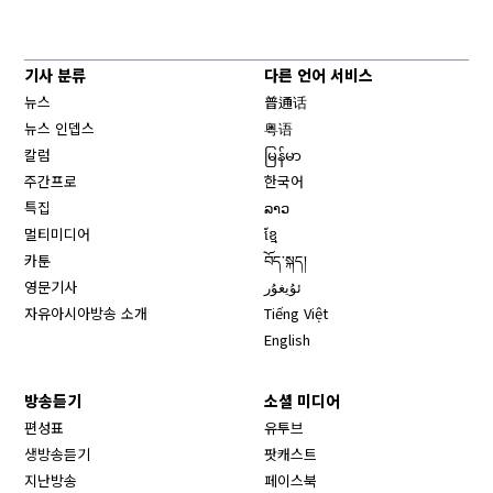
기사 분류
다른 언어 서비스
뉴스
普通话
뉴스 인뎁스
粤语
칼럼
မြန်မာ
주간프로
한국어
특집
ລາວ
멀티미디어
ខ្មែ
카툰
བོད་སྐད།
영문기사
ئۇيغۇر
자유아시아방송 소개
Tiếng Việt
English
방송듣기
소셜 미디어
Opens in new window
편성표
유투브
생방송듣기
팟캐스트
Opens in new window
지난방송
페이스북