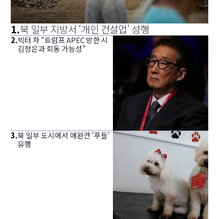
1
.
북 일부 지방서 ‘개인 건설업’ 성행
2
.
빅터 차 “트럼프 APEC 방한 시
김정은과 회동 가능성”
3
.
북 일부 도시에서 애완견 ‘푸들’
유행