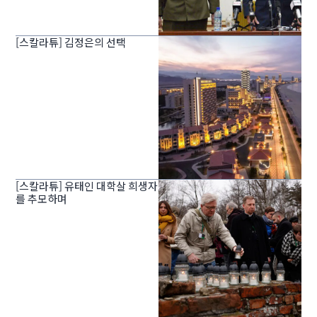
[스칼라튜] 김정은의 선택
[스칼라튜] 유태인 대학살 희생자
를 추모하며