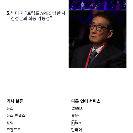
5
.
빅터 차 “트럼프 APEC 방한 시
김정은과 회동 가능성”
기사 분류
다른 언어 서비스
뉴스
普通话
뉴스 인뎁스
粤语
칼럼
မြန်မာ
주간프로
한국어