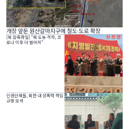
개장 앞둔 원산갈마지구에 철도∙도로 확장
[북 압축파일] “북 도농 격차, 코
로나 이후 더 벌어져”
인권단체들, 북한 내 성폭력 책임
규명 모색