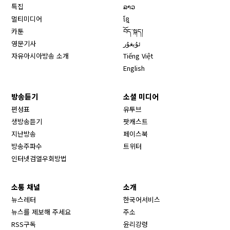
특집
ລາວ
멀티미디어
ខ្មែ
카툰
བོད་སྐད།
영문기사
ئۇيغۇر
자유아시아방송 소개
Tiếng Việt
English
방송듣기
소셜 미디어
Opens in new window
편성표
유투브
생방송듣기
팟캐스트
Opens in new window
지난방송
페이스북
Opens in new window
방송주파수
트위터
Opens in new window
인터넷검열우회방법
소통 채널
소개
뉴스레터
한국어서비스
뉴스를 제보해 주세요
주소
RSS구독
윤리강령