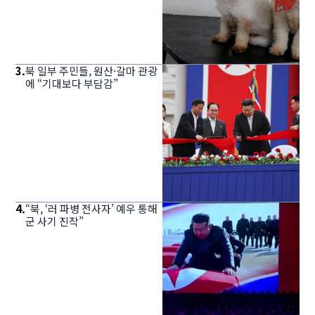
3
.
북 일부 주민들, 원산·갈마 관광
에 “기대보다 부담감”
4
.
“북, ‘러 파병 전사자’ 예우 통해
군 사기 진작”