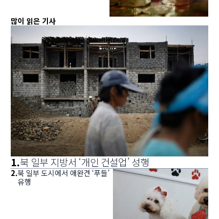
많이 읽은 기사
1
.
북 일부 지방서 ‘개인 건설업’ 성행
2
.
북 일부 도시에서 애완견 ‘푸들’
유행