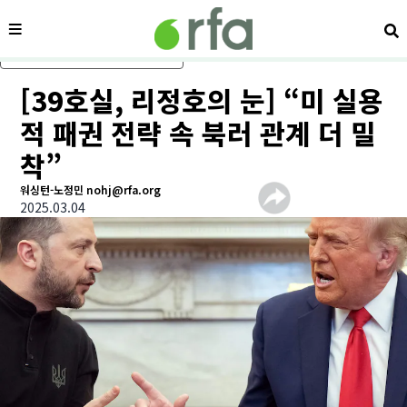
메뉴
검
메인 콘텐츠로 건너뛰기
[39호실, 리정호의 눈] “미 실용
적 패권 전략 속 북러 관계 더 밀
착”
워싱턴-노정민 nohj@rfa.org
2025.03.04