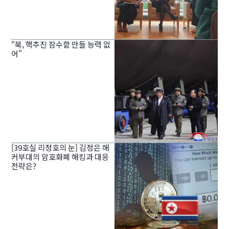
“북, 핵추진 잠수함 만들 능력 없
어”
[39호실 리정호의 눈] 김정은 해
커부대의 암호화폐 해킹과 대응
전략은?