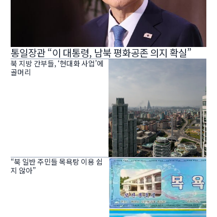
통일장관 “이 대통령, 남북 평화공존 의지 확실”
북 지방 간부들, ‘현대화 사업’에
골머리
“북 일반 주민들 목욕탕 이용 쉽
지 않아”