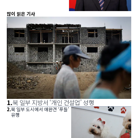
많이 읽은 기사
1
.
북 일부 지방서 ‘개인 건설업’ 성행
2
.
북 일부 도시에서 애완견 ‘푸들’
유행