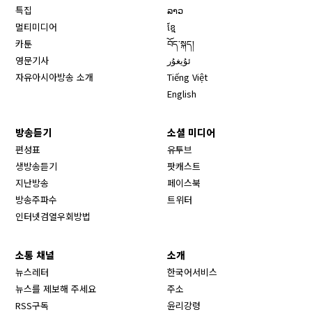
특집
ລາວ
멀티미디어
ខ្មែ
카툰
བོད་སྐད།
영문기사
ئۇيغۇر
자유아시아방송 소개
Tiếng Việt
English
방송듣기
소셜 미디어
Opens in new window
편성표
유투브
생방송듣기
팟캐스트
Opens in new window
지난방송
페이스북
Opens in new window
방송주파수
트위터
Opens in new window
인터넷검열우회방법
소통 채널
소개
뉴스레터
한국어서비스
뉴스를 제보해 주세요
주소
RSS구독
윤리강령