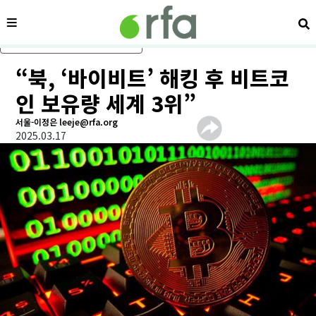
메뉴
검
메인 콘텐츠로 건너뛰기
“북, ‘바이비트’ 해킹 후 비트코
인 보유량 세계 3위”
서울-이정은 leeje@rfa.org
2025.03.17