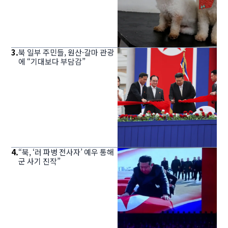
3
.
북 일부 주민들, 원산·갈마 관광
에 “기대보다 부담감”
4
.
“북, ‘러 파병 전사자’ 예우 통해
군 사기 진작”