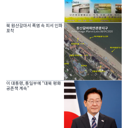
북 원산갈마서 폭염 속 피서 인파
포착
이 대통령, 통일부에 “대북 평화
공존책 계속”