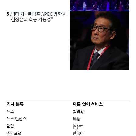
5
.
빅터 차 “트럼프 APEC 방한 시
김정은과 회동 가능성”
기사 분류
다른 언어 서비스
뉴스
普通话
뉴스 인뎁스
粤语
칼럼
မြန်မာ
주간프로
한국어