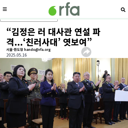
메뉴
검
메인 콘텐츠로 건너뛰기
“김정은 러 대사관 연설 파
격...‘친러사대’ 엿보여”
서울-한도형 hando@rfa.org
2025.05.16