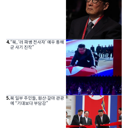
4
.
“북, ‘러 파병 전사자’ 예우 통해
군 사기 진작”
5
.
북 일부 주민들, 원산·갈마 관광
에 “기대보다 부담감”