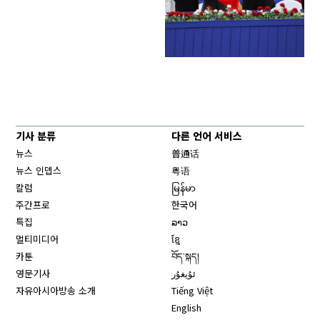
기사 분류
다른 언어 서비스
뉴스
普通话
뉴스 인뎁스
粤语
칼럼
မြန်မာ
주간프로
한국어
특집
ລາວ
멀티미디어
ខ្មែ
카툰
བོད་སྐད།
영문기사
ئۇيغۇر
자유아시아방송 소개
Tiếng Việt
English