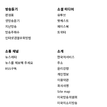
방송듣기
소셜 미디어
Opens in new window
편성표
유투브
생방송듣기
팟캐스트
Opens in new window
지난방송
페이스북
Opens in new window
방송주파수
트위터
Opens in new window
인터넷검열우회방법
소통 채널
소개
뉴스레터
한국어서비스
뉴스를 제보해 주세요
주소
RSS구독
윤리강령
개인정보
이용약관
회사사명
Site map
Opens in new wind
미국방송위원회
Opens in new wind
미국의소리방송