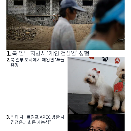
1
.
북 일부 지방서 ‘개인 건설업’ 성행
2
.
북 일부 도시에서 애완견 ‘푸들’
유행
3
.
빅터 차 “트럼프 APEC 방한 시
김정은과 회동 가능성”