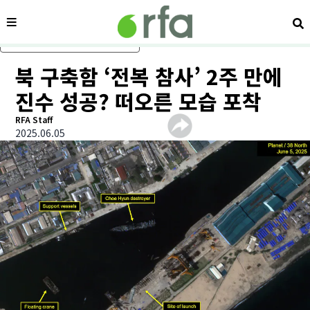
메뉴
검
메인 콘텐츠로 건너뛰기
북 구축함 ‘전복 참사’ 2주 만에
진수 성공? 떠오른 모습 포착
RFA Staff
2025.06.05