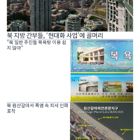
북 지방 간부들, ‘현대화 사업’에 골머리
“북 일반 주민들 목욕탕 이용 쉽
지 않아”
북 원산갈마서 폭염 속 피사 인파
포착