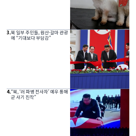
3
.
북 일부 주민들, 원산·갈마 관광
에 “기대보다 부담감”
4
.
“북, ‘러 파병 전사자’ 예우 통해
군 사기 진작”