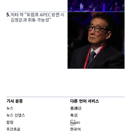
5
.
빅터 차 “트럼프 APEC 방한 시
김정은과 회동 가능성”
기사 분류
다른 언어 서비스
뉴스
普通话
뉴스 인뎁스
粤语
칼럼
မြန်မာ
주간프로
한국어