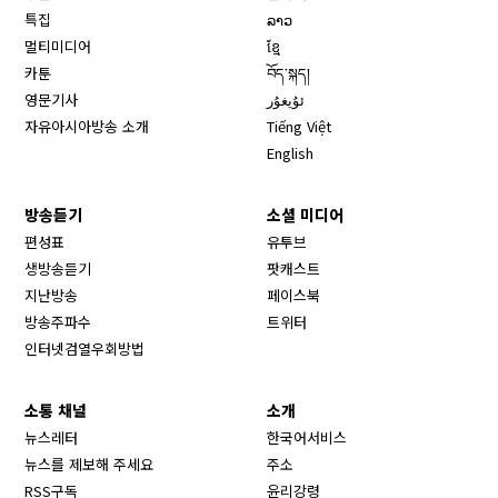
특집
ລາວ
멀티미디어
ខ្មែ
카툰
བོད་སྐད།
영문기사
ئۇيغۇر
자유아시아방송 소개
Tiếng Việt
English
방송듣기
소셜 미디어
Opens in new window
편성표
유투브
생방송듣기
팟캐스트
Opens in new window
지난방송
페이스북
Opens in new window
방송주파수
트위터
Opens in new window
인터넷검열우회방법
소통 채널
소개
뉴스레터
한국어서비스
뉴스를 제보해 주세요
주소
RSS구독
윤리강령