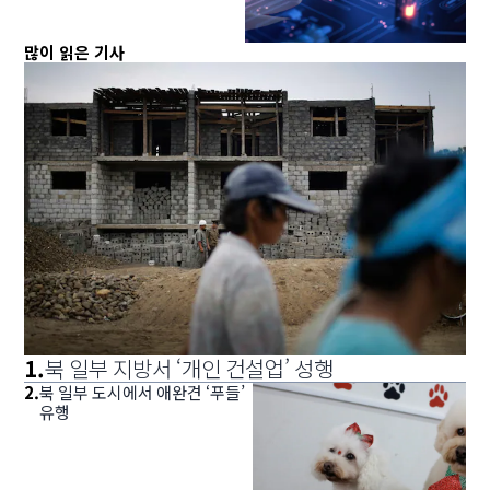
많이 읽은 기사
1
.
북 일부 지방서 ‘개인 건설업’ 성행
2
.
북 일부 도시에서 애완견 ‘푸들’
유행