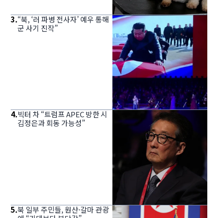
3
.
“북, ‘러 파병 전사자’ 예우 통해
군 사기 진작”
4
.
빅터 차 “트럼프 APEC 방한 시
김정은과 회동 가능성”
5
.
북 일부 주민들, 원산·갈마 관광