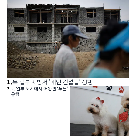
1
.
북 일부 지방서 ‘개인 건설업’ 성행
2
.
북 일부 도시에서 애완견 ‘푸들’
유행