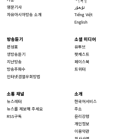
영문기사
ئۇيغۇر
자유아시아방송 소개
Tiếng Việt
English
방송듣기
소셜 미디어
Opens in new window
편성표
유투브
생방송듣기
팟캐스트
Opens in new window
지난방송
페이스북
Opens in new window
방송주파수
트위터
Opens in new window
인터넷검열우회방법
소통 채널
소개
뉴스레터
한국어서비스
뉴스를 제보해 주세요
주소
RSS구독
윤리강령
개인정보
이용약관
회사사명