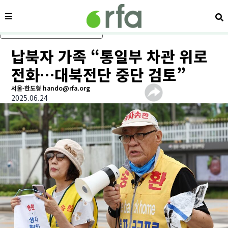
메뉴
검
메인 콘텐츠로 건너뛰기
납북자 가족 “통일부 차관 위로
전화…대북전단 중단 검토”
서울-한도형 hando@rfa.org
2025.06.24