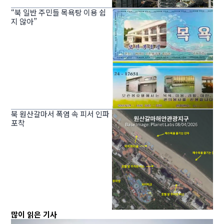
“북 일반 주민들 목욕탕 이용 쉽
지 않아”
북 원산갈마서 폭염 속 피서 인파
포착
많이 읽은 기사