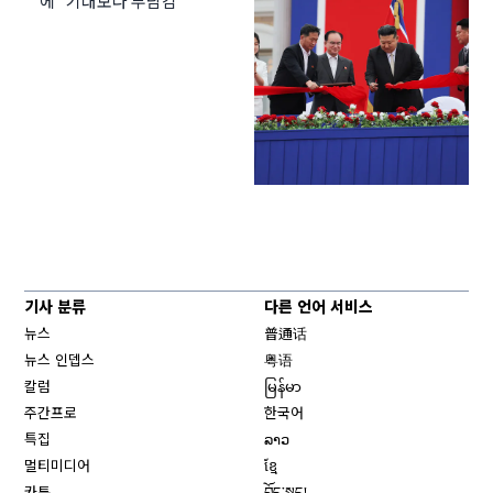
에 “기대보다 부담감”
기사 분류
다른 언어 서비스
뉴스
普通话
뉴스 인뎁스
粤语
칼럼
မြန်မာ
주간프로
한국어
특집
ລາວ
멀티미디어
ខ្មែ
카툰
བོད་སྐད།