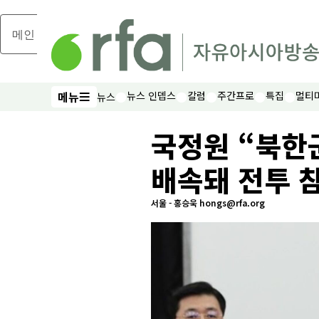
메인 콘텐츠로 건너뛰기
메뉴
뉴스 인뎁스
칼럼
주간프로
특집
멀티
뉴스
메뉴
국정원 “북한
배속돼 전투 
서울 - 홍승욱 hongs@rfa.org