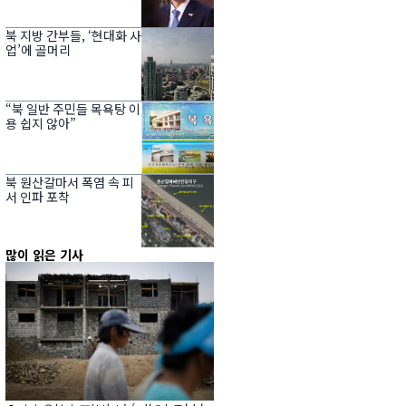
북 지방 간부들, ‘현대화 사
업’에 골머리
“북 일반 주민들 목욕탕 이
용 쉽지 않아”
북 원산갈마서 폭염 속 피
서 인파 포착
많이 읽은 기사