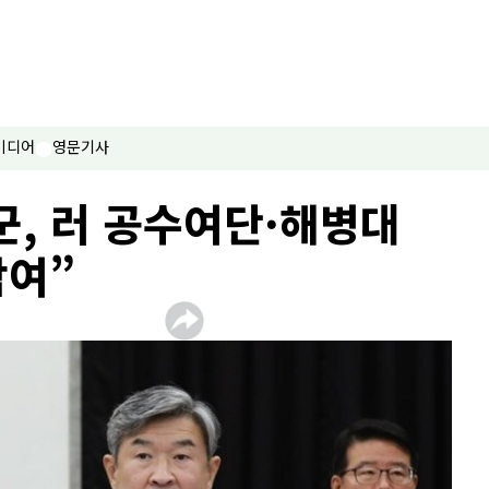
미디어
영문기사
군, 러 공수여단·해병대
참여”