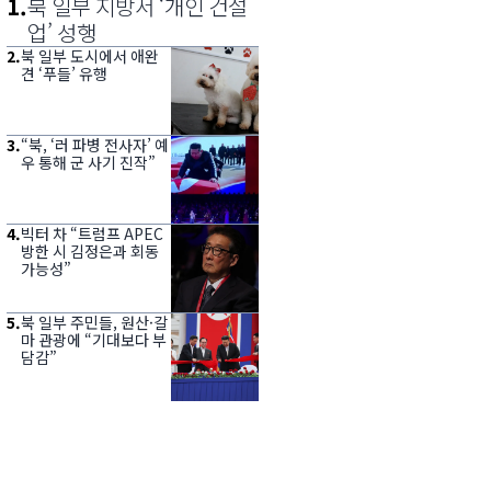
1
.
북 일부 지방서 ‘개인 건설
업’ 성행
2
.
북 일부 도시에서 애완
견 ‘푸들’ 유행
3
.
“북, ‘러 파병 전사자’ 예
우 통해 군 사기 진작”
4
.
빅터 차 “트럼프 APEC
방한 시 김정은과 회동
가능성”
5
.
북 일부 주민들, 원산·갈
마 관광에 “기대보다 부
담감”