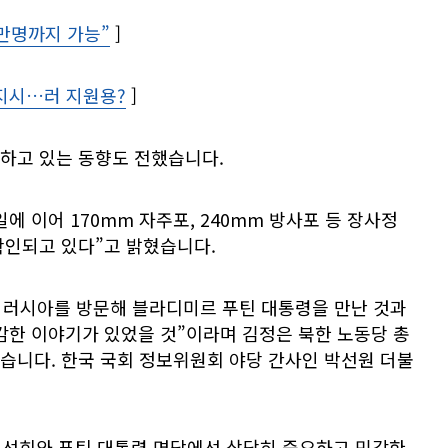
0만명까지 가능”
Opens in new window
]
 지시…러 지원용?
Opens in new window
]
하고 있는 동향도 전했습니다.
에 이어 170mm 자주포, 240mm 방사포 등 장사정
확인되고 있다”고 밝혔습니다.
일 러시아를 방문해 블라디미르 푸틴 대통령을 만난 것과
감한 이야기가 있었을 것”이라며 김정은 북한 노동당 총
습니다. 한국 국회 정보위원회 야당 간사인 박선원 더불
선희와 푸틴 대통령 면담에선 상당히 중요하고 민감한