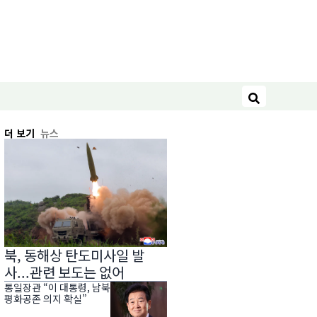
검색
더 보기
뉴스
북, 동해상 탄도미사일 발
사...관련 보도는 없어
통일장관 “이 대통령, 남북
평화공존 의지 확실”