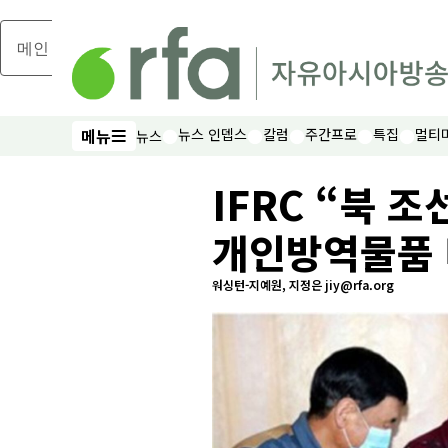
메인 콘텐츠로 건너뛰기
메뉴
뉴스 인뎁스
칼럼
주간프로
특집
멀티
뉴스
메뉴
IFRC “북 
개인방역물품 
워싱턴-지예원, 지정은 jiy@rfa.org