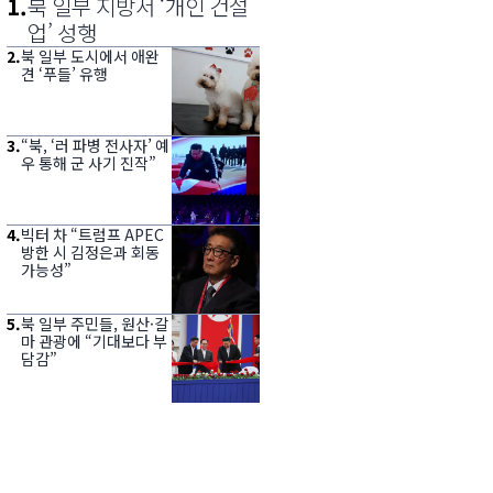
1
.
북 일부 지방서 ‘개인 건설
업’ 성행
2
.
북 일부 도시에서 애완
견 ‘푸들’ 유행
3
.
“북, ‘러 파병 전사자’ 예
우 통해 군 사기 진작”
4
.
빅터 차 “트럼프 APEC
방한 시 김정은과 회동
가능성”
5
.
북 일부 주민들, 원산·갈
마 관광에 “기대보다 부
담감”