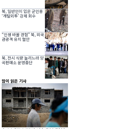
북, 일반인이 입은 군인용
‘개털외투’ 강제 회수
“인생 바꿀 경험” 북, 외국
관광객 유치 혈안
북, 전시 식량 늘리느라 양
곡판매소 운영중단
많이 읽은 기사