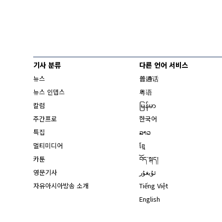
기사 분류
다른 언어 서비스
뉴스
普通话
뉴스 인뎁스
粤语
칼럼
မြန်မာ
주간프로
한국어
특집
ລາວ
멀티미디어
ខ្មែ
카툰
བོད་སྐད།
영문기사
ئۇيغۇر
자유아시아방송 소개
Tiếng Việt
English