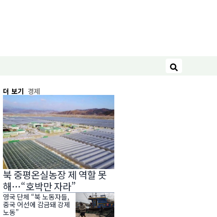
검색
더 보기
경제
북 중평온실농장 제 역할 못
해…“호박만 자라”
영국 단체 “북 노동자들,
중국 어선에 감금돼 강제
노동”