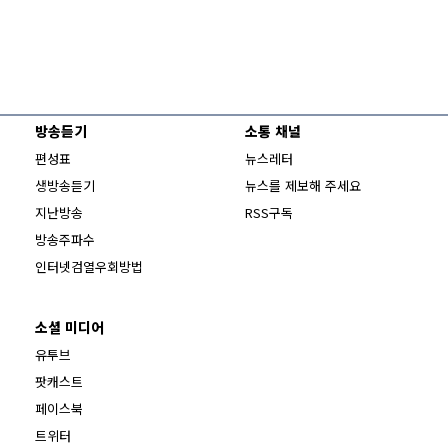
방송듣기
소통 채널
편성표
뉴스레터
생방송듣기
뉴스를 제보해 주세요
지난방송
RSS구독
방송주파수
Opens in new window
인터넷검열우회방법
소셜 미디어
Opens in new window
유투브
팟캐스트
Opens in new window
페이스북
Opens in new window
트위터