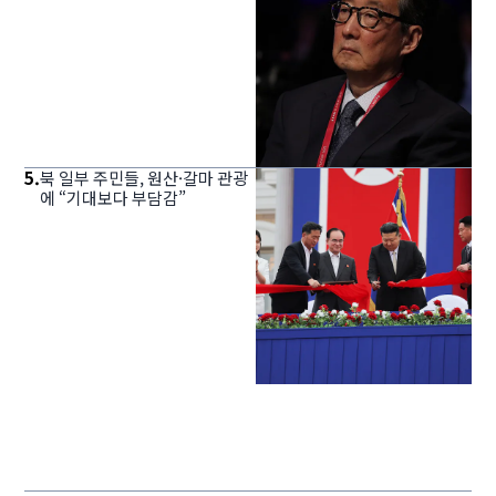
5
.
북 일부 주민들, 원산·갈마 관광
에 “기대보다 부담감”