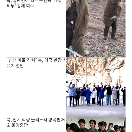
북, 일반인이 입은 군인용 ‘개털
외투’ 강제 회수
“인생 바꿀 경험” 북, 외국 관광객
유치 혈안
북, 전시 식량 늘리느라 양곡판매
소 운영중단