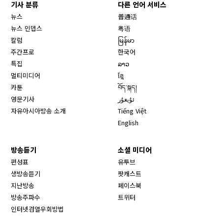
기사 분류
다른 언어 서비스
뉴스
普通话
뉴스 인뎁스
粤语
칼럼
မြန်မာ
주간프로
한국어
특집
ລາວ
멀티미디어
ខ្មែ
카툰
བོད་སྐད།
영문기사
ئۇيغۇر
자유아시아방송 소개
Tiếng Việt
English
방송듣기
소셜 미디어
Opens in new window
편성표
유투브
생방송듣기
팟캐스트
Opens in new window
지난방송
페이스북
Opens in new window
방송주파수
트위터
Opens in new window
인터넷검열우회방법