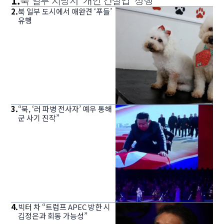
1
.
북 일부 지방서 ‘개인 건설업’ 성행
2
.
북 일부 도시에서 애완견 ‘푸들’
유행
3
.
“북, ‘러 파병 전사자’ 예우 통해
군 사기 진작”
4
.
빅터 차 “트럼프 APEC 방한 시
김정은과 회동 가능성”