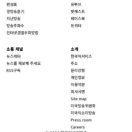
Opens in new window
편성표
유투브
생방송듣기
팟캐스트
Opens in new window
지난방송
페이스북
Opens in new window
방송주파수
트위터
Opens in new window
인터넷검열우회방법
소통 채널
소개
뉴스레터
한국어서비스
뉴스를 제보해 주세요
주소
RSS구독
윤리강령
개인정보
이용약관
회사사명
Site map
Opens in new wind
미국방송위원회
Opens in new wind
미국의소리방송
Press room
Opens in new window
Careers