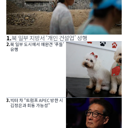
1
.
북 일부 지방서 ‘개인 건설업’ 성행
2
.
북 일부 도시에서 애완견 ‘푸들’
유행
3
.
빅터 차 “트럼프 APEC 방한 시
김정은과 회동 가능성”