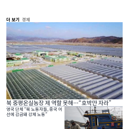
더 보기
경제
북 중평온실농장 제 역할 못해…“호박만 자라”
영국 단체 “북 노동자들, 중국 어
선에 감금돼 강제 노동”