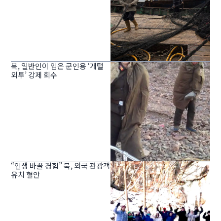
북, 일반인이 입은 군인용 ‘개털
외투’ 강제 회수
“인생 바꿀 경험” 북, 외국 관광객
유치 혈안