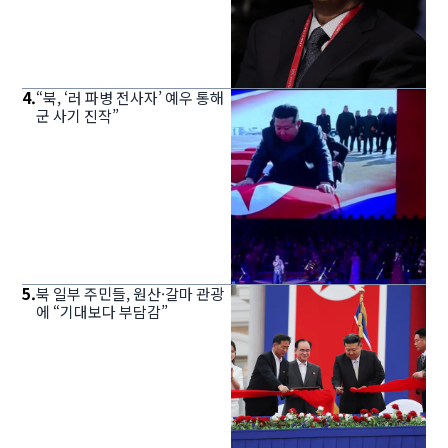
4
.
“북, ‘러 파병 전사자’ 예우 통해
군 사기 진작”
5
.
북 일부 주민들, 원산·갈마 관광
에 “기대보다 부담감”