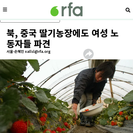
메뉴
검
메인 콘텐츠로 건너뛰기
북, 중국 딸기농장에도 여성 노
동자들 파견
서울-손혜민 xallsl@rfa.org