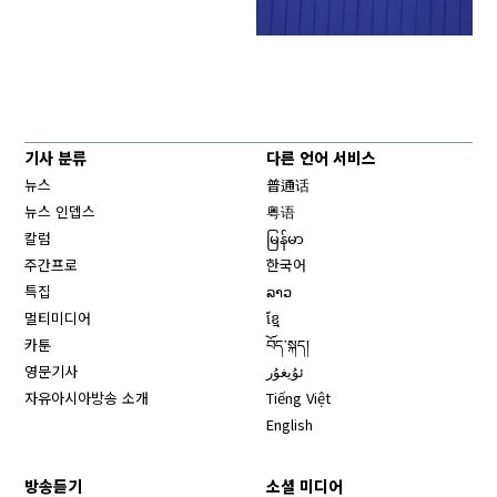
기사 분류
다른 언어 서비스
뉴스
普通话
뉴스 인뎁스
粤语
칼럼
မြန်မာ
주간프로
한국어
특집
ລາວ
멀티미디어
ខ្មែ
카툰
བོད་སྐད།
영문기사
ئۇيغۇر
자유아시아방송 소개
Tiếng Việt
English
방송듣기
소셜 미디어