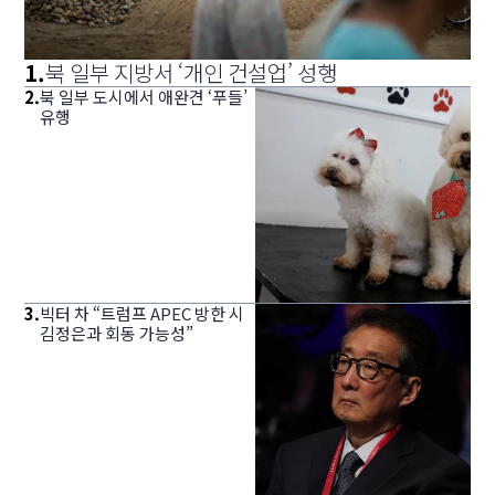
1
.
북 일부 지방서 ‘개인 건설업’ 성행
2
.
북 일부 도시에서 애완견 ‘푸들’
유행
3
.
빅터 차 “트럼프 APEC 방한 시
김정은과 회동 가능성”