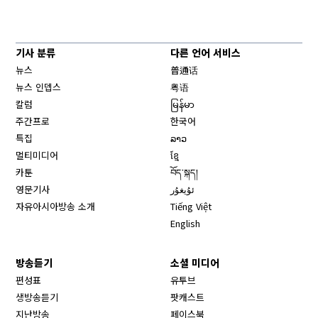
기사 분류
다른 언어 서비스
뉴스
普通话
뉴스 인뎁스
粤语
칼럼
မြန်မာ
주간프로
한국어
특집
ລາວ
멀티미디어
ខ្មែ
카툰
བོད་སྐད།
영문기사
ئۇيغۇر
자유아시아방송 소개
Tiếng Việt
English
방송듣기
소셜 미디어
Opens in new window
편성표
유투브
생방송듣기
팟캐스트
Opens in new window
지난방송
페이스북