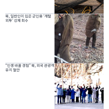
북, 일반인이 입은 군인용 ‘개털
외투’ 강제 회수
“인생 바꿀 경험” 북, 외국 관광객
유치 혈안