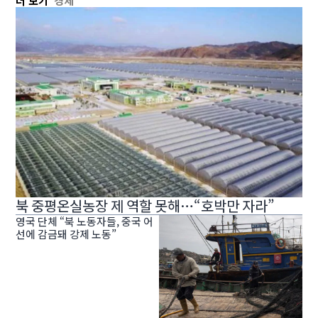
더 보기
경제
북 중평온실농장 제 역할 못해…“호박만 자라”
영국 단체 “북 노동자들, 중국 어
선에 감금돼 강제 노동”