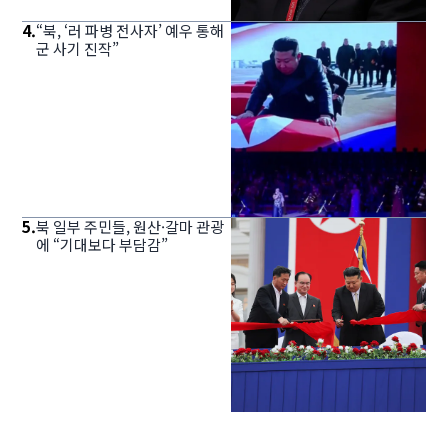
4
.
“북, ‘러 파병 전사자’ 예우 통해
군 사기 진작”
5
.
북 일부 주민들, 원산·갈마 관광
에 “기대보다 부담감”