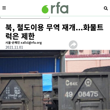
메뉴
검
메인 콘텐츠로 건너뛰기
북, 철도이용 무역 재개...화물트
럭은 제한
서울-손혜민 xallsl@rfa.org
2021.11.01