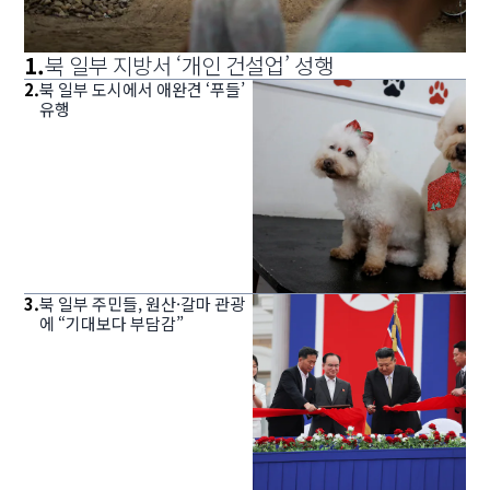
1
.
북 일부 지방서 ‘개인 건설업’ 성행
2
.
북 일부 도시에서 애완견 ‘푸들’
유행
3
.
북 일부 주민들, 원산·갈마 관광
에 “기대보다 부담감”