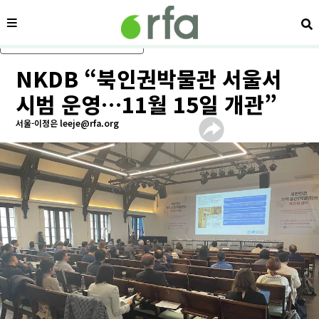
메뉴
검
메인 콘텐츠로 건너뛰기
NKDB “북인권박물관 서울서
시범 운영…11월 15일 개관”
서울-이정은 leeje@rfa.org