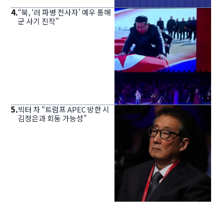
4
.
“북, ‘러 파병 전사자’ 예우 통해
군 사기 진작”
5
.
빅터 차 “트럼프 APEC 방한 시
김정은과 회동 가능성”