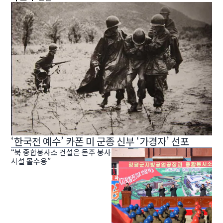
‘한국전 예수’ 카폰 미 군종 신부 ‘가경자’ 선포
“북 종합봉사소 건설은 돈주 봉사
시설 몰수용”