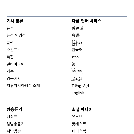
기사 분류
다른 언어 서비스
뉴스
普通话
뉴스 인뎁스
粤语
칼럼
မြန်မာ
주간프로
한국어
특집
ລາວ
멀티미디어
ខ្មែ
카툰
བོད་སྐད།
영문기사
ئۇيغۇر
자유아시아방송 소개
Tiếng Việt
English
방송듣기
소셜 미디어
Opens in new window
편성표
유투브
생방송듣기
팟캐스트
Opens in new window
지난방송
페이스북