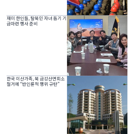
재미 한인들, 탈북민 자녀 돕기 기
금마련 행사 준비
한국 이산가족, 북 금강산면회소
철거에 “반인륜적 행위 규탄”