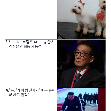
3
.
빅터 차 “트럼프 APEC 방한 시
김정은과 회동 가능성”
4
.
“북, ‘러 파병 전사자’ 예우 통해
군 사기 진작”