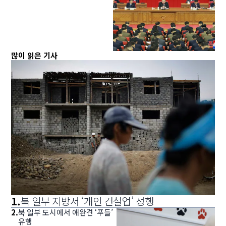
많이 읽은 기사
1
.
북 일부 지방서 ‘개인 건설업’ 성행
2
.
북 일부 도시에서 애완견 ‘푸들’
유행