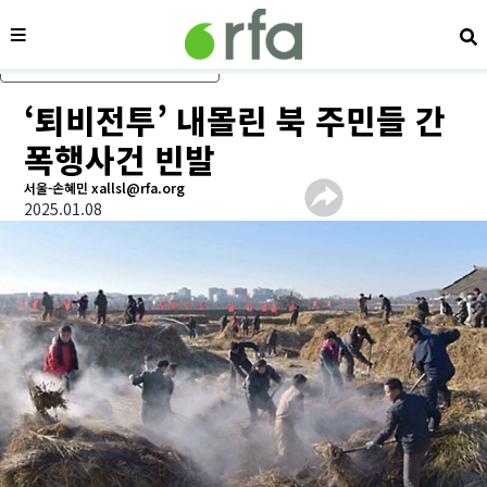
메뉴
검
메인 콘텐츠로 건너뛰기
‘퇴비전투’ 내몰린 북 주민들 간
폭행사건 빈발
서울-손혜민 xallsl@rfa.org
2025.01.08