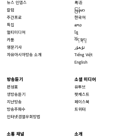
뉴스 인뎁스
粤语
칼럼
မြန်မာ
주간프로
한국어
특집
ລາວ
멀티미디어
ខ្មែ
카툰
བོད་སྐད།
영문기사
ئۇيغۇر
자유아시아방송 소개
Tiếng Việt
English
방송듣기
소셜 미디어
Opens in new window
편성표
유투브
생방송듣기
팟캐스트
Opens in new window
지난방송
페이스북
Opens in new window
방송주파수
트위터
Opens in new window
인터넷검열우회방법
소통 채널
소개