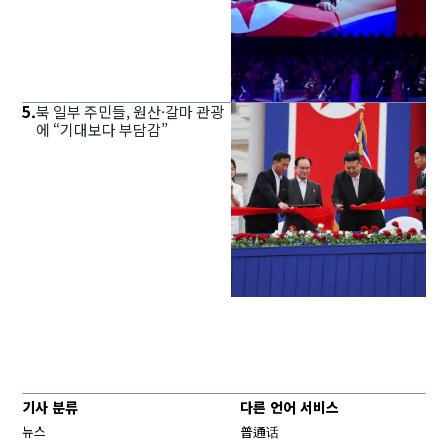
5
.
북 일부 주민들, 원산·갈마 관광
에 “기대보다 부담감”
기사 분류
다른 언어 서비스
뉴스
普通话