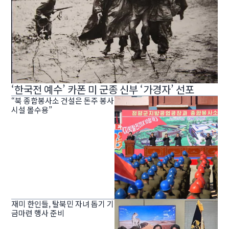
‘한국전 예수’ 카폰 미 군종 신부 ‘가경자’ 선포
“북 종합봉사소 건설은 돈주 봉사
시설 몰수용”
재미 한인들, 탈북민 자녀 돕기 기
금마련 행사 준비