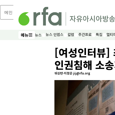
메인 콘텐츠로 건너뛰기
메뉴
뉴스 인뎁스
칼럼
주간프로
특집
멀티
뉴스
메뉴
[여성인터뷰] 
인권침해 소송
워싱턴-지정은 jij@rfa.org