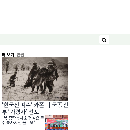
검색
더 보기
인권
‘한국전 예수’ 카폰 미 군종 신
부 ‘가경자’ 선포
“북 종합봉사소 건설은 돈
주 봉사시설 몰수용”