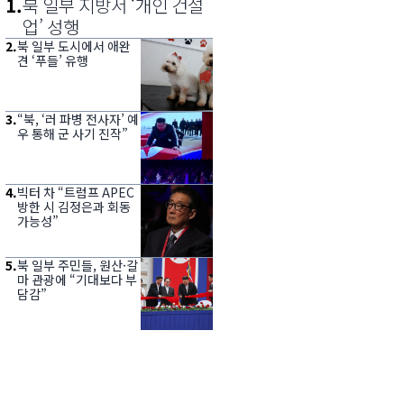
1
.
북 일부 지방서 ‘개인 건설
업’ 성행
2
.
북 일부 도시에서 애완
견 ‘푸들’ 유행
3
.
“북, ‘러 파병 전사자’ 예
우 통해 군 사기 진작”
4
.
빅터 차 “트럼프 APEC
방한 시 김정은과 회동
가능성”
5
.
북 일부 주민들, 원산·갈
마 관광에 “기대보다 부
담감”