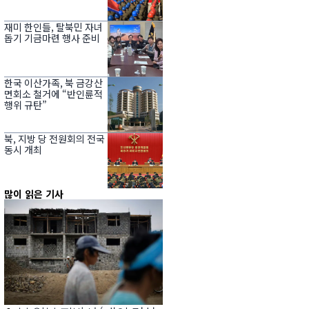
재미 한인들, 탈북민 자녀
돕기 기금마련 행사 준비
한국 이산가족, 북 금강산
면회소 철거에 “반인륜적
행위 규탄”
북, 지방 당 전원회의 전국
동시 개최
많이 읽은 기사