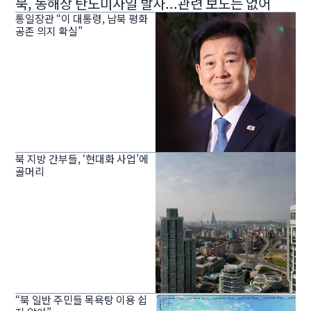
북, 동해상 탄도미사일 발사...관련 보도는 없어
통일장관 “이 대통령, 남북 평화
공존 의지 확실”
북 지방 간부들, ‘현대화 사업’에
골머리
“북 일반 주민들 목욕탕 이용 쉽