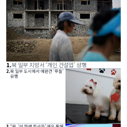
1
.
북 일부 지방서 ‘개인 건설업’ 성행
2
.
북 일부 도시에서 애완견 ‘푸들’
유행
3
.
“북, ‘러 파병 전사자’ 예우 통해