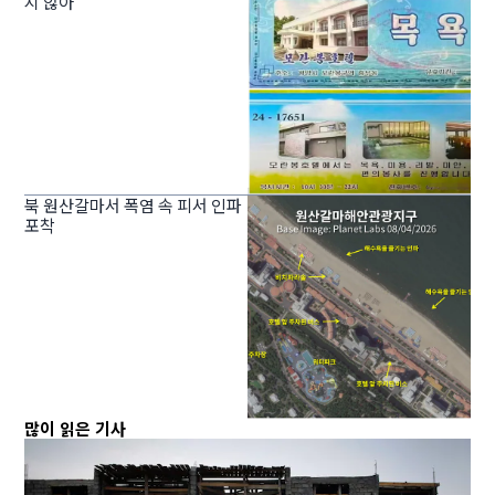
지 않아”
북 원산갈마서 폭염 속 피서 인파
포착
많이 읽은 기사