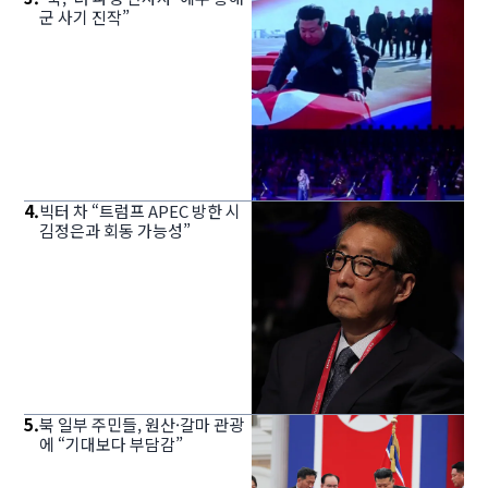
군 사기 진작”
4
.
빅터 차 “트럼프 APEC 방한 시
김정은과 회동 가능성”
5
.
북 일부 주민들, 원산·갈마 관광
에 “기대보다 부담감”