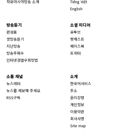
자유아시아방송 소개
Tiếng Việt
English
방송듣기
소셜 미디어
Opens in new window
편성표
유투브
생방송듣기
팟캐스트
Opens in new window
지난방송
페이스북
Opens in new window
방송주파수
트위터
Opens in new window
인터넷검열우회방법
소통 채널
소개
뉴스레터
한국어서비스
뉴스를 제보해 주세요
주소
RSS구독
윤리강령
개인정보
이용약관
회사사명
Site map
Opens in new wind