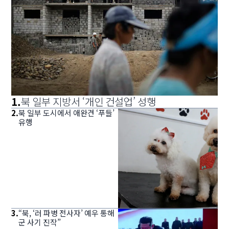
1
.
북 일부 지방서 ‘개인 건설업’ 성행
2
.
북 일부 도시에서 애완견 ‘푸들’
유행
3
.
“북, ‘러 파병 전사자’ 예우 통해
군 사기 진작”