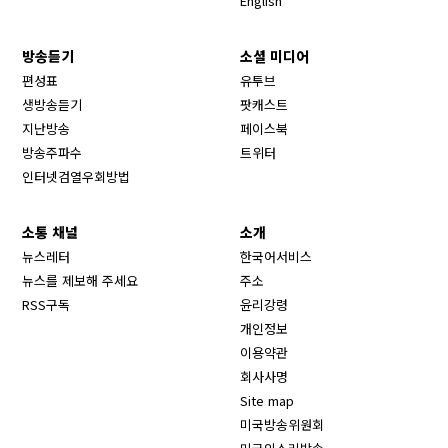
English
방송듣기
소셜 미디어
Opens in new window
편성표
유투브
생방송듣기
팟캐스트
Opens in new window
지난방송
페이스북
Opens in new window
방송주파수
트위터
Opens in new window
인터넷검열우회방법
소통 채널
소개
뉴스레터
한국어서비스
뉴스를 제보해 주세요
주소
RSS구독
윤리강령
개인정보
이용약관
회사사명
Site map
Opens in new wind
미국방송위원회
Opens in new wind