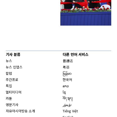
기사 분류
다른 언어 서비스
뉴스
普通话
뉴스 인뎁스
粤语
칼럼
မြန်မာ
주간프로
한국어
특집
ລາວ
멀티미디어
ខ្មែ
카툰
བོད་སྐད།
영문기사
ئۇيغۇر
자유아시아방송 소개
Tiếng Việt