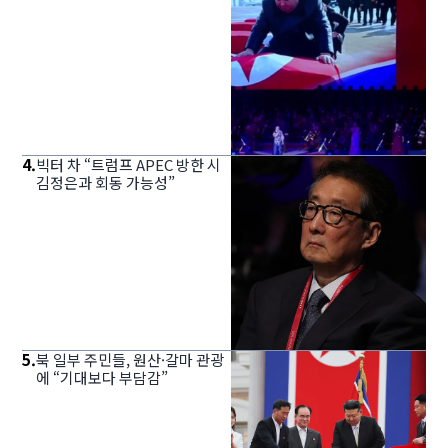
4
.
빅터 차 “트럼프 APEC 방한 시
김정은과 회동 가능성”
5
.
북 일부 주민들, 원산·갈마 관광
에 “기대보다 부담감”