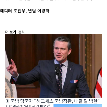
에디터 조진우, 웹팀 이경하
더 보기
정치
미 국방 당국자 “헤그세스 국방장관, 내달 말 방한”
서방 관광객 “북한군 러 파병?”