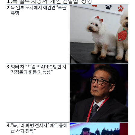
1
.
북 일부 지방서 ‘개인 건설업’ 성행
2
.
북 일부 도시에서 애완견 ‘푸들’
유행
3
.
빅터 차 “트럼프 APEC 방한 시
김정은과 회동 가능성”
4
.
“북, ‘러 파병 전사자’ 예우 통해
군 사기 진작”