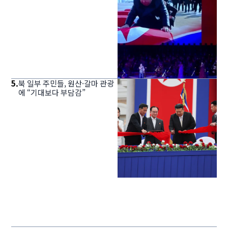
5
.
북 일부 주민들, 원산·갈마 관광
에 “기대보다 부담감”