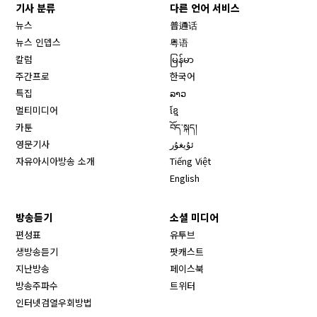
기사 분류
다른 언어 서비스
뉴스
普通话
뉴스 인뎁스
粤语
칼럼
မြန်မာ
주간프로
한국어
특집
ລາວ
멀티미디어
ខ្មែ
카툰
བོད་སྐད།
영문기사
ئۇيغۇر
자유아시아방송 소개
Tiếng Việt
English
방송듣기
소셜 미디어
Opens in new window
편성표
유투브
생방송듣기
팟캐스트
Opens in new window
지난방송
페이스북
Opens in new window
방송주파수
트위터
Opens in new window
인터넷검열우회방법