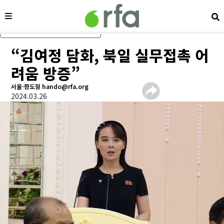
메뉴
검
메인 콘텐츠로 건너뛰기
“김여정 담화, 북일 실무접촉 어
려움 방증”
서울-한도형 hando@rfa.org
2024.03.26