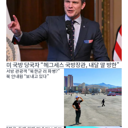
미 국방 당국자 “헤그세스 국방장관, 내달 말 방한”
서방 관광객 “북한군 러 파병?”
북 안내원 “보내고 있다”