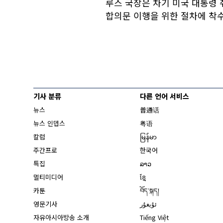
루스 국장은 차기 미국 대통령
합의문 이행을 위한 절차에 착
기사 분류
다른 언어 서비스
뉴스
普通话
뉴스 인뎁스
粤语
칼럼
မြန်မာ
주간프로
한국어
특집
ລາວ
멀티미디어
ខ្មែ
카툰
བོད་སྐད།
영문기사
ئۇيغۇر
자유아시아방송 소개
Tiếng Việt