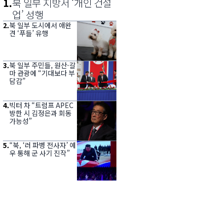
1
.
북 일부 지방서 ‘개인 건설
업’ 성행
2
.
북 일부 도시에서 애완
견 ‘푸들’ 유행
3
.
북 일부 주민들, 원산·갈
마 관광에 “기대보다 부
담감”
4
.
빅터 차 “트럼프 APEC
방한 시 김정은과 회동
가능성”
5
.
“북, ‘러 파병 전사자’ 예
우 통해 군 사기 진작”