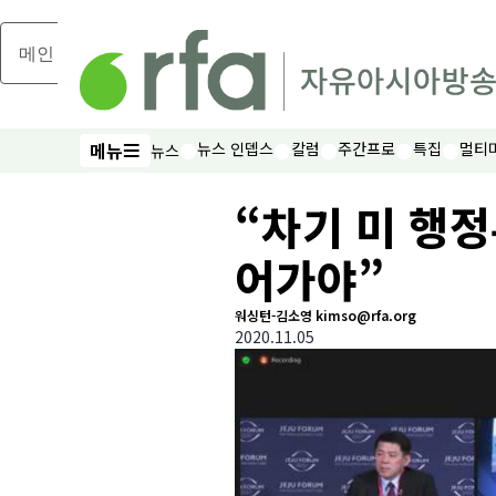
메인 콘텐츠로 건너뛰기
메뉴
뉴스 인뎁스
칼럼
주간프로
특집
멀티
뉴스
메뉴
“차기 미 행정
어가야”
워싱턴-김소영 kimso@rfa.org
2020.11.05