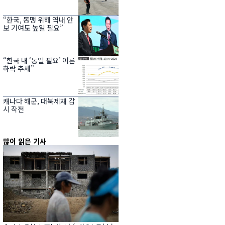
“한국, 동맹 위해 역내 안
보 기여도 높일 필요”
“한국 내 ‘통일 필요’ 여론
하락 추세”
캐나다 해군, 대북제재 감
시 작전
많이 읽은 기사