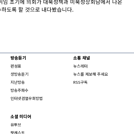
 취임 초기에 의회가 대북정책과 미북정상회담에서 나온
수하도록 할 것으로 내다봤습니다.
방송듣기
소통 채널
편성표
뉴스레터
생방송듣기
뉴스를 제보해 주세요
지난방송
RSS구독
방송주파수
Opens in new window
인터넷검열우회방법
소셜 미디어
Opens in new window
유투브
팟캐스트