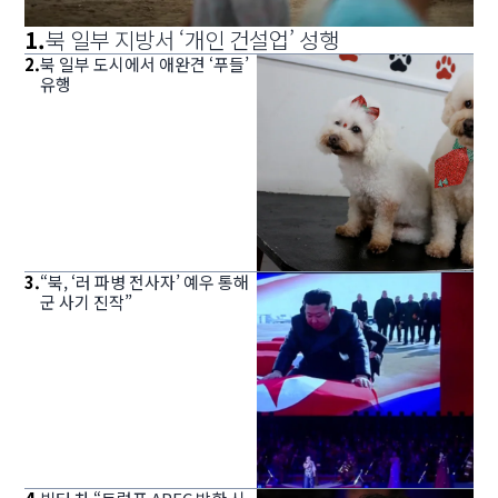
1
.
북 일부 지방서 ‘개인 건설업’ 성행
2
.
북 일부 도시에서 애완견 ‘푸들’
유행
3
.
“북, ‘러 파병 전사자’ 예우 통해
군 사기 진작”