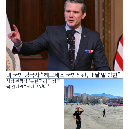
미 국방 당국자 “헤그세스 국방장관, 내달 말 방한”
서방 관광객 “북한군 러 파병?”
북 안내원 “보내고 있다”