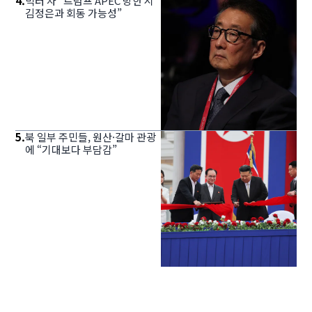
4
.
빅터 차 “트럼프 APEC 방한 시
김정은과 회동 가능성”
5
.
북 일부 주민들, 원산·갈마 관광
에 “기대보다 부담감”