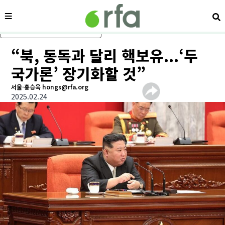
메뉴
검
메인 콘텐츠로 건너뛰기
“북, 동독과 달리 핵보유...‘두
국가론’ 장기화할 것”
서울-홍승욱 hongs@rfa.org
2025.02.24