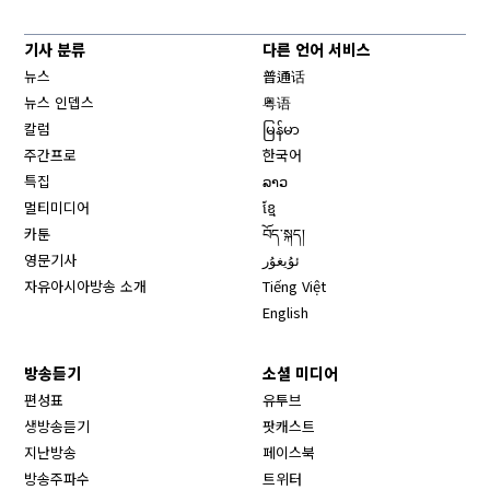
기사 분류
다른 언어 서비스
뉴스
普通话
뉴스 인뎁스
粤语
칼럼
မြန်မာ
주간프로
한국어
특집
ລາວ
멀티미디어
ខ្មែ
카툰
བོད་སྐད།
영문기사
ئۇيغۇر
자유아시아방송 소개
Tiếng Việt
English
방송듣기
소셜 미디어
Opens in new window
편성표
유투브
생방송듣기
팟캐스트
Opens in new window
지난방송
페이스북
Opens in new window
방송주파수
트위터