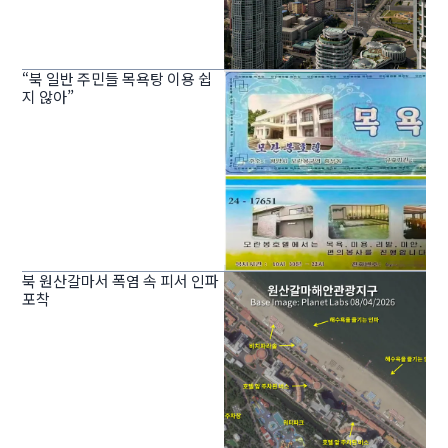
“북 일반 주민들 목욕탕 이용 쉽
지 않아”
북 원산갈마서 폭염 속 피서 인파
포착