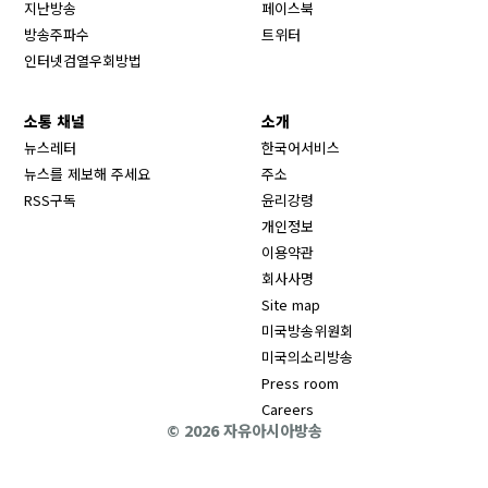
Opens in new window
지난방송
페이스북
Opens in new window
방송주파수
트위터
Opens in new window
인터넷검열우회방법
소통 채널
소개
뉴스레터
한국어서비스
뉴스를 제보해 주세요
주소
RSS구독
윤리강령
개인정보
이용약관
회사사명
Site map
Opens in new wind
미국방송위원회
Opens in new wind
미국의소리방송
Press room
Opens in new window
Careers
© 2026 자유아시아방송