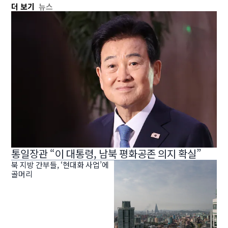
더 보기
뉴스
통일장관 “이 대통령, 남북 평화공존 의지 확실”
북 지방 간부들, ‘현대화 사업’에
골머리