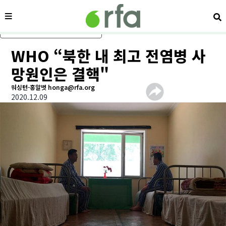
메뉴
검
메인 콘텐츠로 건너뛰기
WHO “북한 내 최고 전염병 사
망원인은 결핵"
워싱턴-홍알벗 honga@rfa.org
2020.12.09