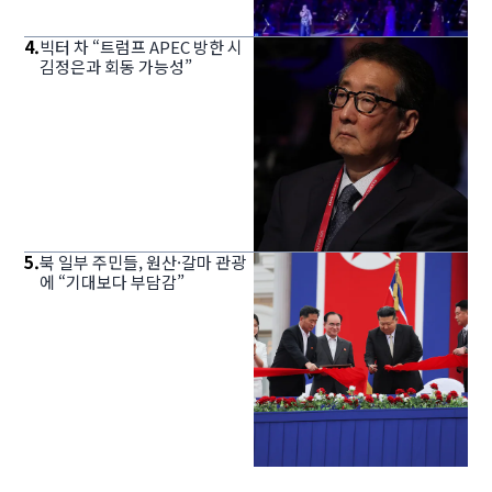
4
.
빅터 차 “트럼프 APEC 방한 시
김정은과 회동 가능성”
5
.
북 일부 주민들, 원산·갈마 관광
에 “기대보다 부담감”