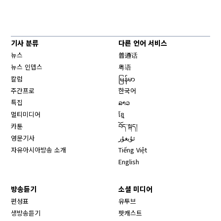
기사 분류
다른 언어 서비스
뉴스
普通话
뉴스 인뎁스
粤语
칼럼
မြန်မာ
주간프로
한국어
특집
ລາວ
멀티미디어
ខ្មែ
카툰
བོད་སྐད།
영문기사
ئۇيغۇر
자유아시아방송 소개
Tiếng Việt
English
방송듣기
소셜 미디어
Opens in new window
편성표
유투브
생방송듣기
팟캐스트