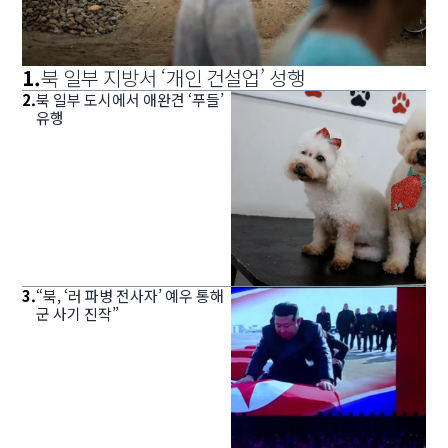
1
.
북 일부 지방서 ‘개인 건설업’ 성행
2
.
북 일부 도시에서 애완견 ‘푸들’
유행
3
.
“북, ‘러 파병 전사자’ 예우 통해
군 사기 진작”