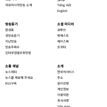
자유아시아방송 소개
Tiếng Việt
English
방송듣기
소셜 미디어
Opens in new window
편성표
유투브
생방송듣기
팟캐스트
Opens in new window
지난방송
페이스북
Opens in new window
방송주파수
트위터
Opens in new window
인터넷검열우회방법
소통 채널
소개
뉴스레터
한국어서비스
뉴스를 제보해 주세요
주소
RSS구독
윤리강령
개인정보
이용약관
회사사명
Site map