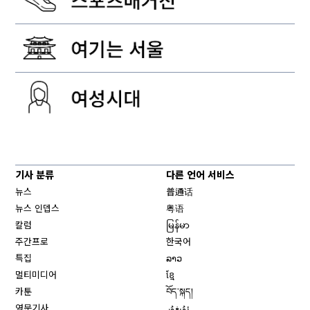
기사 분류
다른 언어 서비스
뉴스
普通话
뉴스 인뎁스
粤语
칼럼
မြန်မာ
주간프로
한국어
특집
ລາວ
멀티미디어
ខ្មែ
카툰
བོད་སྐད།
영문기사
ئۇيغۇر