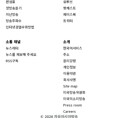
Opens in new window
편성표
유투브
생방송듣기
팟캐스트
Opens in new window
지난방송
페이스북
Opens in new window
방송주파수
트위터
Opens in new window
인터넷검열우회방법
소통 채널
소개
뉴스레터
한국어서비스
뉴스를 제보해 주세요
주소
RSS구독
윤리강령
개인정보
이용약관
회사사명
Site map
Opens in new wind
미국방송위원회
Opens in new wind
미국의소리방송
Press room
Opens in new window
Careers
© 2026 자유아시아방송