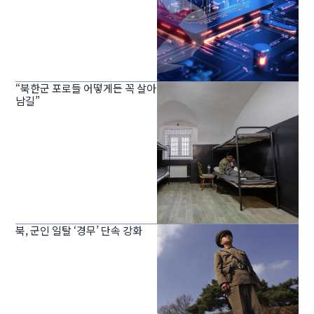
“북한군 포로들 어떻게든 꼭 살아
남길”
북, 군인 일탈 ‘경무’ 단속 강화