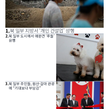
1
.
북 일부 지방서 ‘개인 건설업’ 성행
2
.
북 일부 도시에서 애완견 ‘푸들’
유행
3
.
북 일부 주민들, 원산·갈마 관광
에 “기대보다 부담감”