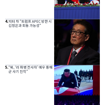
4
.
빅터 차 “트럼프 APEC 방한 시
김정은과 회동 가능성”
5
.
“북, ‘러 파병 전사자’ 예우 통해
군 사기 진작”