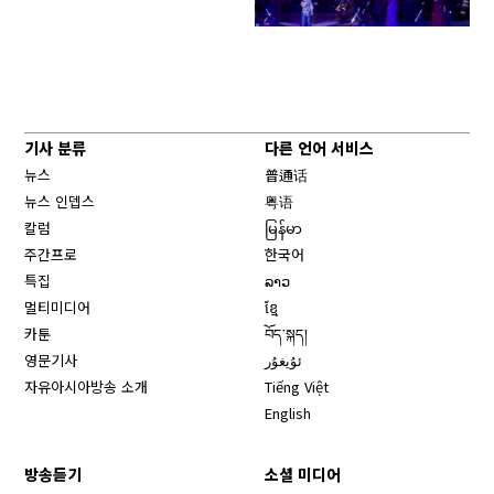
기사 분류
다른 언어 서비스
뉴스
普通话
뉴스 인뎁스
粤语
칼럼
မြန်မာ
주간프로
한국어
특집
ລາວ
멀티미디어
ខ្មែ
카툰
བོད་སྐད།
영문기사
ئۇيغۇر
자유아시아방송 소개
Tiếng Việt
English
방송듣기
소셜 미디어