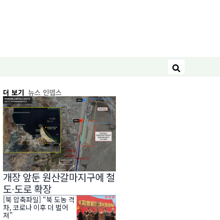
검색
더 보기
뉴스 인뎁스
개장 앞둔 원산갈마지구에 철
도∙도로 확장
[북 압축파일] “북 도농 격
차, 코로나 이후 더 벌어
져”