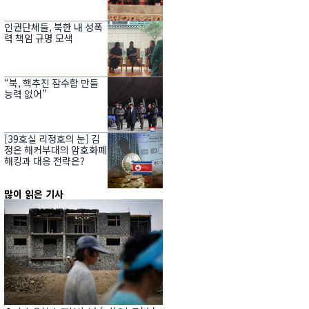
인권단체들, 북한 내 성폭
력 책임 규명 모색
“북, 핵추진 잠수함 만들
능력 없어”
[39호실 리정호의 눈] 김
정은 해커부대의 암호화폐
해킹과 대응 전략은?
많이 읽은 기사