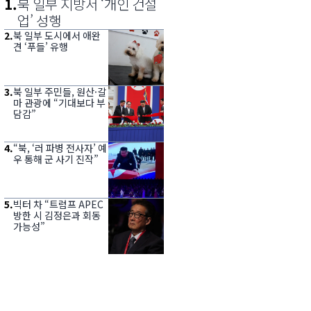
1
.
북 일부 지방서 ‘개인 건설
업’ 성행
2
.
북 일부 도시에서 애완
견 ‘푸들’ 유행
3
.
북 일부 주민들, 원산·갈
마 관광에 “기대보다 부
담감”
4
.
“북, ‘러 파병 전사자’ 예
우 통해 군 사기 진작”
5
.
빅터 차 “트럼프 APEC
방한 시 김정은과 회동
가능성”