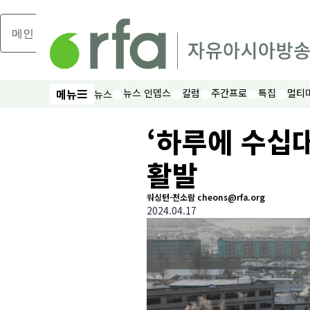
메인 콘텐츠로 건너뛰기
메뉴
뉴스 인뎁스
칼럼
주간프로
특집
멀티
뉴스
메뉴
‘하루에 수십대
활발
워싱턴-천소람 cheons@rfa.org
2024.04.17