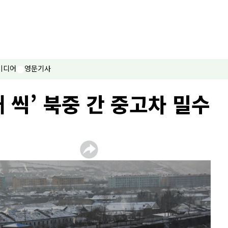
미디어
영문기사
 씩’ 북중 간 중고차 밀수